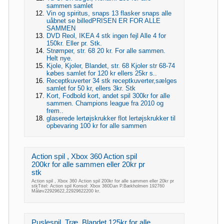
sammen samlet
Vin og spiritus, snaps 13 flasker snaps alle
uåbnet se billedPRISEN ER FOR ALLE
SAMMEN
DVD Reol, IKEA 4 stk ingen fejl Alle 4 for
150kr. Eller pr. Stk.
Strømper, str. 68 20 kr. For alle sammen.
Helt nye.
Kjole, Kjoler, Blandet, str. 68 Kjoler str 68-74
købes samlet for 120 kr ellers 25kr s..
Receptkuverter 34 stk receptkuverter,sælges
samlet for 50 kr, ellers 3kr. Stk
Kort, Fodbold kort, andet spil 300kr for alle
sammen. Champions league fra 2010 og
frem..
glaserede lertøjskrukker flot lertøjskrukker til
opbevaring 100 kr for alle sammen
Action spil , Xbox 360 Action spil
200kr for alle sammen eller 20kr pr
stk
Action spil , Xbox 360 Action spil 200kr for alle sammen eller 20kr pr
stkTitel: Action spil Konsol: Xbox 360Dan P.Bækholmen 192760
Måløv22929622,22929622200 kr.
Puslespil, Træ, Blandet 125kr for alle