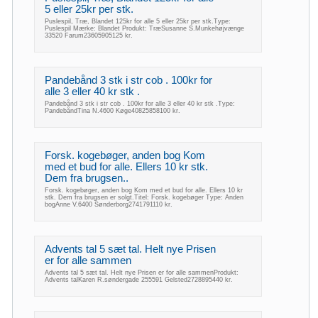
5 eller 25kr per stk.
Puslespil, Træ, Blandet 125kr for alle 5 eller 25kr per stk.Type:
Puslespil Mærke: Blandet Produkt: TræSusanne S.Munkehøjvænge
33520 Farum23605905125 kr.
Pandebånd 3 stk i str cob . 100kr for
alle 3 eller 40 kr stk .
Pandebånd 3 stk i str cob . 100kr for alle 3 eller 40 kr stk .Type:
PandebåndTina N.4600 Køge40825858100 kr.
Forsk. kogebøger, anden bog Kom
med et bud for alle. Ellers 10 kr stk.
Dem fra brugsen..
Forsk. kogebøger, anden bog Kom med et bud for alle. Ellers 10 kr
stk. Dem fra brugsen er solgt.Titel: Forsk. kogebøger Type: Anden
bogAnne V.6400 Sønderborg2741791110 kr.
Advents tal 5 sæt tal. Helt nye Prisen
er for alle sammen
Advents tal 5 sæt tal. Helt nye Prisen er for alle sammenProdukt:
Advents talKaren R.søndergade 255591 Gelsted2728895440 kr.