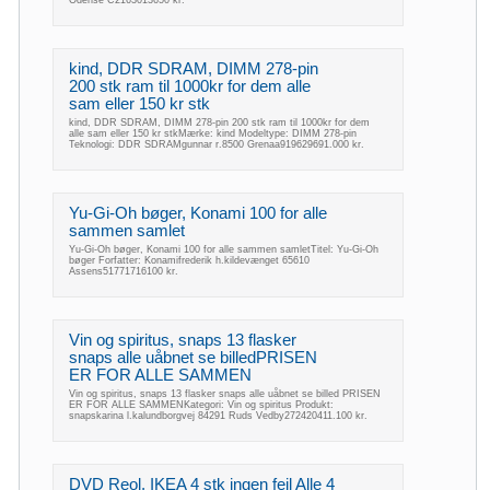
Odense C2163013650 kr.
kind, DDR SDRAM, DIMM 278-pin
200 stk ram til 1000kr for dem alle
sam eller 150 kr stk
kind, DDR SDRAM, DIMM 278-pin 200 stk ram til 1000kr for dem
alle sam eller 150 kr stkMærke: kind Modeltype: DIMM 278-pin
Teknologi: DDR SDRAMgunnar r.8500 Grenaa919629691.000 kr.
Yu-Gi-Oh bøger, Konami 100 for alle
sammen samlet
Yu-Gi-Oh bøger, Konami 100 for alle sammen samletTitel: Yu-Gi-Oh
bøger Forfatter: Konamifrederik h.kildevænget 65610
Assens51771716100 kr.
Vin og spiritus, snaps 13 flasker
snaps alle uåbnet se billedPRISEN
ER FOR ALLE SAMMEN
Vin og spiritus, snaps 13 flasker snaps alle uåbnet se billed PRISEN
ER FOR ALLE SAMMENKategori: Vin og spiritus Produkt:
snapskarina l.kalundborgvej 84291 Ruds Vedby272420411.100 kr.
DVD Reol, IKEA 4 stk ingen fejl Alle 4