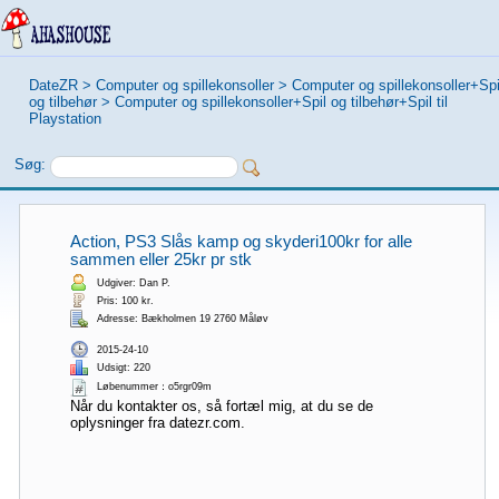
DateZR
>
Computer og spillekonsoller
>
Computer og spillekonsoller+Spi
og tilbehør
>
Computer og spillekonsoller+Spil og tilbehør+Spil til
Playstation
Søg:
Action, PS3 Slås kamp og skyderi100kr for alle
sammen eller 25kr pr stk
Udgiver: Dan P.
Pris: 100 kr.
Adresse: Bækholmen 19 2760 Måløv
2015-24-10
Udsigt: 220
Løbenummer：o5rgr09m
Når du kontakter os, så fortæl mig, at du se de
oplysninger fra datezr.com.