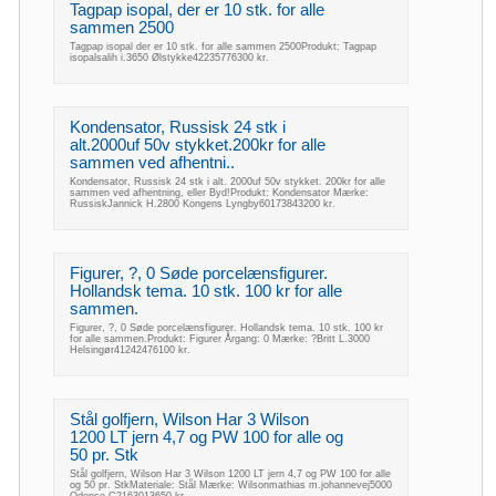
Tagpap isopal, der er 10 stk. for alle
sammen 2500
Tagpap isopal der er 10 stk. for alle sammen 2500Produkt: Tagpap
isopalsalih i.3650 Ølstykke42235776300 kr.
Kondensator, Russisk 24 stk i
alt.2000uf 50v stykket.200kr for alle
sammen ved afhentni..
Kondensator, Russisk 24 stk i alt. 2000uf 50v stykket. 200kr for alle
sammen ved afhentning, eller Byd!Produkt: Kondensator Mærke:
RussiskJannick H.2800 Kongens Lyngby60173843200 kr.
Figurer, ?, 0 Søde porcelænsfigurer.
Hollandsk tema. 10 stk. 100 kr for alle
sammen.
Figurer, ?, 0 Søde porcelænsfigurer. Hollandsk tema. 10 stk. 100 kr
for alle sammen.Produkt: Figurer Årgang: 0 Mærke: ?Britt L.3000
Helsingør41242476100 kr.
Stål golfjern, Wilson Har 3 Wilson
1200 LT jern 4,7 og PW 100 for alle og
50 pr. Stk
Stål golfjern, Wilson Har 3 Wilson 1200 LT jern 4,7 og PW 100 for alle
og 50 pr. StkMateriale: Stål Mærke: Wilsonmathias m.johannevej5000