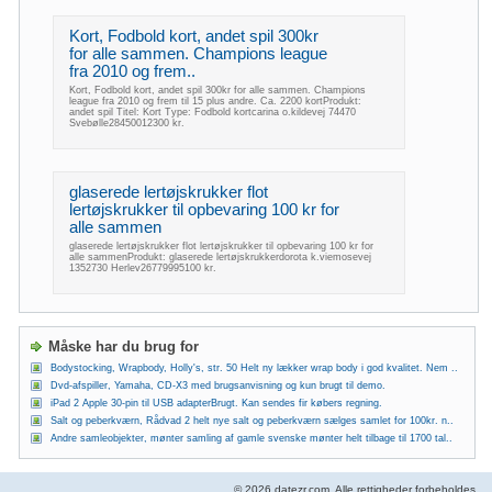
Kort, Fodbold kort, andet spil 300kr
for alle sammen. Champions league
fra 2010 og frem..
Kort, Fodbold kort, andet spil 300kr for alle sammen. Champions
league fra 2010 og frem til 15 plus andre. Ca. 2200 kortProdukt:
andet spil Titel: Kort Type: Fodbold kortcarina o.kildevej 74470
Svebølle28450012300 kr.
glaserede lertøjskrukker flot
lertøjskrukker til opbevaring 100 kr for
alle sammen
glaserede lertøjskrukker flot lertøjskrukker til opbevaring 100 kr for
alle sammenProdukt: glaserede lertøjskrukkerdorota k.viemosevej
1352730 Herlev26779995100 kr.
Måske har du brug for
Bodystocking, Wrapbody, Holly's, str. 50 Helt ny lækker wrap body i god kvalitet. Nem ..
Dvd-afspiller, Yamaha, CD-X3 med brugsanvisning og kun brugt til demo.
iPad 2 Apple 30-pin til USB adapterBrugt. Kan sendes fir købers regning.
Salt og peberkværn, Rådvad 2 helt nye salt og peberkværn sælges samlet for 100kr. n..
Andre samleobjekter, mønter samling af gamle svenske mønter helt tilbage til 1700 tal..
© 2026 datezr.com. Alle rettigheder forbeholdes.