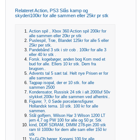
Relateret Action, PS3 Slås kamp og
skyderi100kr for alle sammen eller 25kr pr stk
Action spil , Xbox 360 Action spil 200kr for
alle sammen eller 20kr pr stk
Puslespil, Træ, Blandet 125kr for alle 5 eller
25kr per stk.
Pandebånd 3 stk i str cob . 100kr for alle 3
eller 40 kr stk .
Forsk. kogebøger, anden bog Kom med et
bud for alle. Ellers 10 kr stk. Dem fra
brugsen..
Advents tal 5 sæt tal. Helt nye Prisen er for
alle sammen
Tagpap isopal, der er 10 stk. for alle
sammen 2500
Kondensator, Russisk 24 stk i alt.2000uf 50v
stykket.200kr for alle sammen ved afhentni..
Figurer, ?, 0 Søde porcelænsfigurer.
Hollandsk tema. 10 stk. 100 kr for alle
sammen.
Stål golfjern, Wilson Har 3 Wilson 1200 LT
jern 4,7 og PW 100 for alle og 50 pr. Stk
kind, DDR SDRAM, DIMM 278-pin 200 stk
ram til 1000kr for dem alle sam eller 150 kr
stk
Yu-Gi-Oh bøger, Konami 100 for alle