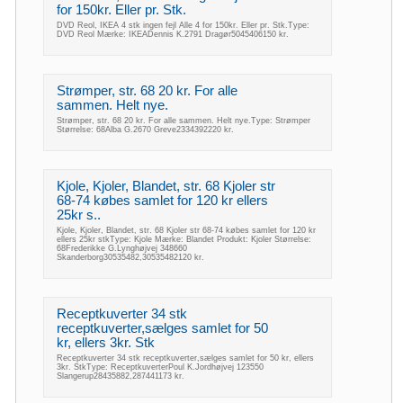
for 150kr. Eller pr. Stk.
DVD Reol, IKEA 4 stk ingen fejl Alle 4 for 150kr. Eller pr. Stk.Type:
DVD Reol Mærke: IKEADennis K.2791 Dragør5045406150 kr.
Strømper, str. 68 20 kr. For alle
sammen. Helt nye.
Strømper, str. 68 20 kr. For alle sammen. Helt nye.Type: Strømper
Størrelse: 68Alba G.2670 Greve2334392220 kr.
Kjole, Kjoler, Blandet, str. 68 Kjoler str
68-74 købes samlet for 120 kr ellers
25kr s..
Kjole, Kjoler, Blandet, str. 68 Kjoler str 68-74 købes samlet for 120 kr
ellers 25kr stkType: Kjole Mærke: Blandet Produkt: Kjoler Størrelse:
68Frederikke G.Lynghøjvej 348660
Skanderborg30535482,30535482120 kr.
Receptkuverter 34 stk
receptkuverter,sælges samlet for 50
kr, ellers 3kr. Stk
Receptkuverter 34 stk receptkuverter,sælges samlet for 50 kr, ellers
3kr. StkType: ReceptkuverterPoul K.Jordhøjvej 123550
Slangerup28435882,287441173 kr.