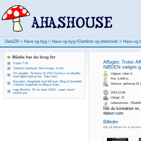
DateZR
>
Have og byg
>
Have og byg+Elartikler og elektronik
>
Have og b
Måske har du brug for
Affugter, Trotec 
Trojan T-28
NØDEN sælges grun
Tjekkisk rottehund, flere hvalpe, 8 mdr.
CD afspiller, Technics SL-PG3 Technics cd afspiller
Udgiver: Lilian A.
med digital optical out...Pæn stan..
Pris: 4.000 kr.
Porcelæn, Stegefade med blå kant, Bing & Grøndahl
Adresse: gefionvej 26
2 Gamle stegefade fra Bing & Grøn..
Lego Bionicle, 20 cm høje LEGO - super stand -
2015-15-06
samlet pris
Udsigt: 21
Løbenummer：05odrl0
Når du kontakter os,
datezr.com.
Billeder
Klik på billedet for at forstør