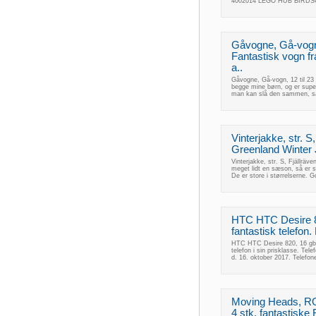
4002014 LEGO HUB BIRDSCam
Gåvogne, Gå-vogn,
Fantastisk vogn fr
a..
Gåvogne, Gå-vogn, 12 til 23
begge mine børn, og er super 
man kan slå den sammen, så
Vinterjakke, str. S
Greenland Winter 
Vinterjakke, str. S, Fjällrä
meget lidt en sæson, så er s
De er store i størrelserne. 
HTC HTC Desire 82
fantastisk telefon.
HTC HTC Desire 820, 16 gb, 
telefon i sin prisklasse. Tele
d. 16. oktober 2017. Telefon
Moving Heads, R
4 stk. fantastis