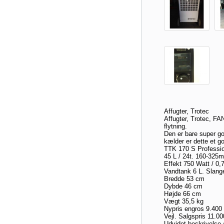
Affugter, Trotec
Affugter, Trotec, 
flytning.
Den er bare super god
kælder er dette et g
TTK 170 S Professio
45 L / 24t. 160-325m
Effekt 750 Watt / 0
Vandtank 6 L. Slange
Bredde 53 cm
Dybde 46 cm
Højde 66 cm
Vægt 35,5 kg
Nypris engros 9.40
Vejl. Salgspris 11.0
Udvidet beskrivelse 