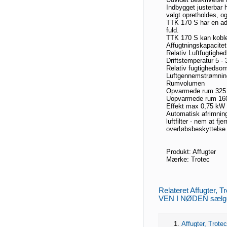
Indbygget justerbar 
valgt opretholdes, og
TTK 170 S har en ad
fuld.
TTK 170 S kan kobles
Affugtningskapacitet
Relativ Luftfugtighed
Driftstemperatur 5 -
Relativ fugtighedso
Luftgennemstrømning
Rumvolumen
Opvarmede rum 325 
Uopvarmede rum 160
Effekt max 0,75 kW
Automatisk afrimnings
luftfilter - nem at fj
overløbsbeskyttelse
Produkt: Affugter
Mærke: Trotec
Relateret Affugter, 
VEN I NØDEN sælges 
Affugter, Tro