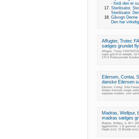
- fordi den er s
Sterilisator, St
Sterilisator. De
Gåvogn Denne bi
Den har virkelig
Affugter, Trote
sælges grundet fly
Affugter, Trotec FANTASTIS
super god til sit arbejde, så
170 S Professionelle Kondens
Eilersen, Contai, 
danske Eilersen sæ
Eilersen, Contai, Sofa Fanta
Sofaen fremstår meget velhol
separate moduler, som samles
Madras, Wellpur, b
madras sælges grun
Madras, Wellpur, b: 90 l: 20
liggekomfort. 1 år gammel,
Højde (cm): 22 Bredde (cm)