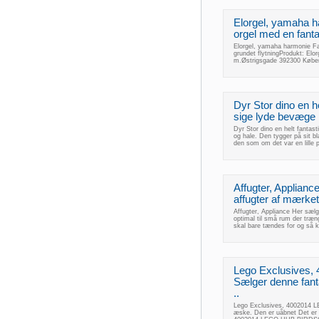
Elorgel, yamaha 
orgel med en fanta
Elorgel, yamaha harmonie Fa
grundet flytningProdukt: El
m.Østrigsgade 392300 Købe
Dyr Stor dino en h
sige lyde bevæge 
Dyr Stor dino en helt fanta
og hale. Den tygger på sit 
den som om det var en lille
Affugter, Appliance
affugter af mærket
Affugter, Appliance Her sælge
optimal til små rum der træng
skal bare tændes for og så k
Lego Exclusives
Sælger denne fant
..
Lego Exclusives, 4002014 
æske. Den er uåbnet Det er 