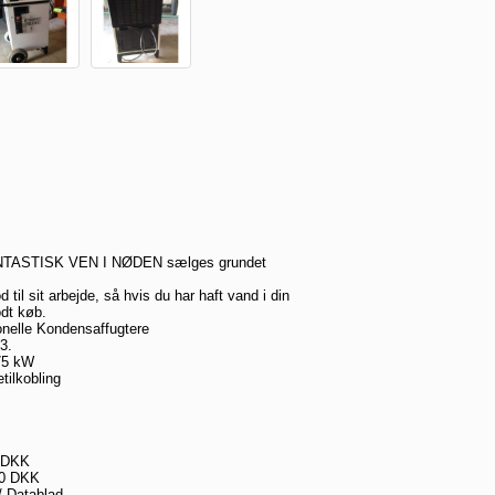
FANTASTISK VEN I NØDEN sælges grundet
 til sit arbejde, så hvis du har haft vand i din
odt køb.
nelle Kondensaffugtere
3.
,75 kW
tilkobling
0 DKK
00 DKK
/ Datablad