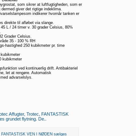
hygrostat, som sikrer at luftfugtigheden, som er
 dermed giver det rigtige indeklima.
varselslampesom indikerer hvornår tanken er
 direkte til afløbet via slange.
 45 L / 24 timer v. 30 grader Celsius, 80%
.
 32 Grader Celsius.
mråde 35 - 100 % RH
s-hastighed 250 kubikmeter pr. time
kubikmeter
 kubikmeter
funktion ved kontinuerlig drift. Antibakteriel
erne, let at rengøre. Automatisk
 med advarselslys.
Trotec Affugter, Trotec, FANTASTISK
grundet flytning. De..
tec FANTASTISK VEN I NØDEN sælges