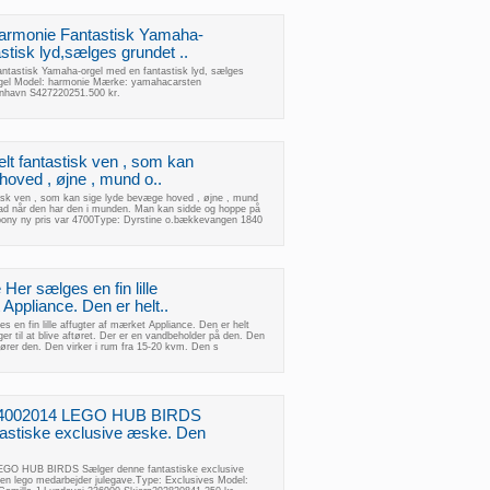
harmonie Fantastisk Yamaha-
stisk lyd,sælges grundet ..
ntastisk Yamaha-orgel med en fantastisk lyd, sælges
orgel Model: harmonie Mærke: yamahacarsten
nhavn S427220251.500 kr.
elt fantastisk ven , som kan
hoved , øjne , mund o..
stisk ven , som kan sige lyde bevæge hoved , øjne , mund
blad når den har den i munden. Man kan sidde og hoppe på
 pony ny pris var 4700Type: Dyrstine o.bækkevangen 1840
 Her sælges en fin lille
 Appliance. Den er helt..
s en fin lille affugter af mærket Appliance. Den er helt
er til at blive aftøret. Der er en vandbeholder på den. Den
ører den. Den virker i rum fra 15-20 kvm. Den s
, 4002014 LEGO HUB BIRDS
astiske exclusive æske. Den
LEGO HUB BIRDS Sælger denne fantastiske exclusive
en lego medarbejder julegave.Type: Exclusives Model: