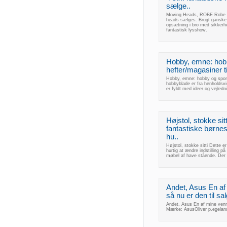
sælge..
Moving Heads, ROBE Robe L
heads sælges. Brugt ganske 
opsætning i bro med sikkerh
fantastisk lysshow.
Hobby, emne: hobb
hefter/magasiner t
Hobby, emne: hobby og sport 
hobbyblade er fra henholdsvi
er fyldt med ideer og vejledn
Højstol, stokke sit
fantastiske børne
hu..
Højstol, stokke sitti Dette 
hurtig at ændre indstilling p
møbel af have stående. Der k
Andet, Asus En af
så nu er den til sal
Andet, Asus En af mine venne
Mærke: AsusOliver p.egelan