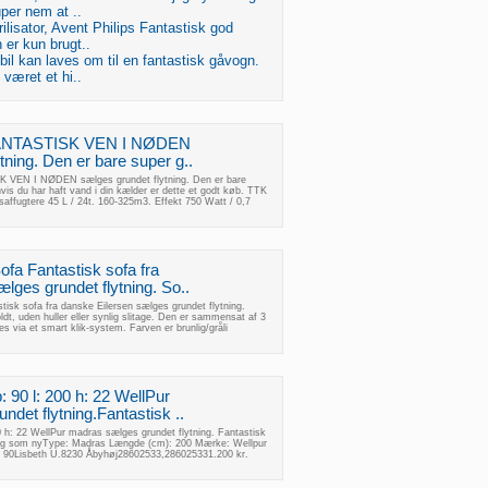
uper nem at ..
erilisator, Avent Philips Fantastisk god
n er kun brugt..
l kan laves om til en fantastisk gåvogn.
 været et hi..
c FANTASTISK VEN I NØDEN
tning. Den er bare super g..
K VEN I NØDEN sælges grundet flytning. Den er bare
 hvis du har haft vand i din kælder er dette et godt køb. TTK
affugtere 45 L / 24t. 160-325m3. Effekt 750 Watt / 0,7
Sofa Fantastisk sofa fra
lges grundet flytning. So..
stisk sofa fra danske Eilersen sælges grundet flytning.
dt, uden huller eller synlig slitage. Den er sammensat af 3
 via et smart klik-system. Farven er brunlig/gråli
: 90 l: 200 h: 22 WellPur
det flytning.Fantastisk ..
0 h: 22 WellPur madras sælges grundet flytning. Fantastisk
 og som nyType: Madras Længde (cm): 200 Mærke: Wellpur
: 90Lisbeth U.8230 Åbyhøj28602533,286025331.200 kr.