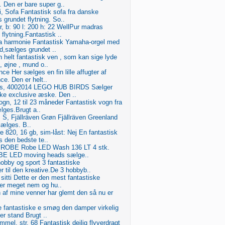
. Den er bare super g..
i, Sofa Fantastisk sofa fra danske
 grundet flytning. So..
, b: 90 l: 200 h: 22 WellPur madras
flytning.Fantastisk ..
a harmonie Fantastisk Yamaha-orgel med
yd,sælges grundet ..
n helt fantastisk ven , som kan sige lyde
 øjne , mund o..
nce Her sælges en fin lille affugter af
e. Den er helt..
es, 4002014 LEGO HUB BIRDS Sælger
ske exclusive æske. Den ..
gn, 12 til 23 måneder Fantastisk vogn fra
lges.Brugt a..
r. S, Fjällräven Grøn Fjällräven Greenland
sælges. B..
820, 16 gb, sim-låst: Nej En fantastisk
is den bedste te..
 ROBE Robe LED Wash 136 LT 4 stk.
OBE LED moving heads sælge..
obby og sport 3 fantastiske
r til den kreative.De 3 hobbyb..
 sitti Dette er den mest fantastiske
 er meget nem og hu..
 af mine venner har glemt den så nu er
e fantastiske e smøg den damper virkelig
er stand Brugt ..
mmel, str. 68 Fantastisk dejlig flyverdragt