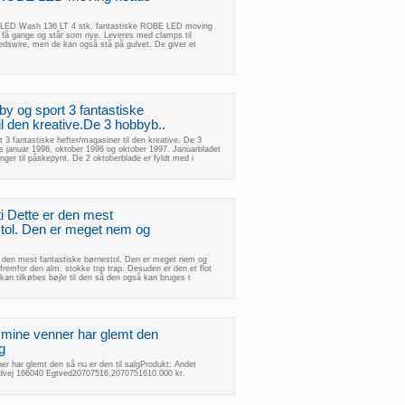
ED Wash 136 LT 4 stk. fantastiske ROBE LED moving
få gange og står som nye. Leveres med clamps til
edswire, men de kan også stå på gulvet. De giver et
y og sport 3 fantastiske
il den kreative.De 3 hobbyb..
3 fantastiske hefter/magasiner til den kreative. De 3
s januar 1996, oktober 1996 og oktober 1997. Januarbladet
inger til påskepynt. De 2 oktoberblade er fyldt med i
ti Dette er den mest
stol. Den er meget nem og
er den mest fantastiske børnestol. Den er meget nem og
å fremfor den alm. stokke trip trap. Desuden er den et flot
an tilkøbes bøjle til den så den også kan bruges t
 mine venner har glemt den
g
r har glemt den så nu er den til salgProdukt: Andet
dvej 166040 Egtved20707516,2070751610.000 kr.