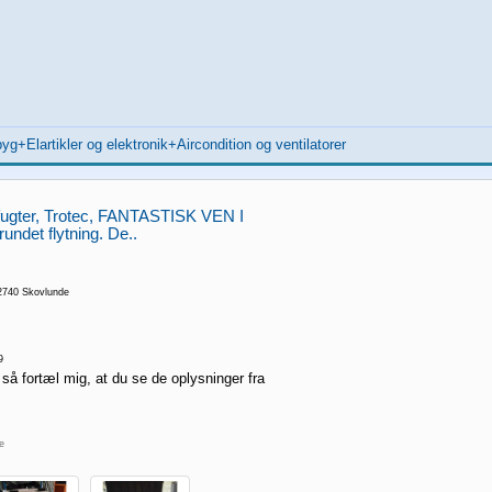
yg+Elartikler og elektronik+Aircondition og ventilatorer
Affugter, Trotec, FANTASTISK VEN I
det flytning. De..
 2740 Skovlunde
9
 så fortæl mig, at du se de oplysninger fra
re