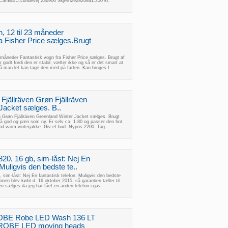
illa J.Lundevej 236900 Skjern292820841.250 kr.
 12 til 23 måneder
a Fisher Price sælges.Brugt
 måneder Fantastisk vogn fra Fisher Price sælges. Brugt af
godt fordi den er stabil, vælter ikke og så er det smart at
 man let kan tage den med på farten. Kan bruges f
, Fjällräven Grøn Fjällräven
Jacket sælges. B..
ven Grøn Fjällräven Greenland Winter Jacket sælges. Brugt
å god og pæn som ny. Er selv ca. 1.80 og passer den fint.
God varm vinterjakke. Giv et bud. Nypris 2200. Tag
0, 16 gb, sim-låst: Nej En
 Muligvis den bedste te..
sim-låst: Nej En fantastisk telefon. Muligvis den bedste
fonen blev købt d. 16 oktober 2015, så garantien tæller til
en sælges da jeg har fået en anden telefon i gav
OBE Robe LED Wash 136 LT
ke ROBE LED moving heads