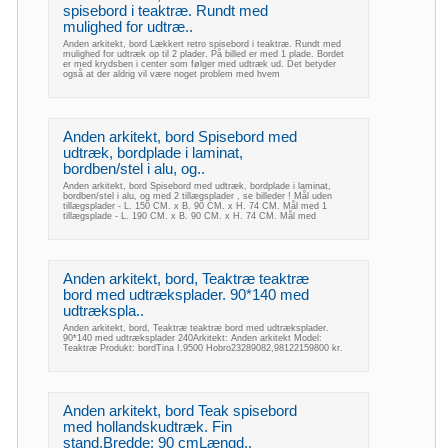
spisebord i teaktræ. Rundt med
mulighed for udtræ..
Anden arkitekt, bord Lækkert retro spisebord i teaktræ. Rundt med
mulighed for udtræk op til 2 plader. På billed er med 1 plade. Bordet
er med krydsben i center som følger med udtræk ud. Det betyder
også at der aldrig vil være noget problem med hvem
Anden arkitekt, bord Spisebord med
udtræk, bordplade i laminat,
bordben/stel i alu, og..
Anden arkitekt, bord Spisebord med udtræk, bordplade i laminat,
bordben/stel i alu, og med 2 tillægsplader , se billeder ! Mål uden
tillægsplader - L. 150 CM. x B. 90 CM. x H. 74 CM. Mål med 1
tillægsplade - L. 190 CM. x B. 90 CM. x H. 74 CM. Mål med
Anden arkitekt, bord, Teaktræ teaktræ
bord med udtræksplader. 90*140 med
udtrækspla..
Anden arkitekt, bord, Teaktræ teaktræ bord med udtræksplader.
90*140 med udtræksplader 240Arkitekt: Anden arkitekt Model:
Teaktræ Produkt: bordTina I.9500 Hobro23289082,98122159800 kr.
Anden arkitekt, bord Teak spisebord
med hollandskudtræk. Fin
stand.Bredde: 90 cmLængd..