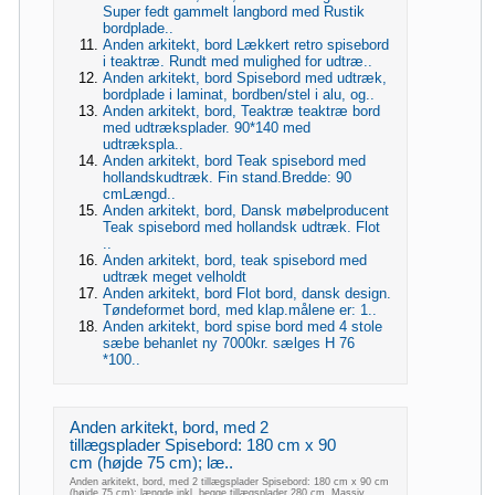
Super fedt gammelt langbord med Rustik
bordplade..
Anden arkitekt, bord Lækkert retro spisebord
i teaktræ. Rundt med mulighed for udtræ..
Anden arkitekt, bord Spisebord med udtræk,
bordplade i laminat, bordben/stel i alu, og..
Anden arkitekt, bord, Teaktræ teaktræ bord
med udtræksplader. 90*140 med
udtrækspla..
Anden arkitekt, bord Teak spisebord med
hollandskudtræk. Fin stand.Bredde: 90
cmLængd..
Anden arkitekt, bord, Dansk møbelproducent
Teak spisebord med hollandsk udtræk. Flot
..
Anden arkitekt, bord, teak spisebord med
udtræk meget velholdt
Anden arkitekt, bord Flot bord, dansk design.
Tøndeformet bord, med klap.målene er: 1..
Anden arkitekt, bord spise bord med 4 stole
sæbe behanlet ny 7000kr. sælges H 76
*100..
Anden arkitekt, bord, med 2
tillægsplader Spisebord: 180 cm x 90
cm (højde 75 cm); læ..
Anden arkitekt, bord, med 2 tillægsplader Spisebord: 180 cm x 90 cm
(højde 75 cm); længde inkl. begge tillægsplader 280 cm. Massiv