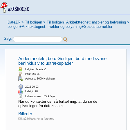
DateZR
>
Til boligen
>
Til boligen+Arkitekttegnet: møbler og belysning
boligen+Arkitekttegnet: møbler og belysning+Spisestuemøbler
Søg:
Anden arkitekt, bord Gedigent bord med svane
benInklusiv to udtræksplader
Udgiver: Maria V.
Pris: 950 kr.
Adresse: 3000 Helsingør
2015-09-03
Udsigt: 28
Løbenummer：05ok6eyx
Når du kontakter os, så fortæl mig, at du se de
oplysninger fra datezr.com.
Billeder
Klik på billedet for at forstørre