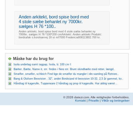
Anden arkitekt, bord spise bord med
4 stole sæbe behanlet ny 7000kr.
sælges H 76 *100..
Anden arkitekt, bord spise bord med 4 stole sæbe behanlet ny
7000kr. sælges H 76 *100*200 cmArkitekt: Anden arkitekt Produkt:
bordsafak o.korskærvej 18 st mf7000 Fredericia608113802.700 kr.
Måske har du brug for
Isola underlag samt tagpap, Isola, b: 100 cm l:
Bælter, Bælte, Name it, str. findes i flere str. Brunt skindbælte med nitter, længd..
Smølfer, smølfer, schleich Find lige de smølfer du mangler i din samling på Retrore..
Bang & Olufsen Beovision , 32", andet Bordstand til beovision 10-32, 2,5 år gammel, kv..
Håndtag til kagerulle, Tupperware 2 håndtag og prop til kagerulle. Har aldrig været ..
© 2026 datezr.com. Alle rettigheder forbeholdes.
Kontakt
|
Privatliv
|
Vilkår og betingelser