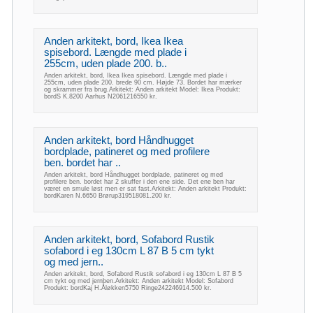
Anden arkitekt, bord, Ikea Ikea
spisebord. Længde med plade i
255cm, uden plade 200. b..
Anden arkitekt, bord, Ikea Ikea spisebord. Længde med plade i
255cm, uden plade 200. brede 90 cm. Højde 73. Bordet har mærker
og skrammer fra brug.Arkitekt: Anden arkitekt Model: Ikea Produkt:
bordS K.8200 Aarhus N2061216550 kr.
Anden arkitekt, bord Håndhugget
bordplade, patineret og med profilere
ben. bordet har ..
Anden arkitekt, bord Håndhugget bordplade, patineret og med
profilere ben. bordet har 2 skuffer i den ene side. Det ene ben har
været en smule løst men er sat fast.Arkitekt: Anden arkitekt Produkt:
bordKaren N.6650 Brørup319518081.200 kr.
Anden arkitekt, bord, Sofabord Rustik
sofabord i eg 130cm L 87 B 5 cm tykt
og med jern..
Anden arkitekt, bord, Sofabord Rustik sofabord i eg 130cm L 87 B 5
cm tykt og med jernben.Arkitekt: Anden arkitekt Model: Sofabord
Produkt: bordKaj H.Åløkken5750 Ringe242246914.500 kr.