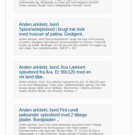
sæbehandlet eg. Bordplader er malet grå med højglans.Arkitekt:
Anden arkitekt Model: med 2 tillægsplader Produkt: bordJ
Anden arkitekt, bord
Spise/arbejdsbord i brugt træ look
med masser af patina. Gedigent..
Anden arkitekt, bord Spise/arbejdsbord i brugt træ look med masser
af patina. Gedigent speciallavet tømmerarbejde fra 50'erne. Fremstår
rustikt og stabilt. Modtager så vidt jeg ved ikke mærker fra kopper og
den slags. Kan sæbebehandles. Mål 87 x 118
Anden arkitekt, bord, Ilva Lækkert
spisebord fra ilva. Er 90x120 med en
ret land tillæ..
Anden arkitekt, bord, Ilva Lækkert spisebord fra ilva. Er 90x120 med
en ret land tillægsplade. Fejler intet. Sæbebehandlet egetræ. Har fået
mange gange sæbe så er holdbart. Skal hentes i Odense.Arkitekt:
Anden arkitekt Model: Ilva Produkt: bordsøs J.
Anden arkitekt, bord Fint rundt
palisander spisebord med 2 tillægs
plader. Bordpladen ..
Anden arkitekt, bord Fint rundt palisander spisebord med 2 tillægs
plader. Bordpladen har lidt brugsspor men ingen hakker,
brændemærker eller lignende. Bordet måler. H: 72,5cm Ø:110cm
tillægsplader 2 x 49cmArkitekt: Anden arkitekt Produkt: bordKennet