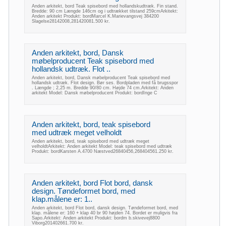
Anden arkitekt, bord Teak spisebord med hollandskudtræk. Fin stand.
Bredde: 90 cm Længde 146cm og i udtrækket tilstand 259cmArkitekt:
Anden arkitekt Produkt: bordMarcel K.Marievangsvej 384200
Slagelse28142008,281420081.500 kr.
Anden arkitekt, bord, Dansk
møbelproducent Teak spisebord med
hollandsk udtræk. Flot ..
Anden arkitekt, bord, Dansk møbelproducent Teak spisebord med
hollandsk udtræk. Flot design. Bør ses. Bordpladen med få brugsspor
. Længde ; 2,25 m. Bredde 90/80 cm. Højde 74 cm.Arkitekt: Anden
arkitekt Model: Dansk møbelproducent Produkt: bordInge C
Anden arkitekt, bord, teak spisebord
med udtræk meget velholdt
Anden arkitekt, bord, teak spisebord med udtræk meget
velholdtArkitekt: Anden arkitekt Model: teak spisebord med udtræk
Produkt: bordKarsten A.4700 Næstved26840456,268404561.250 kr.
Anden arkitekt, bord Flot bord, dansk
design. Tøndeformet bord, med
klap.målene er: 1..
Anden arkitekt, bord Flot bord, dansk design. Tøndeformet bord, med
klap. målene er: 160 + klap 40 br 90 højden 74. Bordet er muligvis fra
Sapo.Arkitekt: Anden arkitekt Produkt: bordm b.skivevej8800
Viborg201402661.700 kr.