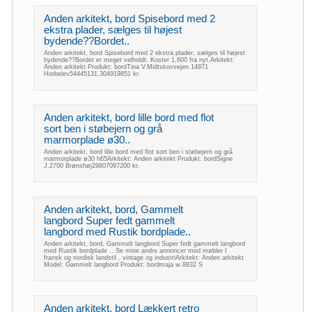
Anden arkitekt, bord Spisebord med 2
ekstra plader, sælges til højest
bydende??Bordet..
Anden arkitekt, bord Spisebord med 2 ekstra plader, sælges til højest
bydende??Bordet er meget velholdt. Koster 1.600 fra nyt.Arkitekt:
Anden arkitekt Produkt: bordTina V.Midtskovvejen 14871
Horbelev54445131,304919851 kr.
Anden arkitekt, bord lille bord med flot
sort ben i støbejern og grå
marmorplade ø30..
Anden arkitekt, bord lille bord med flot sort ben i støbejern og grå
marmorplade ø30 h65Arkitekt: Anden arkitekt Produkt: bordSigne
J.2700 Brønshøj29807097200 kr.
Anden arkitekt, bord, Gammelt
langbord Super fedt gammelt
langbord med Rustik bordplade..
Anden arkitekt, bord, Gammelt langbord Super fedt gammelt langbord
med Rustik bordplade .. Se mine andre annoncer med møbler I
fransk og nordisk landstil , vintage og industriArkitekt: Anden arkitekt
Model: Gammelt langbord Produkt: bordmaja w.8832 S
Anden arkitekt, bord Lækkert retro