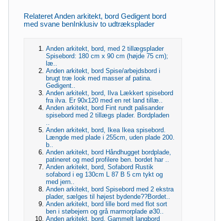
Relateret Anden arkitekt, bord Gedigent bord
med svane benInklusiv to udtræksplader
Anden arkitekt, bord, med 2 tillægsplader
Spisebord: 180 cm x 90 cm (højde 75 cm);
læ..
Anden arkitekt, bord Spise/arbejdsbord i
brugt træ look med masser af patina.
Gedigent..
Anden arkitekt, bord, Ilva Lækkert spisebord
fra ilva. Er 90x120 med en ret land tillæ..
Anden arkitekt, bord Fint rundt palisander
spisebord med 2 tillægs plader. Bordpladen
..
Anden arkitekt, bord, Ikea Ikea spisebord.
Længde med plade i 255cm, uden plade 200.
b..
Anden arkitekt, bord Håndhugget bordplade,
patineret og med profilere ben. bordet har ..
Anden arkitekt, bord, Sofabord Rustik
sofabord i eg 130cm L 87 B 5 cm tykt og
med jern..
Anden arkitekt, bord Spisebord med 2 ekstra
plader, sælges til højest bydende??Bordet..
Anden arkitekt, bord lille bord med flot sort
ben i støbejern og grå marmorplade ø30..
Anden arkitekt, bord, Gammelt langbord