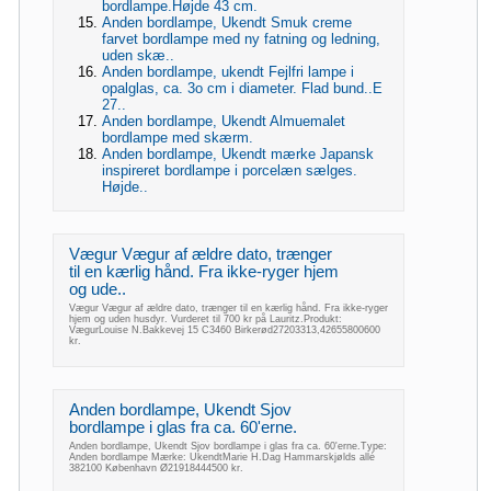
bordlampe.Højde 43 cm.
Anden bordlampe, Ukendt Smuk creme
farvet bordlampe med ny fatning og ledning,
uden skæ..
Anden bordlampe, ukendt Fejlfri lampe i
opalglas, ca. 3o cm i diameter. Flad bund..E
27..
Anden bordlampe, Ukendt Almuemalet
bordlampe med skærm.
Anden bordlampe, Ukendt mærke Japansk
inspireret bordlampe i porcelæn sælges.
Højde..
Vægur Vægur af ældre dato, trænger
til en kærlig hånd. Fra ikke-ryger hjem
og ude..
Vægur Vægur af ældre dato, trænger til en kærlig hånd. Fra ikke-ryger
hjem og uden husdyr. Vurderet til 700 kr på Lauritz.Produkt:
VægurLouise N.Bakkevej 15 C3460 Birkerød27203313,42655800600
kr.
Anden bordlampe, Ukendt Sjov
bordlampe i glas fra ca. 60'erne.
Anden bordlampe, Ukendt Sjov bordlampe i glas fra ca. 60'erne.Type:
Anden bordlampe Mærke: UkendtMarie H.Dag Hammarskjølds allé
382100 København Ø21918444500 kr.