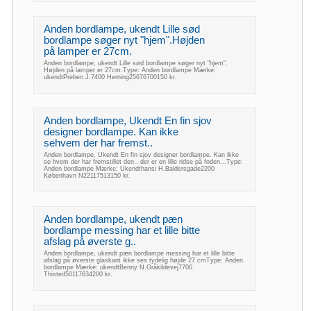
Anden bordlampe, ukendt Lille sød
bordlampe søger nyt "hjem".Højden
på lamper er 27cm.
Anden bordlampe, ukendt Lille sød bordlampe søger nyt "hjem".
Højden på lamper er 27cm.Type: Anden bordlampe Mærke:
ukendtPreben J.7400 Herning25676700150 kr.
Anden bordlampe, Ukendt En fin sjov
designer bordlampe. Kan ikke
sehvem der har fremst..
Anden bordlampe, Ukendt En fin sjov designer bordlampe. Kan ikke
se hvem der har fremstillet den.. der er en lille ridse på foden...Type:
Anden bordlampe Mærke: Ukendthansi H.Baldersgade2200
København N22117513150 kr.
Anden bordlampe, ukendt pæn
bordlampe messing har et lille bitte
afslag på øverste g..
Anden bordlampe, ukendt pæn bordlampe messing har et lille bitte
afslag på øverste glaskant ikke ses tydelig højde 27 cmType: Anden
bordlampe Mærke: ukendtBenny N.Gråkildevej7700
Thisted50117634200 kr.