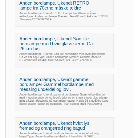
Anden bordlampe, Ukendt RETRO
lampe fra 70erne måske ældre
Anden bordlampe, Ukendt RETRO lampe fra 70erne måske
ældreType: Anden bordlampe Mærke: UkendtTina F.Askøvej 103550
Slangerup25706597200 kr.
Anden bordlampe, Ukendt Sød lille
bordlampe med hvid glasskærm. Ca
26 cm høj.
Anden bordlampe, Ukendt Sød lille bordlampe med hvid glasskærm.
Ca 26 cm høj.Type: Anden bordlampe Mærke: UkendtCharlotte
N.Postmosen 463400 Hillerød30261724, 30261724200 kr.
Anden bordlampe, Ukendt gammel
bordlamper Gammel bordlampe med
messing underdel og løv..
Anden bordlampe, Ukendt gammel bordlamper Gammel bordlampe
med messing underdel og løvefødder og en smuk slebet glas prisme
midt på.Lidt afskalning på træ midter stang. Højde 58 cm.Ældre Lene
Bjerre skærm gulnet på bagsiden . Kan sendes med PostDanma
Anden bordlampe, Ukendt hvidt lys
fremad og orange/rød ring bagud
Anden bordlampe, Ukendt hvidt lys fremad og orange/rød ring
bagudType: Anden bordlampe Mærke: UkendtKim K.3700