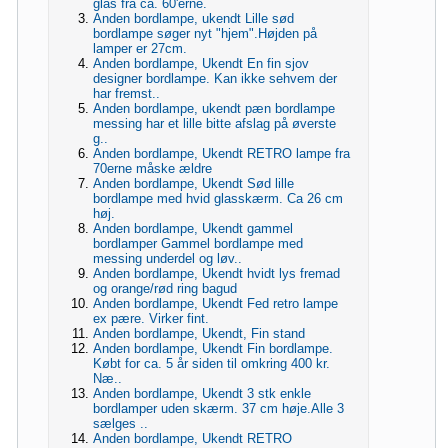
glas fra ca. 60'erne.
Anden bordlampe, ukendt Lille sød
bordlampe søger nyt "hjem".Højden på
lamper er 27cm.
Anden bordlampe, Ukendt En fin sjov
designer bordlampe. Kan ikke sehvem der
har fremst..
Anden bordlampe, ukendt pæn bordlampe
messing har et lille bitte afslag på øverste
g..
Anden bordlampe, Ukendt RETRO lampe fra
70erne måske ældre
Anden bordlampe, Ukendt Sød lille
bordlampe med hvid glasskærm. Ca 26 cm
høj.
Anden bordlampe, Ukendt gammel
bordlamper Gammel bordlampe med
messing underdel og løv..
Anden bordlampe, Ukendt hvidt lys fremad
og orange/rød ring bagud
Anden bordlampe, Ukendt Fed retro lampe
ex pære. Virker fint.
Anden bordlampe, Ukendt, Fin stand
Anden bordlampe, Ukendt Fin bordlampe.
Købt for ca. 5 år siden til omkring 400 kr.
Næ..
Anden bordlampe, Ukendt 3 stk enkle
bordlamper uden skærm. 37 cm høje.Alle 3
sælges ..
Anden bordlampe, Ukendt RETRO