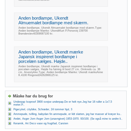
Anden bordlampe, Ukendt
Almuemalet bordlampe med skærm.
Anden bordlampe, Ukendt Almuemalet bordlampe med skærm.Type:
Anden bordlampe Mærke: UkendtKurt P.Porsevej 159700
Brønderslev40309087100 kr.
Anden bordlampe, Ukendt mærke
Japansk inspireret bordlampe i
porcelæn sælges. Højde..
Anden bordlampe, Ukendt mærke Japansk inspireret bordlampe i
porcelæn sælges. Højde fra fatning til bord 27 cm. Omkreds ca. 36
cm. Arvestykke.Type: Anden bordlampe Mærke: Ukendt mærkeAnne
K.4100 Ringsted24262866125 kr.
Måske har du brug for
Underpap Isoproof 3900 svejse underpap.De er helt nye.Jeg har 16 ruller a 1x7,5
meter.P..
Pigecykel, citybike, Schrøder, 24 tommer hjul, 3
Ammepude, tvilling, babydan fin ammepude, er lidt slatten, jeg har masser af krøyer ku..
Andet, Asger Jorn Asger Jorn (unavngivet) 1953-1970. 93/100. (Se også mine to andre li..
Keramik, Art Deco vase og frugtfad, Carsten