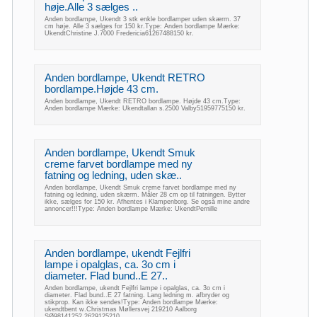
høje.Alle 3 sælges ..
Anden bordlampe, Ukendt 3 stk enkle bordlamper uden skærm. 37
cm høje. Alle 3 sælges for 150 kr.Type: Anden bordlampe Mærke:
UkendtChristine J.7000 Fredericia61267488150 kr.
Anden bordlampe, Ukendt RETRO
bordlampe.Højde 43 cm.
Anden bordlampe, Ukendt RETRO bordlampe. Højde 43 cm.Type:
Anden bordlampe Mærke: Ukendtallan s.2500 Valby51959775150 kr.
Anden bordlampe, Ukendt Smuk
creme farvet bordlampe med ny
fatning og ledning, uden skæ..
Anden bordlampe, Ukendt Smuk creme farvet bordlampe med ny
fatning og ledning, uden skærm. Måler 28 cm op til fatningen. Bytter
ikke, sælges for 150 kr. Afhentes i Klampenborg. Se også mine andre
annoncer!!!Type: Anden bordlampe Mærke: UkendtPernille
Anden bordlampe, ukendt Fejlfri
lampe i opalglas, ca. 3o cm i
diameter. Flad bund..E 27..
Anden bordlampe, ukendt Fejlfri lampe i opalglas, ca. 3o cm i
diameter. Flad bund..E 27 fatning. Lang ledning m. afbryder og
stikprop. Kan ikke sendes!Type: Anden bordlampe Mærke:
ukendtbent w.Christmas Møllersvej 219210 Aalborg
SØ98141252,2629125210