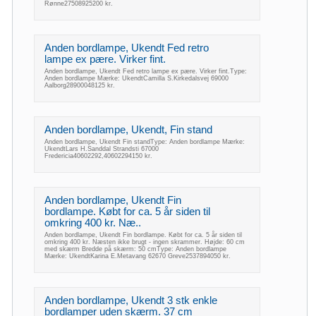
Rønne27508925200 kr.
Anden bordlampe, Ukendt Fed retro
lampe ex pære. Virker fint.
Anden bordlampe, Ukendt Fed retro lampe ex pære. Virker fint.Type:
Anden bordlampe Mærke: UkendtCamilla S.Kirkedalsvej 69000
Aalborg28900048125 kr.
Anden bordlampe, Ukendt, Fin stand
Anden bordlampe, Ukendt Fin standType: Anden bordlampe Mærke:
UkendtLars H.Sanddal Strandsti 67000
Fredericia40602292,40602294150 kr.
Anden bordlampe, Ukendt Fin
bordlampe. Købt for ca. 5 år siden til
omkring 400 kr. Næ..
Anden bordlampe, Ukendt Fin bordlampe. Købt for ca. 5 år siden til
omkring 400 kr. Næsten ikke brugt - ingen skrammer. Højde: 60 cm
med skærm Bredde på skærm: 50 cmType: Anden bordlampe
Mærke: UkendtKarina E.Metavang 62670 Greve2537894050 kr.
Anden bordlampe, Ukendt 3 stk enkle
bordlamper uden skærm. 37 cm