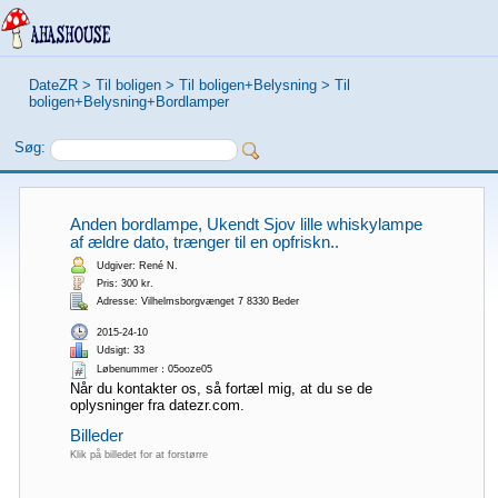
DateZR
>
Til boligen
>
Til boligen+Belysning
>
Til
boligen+Belysning+Bordlamper
Søg:
Anden bordlampe, Ukendt Sjov lille whiskylampe
af ældre dato, trænger til en opfriskn..
Udgiver: René N.
Pris: 300 kr.
Adresse: Vilhelmsborgvænget 7 8330 Beder
2015-24-10
Udsigt: 33
Løbenummer：05ooze05
Når du kontakter os, så fortæl mig, at du se de
oplysninger fra datezr.com.
Billeder
Klik på billedet for at forstørre