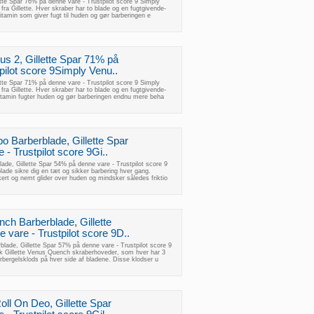
tte Spar 76% på denne vare - Trustpilot score 9 Simply
ra Gillette. Hver skraber har to blade og en fugtgivende-
vitamin som giver fugt til huden og gør barberingen e
us 2, Gillette Spar 71% på
pilot score 9Simply Venu..
tte Spar 71% på denne vare - Trustpilot score 9 Simply
ra Gillette. Hver skraber har to blade og en fugtgivende-
vitamin fugter huden og gør barberingen endnu mere beha
o Barberblade, Gillette Spar
- Trustpilot score 9Gi..
de, Gillette Spar 54% på denne vare - Trustpilot score 9
lade sikre dig en tæt og sikker barbering hver gang.
rt og nemt glider over huden og mindsker således friktio
ch Barberblade, Gillette
vare - Trustpilot score 9D..
lade, Gillette Spar 57% på denne vare - Trustpilot score 9
k Gillette Venus Quench skraberhoveder, som hver har 3
rbergelsklods på hver side af bladene. Disse klodser u
Roll On Deo, Gillette Spar