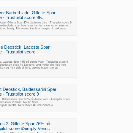
er Barberblade, Gillette Spar
- Trustpilot score 9F..
ade, Gillette Spar 45% på denne vare - Trustpilot score 9
 barberblade, som hver især har fem skær og en trimmer,
g og hurtig. Trimmeren kan bl.a. bruges til bakkenba
e Deostick, Lacoste Spar
- Trustpilot score
 Lacoste Spar 44% på denne vare - Trustpilot score 9
deodorant stick fra Lacoste, som holder dig frisk hele
øn og frisk duft af lime, grønne blade, træ og
it Deostick, Baldessarini Spar
- Trustpilot score 9
k, Baldessarini Spar 58% på denne vare - Trustpilot score
essarini Produkt: Nautic Spirit
ksgade 372100 København Ø7199372979 kr.
us 2, Gillette Spar 76% på
pilot score 9Simply Venu..