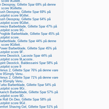
 score 9Gillett..
h Deospray, Gillette Spar 69% på denne
t score 9Gillette..
ush Deospray, Gillette Spar 69% på
stpilot score 9Gillet..
ush Deospray, Gillette Spar 64% på
stpilot score 9Gillet..
reeze Barberblade, Gillette Spar 47% på
ustpilot score 9G..
roglide Barberblade, Gillette Spar 45% på
stpilot score..
Barberblade, Gillette Spar 44% på denne
 score 9Gillett..
Power Barberblade, Gillette Spar 45% på
ustpilot score 9F..
omme Deostick, Lacoste Spar 44% på
ustpilot score 9Lacoste..
pirit Deostick, Baldessarini Spar 58% på
ustpilot score 9
Venus 2, Gillette Spar 76% på denne vare
ore 9Simply Venu..
Venus 2, Gillette Spar 71% på denne vare
ore 9Simply Venu..
urbo Barberblade, Gillette Spar 54% på
ustpilot score 9Gi..
uench Barberblade, Gillette Spar 57% på
ustpilot score 9D..
ce Roll On Deo, Gillette Spar 58% på
stpilot score 9Gil..
omfort Shaving Gel, Gillette Spar 51% på