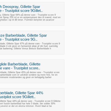
 Deospray, Gillette Spar
- Trustpilot score 9Gillet..
 Gillette Spar 64% på denne vare - Trustpilot score 9
nt Spray 250 ml er en antiperspirant deo til mænd, med en
kyttelse i op til 48 timer. Formlen benytter en avancer
ze Barberblade, Gillette Spar
- Trustpilot score 9G..
ade, Gillette Spar 47% på denne vare - Trustpilot score 9
lade 4 stk giver en fantastisk pleje af din hud, samtidig
at barbering. Gillette Venus Breeze Barberblade h
lide Barberblade, Gillette
vare - Trustpilot score..
rblade, Gillette Spar 45% på denne vare - Trustpilot score
 barberblade som er udviklet tyndere og mere fine, for en
minimerer modstanden og giver en behagelig barber
berblade, Gillette Spar 44%
stpilot score 9Gillett..
llette Spar 44% på denne vare - Trustpilot score 9 Gillette
ert fusion barberblad har hele 5 blade, der sidder 30%
 øverst er der en ekstra trimmer. Hvert blad er be