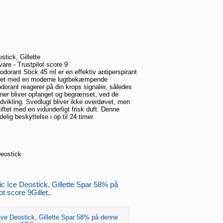
stick, Gillette
re - Trustpilot score 9
eodorant Stick 45 ml er en effektiv antiperspirant
yret med en moderne lugtbekæmpende
dorant reagerer på din krops signaler, således
ener bliver opfanget og begrænset, ved de
dvikling. Svedlugt bliver ikke overdøvet, men
iftet med en vidunderligt frisk duft. Denne
delig beskyttelse i op til 24 timer.
Deostick
ic Ice Deostick, Gillette Spar 58% på
t score 9Gillet..
ve Deostick, Gillette Spar 58% på denne