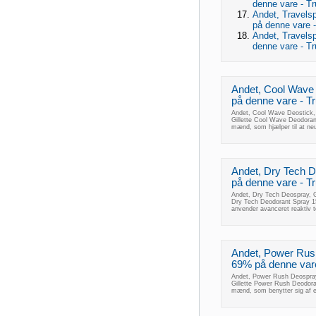
denne vare - Tr
Andet, Travelsp
på denne vare - 
Andet, Travelsp
denne vare - Tr
Andet, Cool Wave 
på denne vare - Tru
Andet, Cool Wave Deostick, G
Gillette Cool Wave Deodorant
mænd, som hjælper til at neu
Andet, Dry Tech D
på denne vare - Tru
Andet, Dry Tech Deospray, Gi
Dry Tech Deodorant Spray 15
anvender avanceret reaktiv te
Andet, Power Rush
69% på denne vare 
Andet, Power Rush Deospray,
Gillette Power Rush Deodoran
mænd, som benytter sig af en