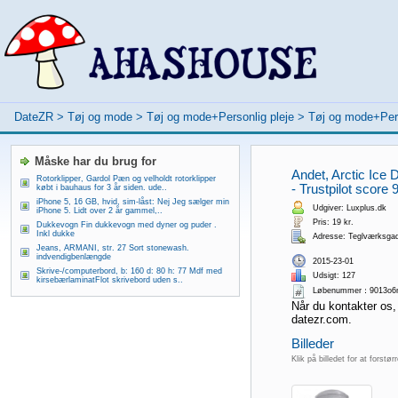
DateZR
>
Tøj og mode
>
Tøj og mode+Personlig pleje
>
Tøj og mode+Per
Måske har du brug for
Andet, Arctic Ice 
Rotorklipper, Gardol Pæn og velholdt rotorklipper
- Trustpilot score 9
købt i bauhaus for 3 år siden. ude..
iPhone 5, 16 GB, hvid, sim-låst: Nej Jeg sælger min
Udgiver: Luxplus.dk
iPhone 5. Lidt over 2 år gammel,..
Pris: 19 kr.
Dukkevogn Fin dukkevogn med dyner og puder .
Inkl dukke
Adresse: Teglværksga
Jeans, ARMANI, str. 27 Sort stonewash.
indvendigbenlængde
2015-23-01
Skrive-/computerbord, b: 160 d: 80 h: 77 Mdf med
Udsigt: 127
kirsebærlaminatFlot skrivebord uden s..
Løbenummer：9013o6
Når du kontakter os,
datezr.com.
Billeder
Klik på billedet for at forstør