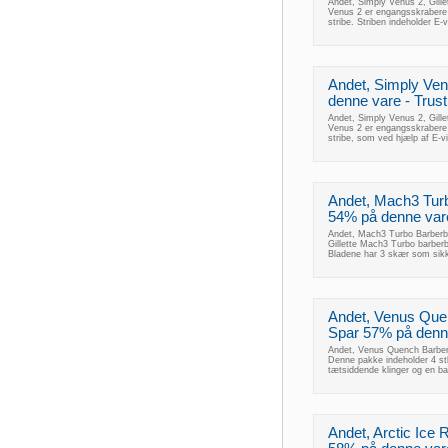
Andet, Simply Venus 2, Gille
Venus 2 er engangsskrabere f
stribe. Striben indeholder E-
Andet, Simply Ven
denne vare - Trust
Andet, Simply Venus 2, Gille
Venus 2 er engangsskrabere f
stribe, som ved hjælp af E-
Andet, Mach3 Turb
54% på denne vare 
Andet, Mach3 Turbo Barberbla
Gillette Mach3 Turbo barberb
Bladene har 3 skær som sikke
Andet, Venus Quen
Spar 57% på denne 
Andet, Venus Quench Barberb
Denne pakke indeholder 4 st
tætsiddende klinger og en ba
Andet, Arctic Ice 