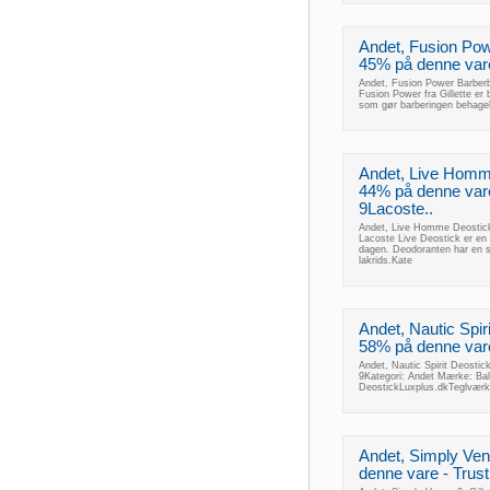
Andet, Fusion Pow
45% på denne vare 
Andet, Fusion Power Barberbl
Fusion Power fra Gillette er
som gør barberingen behageli
Andet, Live Homm
44% på denne vare 
9Lacoste..
Andet, Live Homme Deostick,
Lacoste Live Deostick er en 
dagen. Deodoranten har en sk
lakrids.Kate
Andet, Nautic Spir
58% på denne vare 
Andet, Nautic Spirit Deostic
9Kategori: Andet Mærke: Bald
DeostickLuxplus.dkTeglvær
Andet, Simply Ven
denne vare - Trust