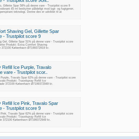
- Trustpilot score 9Gil..
o, Gillette Spar 58% på denne vare - Trustpilot score 9
eodorant 45 ml beskytter pålideligt mod lugt- og fugtgener,
erspirant teknologi. Denne deo er udviklet til at
rt Shaving Gel, Gillette Spar
- Trustpilot score 9
 Gel, Gillette Spar 51% på denne vare - Trustpilot score
lette Produkt: Extra Comfort Shaving
e 372100 København Ø7199372919 kr.
 Refill Ice Purple, Travalo
vare - Trustpilot scor..
e Purple, Travalo Spar 62% på denne vare - Trustpilot score
alo Produkt: Travelspray Refill Ice
gade 372100 København Ø7199372949 kr.
 Refill Ice Pink, Travalo Spar
- Trustpilot score 9
e Pink, Travalo Spar 62% på denne vare - Trustpilot score
alo Produkt: Travelspray Refill Ice
de 372100 København Ø7199372949 kr.