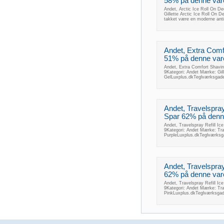
58% på denne vare 
Andet, Arctic Ice Roll On De
Gillette Arctic Ice Roll On D
takket være en moderne antip
Andet, Extra Comfo
51% på denne vare 
Andet, Extra Comfort Shaving
9Kategori: Andet Mærke: Gil
GelLuxplus.dkTeglværksgad
Andet, Travelspray
Spar 62% på denne 
Andet, Travelspray Refill Ic
9Kategori: Andet Mærke: Trav
PurpleLuxplus.dkTeglværks
Andet, Travelspray
62% på denne vare 
Andet, Travelspray Refill Ic
9Kategori: Andet Mærke: Trav
PinkLuxplus.dkTeglværksga