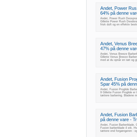
Andet, Power Rush
64% på denne vare 
Andet, Power Rush Deospray,
Gillette Power Rush Deodora
frisk duft og en effektiv bes
Andet, Venus Bree
47% på denne vare 
Andet, Venus Breeze Barberbl
Gillette Venus Breeze Barberb
med at du opnår en tæt og gl
Andet, Fusion Prog
Spar 45% på denne 
Andet, Fusion Proglide Barbe
9 Gillette Fusion Proglide er
tættere barbering. Bladene 
Andet, Fusion Bar
på denne vare - Tru
Andet, Fusion Barberblade, Gi
Fusion barberblade 4 stk. Hv
tættere end forgængeren - og