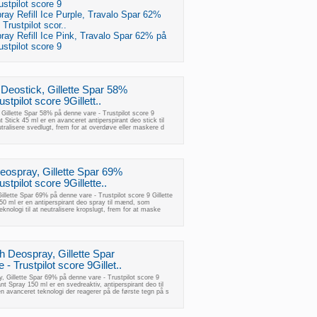
ustpilot score 9
ray Refill Ice Purple, Travalo Spar 62%
Trustpilot scor..
ray Refill Ice Pink, Travalo Spar 62% på
ustpilot score 9
Deostick, Gillette Spar 58%
stpilot score 9Gillett..
illette Spar 58% på denne vare - Trustpilot score 9
 Stick 45 ml er en avanceret antiperspirant deo stick til
tralisere svedlugt, frem for at overdøve eller maskere d
eospray, Gillette Spar 69%
stpilot score 9Gillette..
llette Spar 69% på denne vare - Trustpilot score 9 Gillette
0 ml er en antiperspirant deo spray til mænd, som
knologi til at neutralisere kropslugt, frem for at maske
 Deospray, Gillette Spar
- Trustpilot score 9Gillet..
 Gillette Spar 69% på denne vare - Trustpilot score 9
t Spray 150 ml er en svedreaktiv, antiperspirant deo til
 avanceret teknologi der reagerer på de første tegn på s