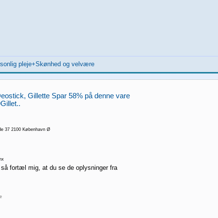
sonlig pleje+Skønhed og velvære
Deostick, Gillette Spar 58% på denne vare
Gillet..
de 37 2100 København Ø
nx
 så fortæl mig, at du se de oplysninger fra
re