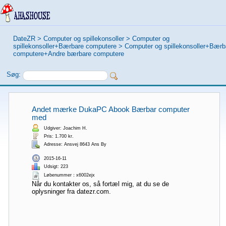
DateZR
>
Computer og spillekonsoller
>
Computer og
spillekonsoller+Bærbare computere
>
Computer og spillekonsoller+Bærb
computere+Andre bærbare computere
Søg:
Andet mærke DukaPC Abook Bærbar computer
med
Udgiver: Joachim H.
Pris: 1.700 kr.
Adresse: Ansvej 8643 Ans By
2015-16-11
Udsigt: 223
Løbenummer：x6002ejx
Når du kontakter os, så fortæl mig, at du se de
oplysninger fra datezr.com.