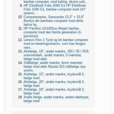
bærbar computer, med køling, ekstra usb-..
HP EliteBook Folio 1040 G1 HP EliteBook
Folio 1040 G1, bærbar computer med 14?
skærm...
Computertaske, Samsonite 13,3" + 15,6"
Beskyt din bærbare computer med dette
lækre hy..
HP Pavilion 13-b281no Meget bærbar
computer med den femte generation i3-
processor.
Lenovo Flex 2 Tynd og let bærbar computer
med en berøringsskærm, som kan bruges
næs..
Alufælge, 19", andet mærke, 255 / 35 / R19,
sommerdæk, andet mærke, 5 mønster,
fælge med dæk
Stålfælge, andet mærke, 6mm mønster,
fælge med dæk Mazda 323 stålfælge nye
somm..
Alufælge, 15", andet mærke, krydsmål 5,
fælge med
Alufælge, 20", andet mærke, krydsmål 5,
fælge med
Alufælge, 18", andet mærke, krydsmål 5,
fælge med
Andre fælge, andet mærke, anden dæktype,
fælge med