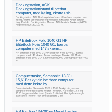
Dockingstation, AGK
Dockingstation/stand til bærbar
computer, med køling, ekstra usb-..
Dockingstation, AGK Dockingstation/stand til bærbar computer, med
køling, ekstra usb-indgange og indbygget højtalere! Køber betaler
fragt.Produkt: Dockingstation Mærke: AGKJacob N.Bakkevej 64250
Fuglebjerg42281802100 kr.
HP EliteBook Folio 1040 G1 HP
EliteBook Folio 1040 G1, bærbar
computer med 14? skærm...
HP EliteBook Folio 1040 G1 HP EliteBook Folio 1040 G1, bærbar
computer med 14? skærm.Taske medfølger.Mærke: HP Model:
EliteBook Folio 1040 G1H L.Elmehusene2600 Glostrup617978787.000
kr.
Computertaske, Samsonite 13,3" +
15,6" Beskyt din bærbare computer
med dette lækre hy..
Computertaske, Samsonite 13,3" + 15,6" Beskyt din bærbare
computer med dette lækre hylster i neopren. Har i både 13,3" og
15,6", begge modeller i sort (første 2 billeder). Har ligeledes nogle
Samsonite Thermo Tech omslag (sidste 2 bill
HP Pavilion 13-b281no Meget bærbar