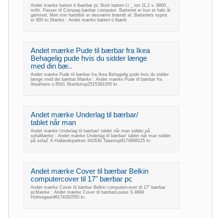
Andet mærke batteri ti lbærbar pc Stort batteri Li _ ion 11,1 v. 8800
mAh. Passer til Compaq bærbar computer. Batteriet er kun et halv år
gammel, Men min hartdisk er desværre brændt af. Batteriets nypris
er 900 kr.Mærke : Andet mærke batteri ti lbærb
Andet mærke Pude til bærbar fra Ikea
Behagelig pude hvis du sidder længe
med din bæ..
Andet mærke Pude til bærbar fra Ikea Behagelig pude hvis du sidder
længe med din bærbar.Mærke : Andet mærke Pude til bærbar fra
IkeaHans o.8541 Skødstrup2515391050 kr.
Andet mærke Underlag til bærbar/
tablet når man
Andet mærke Underlag til bærbar/ tablet når man sidder på
sofaMærke : Andet mærke Underlag til bærbar/ tablet når man sidder
på sofaZ A.Hallandsparken 342630 Taastrup8174888225 kr.
Andet mærke Cover til bærbar Belkin
computercover til 17" bærbar pc
Andet mærke Cover til bærbar Belkin computercover til 17" bærbar
pcMærke : Andet mærke Cover til bærbarLouise S.4684
Holmegaard6174262550 kr.