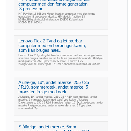
computer med den femte generation
i3-processor.
HP Pavilion 13-b281no Meget bærbar computer med den femte
generation i3-processor.Mærke: HP Model: Pavilion 13-
b281noBilligteknik.dkSkindergade 151159 København
K369643334.995 kr.
Lenovo Flex 2 Tynd og let bærbar
computer med en berøringsskærm,
som kan bruges næs..
Lenovo Flex 2 Tynd og let bærbar computer med en berøringsskærm,
som kan bruges næsten en hel tur til en præsentation mode. Udstyret
med quad-core AMD-processor.Mærke : Lenovo Flex
2Billigteknik.dkSkindergade 151159 København K369643334.395 kr.
Alufælge, 19", andet mærke, 255 / 35
/ R19, sommerdæk, andet mærke, 5
mønster, fælge med dæk
Alufælge, 19", andet mærke, 255 / 35 / R19, sommerdæk, andet
mærke, 5 mønster, fælge med dækType fælge: Alufælge
Dækstørrelse: 255 35 R19 Størrelse fælge: 19" Dækproducent: andet
mærke Fælgproducent: andet mærke Mønster: 5 Type dæk:
sommerdæk Ty
Stålfælge, andet mærke, 6mm