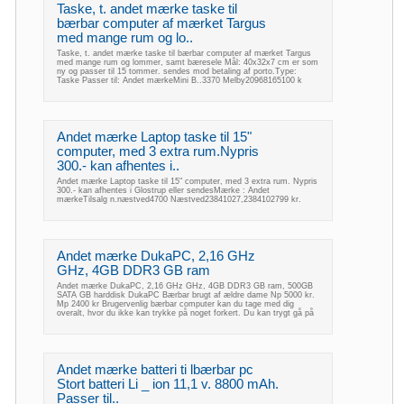
Taske, t. andet mærke taske til
bærbar computer af mærket Targus
med mange rum og lo..
Taske, t. andet mærke taske til bærbar computer af mærket Targus
med mange rum og lommer, samt bæresele Mål: 40x32x7 cm er som
ny og passer til 15 tommer. sendes mod betaling af porto.Type:
Taske Passer til: Andet mærkeMini B..3370 Melby20968165100 k
Andet mærke Laptop taske til 15"
computer, med 3 extra rum.Nypris
300.- kan afhentes i..
Andet mærke Laptop taske til 15" computer, med 3 extra rum. Nypris
300.- kan afhentes i Glostrup eller sendesMærke : Andet
mærkeTilsalg n.næstved4700 Næstved23841027,2384102799 kr.
Andet mærke DukaPC, 2,16 GHz
GHz, 4GB DDR3 GB ram
Andet mærke DukaPC, 2,16 GHz GHz, 4GB DDR3 GB ram, 500GB
SATA GB harddisk DukaPC Bærbar brugt af ældre dame Np 5000 kr.
Mp 2400 kr Brugervenlig bærbar computer kan du tage med dig
overalt, hvor du ikke kan trykke på noget forkert. Du kan trygt gå på
Andet mærke batteri ti lbærbar pc
Stort batteri Li _ ion 11,1 v. 8800 mAh.
Passer til..