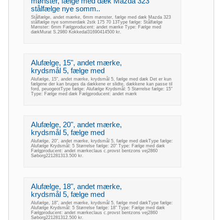
mønster, fælge med dæk Mazda 323
stålfælge nye somm..
Stålfælge, andet mærke, 6mm mønster, fælge med dæk Mazda 323
stålfælge nye sommerdæk 2stk 175 70 13Type fælge: Stålfælge
Mønster: 6mm Fælgproducent: andet mærke Type: Fælge med
dækMurat S.2980 Kokkedal31690414500 kr.
Alufælge, 15", andet mærke,
krydsmål 5, fælge med
Alufælge, 15", andet mærke, krydsmål 5, fælge med dæk Det er kun
fælgene der kan bruges da dækkene er slidte, dækkene kan passe til
ford, peuogeotType fælge: Alufælge Krydsmål: 5 Størrelse fælge: 15"
Type: Fælge med dæk Fælgproducent: andet mærk
Alufælge, 20", andet mærke,
krydsmål 5, fælge med
Alufælge, 20", andet mærke, krydsmål 5, fælge med dækType fælge:
Alufælge Krydsmål: 5 Størrelse fælge: 20" Type: Fælge med dæk
Fælgproducent: andet mærkeclaus c.provst bentzons vej2860
Søborg221281313.500 kr.
Alufælge, 18", andet mærke,
krydsmål 5, fælge med
Alufælge, 18", andet mærke, krydsmål 5, fælge med dækType fælge:
Alufælge Krydsmål: 5 Størrelse fælge: 18" Type: Fælge med dæk
Fælgproducent: andet mærkeclaus c.provst bentzons vej2860
Søborg221281312.500 kr.