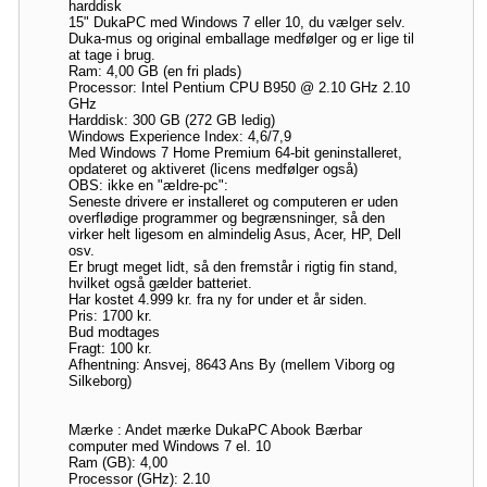
harddisk
15" DukaPC med Windows 7 eller 10, du vælger selv.
Duka-mus og original emballage medfølger og er lige til
at tage i brug.
Ram: 4,00 GB (en fri plads)
Processor: Intel Pentium CPU B950 @ 2.10 GHz 2.10
GHz
Harddisk: 300 GB (272 GB ledig)
Windows Experience Index: 4,6/7,9
Med Windows 7 Home Premium 64-bit geninstalleret,
opdateret og aktiveret (licens medfølger også)
OBS: ikke en "ældre-pc":
Seneste drivere er installeret og computeren er uden
overflødige programmer og begrænsninger, så den
virker helt ligesom en almindelig Asus, Acer, HP, Dell
osv.
Er brugt meget lidt, så den fremstår i rigtig fin stand,
hvilket også gælder batteriet.
Har kostet 4.999 kr. fra ny for under et år siden.
Pris: 1700 kr.
Bud modtages
Fragt: 100 kr.
Afhentning: Ansvej, 8643 Ans By (mellem Viborg og
Silkeborg)
Mærke : Andet mærke DukaPC Abook Bærbar
computer med Windows 7 el. 10
Ram (GB): 4,00
Processor (GHz): 2.10