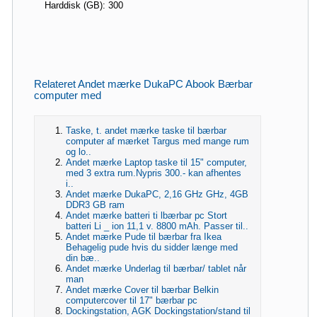
Harddisk (GB): 300
Relateret Andet mærke DukaPC Abook Bærbar
computer med
Taske, t. andet mærke taske til bærbar
computer af mærket Targus med mange rum
og lo..
Andet mærke Laptop taske til 15" computer,
med 3 extra rum.Nypris 300.- kan afhentes
i..
Andet mærke DukaPC, 2,16 GHz GHz, 4GB
DDR3 GB ram
Andet mærke batteri ti lbærbar pc Stort
batteri Li _ ion 11,1 v. 8800 mAh. Passer til..
Andet mærke Pude til bærbar fra Ikea
Behagelig pude hvis du sidder længe med
din bæ..
Andet mærke Underlag til bærbar/ tablet når
man
Andet mærke Cover til bærbar Belkin
computercover til 17" bærbar pc
Dockingstation, AGK Dockingstation/stand til