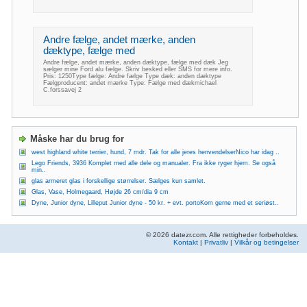
Andre fælge, andet mærke, anden
dæktype, fælge med
Andre fælge, andet mærke, anden dæktype, fælge med dæk Jeg
sælger mine Ford alu fælge. Skriv besked eller SMS for mere info.
Pris: 1250Type fælge: Andre fælge Type dæk: anden dæktype
Fælgproducent: andet mærke Type: Fælge med dækmichael
C.forssavej 2
Måske har du brug for
west highland white terrier, hund, 7 mdr. Tak for alle jeres henvendelserNico har idag ..
Lego Friends, 3936 Komplet med alle dele og manualer. Fra ikke ryger hjem. Se også
min..
glas armeret glas i forskellige størrelser. Sælges kun samlet.
Glas, Vase, Holmegaard, Højde 26 cm/dia 9 cm
Dyne, Junior dyne, Lilleput Junior dyne - 50 kr. + evt. portoKom gerne med et seriøst..
© 2026 datezr.com. Alle rettigheder forbeholdes.
Kontakt
|
Privatliv
|
Vilkår og betingelser