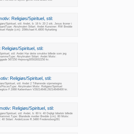
tiv: Religiøs/Spirituel, stil:
øs/Spirituel, stil: Andet, b: 16 h: 20 2 stk. Jesus ikoner i
gaardType: Akrylmaleri Stilart: Andet Kunstner: RW Bredde
irituel Højde (cm): 20Michael K.4800 Nykøbing
Religiøs/Spirituel, stil:
Spirituel, stil: Andet Har dette smukke billede som jeg
 rammeType: Akrylmaleri Stilart: Andet Motiv:
langgade 567250 Hejnsvig30502832250 kr.
tiv: Religiøs/Spirituel, stil:
iøs/Spirituel, stil: Andet 2 Tilhørende stjernetegns
n/PiscesType: Akrylmaleri Motiv: Religiøs/Spirituel
etRegitze F.1668 København V29214648,29214648400 kr.
tiv: Religiøs/Spirituel, stil:
øs/Spirituel, stil: Andet, b: 80 h: 40 Dejligt bibelsk billede
ndrammet.Type: Blandede medier Bredde (cm): 80 Motiv:
): 40 Stilart: AndetLissie R.3480 Fredensborg261