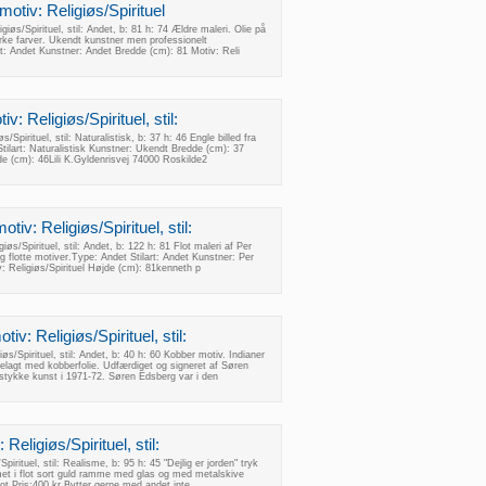
motiv: Religiøs/Spirituel
giøs/Spirituel, stil: Andet, b: 81 h: 74 Ældre maleri. Olie på
ærke farver. Ukendt kunstner men professionelt
art: Andet Kunstner: Andet Bredde (cm): 81 Motiv: Reli
v: Religiøs/Spirituel, stil:
/Spirituel, stil: Naturalistisk, b: 37 h: 46 Engle billed fra
tilart: Naturalistisk Kunstner: Ukendt Bredde (cm): 37
jde (cm): 46Lili K.Gyldenrisvej 74000 Roskilde2
tiv: Religiøs/Spirituel, stil:
iøs/Spirituel, stil: Andet, b: 122 h: 81 Flot maleri af Per
og flotte motiver.Type: Andet Stilart: Andet Kunstner: Per
: Religiøs/Spirituel Højde (cm): 81kenneth p
iv: Religiøs/Spirituel, stil:
øs/Spirituel, stil: Andet, b: 40 h: 60 Kobber motiv. Indianer
elagt med kobberfolie. Udfærdiget og signeret af Søren
 stykke kunst i 1971-72. Søren Edsberg var i den
Religiøs/Spirituel, stil:
irituel, stil: Realisme, b: 95 h: 45 "Dejlig er jorden" tryk
met i flot sort guld ramme med glas og med metalskive
flot Pris:400 kr Bytter gerne med andet inte