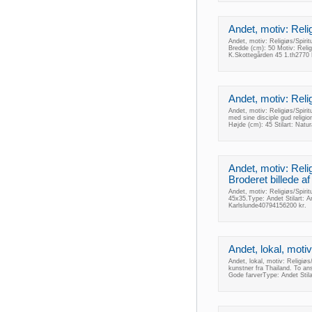
Andet, motiv: Religi
Andet, motiv: Religiøs/Spirit
Bredde (cm): 50 Motiv: Relig
K.Skottegården 45 1.th2770
Andet, motiv: Religi
Andet, motiv: Religiøs/Spiritu
med sine disciple gud religi
Højde (cm): 45 Stilart: Nat
Andet, motiv: Religi
Broderet billede 
Andet, motiv: Religiøs/Spirit
45x35.Type: Andet Stilart: A
Karlslunde40794156200 kr.
Andet, lokal, motiv:
Andet, lokal, motiv: Religiøs/S
kunstner fra Thailand. To an
Gode farverType: Andet Stila