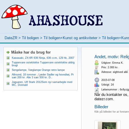
DateZR
>
Til boligen
>
Til boligen+Kunst og antikviteter
>
Til boligen+Kuns
Måske har du brug for
Andet, motiv: Religi
Kawasaki, ZX-6R 636 Ninja, 636 ccm, 129 hk, 2007
Tuppervare osteklokke Tuppervare osteklokke aldrig
Udgiver: Emma K.
brugt
Pris: 2.000 kr.
Sengelampe, Væglampe Orange retro lampe
Adresse: eightved allé
Allround, 16 tommer , Læder Sadler og hovedtøj. Pr
sæt 200 kr. Alle 3 sæt 500 kr. D..
2015-07-08
Jaguaren, Ulf Stark 2012Som nyi samarbejde med
Udsigt: 24
MC. Donnald
Løbenummer：6x8yzjg
Når du kontakter os,
datezr.com.
Billeder
Klik på billedet for at forstør