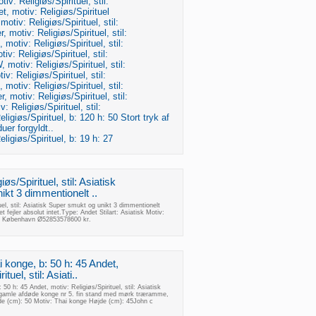
tiv: Religiøs/Spirituel, stil:
t, motiv: Religiøs/Spirituel
otiv: Religiøs/Spirituel, stil:
, motiv: Religiøs/Spirituel, stil:
motiv: Religiøs/Spirituel, stil:
v: Religiøs/Spirituel, stil:
 motiv: Religiøs/Spirituel, stil:
iv: Religiøs/Spirituel, stil:
, motiv: Religiøs/Spirituel, stil:
 motiv: Religiøs/Spirituel, stil:
v: Religiøs/Spirituel, stil:
ligiøs/Spirituel, b: 120 h: 50 Stort tryk af
er forgyldt..
ligiøs/Spirituel, b: 19 h: 27
øs/Spirituel, stil: Asiatisk
kt 3 dimmentionelt ..
uel, stil: Asiatisk Super smukt og unikt 3 dimmentionelt
et fejler absolut intet.Type: Andet Stilart: Asiatisk Motiv:
100 København Ø52853578600 kr.
i konge, b: 50 h: 45 Andet,
tuel, stil: Asiati..
 50 h: 45 Andet, motiv: Religiøs/Spirituel, stil: Asiatisk
en gamle afdøde konge nr 5. fin stand med mørk træramme,
de (cm): 50 Motiv: Thai konge Højde (cm): 45John c