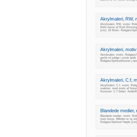
Akrylmaleri, RW, mo
Akrylmaleri, RW, motiv: Religi
flotte farver af Ruth Wester
(cm): 16 Motiv: Religiøs/Sp
Akrylmaleri, motiv: 
Akrylmaleri, motiv: Religiøs/
gerne vil sælge i smuk antik
Religiøs/SpirituelDennis j.
Akrylmaleri, C.f, mo
Akrylmaleri, C.f, motiv: Relig
malerier, med motiv af fiske
Kunstner: C.f Stilart: And
Blandede medier, mo
Blandede medier, motiv: Religi
med Jesus. Billedet er ny i
Religiøs/Spirituel Højde (cm