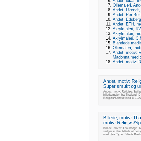
Andet, lokal, mo
Oliemaleri, Ande
Andet, Ukendt, m
Andet, Per Beier
Andet, Edsberg, 
Andet, ETH, moti
Akrylmaleri, RW,
Akrylmaleri, mot
Akrylmaleri, C.f
Blandede medier,
Oliemaleri, moti
Andet, motiv: Re
Madonna med du
Andet, motiv: Re
Andet, motiv: Religi
Super smukt og uni
Andet, motiv: Religiøs/Spirit
billede/maleri fra Thailand. D
Religiøs/SpirituelIsad B.2
Billede, motiv: Tha
motiv: Religiøs/Spiri
Billede, motiv: Thai konge, b:
sælger et thai billede af d
med glas.Type: Billede Bred