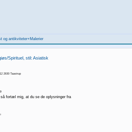
t og antikviteter+Malerier
øs/Spirituel, stil: Asiatisk
 12 2630 Taastrup
9
 så fortæl mig, at du se de oplysninger fra
re