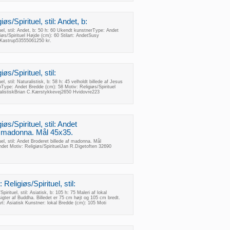
øs/Spirituel, stil: Andet, b:
uel, stil: Andet, b: 50 h: 60 Ukendt kunstnerType: Andet
iøs/Spirituel Højde (cm): 60 Stilart: AndetSusy
 Kastrup53555061250 kr.
øs/Spirituel, stil:
el, stil: Naturalistisk, b: 58 h: 45 velholdt billede af Jesus
onType: Andet Bredde (cm): 58 Motiv: Religiøs/Spirituel
uralistiskBrian C.Kærstykkevej2650 Hvidovre223
øs/Spirituel, stil: Andet
af madonna. Mål 45x35.
uel, stil: Andet Broderet billede af madonna. Mål
ndet Motiv: Religiøs/SpirituelJan R.Digetoften 32690
 Religiøs/Spirituel, stil:
pirituel, stil: Asiatisk, b: 105 h: 75 Maleri af lokal
sigter af Buddha. Billedet er 75 cm højt og 105 cm bredt.
rt: Asiatisk Kunstner: lokal Bredde (cm): 105 Moti