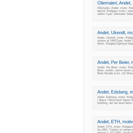
Oliemaleri, Andet, 
Oliemaleri, Andet, motiv: Reli
lærred. Religiøst motiv i st
udført.Type: Oliemaleri Stil
Andet, Ukendt, moti
Andet, Ukendt, motiv: Religiøs
starten af 1900Type: Andet S
Motiv: Religiøs/Spirituel Hø
Andet, Per Beier, mo
Andet, Per Beier, motiv: Relig
Beier, rustikt, varme farver 
Beier Bredde (cm): 122 Motiv
Andet, Edsberg, mot
Andet, Edsberg, motiv: Religi
/ Maya / Mexicansk figurer b
Edsberg, der har lavet dette
Andet, ETH, motiv: 
Andet, ETH, motiv: Religiøs/Sp
fra 1902. Trykket er indram
dateret d. 4/7-1940. Utrolig 