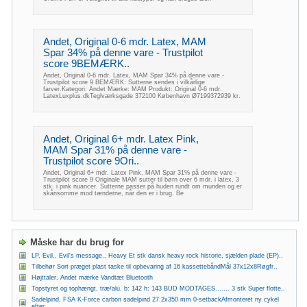
Andet, Original 0-6 mdr. Latex, MAM
Spar 34% på denne vare - Trustpilot
score 9BEMÆRK..
Andet, Original 0-6 mdr. Latex, MAM Spar 34% på denne vare -
Trustpilot score 9 BEMÆRK: Sutterne sendes i vilkårlige
farver.Kategori: Andet Mærke: MAM Produkt: Original 0-6 mdr.
LatexLuxplus.dkTeglværksgade 372100 København Ø7199372939 kr.
Andet, Original 6+ mdr. Latex Pink,
MAM Spar 31% på denne vare -
Trustpilot score 9Ori..
Andet, Original 6+ mdr. Latex Pink, MAM Spar 31% på denne vare -
Trustpilot score 9 Originale MAM sutter til børn over 6 mdr. i latex. 3
stk. i pink nuancer. Sutterne passer på huden rundt om munden og er
skånsomme mod tænderne, når den er i brug. Be
Måske har du brug for
LP, Evil., Evil's message., Heavy Et stk dansk heavy rock historie, sjælden plade (EP)..
Tilbehør Sort præget plast taske til opbevaring af 16 kassettebåndMål 37x12x8Røgfr..
Højttaler, Andet mærke Vandtæt Bluetooth
Topstyret og tophængt, træ/alu, b: 142 h: 143 BUD MODTAGES....... 3 stk Super flotte..
Sadelpind, FSA K-Force carbon sadelpind 27.2x350 mm 0-setbackAfmonteret ny cykel
efter ..