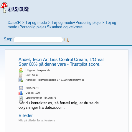
DateZR
>
Tøj og mode
>
Tøj og mode+Personlig pleje
>
Tøj og
mode+Personlig pleje+Skønhed og velvære
Søg:
Andet, Tecni Art Liss Control Cream, L'Oreal
Spar 68% på denne vare - Trustpilot score..
Udgiver: Luxplus.dk
Pris: 59 kr.
Adresse: Teglværksgade 37 2100 København Ø
2015-24-11
Udsigt: 100
Løbenummer：541nmj75
Når du kontakter os, så fortæl mig, at du se de
oplysninger fra datezr.com.
Billeder
Klik på billedet for at forstørre