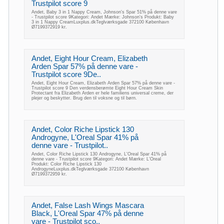
Trustpilot score 9
Andet, Baby 3 in 1 Nappy Cream, Johnson's Spar 51% på denne vare
- Trustpilot score 9Kategori: Andet Mærke: Johnson's Produkt: Baby
3 in 1 Nappy CreamLuxplus.dkTeglværksgade 372100 København
Ø7199372919 kr.
Andet, Eight Hour Cream, Elizabeth
Arden Spar 57% på denne vare -
Trustpilot score 9De..
Andet, Eight Hour Cream, Elizabeth Arden Spar 57% på denne vare -
Trustpilot score 9 Den verdensberømte Eight Hour Cream Skin
Protectant fra Elizabeth Arden er hele familiens universal creme, der
plejer og beskytter. Brug den til voksne og til børn.
Andet, Color Riche Lipstick 130
Androgyne, L'Oreal Spar 41% på
denne vare - Trustpilot..
Andet, Color Riche Lipstick 130 Androgyne, L'Oreal Spar 41% på
denne vare - Trustpilot score 9Kategori: Andet Mærke: L'Oreal
Produkt: Color Riche Lipstick 130
AndrogyneLuxplus.dkTeglværksgade 372100 København
Ø7199372959 kr.
Andet, False Lash Wings Mascara
Black, L'Oreal Spar 47% på denne
vare - Trustpilot sco..