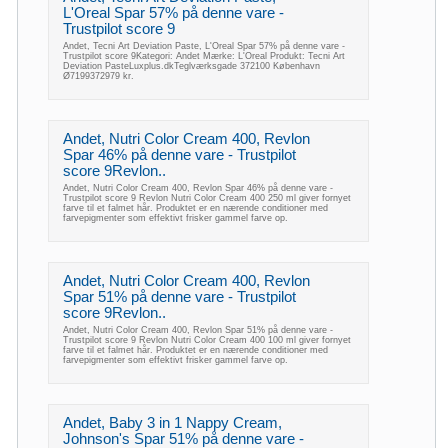
L'Oreal Spar 57% på denne vare -
Trustpilot score 9
Andet, Tecni Art Deviation Paste, L'Oreal Spar 57% på denne vare -
Trustpilot score 9Kategori: Andet Mærke: L'Oreal Produkt: Tecni Art
Deviation PasteLuxplus.dkTeglværksgade 372100 København
Ø7199372979 kr.
Andet, Nutri Color Cream 400, Revlon
Spar 46% på denne vare - Trustpilot
score 9Revlon..
Andet, Nutri Color Cream 400, Revlon Spar 46% på denne vare -
Trustpilot score 9 Revlon Nutri Color Cream 400 250 ml giver fornyet
farve til et falmet hår. Produktet er en nærende conditioner med
farvepigmenter som effektivt frisker gammel farve op.
Andet, Nutri Color Cream 400, Revlon
Spar 51% på denne vare - Trustpilot
score 9Revlon..
Andet, Nutri Color Cream 400, Revlon Spar 51% på denne vare -
Trustpilot score 9 Revlon Nutri Color Cream 400 100 ml giver fornyet
farve til et falmet hår. Produktet er en nærende conditioner med
farvepigmenter som effektivt frisker gammel farve op.
Andet, Baby 3 in 1 Nappy Cream,
Johnson's Spar 51% på denne vare -