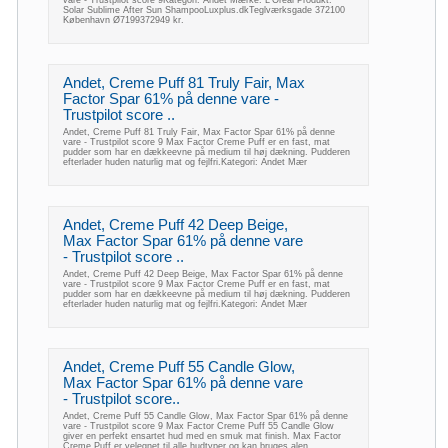
vare - Trustpilot score 9Kategori: Andet Mærke: L'Oreal Produkt:
Solar Sublime After Sun ShampooLuxplus.dkTeglværksgade 372100
København Ø7199372949 kr.
Andet, Creme Puff 81 Truly Fair, Max
Factor Spar 61% på denne vare -
Trustpilot score ..
Andet, Creme Puff 81 Truly Fair, Max Factor Spar 61% på denne
vare - Trustpilot score 9 Max Factor Creme Puff er en fast, mat
pudder som har en dækkeevne på medium til høj dækning. Pudderen
efterlader huden naturlig mat og fejlfri.Kategori: Andet Mær
Andet, Creme Puff 42 Deep Beige,
Max Factor Spar 61% på denne vare
- Trustpilot score ..
Andet, Creme Puff 42 Deep Beige, Max Factor Spar 61% på denne
vare - Trustpilot score 9 Max Factor Creme Puff er en fast, mat
pudder som har en dækkeevne på medium til høj dækning. Pudderen
efterlader huden naturlig mat og fejlfri.Kategori: Andet Mær
Andet, Creme Puff 55 Candle Glow,
Max Factor Spar 61% på denne vare
- Trustpilot score..
Andet, Creme Puff 55 Candle Glow, Max Factor Spar 61% på denne
vare - Trustpilot score 9 Max Factor Creme Puff 55 Candle Glow
giver en perfekt ensartet hud med en smuk mat finish. Max Factor
Creme Puff er velegnet til alle hudtyper og kan bruges alen