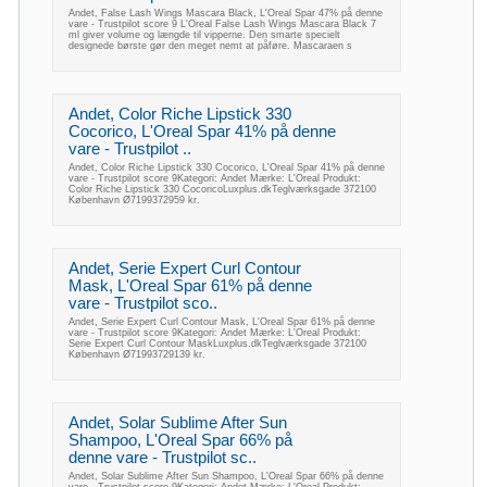
Andet, False Lash Wings Mascara Black, L'Oreal Spar 47% på denne
vare - Trustpilot score 9 L'Oreal False Lash Wings Mascara Black 7
ml giver volume og længde til vipperne. Den smarte specielt
designede børste gør den meget nemt at påføre. Mascaraen s
Andet, Color Riche Lipstick 330
Cocorico, L'Oreal Spar 41% på denne
vare - Trustpilot ..
Andet, Color Riche Lipstick 330 Cocorico, L'Oreal Spar 41% på denne
vare - Trustpilot score 9Kategori: Andet Mærke: L'Oreal Produkt:
Color Riche Lipstick 330 CocoricoLuxplus.dkTeglværksgade 372100
København Ø7199372959 kr.
Andet, Serie Expert Curl Contour
Mask, L'Oreal Spar 61% på denne
vare - Trustpilot sco..
Andet, Serie Expert Curl Contour Mask, L'Oreal Spar 61% på denne
vare - Trustpilot score 9Kategori: Andet Mærke: L'Oreal Produkt:
Serie Expert Curl Contour MaskLuxplus.dkTeglværksgade 372100
København Ø71993729139 kr.
Andet, Solar Sublime After Sun
Shampoo, L'Oreal Spar 66% på
denne vare - Trustpilot sc..
Andet, Solar Sublime After Sun Shampoo, L'Oreal Spar 66% på denne