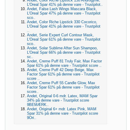
Andet, Color Riche Lipstick 130 Androgyne,
L'Oreal Spar 41% på denne vare - Trustpilot..
Andet, False Lash Wings Mascara Black,
L'Oreal Spar 47% på denne vare - Trustpilot
sco..
Andet, Color Riche Lipstick 330 Cocorico,
L'Oreal Spar 41% på denne vare - Trustpilot
..
Andet, Serie Expert Curl Contour Mask,
L'Oreal Spar 61% på denne vare - Trustpilot
sco..
Andet, Solar Sublime After Sun Shampoo,
L'Oreal Spar 66% på denne vare - Trustpilot
sc..
Andet, Creme Puff 81 Truly Fair, Max Factor
Spar 61% på denne vare - Trustpilot score ..
Andet, Creme Puff 42 Deep Beige, Max
Factor Spar 61% på denne vare - Trustpilot
score ..
Andet, Creme Puff 55 Candle Glow, Max
Factor Spar 61% på denne vare - Trustpilot
score..
Andet, Original 0-6 mdr. Latex, MAM Spar
34% på denne vare - Trustpilot score
9BEMÆRK..
Andet, Original 6+ mdr. Latex Pink, MAM
Spar 31% på denne vare - Trustpilot score
9Ori..