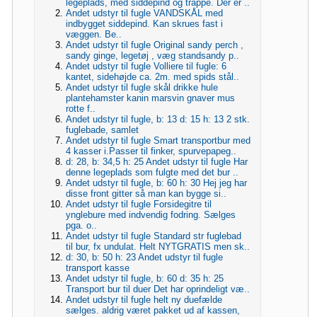
legeplads, med siddepind og trappe. Der er ..
Andet udstyr til fugle VANDSKÅL med
indbygget siddepind. Kan skrues fast i
væggen. Be..
Andet udstyr til fugle Original sandy perch ,
sandy ginge, legetøj , væg standsandy p..
Andet udstyr til fugle Volliere til fugle: 6
kantet, sidehøjde ca. 2m. med spids stål..
Andet udstyr til fugle skål drikke hule
plantehamster kanin marsvin gnaver mus
rotte f..
Andet udstyr til fugle, b: 13 d: 15 h: 13 2 stk.
fuglebade, samlet
Andet udstyr til fugle Smart transportbur med
4 kasser i.Passer til finker, spurvepapeg..
d: 28, b: 34,5 h: 25 Andet udstyr til fugle Har
denne legeplads som fulgte med det bur ..
Andet udstyr til fugle, b: 60 h: 30 Hej jeg har
disse front gitter så man kan bygge si..
Andet udstyr til fugle Forsidegitre til
ynglebure med indvendig fodring. Sælges
pga. o..
Andet udstyr til fugle Standard str fuglebad
til bur, fx undulat. Helt NYTGRATIS men sk..
d: 30, b: 50 h: 23 Andet udstyr til fugle
transport kasse
Andet udstyr til fugle, b: 60 d: 35 h: 25
Transport bur til duer Det har oprindeligt væ..
Andet udstyr til fugle helt ny duefælde
sælges. aldrig været pakket ud af kassen,