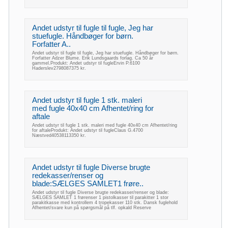
Andet udstyr til fugle til fugle, Jeg har
stuefugle. Håndbøger for børn.
Forfatter A..
Andet udstyr til fugle til fugle, Jeg har stuefugle. Håndbøger for børn.
Forfatter Adzer Blume. Erik Lundsgaards forlag. Ca 50 år
gammel.Produkt: Andet udstyr til fugleErvin P.6100
Haderslev2798087375 kr.
Andet udstyr til fugle 1 stk. maleri
med fugle 40x40 cm Afhentet/ring for
aftale
Andet udstyr til fugle 1 stk. maleri med fugle 40x40 cm Afhentet/ring
for aftaleProdukt: Andet udstyr til fugleClaus G.4700
Næstved40538113350 kr.
Andet udstyr til fugle Diverse brugte
redekasser/renser og
blade:SÆLGES SAMLET1 frøre..
Andet udstyr til fugle Diverse brugte redekasser/renser og blade:
SÆLGES SAMLET 1 frørenser 1 pistolkasser til parakitter 1 stor
parakitkasse med kontrollem 4 tropekasser 110 stk. Dansk fuglehold
Afhentet/svare kun på spørgsmål på tlf. opkald Reserve