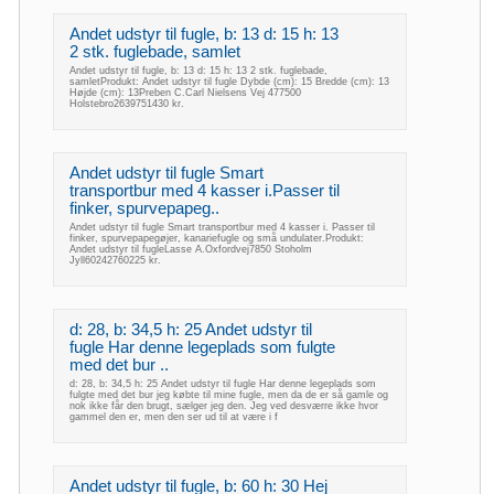
Andet udstyr til fugle, b: 13 d: 15 h: 13
2 stk. fuglebade, samlet
Andet udstyr til fugle, b: 13 d: 15 h: 13 2 stk. fuglebade,
samletProdukt: Andet udstyr til fugle Dybde (cm): 15 Bredde (cm): 13
Højde (cm): 13Preben C.Carl Nielsens Vej 477500
Holstebro2639751430 kr.
Andet udstyr til fugle Smart
transportbur med 4 kasser i.Passer til
finker, spurvepapeg..
Andet udstyr til fugle Smart transportbur med 4 kasser i. Passer til
finker, spurvepapegøjer, kanariefugle og små undulater.Produkt:
Andet udstyr til fugleLasse A.Oxfordvej7850 Stoholm
Jyll60242760225 kr.
d: 28, b: 34,5 h: 25 Andet udstyr til
fugle Har denne legeplads som fulgte
med det bur ..
d: 28, b: 34,5 h: 25 Andet udstyr til fugle Har denne legeplads som
fulgte med det bur jeg købte til mine fugle, men da de er så gamle og
nok ikke får den brugt, sælger jeg den. Jeg ved desværre ikke hvor
gammel den er, men den ser ud til at være i f
Andet udstyr til fugle, b: 60 h: 30 Hej