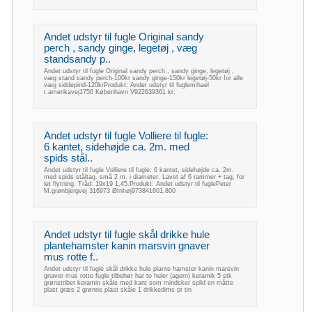
Andet udstyr til fugle Original sandy
perch , sandy ginge, legetøj , væg
standsandy p..
Andet udstyr til fugle Original sandy perch , sandy ginge, legetøj ,
væg stand sandy perch-100kr sandy ginge-150kr legetøj-50kr for alle
væg siddepind-120krProdukt: Andet udstyr til fuglemihael
r.amerikavej1756 København V922639361 kr.
Andet udstyr til fugle Volliere til fugle:
6 kantet, sidehøjde ca. 2m. med
spids stål..
Andet udstyr til fugle Volliere til fugle: 6 kantet, sidehøjde ca. 2m.
med spids ståltag. små 2 m. i diameter. Lavet af 6 rammer + tag, for
let flytning. Tråd: 19x19 1,45.Produkt: Andet udstyr til fuglePeter
M.grønbjergvej 316973 Ørnhøj973841601.800
Andet udstyr til fugle skål drikke hule
plantehamster kanin marsvin gnaver
mus rotte f..
Andet udstyr til fugle skål drikke hule plante hamster kanin marsvin
gnaver mus rotte fugle tilbehør har to huler (agern) keramik 5 stk
grønstribet keramin skåle med kant som mindsker spild en måtte
plast græs 2 grønne plast skåle 1 drikkedims pr tin