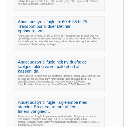
udstyr til fugle Dybde (cm): 30 Bredde (cm): 50 Højde (cm): 23brian
m.9670 Løgstør4111552650 kr.
Andet udstyr til fugle, b: 60 d: 35 h: 25
Transport bur til duer Det har
oprindeligt væ..
Andet udstyr til fugle, b: 60 d: 35 h: 25 Transport bur til duer Det har
oprindeligt været malet gult, men jeg har malet over med hvidt. Der er
lidt skade på det, idet det ene hængsel er blevet stift og ikke sidder
påProdukt: Andet udstyr til fugle D
Andet udstyr til fugle helt ny duefælde
sælges. aldrig været pakket ud af
kassen, da..
Andet udstyr til fugle helt ny duefælde sælges. aldrig været pakket ud
af kassen, da det ikke blev nødvendigt. den kostede 1575. se
specifikationer på skadedyr.dk hvor den koster 1200 plus
fragt.Produkt: Andet udstyr til fugleDennis T.7400 Herning268
Andet udstyr til fugle Fuglelampe med
stander. Brugt ca tre mdr af fem
timers varighed ..
Andet udstyr til fugle Fuglelampe med stander. Brugt ca tre mdr af
fem timers varighed hver dag, så der er mange timer i den
endnu.Produkt: Andet udstyr til fugleLasse&Mirjam A.Åkæret 186971
Spjald25219707500 kr.