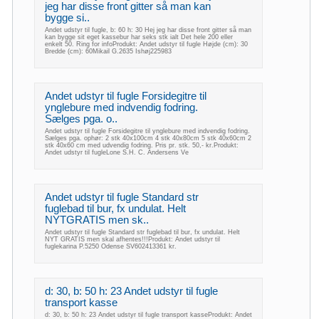
jeg har disse front gitter så man kan
bygge si..
Andet udstyr til fugle, b: 60 h: 30 Hej jeg har disse front gitter så man
kan bygge sit eget kassebur har seks stk ialt Det hele 200 eller
enkelt 50. Ring for infoProdukt: Andet udstyr til fugle Højde (cm): 30
Bredde (cm): 60Mikail G.2635 Ishøj225983
Andet udstyr til fugle Forsidegitre til
ynglebure med indvendig fodring.
Sælges pga. o..
Andet udstyr til fugle Forsidegitre til ynglebure med indvendig fodring.
Sælges pga. ophør: 2 stk 40x100cm 4 stk 40x80cm 5 stk 40x60cm 2
stk 40x60 cm med udvendig fodring. Pris pr. stk. 50,- kr.Produkt:
Andet udstyr til fugleLone S.H. C. Andersens Ve
Andet udstyr til fugle Standard str
fuglebad til bur, fx undulat. Helt
NYTGRATIS men sk..
Andet udstyr til fugle Standard str fuglebad til bur, fx undulat. Helt
NYT GRATIS men skal afhentes!!!Produkt: Andet udstyr til
fuglekarina P.5250 Odense SV602413361 kr.
d: 30, b: 50 h: 23 Andet udstyr til fugle
transport kasse
d: 30, b: 50 h: 23 Andet udstyr til fugle transport kasseProdukt: Andet