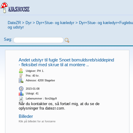
DateZR
>
Dyr
>
Dyr+Stue- og kæledyr
>
Dyr+Stue- og kæledyr+Fuglebu
og udstyr
Søg:
Andet udstyr til fugle Snoet bomuldsreb/siddepind
- fleksibel med skrue til at montere ..
Udgiver: PH 1.
Pris: 40 kr.
Adresse: 4200 Slagelse
2015-01-08
Udsigt: 41
Løbenummer：9zn2dgy9
Når du kontakter os, så fortæl mig, at du se de
oplysninger fra datezr.com.
Billeder
Klik på billedet for at forstørre