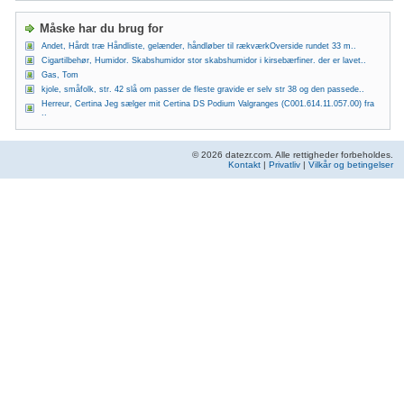
Måske har du brug for
Andet, Hårdt træ Håndliste, gelænder, håndløber til rækværkOverside rundet 33 m..
Cigartilbehør, Humidor. Skabshumidor stor skabshumidor i kirsebærfiner. der er lavet..
Gas, Tom
kjole, småfolk, str. 42 slå om passer de fleste gravide er selv str 38 og den passede..
Herreur, Certina Jeg sælger mit Certina DS Podium Valgranges (C001.614.11.057.00) fra
..
© 2026 datezr.com. Alle rettigheder forbeholdes.
Kontakt
|
Privatliv
|
Vilkår og betingelser