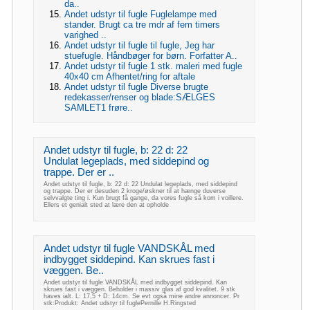
da..
Andet udstyr til fugle Fuglelampe med
stander. Brugt ca tre mdr af fem timers
varighed ..
Andet udstyr til fugle til fugle, Jeg har
stuefugle. Håndbøger for børn. Forfatter A..
Andet udstyr til fugle 1 stk. maleri med fugle
40x40 cm Afhentet/ring for aftale
Andet udstyr til fugle Diverse brugte
redekasser/renser og blade:SÆLGES
SAMLET1 frøre..
Andet udstyr til fugle, b: 22 d: 22
Undulat legeplads, med siddepind og
trappe. Der er ..
Andet udstyr til fugle, b: 22 d: 22 Undulat legeplads, med siddepind
og trappe. Der er desuden 2 kroge/øskner til at hænge duverse
selvvalgte ting i. Kun brugt få gange, da vores fugle så kom i voillere.
Ellers et genialt sted at lære den at opholde
Andet udstyr til fugle VANDSKÅL med
indbygget siddepind. Kan skrues fast i
væggen. Be..
Andet udstyr til fugle VANDSKÅL med indbygget siddepind. Kan
skrues fast i væggen. Beholder i massiv glas af god kvalitet. 9 stk
haves ialt. L: 17,5 + D: 14cm. Se evt også mine andre annoncer. Pr
stk:Produkt: Andet udstyr til fuglePernille H.Ringsted