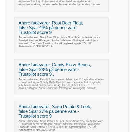
espressoblanding til hjemmemaskinen hvad enten det er en
espressomaskine, du selv maler bønnerne eller køber den formale
Andre fødevarer, Root Beer Float,
false Spar 44% på denne vare -
Trustpilot score 9
Andre fødevarer, Root Beer Float, false Spar 44% på denne vare -
Trustpilot score 9Kategori: Andre fødevarer Økologisk: økologisk
Produkt: Root Beer FloatLuxplus.dkTeglværksgade 372100
København Ø7199372925 kr.
Andre fødevarer, Candy Floss Beans,
false Spar 28% på denne vare -
Trustpilot score 9..
Andre fødevarer, Candy Floss Beans, false Spar 28% på denne vare
- Trustpilot score 9 Jelly Belly Candy Floss Beans er lækre sprøde
jelly beans med candy floss smag. Der er et helt kilo i
posen.Kategori: Andre fødevarer Økologisk: økologisk Produkt:
Andre fødevarer, Soup Potato & Leek,
false Spar 27% på denne vare -
Trustpilot score 9
Andre fødevarer, Soup Potato & Leek, false Spar 27% på denne vare
- Trustpilot score 9Kategori: Andre fødevarer Økologisk: økologisk
Produkt: Soup Potato & LeekLuxplus.dkTeglværksgade 372100
København Ø71993729109 kr.