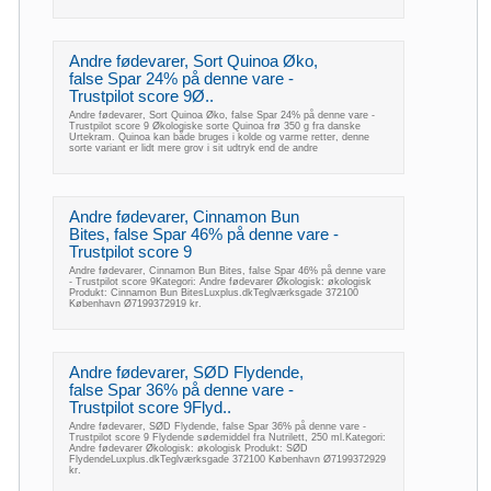
Andre fødevarer, Sort Quinoa Øko,
false Spar 24% på denne vare -
Trustpilot score 9Ø..
Andre fødevarer, Sort Quinoa Øko, false Spar 24% på denne vare -
Trustpilot score 9 Økologiske sorte Quinoa frø 350 g fra danske
Urtekram. Quinoa kan både bruges i kolde og varme retter, denne
sorte variant er lidt mere grov i sit udtryk end de andre
Andre fødevarer, Cinnamon Bun
Bites, false Spar 46% på denne vare -
Trustpilot score 9
Andre fødevarer, Cinnamon Bun Bites, false Spar 46% på denne vare
- Trustpilot score 9Kategori: Andre fødevarer Økologisk: økologisk
Produkt: Cinnamon Bun BitesLuxplus.dkTeglværksgade 372100
København Ø7199372919 kr.
Andre fødevarer, SØD Flydende,
false Spar 36% på denne vare -
Trustpilot score 9Flyd..
Andre fødevarer, SØD Flydende, false Spar 36% på denne vare -
Trustpilot score 9 Flydende sødemiddel fra Nutrilett, 250 ml.Kategori:
Andre fødevarer Økologisk: økologisk Produkt: SØD
FlydendeLuxplus.dkTeglværksgade 372100 København Ø7199372929
kr.