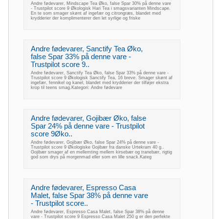
Andre fødevarer, Mindscape Tea Øko, false Spar 30% på denne vare
- Trustpilot score 9 Økologisk Hari Tea i smagsvarianten Mindscape.
En te som smager skønt af ingefær og citrongræs, blandet med
krydderier der komplimenterer den let syrlige og friske
Andre fødevarer, Sanctify Tea Øko,
false Spar 33% på denne vare -
Trustpilot score 9..
Andre fødevarer, Sanctify Tea Øko, false Spar 33% på denne vare -
Trustpilot score 9 Økologisk Sanctify Tea, 16 breve. Smager skønt af
ingefær, fennikel og kanel, blandet med krydderier der tilføjer ekstra
krop til teens smag.Kategori: Andre fødevare
Andre fødevarer, Gojibær Øko, false
Spar 24% på denne vare - Trustpilot
score 9Øko..
Andre fødevarer, Gojibær Øko, false Spar 24% på denne vare -
Trustpilot score 9 Økologiske Gojibær fra danske Urtekram 40 g..
Gojibær smager af en mellemting mellem kirsebær og tranebær, rigtig
god som drys på morgenmad eller som en lille snack.Kateg
Andre fødevarer, Espresso Casa
Malet, false Spar 38% på denne vare
- Trustpilot score..
Andre fødevarer, Espresso Casa Malet, false Spar 38% på denne
vare - Trustpilot score 9 Espresso Casa Malet 250 g er den perfekte