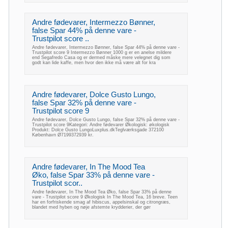
Andre fødevarer, Intermezzo Bønner,
false Spar 44% på denne vare -
Trustpilot score ..
Andre fødevarer, Intermezzo Bønner, false Spar 44% på denne vare -
Trustpilot score 9 Intermezzo Bønner 1000 g er en anelse mildere
end Segafredo Casa og er dermed måske mere velegnet dig som
godt kan lide kaffe, men hvor den ikke må være alt for kra
Andre fødevarer, Dolce Gusto Lungo,
false Spar 32% på denne vare -
Trustpilot score 9
Andre fødevarer, Dolce Gusto Lungo, false Spar 32% på denne vare -
Trustpilot score 9Kategori: Andre fødevarer Økologisk: økologisk
Produkt: Dolce Gusto LungoLuxplus.dkTeglværksgade 372100
København Ø7199372939 kr.
Andre fødevarer, In The Mood Tea
Øko, false Spar 33% på denne vare -
Trustpilot scor..
Andre fødevarer, In The Mood Tea Øko, false Spar 33% på denne
vare - Trustpilot score 9 Økologisk In The Mood Tea, 16 breve. Teen
har en forfriskende smag af hibiscus, appelsinskal og citrongræs,
blandet med hyben og nøje afstemte krydderier, der gør