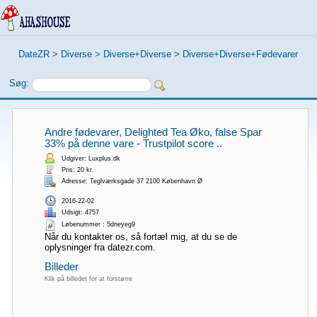
DateZR
>
Diverse
>
Diverse+Diverse
>
Diverse+Diverse+Fødevarer
Søg:
Andre fødevarer, Delighted Tea Øko, false Spar
33% på denne vare - Trustpilot score ..
Udgiver: Luxplus.dk
Pris: 20 kr.
Adresse: Teglværksgade 37 2100 København Ø
2016-22-02
Udsigt: 4757
Løbenummer：5dneyeg9
Når du kontakter os, så fortæl mig, at du se de
oplysninger fra datezr.com.
Billeder
Klik på billedet for at forstørre