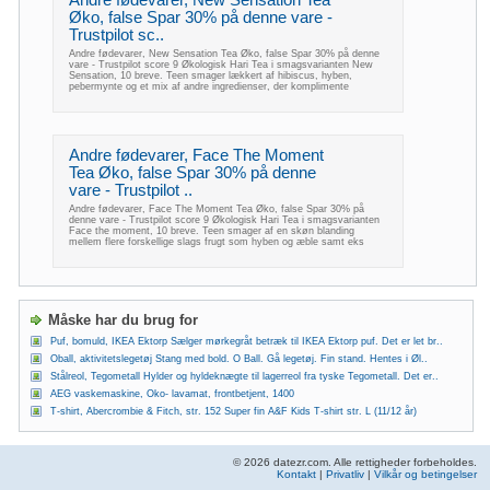
Andre fødevarer, New Sensation Tea
Øko, false Spar 30% på denne vare -
Trustpilot sc..
Andre fødevarer, New Sensation Tea Øko, false Spar 30% på denne
vare - Trustpilot score 9 Økologisk Hari Tea i smagsvarianten New
Sensation, 10 breve. Teen smager lækkert af hibiscus, hyben,
pebermynte og et mix af andre ingredienser, der komplimente
Andre fødevarer, Face The Moment
Tea Øko, false Spar 30% på denne
vare - Trustpilot ..
Andre fødevarer, Face The Moment Tea Øko, false Spar 30% på
denne vare - Trustpilot score 9 Økologisk Hari Tea i smagsvarianten
Face the moment, 10 breve. Teen smager af en skøn blanding
mellem flere forskellige slags frugt som hyben og æble samt eks
Måske har du brug for
Puf, bomuld, IKEA Ektorp Sælger mørkegråt betræk til IKEA Ektorp puf. Det er let br..
Oball, aktivitetslegetøj Stang med bold. O Ball. Gå legetøj. Fin stand. Hentes i Øl..
Stålreol, Tegometall Hylder og hyldeknægte til lagerreol fra tyske Tegometall. Det er..
AEG vaskemaskine, Oko- lavamat, frontbetjent, 1400
T-shirt, Abercrombie & Fitch, str. 152 Super fin A&F Kids T-shirt str. L (11/12 år)
© 2026 datezr.com. Alle rettigheder forbeholdes.
Kontakt
|
Privatliv
|
Vilkår og betingelser