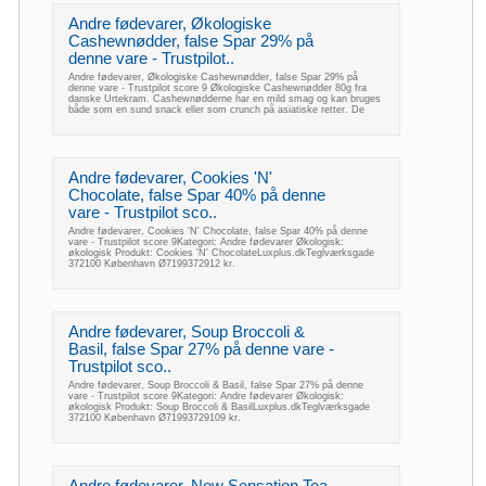
Andre fødevarer, Økologiske
Cashewnødder, false Spar 29% på
denne vare - Trustpilot..
Andre fødevarer, Økologiske Cashewnødder, false Spar 29% på
denne vare - Trustpilot score 9 Økologiske Cashewnødder 80g fra
danske Urtekram. Cashewnødderne har en mild smag og kan bruges
både som en sund snack eller som crunch på asiatiske retter. De
Andre fødevarer, Cookies 'N'
Chocolate, false Spar 40% på denne
vare - Trustpilot sco..
Andre fødevarer, Cookies 'N' Chocolate, false Spar 40% på denne
vare - Trustpilot score 9Kategori: Andre fødevarer Økologisk:
økologisk Produkt: Cookies 'N' ChocolateLuxplus.dkTeglværksgade
372100 København Ø7199372912 kr.
Andre fødevarer, Soup Broccoli &
Basil, false Spar 27% på denne vare -
Trustpilot sco..
Andre fødevarer, Soup Broccoli & Basil, false Spar 27% på denne
vare - Trustpilot score 9Kategori: Andre fødevarer Økologisk:
økologisk Produkt: Soup Broccoli & BasilLuxplus.dkTeglværksgade
372100 København Ø71993729109 kr.