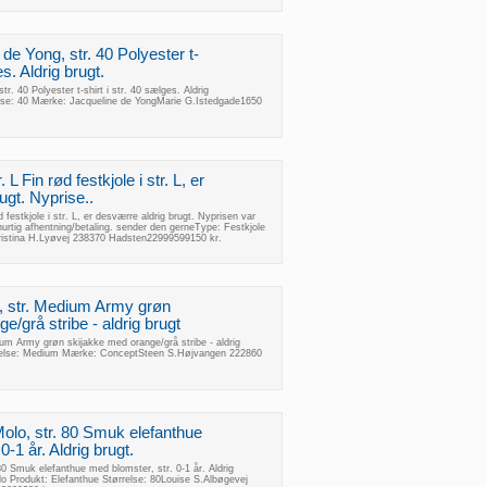
 de Yong, str. 40 Polyester t-
es. Aldrig brugt.
tr. 40 Polyester t-shirt i str. 40 sælges. Aldrig
relse: 40 Mærke: Jacqueline de YongMarie G.Istedgade1650
 L Fin rød festkjole i str. L, er
ugt. Nyprise..
d festkjole i str. L, er desværre aldrig brugt. Nyprisen var
urtig afhentning/betaling. sender den gerneType: Festkjole
ristina H.Lyøvej 238370 Hadsten22999599150 kr.
, str. Medium Army grøn
e/grå stribe - aldrig brugt
um Army grøn skijakke med orange/grå stribe - aldrig
rrelse: Medium Mærke: ConceptSteen S.Højvangen 222860
olo, str. 80 Smuk elefanthue
0-1 år. Aldrig brugt.
80 Smuk elefanthue med blomster, str. 0-1 år. Aldrig
 Produkt: Elefanthue Størrelse: 80Louise S.Albøgevej