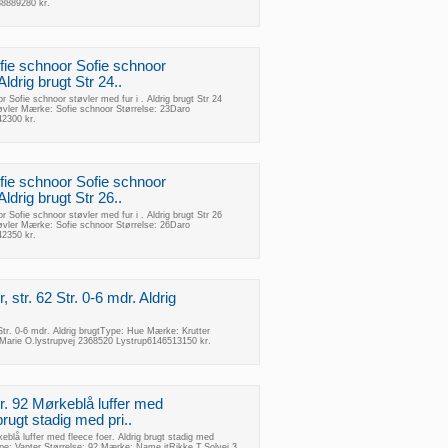
8889280 kr.
Sofie schnoor Sofie schnoor
Aldrig brugt Str 24..
or Sofie schnoor støvler med fur i . Aldrig brugt Str 24
øvler Mærke: Sofie schnoor Størrelse: 23Daro
42300 kr.
Sofie schnoor Sofie schnoor
Aldrig brugt Str 26..
or Sofie schnoor støvler med fur i . Aldrig brugt Str 26
øvler Mærke: Sofie schnoor Størrelse: 26Daro
42350 kr.
, str. 62 Str. 0-6 mdr. Aldrig
 Str. 0-6 mdr. Aldrig brugtType: Hue Mærke: Krutter
2Marie O.lystrupvej 2368520 Lystrup6146513150 kr.
tr. 92 Mørkeblå luffer med
brugt stadig med pri..
eblå luffer med fleece foer. Aldrig brugt stadig med
e: Vanter Størrelse: 92 Mærke: Name itRikke T.Solvej 3