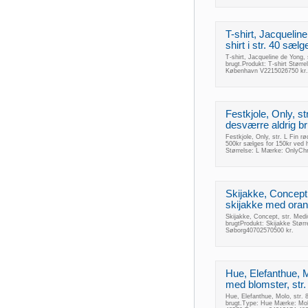
T-shirt, Jacqueline
shirt i str. 40 sælg
T-shirt, Jacqueline de Yong, s
brugt.Produkt: T-shirt Stør
København V2215026750 kr.
Festkjole, Only, str.
desværre aldrig br
Festkjole, Only, str. L Fin rø
500kr sælges for 150kr ved h
Størrelse: L Mærke: OnlyCh
Skijakke, Concept
skijakke med orang
Skijakke, Concept, str. Medi
brugtProdukt: Skijakke Stø
Søborg40702570500 kr.
Hue, Elefanthue, M
med blomster, str. 
Hue, Elefanthue, Molo, str. 
brugt.Type: Hue Mærke: Molo