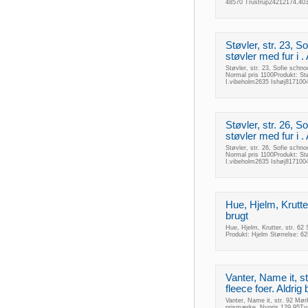
48570 Trustrup24212174,403
Støvler, str. 23, 
støvler med fur i . 
Støvler, str. 23, Sofie schno
Normal pris 1100Produkt: St
I.vibeholm2635 Ishøj817100
Støvler, str. 26, 
støvler med fur i . 
Støvler, str. 26, Sofie schno
Normal pris 1100Produkt: St
I.vibeholm2635 Ishøj817100
Hue, Hjelm, Krutter
brugt
Hue, Hjelm, Krutter, str. 62
Produkt: Hjelm Størrelse: 6
Vanter, Name it, s
fleece foer. Aldrig 
Vanter, Name it, str. 92 Mørk
prismærke. Nypris 129,95Typ