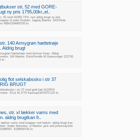
gtbukser str, 52 med GORE-
gt ny pris 1795,00kr.,el..
tr, 52 med GORE-TEX- nye aldrig brugt ny pris
 knapper til seler.Produkt: Jagttøj Mærke: SASTAole
ers NØ41504660750 kr.
 str. 140 Armygrøn hættetrøje
 Aldrig brugt
Armygrøn hættetrøje med lommer foran. Aldrig
ørrelse: 140 Mærke: EntryPernille M.Grønsvinget 222730
 kr.
trolig flot selskabssko i str 37
LDRIG BRUGT
ot selskabssko i str 37 med guld hæl ALDRIG
rrelse: 37Lis M.2770 Kastrup23478757125 kr.
nes, str. xl lækker vams med
 aldrig brugtkan fr..
xl lækker vams med knapper ved halsen. aldrig brugt kan
ukt: Andet Størrelse: xl Mærke: jack and jonesmaj-britt
61996597, 6199659740 kr.