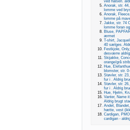
ved halsen. aldr
Anorak, str. 4
lomme ved bryst.
Anorak, Fleece,
lomme på mave
Jakke, str. 74
lomme foran og 
Bluse, PAPFAR, 
ærmet
T-shirt, Jacquel
40 sælges. Aldr
Festkjole, Only, 
desværre aldrig
Skijakke, Conc
orange/grå strib
Hue, Elefanthu
blomster, str. 0-
Støvler, str. 2
fur i . Aldrig br
Støvler, str. 2
fur i . Aldrig br
Hue, Hjelm, Krut
Vanter, Name it
Aldrig brugt sta
Andet, Blandet, 
hætte, vest (ikk
Cardigan, PMOP
cardigan - aldri