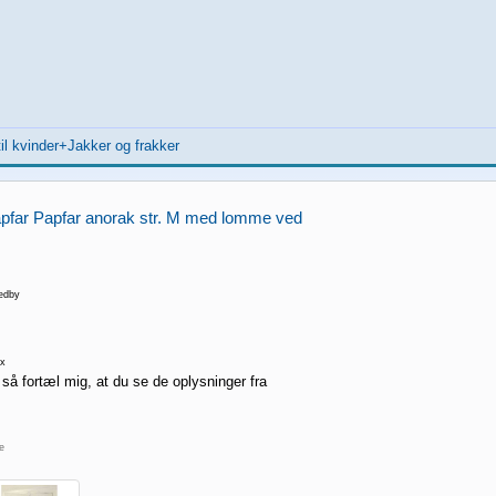
il kvinder+Jakker og frakker
Papfar Papfar anorak str. M med lomme ved
edby
x
 så fortæl mig, at du se de oplysninger fra
re