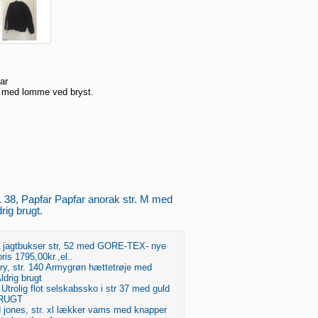
ar
M med lomme ved bryst.
r. 38, Papfar Papfar anorak str. M med
rig brugt.
 jagtbukser str, 52 med GORE-TEX- nye
pris 1795,00kr.,el..
ry, str. 140 Armygrøn hættetrøje med
ldrig brugt
37 Utrolig flot selskabssko i str 37 med guld
BRUGT
d jones, str. xl lækker vams med knapper