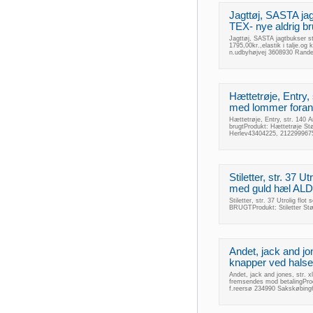
Jagttøj, SASTA ja
TEX- nye aldrig bru
Jagttøj, SASTA jagtbukser s
1795,00kr.,elastik i talje.og
n.udbyhøjvej 3608930 Rand
Hættetrøje, Entry,
med lommer foran.
Hættetrøje, Entry, str. 140 
brugtProdukt: Hættetrøje St
Herlev43404225, 2122999675
Stiletter, str. 37 U
med guld hæl A
Stiletter, str. 37 Utrolig fl
BRUGTProdukt: Stiletter Stø
Andet, jack and jo
knapper ved halsen.
Andet, jack and jones, str. 
fremsendes mod betalingProd
f.reersø 234990 Sakskøbing