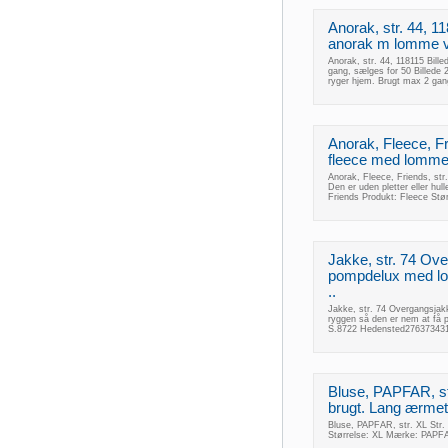
Anorak, str. 44, 
anorak m lomme ved
Anorak, str. 44, 118115 Bill
gang, sælges for 50 Billede 
ryger hjem. Brugt max 2 gang
Anorak, Fleece, Fr
fleece med lomme
Anorak, Fleece, Friends, st
Den er uden pletter eller hu
Friends Produkt: Fleece Stø
Jakke, str. 74 Ov
pompdelux med lom
..
Jakke, str. 74 Overgangsjak
ryggen så den er nem at få p
S.8722 Hedensted276373431
Bluse, PAPFAR, str.
brugt. Lang ærmet
Bluse, PAPFAR, str. XL Str. 
Størrelse: XL Mærke: PAPF