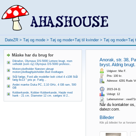
DateZR
>
Tøj og mode
>
Tøj og mode+Tøj til kvinder
>
Tøj og mode+Tøj t
Måske har du brug for
Anorak, str. 38, 
Diktafon, Olympus DS-5000 Lettere brugt, men
bryst. Aldrig brugt.
velholdt (som ny) Olympus DS-5000 professi..
Motorcykelholder Næsten ubrugt
Udgiver: Mie F.
motorcykelbaghjulsholder.Bud modtages
Pris: 100 kr.
Stål fælge, Ford alle modeller bolt cirkel 4 x108 Stål
fælg 6x13 " pris pr. Fælg ..
Adresse: 4291 Ruds V
Andet mærke Duka PC, 2,10 GHz, 4 GB ram, 500
GB
2015-24-11
Kobberkande, Kobber Kobberkande, Højde med
Udsigt: 12
hank - 21 cm. Diameter 12 cm. sælges til 2..
Løbenummer：xwel71r
Når du kontakter os,
datezr.com.
Billeder
Klik på billedet for at forstør