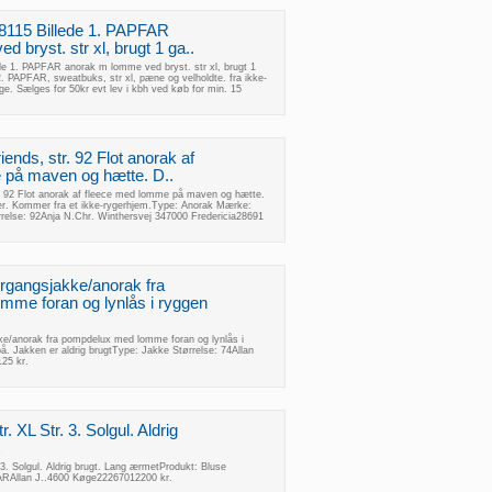
118115 Billede 1. PAPFAR
 bryst. str xl, brugt 1 ga..
ede 1. PAPFAR anorak m lomme ved bryst. str xl, brugt 1
2. PAPFAR, sweatbuks, str xl, pæne og velholdte. fra ikke-
e. Sælges for 50kr evt lev i kbh ved køb for min. 15
iends, str. 92 Flot anorak af
 på maven og hætte. D..
r. 92 Flot anorak af fleece med lomme på maven og hætte.
ller. Kommer fra et ikke-rygerhjem.Type: Anorak Mærke:
rrelse: 92Anja N.Chr. Winthersvej 347000 Fredericia28691
ergangsjakke/anorak fra
me foran og lynlås i ryggen
ke/anorak fra pompdelux med lomme foran og lynlås i
å. Jakken er aldrig brugtType: Jakke Størrelse: 74Allan
25 kr.
 XL Str. 3. Solgul. Aldrig
3. Solgul. Aldrig brugt. Lang ærmetProdukt: Bluse
ARAllan J..4600 Køge22267012200 kr.