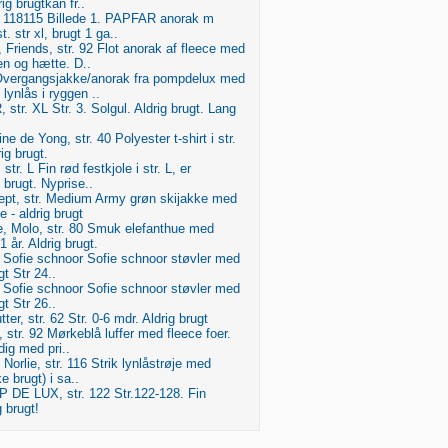
ig brugtkan fr..
4, 118115 Billede 1. PAPFAR anorak m
 str xl, brugt 1 ga..
 Friends, str. 92 Flot anorak af fleece med
n og hætte. D..
 Overgangsjakke/anorak fra pompdelux med
lynlås i ryggen ..
str. XL Str. 3. Solgul. Aldrig brugt. Lang
ine de Yong, str. 40 Polyester t-shirt i str.
ig brugt.
str. L Fin rød festkjole i str. L, er
 brugt. Nyprise..
ept, str. Medium Army grøn skijakke med
e - aldrig brugt
e, Molo, str. 80 Smuk elefanthue med
1 år. Aldrig brugt.
3, Sofie schnoor Sofie schnoor støvler med
ugt Str 24..
6, Sofie schnoor Sofie schnoor støvler med
ugt Str 26..
ter, str. 62 Str. 0-6 mdr. Aldrig brugt
, str. 92 Mørkeblå luffer med fleece foer.
dig med pri..
Norlie, str. 116 Strik lynlåstrøje med
e brugt) i sa..
 DE LUX, str. 122 Str.122-128. Fin
g brugt!