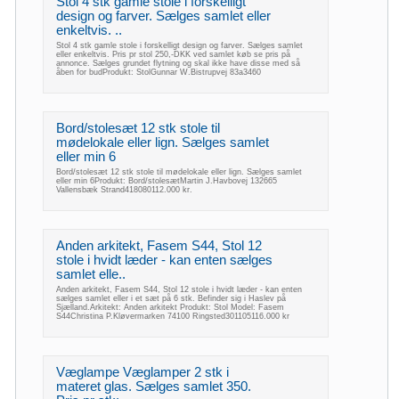
Stol 4 stk gamle stole i forskelligt
design og farver. Sælges samlet eller
enkeltvis. ..
Stol 4 stk gamle stole i forskelligt design og farver. Sælges samlet
eller enkeltvis. Pris pr stol 250,-DKK ved samlet køb se pris på
annonce. Sælges grundet flytning og skal ikke have disse med så
åben for budProdukt: StolGunnar W.Bistrupvej 83a3460
Bord/stolesæt 12 stk stole til
mødelokale eller lign. Sælges samlet
eller min 6
Bord/stolesæt 12 stk stole til mødelokale eller lign. Sælges samlet
eller min 6Produkt: Bord/stolesætMartin J.Havbovej 132665
Vallensbæk Strand418080112.000 kr.
Anden arkitekt, Fasem S44, Stol 12
stole i hvidt læder - kan enten sælges
samlet elle..
Anden arkitekt, Fasem S44, Stol 12 stole i hvidt læder - kan enten
sælges samlet eller i et sæt på 6 stk. Befinder sig i Haslev på
Sjælland.Arkitekt: Anden arkitekt Produkt: Stol Model: Fasem
S44Christina P.Kløvermarken 74100 Ringsted301105116.000 kr
Væglampe Væglamper 2 stk i
materet glas. Sælges samlet 350.