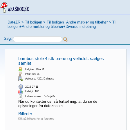
DateZR
>
Til boligen
>
Til boligen+Andre møbler og tilbehør
>
Til
boligen+Andre møbler og tilbehør+Diverse indretning
Søg:
bambus stole 4 stk pæne og velholdt. sælges
samlet
Udgiver: Kim M.
Pris: 801 kr.
Adresse: 4261 Dalmose
2015-27-11
Udsigt: 180
Løbenummer：5v0mjv0x
Når du kontakter os, så fortæl mig, at du se de
oplysninger fra datezr.com.
Billeder
Klik på billedet for at forstørre