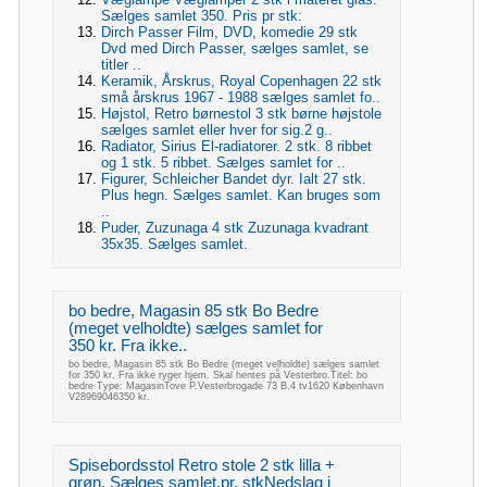
Sælges samlet 350. Pris pr stk:
Dirch Passer Film, DVD, komedie 29 stk
Dvd med Dirch Passer, sælges samlet, se
titler ..
Keramik, Årskrus, Royal Copenhagen 22 stk
små årskrus 1967 - 1988 sælges samlet fo..
Højstol, Retro børnestol 3 stk børne højstole
sælges samlet eller hver for sig.2 g..
Radiator, Sirius El-radiatorer. 2 stk. 8 ribbet
og 1 stk. 5 ribbet. Sælges samlet for ..
Figurer, Schleicher Bandet dyr. Ialt 27 stk.
Plus hegn. Sælges samlet. Kan bruges som
..
Puder, Zuzunaga 4 stk Zuzunaga kvadrant
35x35. Sælges samlet.
bo bedre, Magasin 85 stk Bo Bedre
(meget velholdte) sælges samlet for
350 kr. Fra ikke..
bo bedre, Magasin 85 stk Bo Bedre (meget velholdte) sælges samlet
for 350 kr. Fra ikke ryger hjem. Skal hentes på Vesterbro.Titel: bo
bedre Type: MagasinTove P.Vesterbrogade 73 B,4 tv1620 København
V28969046350 kr.
Spisebordsstol Retro stole 2 stk lilla +
grøn. Sælges samlet.pr. stkNedslag i