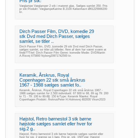
Pris pr stk:
Væglampe Væglamper 2 stk i materet glas. Sælges samlet 350. Pris
pr stk:Produkt: VæglampeKatrine B.2100 København Ø61225666200
kr.
Dirch Passer Film, DVD, komedie 29
stk Dvd med Dirch Passer, sælges
samlet, se titler ..
Dirch Passer Film, DVD, komedie 29 stk Dvd med Dirch Passer,
sælges samlet, se titler på billeder, flere af dem har været svære at
finde??Titel: Dirch Passer Film Genre: komedie Medie: DVDMartin
A.Risvej 675800 Nyborg20971742500 kr.
Keramik, Årskrus, Royal
Copenhagen 22 stk små årskrus
1967 - 1988 sælges samlet fo..
Keramik, Årskrus, Royal Copenhagen 22 stk små årskrus 1967 -
1988 sælges samlet for 2.500 individuelt: 67 600 kr 68, 69 og 79: 200
kr 71 - 79: 100 kr 80-88: 150 krType: Keramik Mærke: Royal
Copenhagen Produkt: ÅrskrusPeter H.Holmevej 482830 Virum2023
Højstol, Retro børnestol 3 stk børne
højstole sælges samlet eller hver for
sig.2 g..
Højstol, Retro børnestol 3 stk børne højstole sælges samlet eller
hver for sig. 2 grønne og 1 bøg. Pris pr. stk. 150Type: Højstol