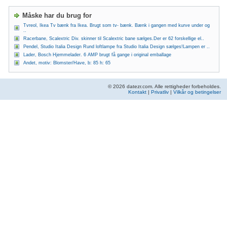
Måske har du brug for
Tvreol, Ikea Tv bænk fra Ikea. Brugt som tv- bænk. Bænk i gangen med kurve under og
..
Racerbane, Scalextric Div. skinner til Scalextric bane sælges.Der er 62 forskellige el..
Pendel, Studio Italia Design Rund loftlampe fra Studio Italia Design sælges!Lampen er ..
Lader, Bosch Hjemmelader. 6 AMP brugt få gange i original emballage
Andet, motiv: Blomster/Have, b: 85 h: 65
© 2026 datezr.com. Alle rettigheder forbeholdes.
Kontakt
|
Privatliv
|
Vilkår og betingelser