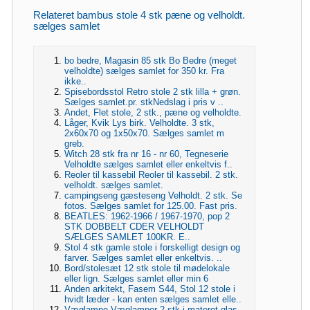
Relateret bambus stole 4 stk pæne og velholdt.
sælges samlet
bo bedre, Magasin 85 stk Bo Bedre (meget
velholdte) sælges samlet for 350 kr. Fra
ikke..
Spisebordsstol Retro stole 2 stk lilla + grøn.
Sælges samlet.pr. stkNedslag i pris v ..
Andet, Flet stole, 2 stk., pæne og velholdte.
Låger, Kvik Lys birk. Velholdte. 3 stk,
2x60x70 og 1x50x70. Sælges samlet m
greb.
Witch 28 stk fra nr 16 - nr 60, Tegneserie
Velholdte sælges samlet eller enkeltvis f..
Reoler til kassebil Reoler til kassebil. 2 stk.
velholdt. sælges samlet.
campingseng gæsteseng Velholdt. 2 stk. Se
fotos. Sælges samlet for 125.00. Fast pris.
BEATLES: 1962-1966 / 1967-1970, pop 2
STK DOBBELT CDER VELHOLDT
SÆLGES SAMLET 100KR. E..
Stol 4 stk gamle stole i forskelligt design og
farver. Sælges samlet eller enkeltvis. ..
Bord/stolesæt 12 stk stole til mødelokale
eller lign. Sælges samlet eller min 6
Anden arkitekt, Fasem S44, Stol 12 stole i
hvidt læder - kan enten sælges samlet elle..
Væglampe Væglamper 2 stk i materet glas.