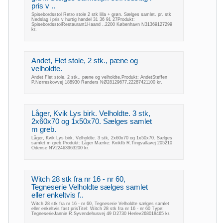
pris v ..
Spisebordsstol Retro stole 2 stk lilla + grøn. Sælges samlet. pr. stk
Nedslag i pris v hurtig handel 31 36 91 27Produkt:
SpisebordsstolRestaurant1Haand ..2200 København N31369127299
kr.
Andet, Flet stole, 2 stk., pæne og
velholdte.
Andet Flet stole, 2 stk., pæne og velholdte.Produkt: AndetSteffen
P.Nørreskovvej 188930 Randers NØ28129677,22287421100 kr.
Låger, Kvik Lys birk. Velholdte. 3 stk,
2x60x70 og 1x50x70. Sælges samlet
m greb.
Låger, Kvik Lys birk. Velholdte. 3 stk, 2x60x70 og 1x50x70. Sælges
samlet m greb.Produkt: Låger Mærke: KvikIb R.Tingvallavej 205210
Odense NV22463963200 kr.
Witch 28 stk fra nr 16 - nr 60,
Tegneserie Velholdte sælges samlet
eller enkeltvis f..
Witch 28 stk fra nr 16 - nr 60, Tegneserie Velholdte sælges samlet
eller enkeltvis fast prisTitel: Witch 28 stk fra nr 16 - nr 60 Type:
TegneserieJannie R.Syvendehusvej 49 D2730 Herlev268018465 kr.