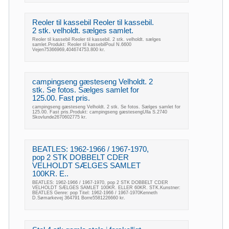
Reoler til kassebil Reoler til kassebil.
2 stk. velholdt. sælges samlet.
Reoler til kassebil Reoler til kassebil. 2 stk. velholdt. sælges
samlet.Produkt: Reoler til kassebilPoul N.6600
Vejen75366969,404674753.800 kr.
campingseng gæsteseng Velholdt. 2
stk. Se fotos. Sælges samlet for
125.00. Fast pris.
campingseng gæsteseng Velholdt. 2 stk. Se fotos. Sælges samlet for
125.00. Fast pris.Produkt: campingseng gæstesengUlla S.2740
Skovlunde2670602775 kr.
BEATLES: 1962-1966 / 1967-1970,
pop 2 STK DOBBELT CDER
VELHOLDT SÆLGES SAMLET
100KR. E..
BEATLES: 1962-1966 / 1967-1970, pop 2 STK DOBBELT CDER
VELHOLDT SÆLGES SAMLET 100KR. ELLER 60KR. STK.Kunstner:
BEATLES Genre: pop Titel: 1962-1966 / 1967-1970Kenneth
D.Sømarkevej 364791 Borre5581226660 kr.