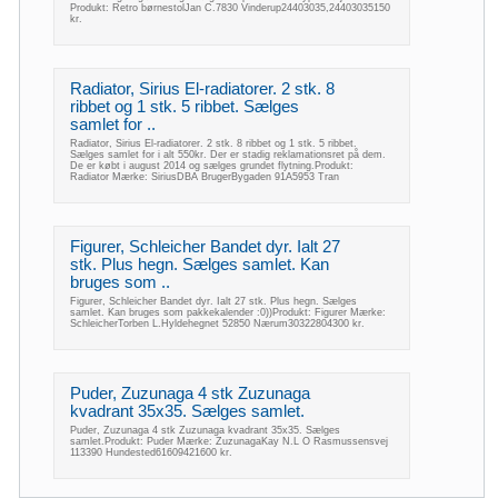
Produkt: Retro børnestolJan C.7830 Vinderup24403035,24403035150
kr.
Radiator, Sirius El-radiatorer. 2 stk. 8
ribbet og 1 stk. 5 ribbet. Sælges
samlet for ..
Radiator, Sirius El-radiatorer. 2 stk. 8 ribbet og 1 stk. 5 ribbet.
Sælges samlet for i alt 550kr. Der er stadig reklamationsret på dem.
De er købt i august 2014 og sælges grundet flytning.Produkt:
Radiator Mærke: SiriusDBA BrugerBygaden 91A5953 Tran
Figurer, Schleicher Bandet dyr. Ialt 27
stk. Plus hegn. Sælges samlet. Kan
bruges som ..
Figurer, Schleicher Bandet dyr. Ialt 27 stk. Plus hegn. Sælges
samlet. Kan bruges som pakkekalender :0))Produkt: Figurer Mærke:
SchleicherTorben L.Hyldehegnet 52850 Nærum30322804300 kr.
Puder, Zuzunaga 4 stk Zuzunaga
kvadrant 35x35. Sælges samlet.
Puder, Zuzunaga 4 stk Zuzunaga kvadrant 35x35. Sælges
samlet.Produkt: Puder Mærke: ZuzunagaKay N.L O Rasmussensvej
113390 Hundested61609421600 kr.