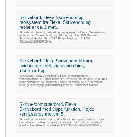
Skrivebord, Flexa Skrivebord og
reolsystem fra Flexa. Skrivebord og
reoler er ca. 2 met..
Skrivebord, Flexa Skrivebord og reolsystem fra Flexa. Skrivebord og
reoler er ca. 2 meter bredt og 190 cm højt. Pris 300krProdukt:
Skrivebord Mærke: FlexaDBA BrugerSølystvej 1528600
Silkeborg61609897300 kr.
Skrivebord, Flexa Skrivebord til børn,
hvidpigmenteret, vippeanordning,
justerbar høj..
Skrivebord, Flexa Skrivebord til børn, hvidpigmenteret,
vippeanordning, justerbar højde, 121 cm bred, 65 cm dyb. Brugt med
nogle skrammer på forkanten, Ellers i fin stand, da der har været
brugt gennemsigtigt plastunderlag.Produkt: Skrivebord Mærke:
Skrive-/computerbord, Flexa
Skrivebord med vippe funktion. Højde
kan justeres mellem 5..
Skrive-/computerbord, Flexa Skrivebord med vippe funktion. Højde
kan justeres mellem 55 og 75 cm.Produkt: Skrive-/computerbord
Mærke: FlexaKim G.Sønderkær 1267190 Billund20732803600 kr.