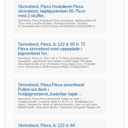
Skrivebord, Flexa Hvidolieret Flexa
skrivebord, højdejusterbart 65-75cm
med 3 skuffer.
Skrivebord, Flexa Hvidolieret Flexa skrivebord, højdejusterbart 65-
75cm med 3 skuffer.Produkt: Skrivebord Mærke: FlexaIna
N.Ydunsæble Have 45210 Odense NV20163510,20163510490 kr.
Skrivebord, Flexa, b: 122 d: 65 h: 72
Flexa skrivebord med vippeplade i
pigmenteret hvi..
Skrivebord, Flexa, b: 122 d: 65 h: 72 Flexa skrivebord med
vippeplade i pigmenteret hvid sælges 122x65 højde 72Produkt:
Skrivebord Dybde (cm): 65 Mærke: Flexa Højde (cm): 72 Bredde
(cm): 122chrisitna s.4330 Hvalsø21208222,21208222350 kr.
Skrivebord, Flexa Flexa skrivebord/
Pulled-out desk i
hvidpigmenteret.Justerbar højde ..
Skrivebord, Flexa Flexa skrivebord/ Pulled-out desk i
hvidpigmenteret. Justerbar højde fra 55-75 cm. Bordpladen kan
vippes. Mulighed for tilkøb af opbevaringsroller, som vist på sidste
billedeProdukt: Skrivebord Mærke: FlexaJette B.Engholm Søpark 187
Skrivebord, Flexa, b: 122 d: 64