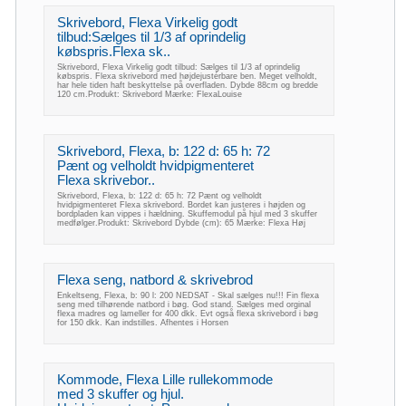
Skrivebord, Flexa Virkelig godt
tilbud:Sælges til 1/3 af oprindelig
købspris.Flexa sk..
Skrivebord, Flexa Virkelig godt tilbud: Sælges til 1/3 af oprindelig
købspris. Flexa skrivebord med højdejustérbare ben. Meget velholdt,
har hele tiden haft beskyttelse på overfladen. Dybde 88cm og bredde
120 cm.Produkt: Skrivebord Mærke: FlexaLouise
Skrivebord, Flexa, b: 122 d: 65 h: 72
Pænt og velholdt hvidpigmenteret
Flexa skrivebor..
Skrivebord, Flexa, b: 122 d: 65 h: 72 Pænt og velholdt
hvidpigmenteret Flexa skrivebord. Bordet kan justeres i højden og
bordpladen kan vippes i hældning. Skuffemodul på hjul med 3 skuffer
medfølger.Produkt: Skrivebord Dybde (cm): 65 Mærke: Flexa Høj
Flexa seng, natbord & skrivebrod
Enkeltseng, Flexa, b: 90 l: 200 NEDSAT - Skal sælges nu!!! Fin flexa
seng med tilhørende natbord i bøg. God stand. Sælges med orginal
flexa madres og lameller for 400 dkk. Evt også flexa skrivebord i bøg
for 150 dkk. Kan indstilles. Afhentes i Horsen
Kommode, Flexa Lille rullekommode
med 3 skuffer og hjul.