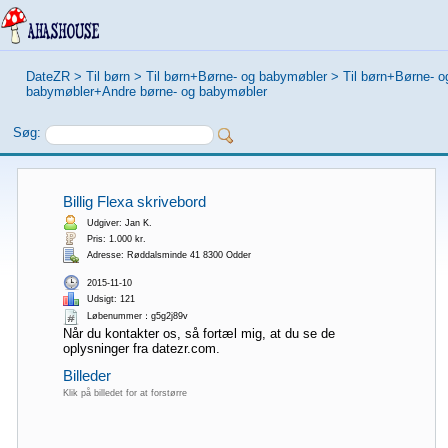
DateZR
>
Til børn
>
Til børn+Børne- og babymøbler
>
Til børn+Børne- o
babymøbler+Andre børne- og babymøbler
Søg:
Billig Flexa skrivebord
Udgiver: Jan K.
Pris: 1.000 kr.
Adresse: Røddalsminde 41 8300 Odder
2015-11-10
Udsigt: 121
Løbenummer：g5g2j89v
Når du kontakter os, så fortæl mig, at du se de
oplysninger fra datezr.com.
Billeder
Klik på billedet for at forstørre