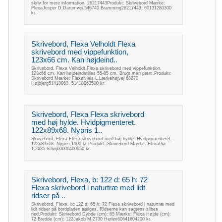
skriv for mere information. 26217443Produkt: Skrivebord Mærke:
FlexaJesper D.Darumvej 546740 Bramming26217443, 60131280300
kr.
Skrivebord, Flexa Velholdt Flexa
skrivebord med vippefunktion,
123x66 cm. Kan højdeind..
Skrivebord, Flexa Velholdt Flexa skrivebord med vippefunktion,
123x66 cm. Kan højdeindstilles 55-85 cm. Brugt men pænt.Produkt:
Skrivebord Mærke: FlexaNiels L.Lærkehøjvej 68270
Højbjerg51418063, 51418063500 kr.
Skrivebord, Flexa Flexa skrivebord
med høj hylde. Hvidpigmenteret.
122x89x68. Nypris 1..
Skrivebord, Flexa Flexa skrivebord med høj hylde. Hvidpigmenteret.
122x89x68. Nypris 1900 kr.Produkt: Skrivebord Mærke: FlexaPia
T.2635 Ishøj60600460650 kr.
Skrivebord, Flexa, b: 122 d: 65 h: 72
Flexa skrivebord i naturtræ med lidt
ridser på ..
Skrivebord, Flexa, b: 122 d: 65 h: 72 Flexa skrivebord i naturtræ med
lidt ridser på bordpladen sælges. Ridserne kan sagtens slibes
ned.Produkt: Skrivebord Dybde (cm): 65 Mærke: Flexa Højde (cm):
72 Bredde (cm): 122Jakob M.2730 Herlev60641604200 kr.