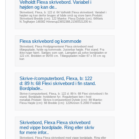
Velholdt Flexa skrivebord. Variabel i
højden og kan de..
Skrivebord, Flexa, b: 122 d: 64 Velholdt Flexa skrivebord. Variabel i
højden og kan derfor bruges af både små og store børn.Produkt:
Skrivebord Bredde (cm): 122 Mærke: Flexa Dybde (cm): 64Niels
N.Teglhøjen 148382 Hinnerup23652388,21565521200 kr.
Flexa skrivebord og kommode
Skrivebord, Flexa Hvidpigmenteret Flexa skrivebord med
tillægsplade, hylde og kommode. Justerbar højde. Flot stand. Fra
ikke-ryger hjem. Sælges som sæt. Længden på selve bordpladen er
122 cm. Bredden er 90/55 cm. Tillægspladen måler 67 x 55 cm og
kan
Skrive-/computerbord, Flexa, b: 122
d: 89 h: 68 Flexi skrivebord i fin stand.
Bordplade..
Skrive-/computerbord, Flexa, b: 122 d: 89 h: 68 Flexi skrivebord i fin
stand. Bordplade: hvidolieret fyr. Regulerbare ben i hvid
metallak.Produkt: Skrive-/computerbord Dybde (cm): 89 Mærke:
Flexa Højde (cm): 68 Bredde (cm): 122Kirsten S.2000 Frederik
Skrivebord, Flexa Flexa skrivebord
med vippe bordplade. Ring eller skriv
for mere infor..
Skrivebord, Flexa Flexa skrivebord med vippe bordplade. Ring eller