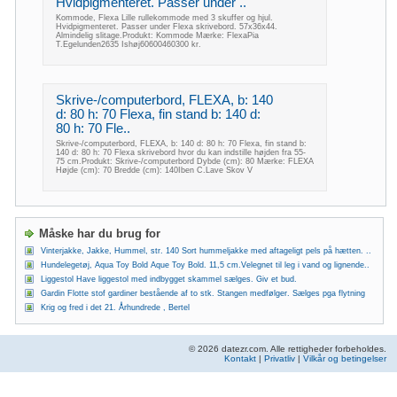
Hvidpigmenteret. Passer under ..
Kommode, Flexa Lille rullekommode med 3 skuffer og hjul.
Hvidpigmenteret. Passer under Flexa skrivebord. 57x36x44.
Almindelig slitage.Produkt: Kommode Mærke: FlexaPia
T.Egelunden2635 Ishøj60600460300 kr.
Skrive-/computerbord, FLEXA, b: 140
d: 80 h: 70 Flexa, fin stand b: 140 d:
80 h: 70 Fle..
Skrive-/computerbord, FLEXA, b: 140 d: 80 h: 70 Flexa, fin stand b:
140 d: 80 h: 70 Flexa skrivebord hvor du kan indstille højden fra 55-
75 cm.Produkt: Skrive-/computerbord Dybde (cm): 80 Mærke: FLEXA
Højde (cm): 70 Bredde (cm): 140Iben C.Lave Skov V
Måske har du brug for
Vinterjakke, Jakke, Hummel, str. 140 Sort hummeljakke med aftageligt pels på hætten. ..
Hundelegetøj, Aqua Toy Bold Aque Toy Bold. 11,5 cm.Velegnet til leg i vand og lignende..
Liggestol Have liggestol med indbygget skammel sælges. Giv et bud.
Gardin Flotte stof gardiner bestående af to stk. Stangen medfølger. Sælges pga flytning
Krig og fred i det 21. Århundrede , Bertel
© 2026 datezr.com. Alle rettigheder forbeholdes.
Kontakt
|
Privatliv
|
Vilkår og betingelser