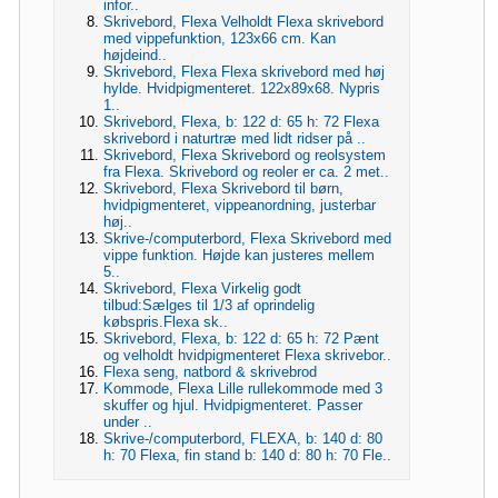
infor..
Skrivebord, Flexa Velholdt Flexa skrivebord
med vippefunktion, 123x66 cm. Kan
højdeind..
Skrivebord, Flexa Flexa skrivebord med høj
hylde. Hvidpigmenteret. 122x89x68. Nypris
1..
Skrivebord, Flexa, b: 122 d: 65 h: 72 Flexa
skrivebord i naturtræ med lidt ridser på ..
Skrivebord, Flexa Skrivebord og reolsystem
fra Flexa. Skrivebord og reoler er ca. 2 met..
Skrivebord, Flexa Skrivebord til børn,
hvidpigmenteret, vippeanordning, justerbar
høj..
Skrive-/computerbord, Flexa Skrivebord med
vippe funktion. Højde kan justeres mellem
5..
Skrivebord, Flexa Virkelig godt
tilbud:Sælges til 1/3 af oprindelig
købspris.Flexa sk..
Skrivebord, Flexa, b: 122 d: 65 h: 72 Pænt
og velholdt hvidpigmenteret Flexa skrivebor..
Flexa seng, natbord & skrivebrod
Kommode, Flexa Lille rullekommode med 3
skuffer og hjul. Hvidpigmenteret. Passer
under ..
Skrive-/computerbord, FLEXA, b: 140 d: 80
h: 70 Flexa, fin stand b: 140 d: 80 h: 70 Fle..