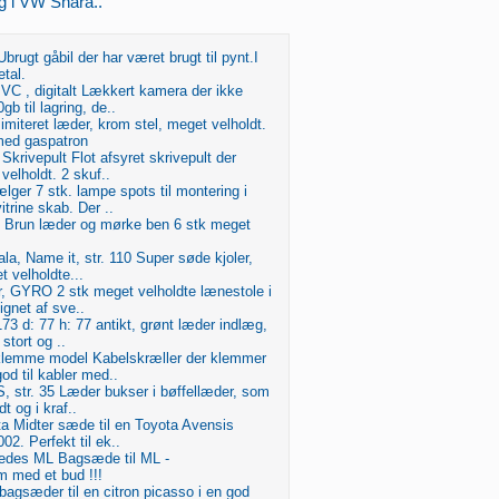
ng i VW Shara..
brugt gåbil der har været brugt til pynt.I
etal.
VC , digitalt Lækkert kamera der ikke
gb til lagring, de..
 imiteret læder, krom stel, meget velholdt.
ed gaspatron
Skrivepult Flot afsyret skrivepult der
velholdt. 2 skuf..
ger 7 stk. lampe spots til montering i
itrine skab. Der ..
, Brun læder og mørke ben 6 stk meget
ala, Name it, str. 110 Super søde kjoler,
t velholdte...
r, GYRO 2 stk meget velholdte lænestole i
ignet af sve..
173 d: 77 h: 77 antikt, grønt læder indlæg,
stort og ..
klemme model Kabelskræller der klemmer
od til kabler med..
, str. 35 Læder bukser i bøffellæder, som
t og i kraf..
a Midter sæde til en Toyota Avensis
02. Perfekt til ek..
edes ML Bagsæde til ML -
 med et bud !!!
bagsæder til en citron picasso i en god