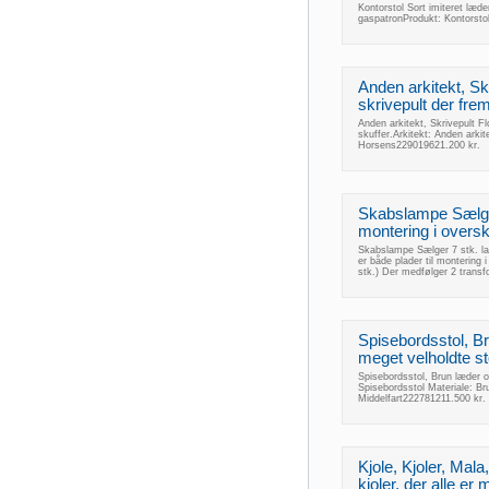
Kontorstol Sort imiteret læ
gaspatronProdukt: Kontorst
Anden arkitekt, Skr
skrivepult der frem
Anden arkitekt, Skrivepult Fl
skuffer.Arkitekt: Anden arki
Horsens229019621.200 kr.
Skabslampe Sælger
montering i overska
Skabslampe Sælger 7 stk. lam
er både plader til montering i 
stk.) Der medfølger 2 transfo
Spisebordsstol, B
meget velholdte st
Spisebordsstol, Brun læder 
Spisebordsstol Materiale: 
Middelfart222781211.500 kr.
Kjole, Kjoler, Mal
kjoler, der alle er 