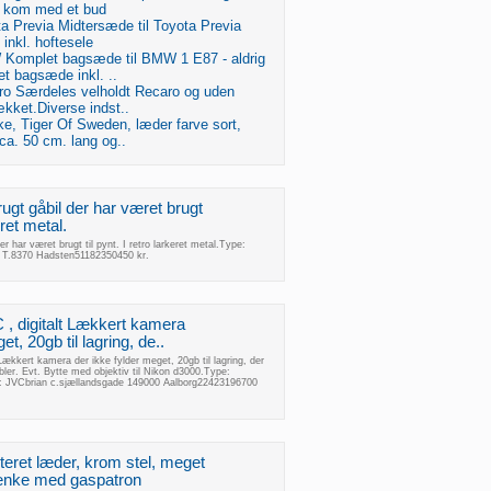
å, kom med et bud
a Previa Midtersæde til Toyota Previa
 inkl. hoftesele
Komplet bagsæde til BMW 1 E87 - aldrig
t bagsæde inkl. ..
ro Særdeles velholdt Recaro og uden
kket.Diverse indst..
e, Tiger Of Sweden, læder farve sort,
ca. 50 cm. lang og..
gt gåbil der har været brugt
eret metal.
r har været brugt til pynt. I retro larkeret metal.Type:
 T.8370 Hadsten51182350450 kr.
, digitalt Lækkert kamera
t, 20gb til lagring, de..
Lækkert kamera der ikke fylder meget, 20gb til lagring, der
bler. Evt. Bytte med objektiv til Nikon d3000.Type:
e: JVCbrian c.sjællandsgade 149000 Aalborg22423196700
iteret læder, krom stel, meget
ænke med gaspatron