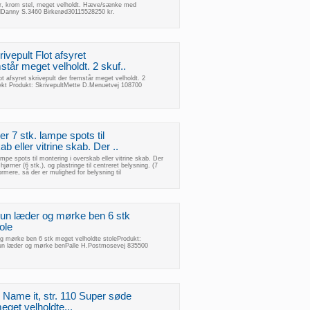
der, krom stel, meget velholdt. Hæve/sænke med
olDanny S.3460 Birkerød30115528250 kr.
ivepult Flot afsyret
står meget velholdt. 2 skuf..
ot afsyret skrivepult der fremstår meget velholdt. 2
tekt Produkt: SkrivepultMette D.Menuetvej 108700
 7 stk. lampe spots til
b eller vitrine skab. Der ..
pe spots til montering i overskab eller vitrine skab. Der
hjørner (6 stk.), og plastringe til centreret belysning. (7
rmere, så der er mulighed for belysning til
run læder og mørke ben 6 stk
ole
og mørke ben 6 stk meget velholdte stoleProdukt:
Brun læder og mørke benPalle H.Postmosevej 835500
a, Name it, str. 110 Super søde
meget velholdte...