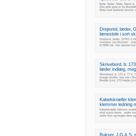
Kjole, Kjoler, Mala, Name it,
Den pink kjole er fra BombiBit
Mala med hæklede lommer og 
Drejestol, læder,
lænestole i sort sk
Drejestol, læder, GYRO 2 stk
svensker Jan Ekstrøm - mærk
til 5699 stk. Har næsten kun
Skrivebord, b: 173 
læder indlæg, meget
Skrivebord, b: 173 d: 77 h: 7
mange skuffer, kan ses i Ru
Bredde (cm): 173 Højde (cm)
Kabelskræller kle
klemmer ledning me
Kabelskræller klemme model 
med masiv kerne . andre mod
andre Nye og brugte døre og 
Bukser, J.G & S, s