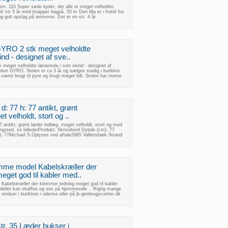
 str. 110 Super søde kjoler, der alle er meget velholdte.
t str 5 år med knapper bagpå. 50 kr Den lilla er i frotté fra
gult opslag på ærmerne. Det er en str. 4 år
 GYRO 2 stk meget velholdte
ind - designet af sve..
 meget velholdte lænestole i sort skind - designet af
et GYRO. Stolen er ca 3 år og sælges stadig i butikker
 været brugt til pynt og brugt meget lidt. Stolen har meme
d: 77 h: 77 antikt, grønt
 velholdt, stort og ..
7 antikt, grønt læder indlæg, meget velholdt, stort og med
ngsted, se billederProdukt: Skrivebord Dybde (cm): 77
: 77Michael S.Oplyses ved aftale2665 Vallensbæk Strand
mme model Kabelskræller der
get god til kabler med..
Kabelskræller der klemmer ledning meget god til kabler
eller kan skaffes og ses på hjemmeside .. Rigtig mange
vinduer i butikken i odense eller på jk-genbrugscenter.dk
tr. 35 Læder bukser i