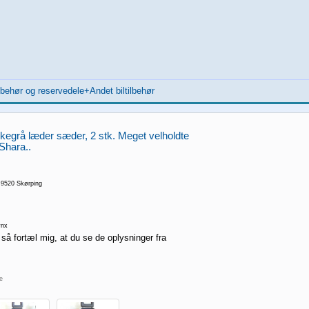
ilbehør og reservedele+Andet biltilbehør
egrå læder sæder, 2 stk. Meget velholdte
 Shara..
 9520 Skørping
nx
 så fortæl mig, at du se de oplysninger fra
re