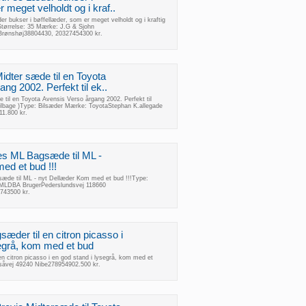
 meget velholdt og i kraf..
er bukser i bøffellæder, som er meget velholdt og i kraftig
Størrelse: 35 Mærke: J.G & Sjohn
Brønshøj38804430, 20327454300 kr.
idter sæde til en Toyota
ng 2002. Perfekt til ek..
 til en Toyota Avensis Verso årgang 2002. Perfekt til
ilbage )Type: Bilsæder Mærke: ToyotaStephan K.allegade
1.800 kr.
es ML Bagsæde til ML -
d et bud !!!
æde til ML - nyt Dellæder Kom med et bud !!!Type:
MLDBA BrugerPederslundsvej 118660
743500 kr.
sæder til en citron picasso i
segrå, kom med et bud
en citron picasso i en god stand i lysegrå, kom med et
usåvej 49240 Nibe278954902.500 kr.