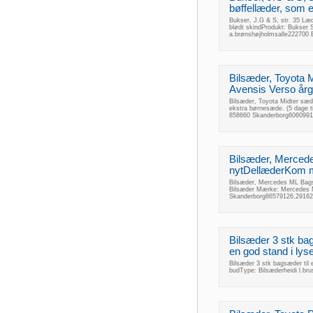
bøffellæder, som er
Bukser, J.G & S, str. 35 Læd
blødt skindProdukt: Bukser 
a.brønshøjholmsalle222700 
Bilsæder, Toyota M
Avensis Verso årga
Bilsæder, Toyota Midter sæde
ekstra børnesæde. (5 dage t
858660 Skanderborg60609911
Bilsæder, Merced
nytDellæderKom me
Bilsæder, Mercedes ML Bags
Bilsæder Mærke: Mercedes 
Skanderborg86579126,29162
Bilsæder 3 stk bag
en god stand i ly
Bilsæder 3 stk bagsæder til 
budType: Bilsæderheidi l.br