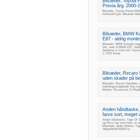
Bilsæder, Toyota P
Previa årg. 2000-2
Bilsæder, Toyota Previa Midt
hofteseleType: Bilsæder Mæ
Bilsæder, BMW Ko
E87 - aldrig monte
Bilsæder, BMW Komplet bags
inkl. seler til BMW E87. Sæd
Sæderne er med stof i farv
C.7870 Rosle
Bilsæder, Recaro 
uden skader på be
Bilsæder, Recaro Særdeles v
indstilingsmuligheder Kan ev
Mærke: RecaroLars D.Pilegå
Anden håndtaske,
farve sort, meget 
Anden håndtaske, Tiger Of S
og 55cm høj med hank, et s
Materiale: læder Mærke: Tig
Valby60649765650 kr.