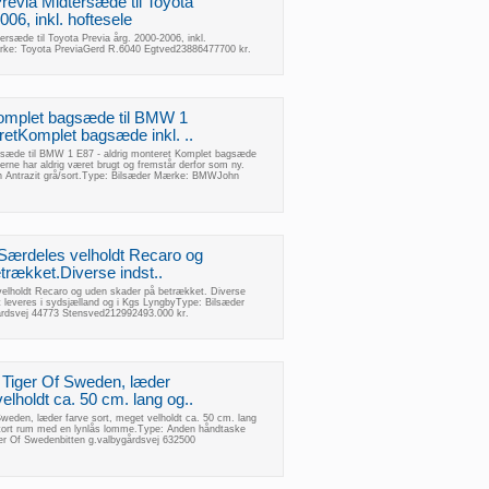
revia Midtersæde til Toyota
006, inkl. hoftesele
ersæde til Toyota Previa årg. 2000-2006, inkl.
rke: Toyota PreviaGerd R.6040 Egtved23886477700 kr.
mplet bagsæde til BMW 1
retKomplet bagsæde inkl. ..
æde til BMW 1 E87 - aldrig monteret Komplet bagsæde
erne har aldrig været brugt og fremstår derfor som ny.
en Antrazit grå/sort.Type: Bilsæder Mærke: BMWJohn
Særdeles velholdt Recaro og
trækket.Diverse indst..
elholdt Recaro og uden skader på betrækket. Diverse
t leveres i sydsjælland og i Kgs LyngbyType: Bilsæder
rdsvej 44773 Stensved212992493.000 kr.
 Tiger Of Sweden, læder
velholdt ca. 50 cm. lang og..
weden, læder farve sort, meget velholdt ca. 50 cm. lang
tort rum med en lynlås lomme.Type: Anden håndtaske
er Of Swedenbitten g.valbygårdsvej 632500