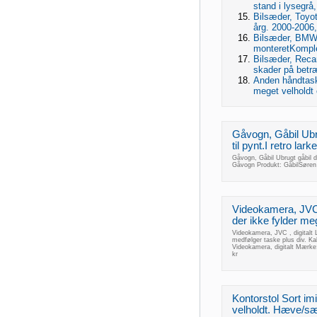
stand i lysegr
Bilsæder, Toyot
årg. 2000-2006,
Bilsæder, BMW 
monteretKomple
Bilsæder, Reca
skader på betræ
Anden håndtask
meget velholdt 
Gåvogn, Gåbil Ubru
til pynt.I retro lark
Gåvogn, Gåbil Ubrugt gåbil de
Gåvogn Produkt: GåbilSøren
Videokamera, JVC 
der ikke fylder mege
Videokamera, JVC , digitalt 
medfølger taske plus div. Ka
Videokamera, digitalt Mærk
kr
Kontorstol Sort im
velholdt. Hæve/s