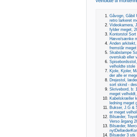
velholdte til monteri
Gåvogn, Gåbil U
retro larkeret m
Videokamera, J
fylder meget, 20
Kontorstol Sort
Hæve/sænke m
Anden arkitekt, 
fremstår meget 
Skabslampe Sæl
overskab eller v
Spisebordsstol
velholdte stole
Kjole, Kjoler, M
der alle er mege
Drejestol, læde
sort skind - des
Skrivebord, b: 
meget velholdt, 
Kabelskræller 
ledning meget g
Bukser, J.G & S
er meget velhold
Bilsæder, Toyot
Verso årgang 20
Bilsæder, Merc
nytDellæderKom
Bilsæder 3 stk 