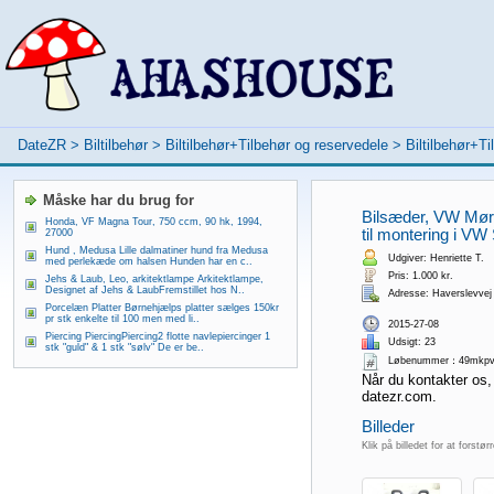
DateZR
>
Biltilbehør
>
Biltilbehør+Tilbehør og reservedele
>
Biltilbehør+T
Måske har du brug for
Bilsæder, VW Mørk
Honda, VF Magna Tour, 750 ccm, 90 hk, 1994,
til montering i VW
27000
Hund , Medusa Lille dalmatiner hund fra Medusa
Udgiver: Henriette T.
med perlekæde om halsen Hunden har en c..
Pris: 1.000 kr.
Jehs & Laub, Leo, arkitektlampe Arkitektlampe,
Designet af Jehs & LaubFremstillet hos N..
Adresse: Haverslevvej
Porcelæn Platter Børnehjælps platter sælges 150kr
pr stk enkelte til 100 men med li..
2015-27-08
Piercing PiercingPiercing2 flotte navlepiercinger 1
Udsigt: 23
stk "guld" & 1 stk "sølv" De er be..
Løbenummer：49mkpv
Når du kontakter os,
datezr.com.
Billeder
Klik på billedet for at forstør