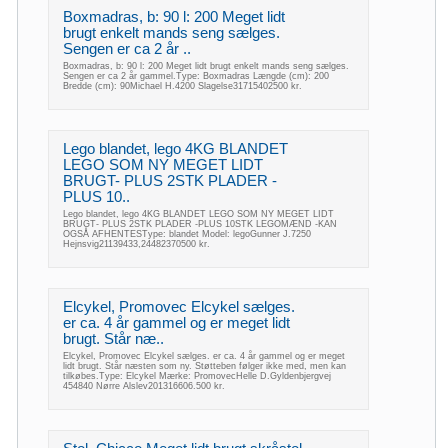
Boxmadras, b: 90 l: 200 Meget lidt
brugt enkelt mands seng sælges.
Sengen er ca 2 år ..
Boxmadras, b: 90 l: 200 Meget lidt brugt enkelt mands seng sælges.
Sengen er ca 2 år gammel.Type: Boxmadras Længde (cm): 200
Bredde (cm): 90Michael H.4200 Slagelse31715402500 kr.
Lego blandet, lego 4KG BLANDET
LEGO SOM NY MEGET LIDT
BRUGT- PLUS 2STK PLADER -
PLUS 10..
Lego blandet, lego 4KG BLANDET LEGO SOM NY MEGET LIDT
BRUGT- PLUS 2STK PLADER -PLUS 10STK LEGOMÆND -KAN
OGSÅ AFHENTESType: blandet Model: legoGunner J.7250
Hejnsvig21139433,24482370500 kr.
Elcykel, Promovec Elcykel sælges.
er ca. 4 år gammel og er meget lidt
brugt. Står næ..
Elcykel, Promovec Elcykel sælges. er ca. 4 år gammel og er meget
lidt brugt. Står næsten som ny. Støtteben følger ikke med, men kan
tilkøbes.Type: Elcykel Mærke: PromovecHelle D.Gyldenbjergvej
454840 Nørre Alslev201316606.500 kr.