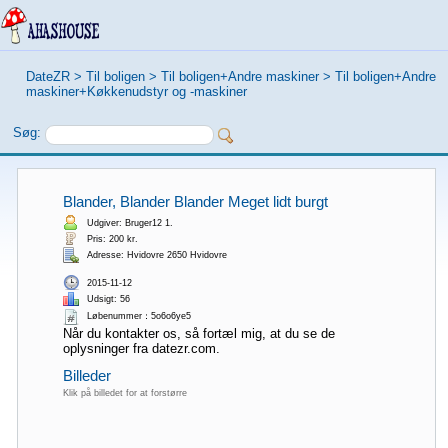
DateZR
>
Til boligen
>
Til boligen+Andre maskiner
>
Til boligen+Andre
maskiner+Køkkenudstyr og -maskiner
Søg:
Blander, Blander Blander Meget lidt burgt
Udgiver: Bruger12 1.
Pris: 200 kr.
Adresse: Hvidovre 2650 Hvidovre
2015-11-12
Udsigt: 56
Løbenummer：5o6o6ye5
Når du kontakter os, så fortæl mig, at du se de
oplysninger fra datezr.com.
Billeder
Klik på billedet for at forstørre