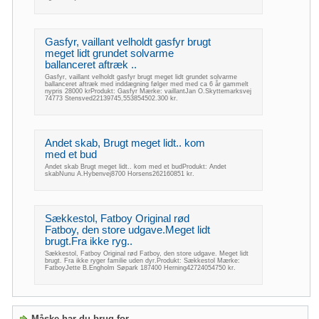
Gasfyr, vaillant velholdt gasfyr brugt
meget lidt grundet solvarme
ballanceret aftræk ..
Gasfyr, vaillant velholdt gasfyr brugt meget lidt grundet solvarme
ballanceret aftræk med inddægning følger med med ca 6 år gammelt
nypris 28000 krProdukt: Gasfyr Mærke: vaillantJan O.Skyttemarksvej
74773 Stensved22139745,553854502.300 kr.
Andet skab, Brugt meget lidt.. kom
med et bud
Andet skab Brugt meget lidt.. kom med et budProdukt: Andet
skabNunu A.Hybenvej8700 Horsens262160851 kr.
Sækkestol, Fatboy Original rød
Fatboy, den store udgave.Meget lidt
brugt.Fra ikke ryg..
Sækkestol, Fatboy Original rød Fatboy, den store udgave. Meget lidt
brugt. Fra ikke ryger familie uden dyr.Produkt: Sækkestol Mærke:
FatboyJette B.Engholm Søpark 187400 Herning42724054750 kr.
Måske har du brug for