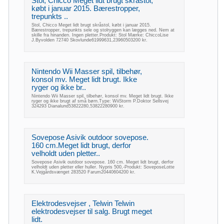
Stol, Chicco Meget lidt brugt skråstol,
købt i januar 2015. Bærestropper,
trepunkts ..
Stol, Chicco Meget lidt brugt skråstol, købt i januar 2015.
Bærestropper, trepunkts sele og stolryggen kan lægges ned. Nem at
skille fra hinanden. Ingen pletter.Produkt: Stol Mærke: ChiccoLise
J.Byvolden 72740 Skovlunde61999631,23960503200 kr.
Nintendo Wii Masser spil, tilbehør,
konsol mv. Meget lidt brugt. Ikke
ryger og ikke br..
Nintendo Wii Masser spil, tilbehør, konsol mv. Meget lidt brugt. Ikke
ryger og ikke brugt af små børn.Type: WiiStorm P.Doktor Sellsvej
324293 Dianalund53822280,53822280900 kr.
Sovepose Asivik outdoor sovepose.
160 cm.Meget lidt brugt, derfor
velholdt uden pletter..
Sovepose Asivik outdoor sovepose. 160 cm. Meget lidt brugt, derfor
velholdt uden pletter eller huller. Nypris 500,-Produkt: SoveposeLotte
K.Vejgårdsvænget 283520 Farum20440604200 kr.
Elektrodesvejser , Telwin Telwin
elektrodesvejser til salg. Brugt meget
lidt.