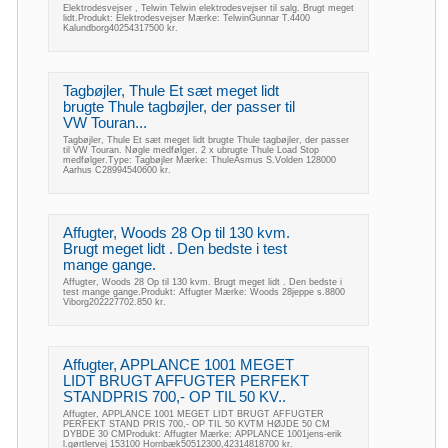
Elektrodesvejser , Telwin Telwin elektrodesvejser til salg. Brugt meget
lidt.Produkt: Elektrodesvejser Mærke: TelwinGunnar T.4400
Kalundborg40254317500 kr.
Tagbøjler, Thule Et sæt meget lidt
brugte Thule tagbøjler, der passer til
VW Touran...
Tagbøjler, Thule Et sæt meget lidt brugte Thule tagbøjler, der passer
til VW Touran. Nøgle medfølger. 2 x ubrugte Thule Load Stop
medfølger.Type: Tagbøjler Mærke: ThuleAsmus S.Volden 128000
Aarhus C28994540600 kr.
Affugter, Woods 28 Op til 130 kvm.
Brugt meget lidt . Den bedste i test
mange gange.
Affugter, Woods 28 Op til 130 kvm. Brugt meget lidt . Den bedste i
test mange gange.Produkt: Affugter Mærke: Woods 28jeppe s.8800
Viborg202227702.850 kr.
Affugter, APPLANCE 1001 MEGET
LIDT BRUGT AFFUGTER PERFEKT
STANDPRIS 700,- OP TIL 50 KV..
Affugter, APPLANCE 1001 MEGET LIDT BRUGT AFFUGTER
PERFEKT STAND PRIS 700,- OP TIL 50 KVTM HØJDE 50 CM
DYBDE 30 CMProdukt: Affugter Mærke: APPLANCE 1001jens-erik
l.gørtlervej 153100 Hornbæk50512300,42314818700 kr.