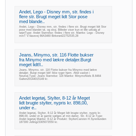
Andet, Lego - Disney mm, str. findes i
flere str. Brugt meget lidt Stor pose
med blande..
Andet, Lego - Disney mm, str. findes i flere str. Brugt meget lidt Stor
pose med blandet tø, og skoj. Billeder viser kun et lille udvalg af
tøjetType: Andet Størrelse: findes i flere str. Mærke: Lego - Disney
mmT V.Vasevej 66A3460 Birkerød22752535,28
Jeans, Minymo, str. 116 Flotte bukser
fra Minymo med lækre detaljer.Burgt
meget lidt!I..
Jeans, Minymo, str. 116 Flotte bukser fra Minymo med lækre
detaljer. Burgt meget lidt! Ikke ryger hjem. Altid vasket i
Neutral,Type: Jeans Størrelse: 116 Mærke: MinymoNiels B.8464
Galten20144015149 kr.
Andet legetøj, Stylter, 8-12 år Meget
lidt brugte stylter, nypris kr. 898,00,
under e..
Andet legetøj, Stylter, 8-12 år Meget lidt brugte stylter, nypris kr.
898,00, under et år gamle sælges af min datter. Str. 8-12 år.Type:
Andet legetøj Mærke: 8-12 år Produkt: StylterCarsten H.Syrenlunden
187300 Jelling23305073550 kr.