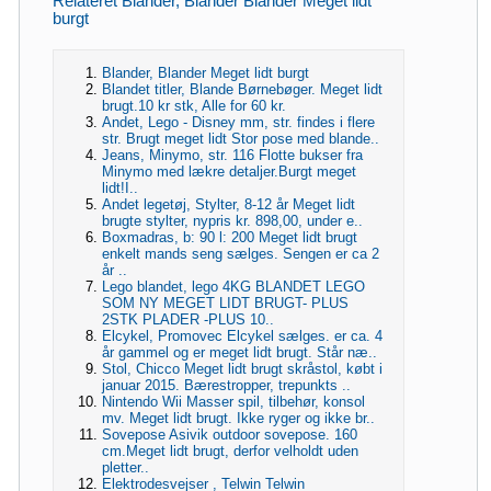
Relateret Blander, Blander Blander Meget lidt
burgt
Blander, Blander Meget lidt burgt
Blandet titler, Blande Børnebøger. Meget lidt
brugt.10 kr stk, Alle for 60 kr.
Andet, Lego - Disney mm, str. findes i flere
str. Brugt meget lidt Stor pose med blande..
Jeans, Minymo, str. 116 Flotte bukser fra
Minymo med lækre detaljer.Burgt meget
lidt!I..
Andet legetøj, Stylter, 8-12 år Meget lidt
brugte stylter, nypris kr. 898,00, under e..
Boxmadras, b: 90 l: 200 Meget lidt brugt
enkelt mands seng sælges. Sengen er ca 2
år ..
Lego blandet, lego 4KG BLANDET LEGO
SOM NY MEGET LIDT BRUGT- PLUS
2STK PLADER -PLUS 10..
Elcykel, Promovec Elcykel sælges. er ca. 4
år gammel og er meget lidt brugt. Står næ..
Stol, Chicco Meget lidt brugt skråstol, købt i
januar 2015. Bærestropper, trepunkts ..
Nintendo Wii Masser spil, tilbehør, konsol
mv. Meget lidt brugt. Ikke ryger og ikke br..
Sovepose Asivik outdoor sovepose. 160
cm.Meget lidt brugt, derfor velholdt uden
pletter..
Elektrodesvejser , Telwin Telwin