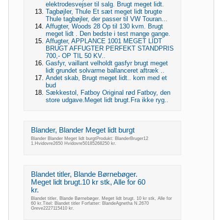
elektrodesvejser til salg. Brugt meget lidt.
Tagbøjler, Thule Et sæt meget lidt brugte
Thule tagbøjler, der passer til VW Touran...
Affugter, Woods 28 Op til 130 kvm. Brugt
meget lidt . Den bedste i test mange gange.
Affugter, APPLANCE 1001 MEGET LIDT
BRUGT AFFUGTER PERFEKT STANDPRIS
700,- OP TIL 50 KV..
Gasfyr, vaillant velholdt gasfyr brugt meget
lidt grundet solvarme ballanceret aftræk ..
Andet skab, Brugt meget lidt.. kom med et
bud
Sækkestol, Fatboy Original rød Fatboy, den
store udgave.Meget lidt brugt.Fra ikke ryg..
Blander, Blander Meget lidt burgt
Blander Blander Meget lidt burgtProdukt: BlanderBruger12
1.Hvidovre2650 Hvidovre50185268250 kr.
Blandet titler, Blande Børnebøger.
Meget lidt brugt.10 kr stk, Alle for 60
kr.
Blandet titler, Blande Børnebøger. Meget lidt brugt. 10 kr stk, Alle for
60 kr.Titel: Blandet titler Forfatter: BlandeAgnetha N.2670
Greve2227115410 kr.