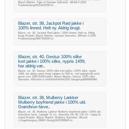
Blazer Mærke: Tiger of Sweden Størrelse: 38Ulla P.2000
Frederiksberg26253032550 kr.
Blazer, str. 38, Jackpot Rød jakke i
100% linned. Helt ny. Aldrig brugt.
Blazer, str. 38, Jackpot Rød jakke i 100% linned. Helt ny. Aldrig
brugt.Produkt: Blazer Mærke: Jackpot Størrelse: 38Peter A.2000
Frederiksberg25667300200 kr.
Blazer, str. 40, Gestuz 100% silke
kort jakke i 100% silke, nypris 1499,
har aldrig væ..
Blazer, str. 40, Gestuz 100% silke kort jakke i 100% silke, nypris
1499, har aldrig været brugt sælges for 800 kr. ved spørgsmål send
gerne sms 23607430Produkt: Blazer Mærke: Gestuz 100% silke
Størrelse: 40Dorthe A.AAAAAAAAAAA3550 Slangerup9999999980
Blazer, str. 38, Mulberry Lækker
Mulberry boyfriend jakke i 100% uld.
Grøn/brun farve..
Blazer, str. 38, Mulberry Lækker Mulberry boyfriend jakke i 100% uld.
Grøn/brun farve. Længde 72 cm. Størrelse DK 38 / UK 10. I rigtig fin
stand.Produkt: Blazer Mærke: Mulberry Størrelse: 38Lene
L.Engelsborgvej 28800 Viborg24625056800 kr.