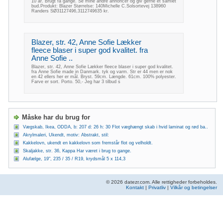
10 år. Brugt få gange. Se mine andre annoncer og giv gerne et samlet
bud.Produkt: Blazer Størrelse: 140Michelle C.Solsortevej 138960
Randers SØ31127496,3112749635 kr.
Blazer, str. 42, Anne Sofie Lækker
fleece blaser i super god kvalitet. fra
Anne Sofie ..
Blazer, str. 42, Anne Sofie Lækker fleece blaser i super god kvalitet.
fra Anne Sofie made in Danmark. tyk og varm. Str er 44 men er nok
en 42 ellers her er mål. Bryst. 59cm. Længde. 61cm. 100% polyester.
Farve er sort. Porto. 50,- Jeg har 3 tilbud s
Måske har du brug for
Vægskab, Ikea, ODDA, b: 207 d: 26 h: 30 Flot væghængt skab i hvid laminat og rød ba..
Akrylmaleri, Ukendt, motiv: Abstrakt, stil:
Kakkelovn, ukendt en kakkelovn som fremstår flot og velholdt.
Skaljakke, str. 36, Kappa Har været i brug to gange.
Alufælge, 19", 235 / 35 / R19, krydsmål 5 x 114,3
© 2026 datezr.com. Alle rettigheder forbeholdes.
Kontakt
|
Privatliv
|
Vilkår og betingelser