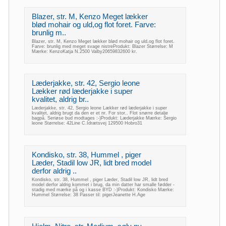
Blazer, str. M, Kenzo Meget lækker
blød mohair og uld,og flot foret. Farve:
brunlig m..
Blazer, str. M, Kenzo Meget lækker blød mohair og uld,og flot foret.
Farve: brunlig med meget svage nistreProdukt: Blazer Størrelse: M
Mærke: KenzoKatja N.2500 Valby20659832600 kr.
Læderjakke, str. 42, Sergio leone
Lækker rød læderjakke i super
kvalitet, aldrig br..
Læderjakke, str. 42, Sergio leone Lækker rød læderjakke i super
kvalitet, aldrig brugt da den er et nr. For stor.. Flot snørre detalje
bagpå. Seriøse bud modtages :-)Produkt: Læderjakke Mærke: Sergio
leone Størrelse: 42Line C.Idrætsvej 129500 Hobro31
Kondisko, str. 38, Hummel , piger
Læder, Stadil low JR, lidt bred model
derfor aldrig ..
Kondisko, str. 38, Hummel , piger Læder, Stadil low JR, lidt bred
model derfor aldrig kommet i brug, da min datter har smalle fødder -
stadig med mærke på og i kasse BYD :-)Produkt: Kondisko Mærke:
Hummel Størrelse: 38 Passer til: pigerJeanette H.Age