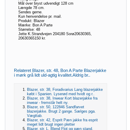
Mål over bryst udvendigt 128 cm
Længde 78 cm.
Sendes gerne.
Kun henvendelse pr. mail.
Produkt: Blazer
Mærke: Bon A Parte
Størrelse: 48
Jette K.
Strandvejen 20
4180 Sorø
20630365,
20630365
150 kr.
Relateret Blazer, str. 48, Bon A Parte Blazerjakke
i mørk grå lidt uld-agtig kvalitet.Aldrig br..
Blazer, str. 38, Foradivarius Lang blazerjakke
købt i Spanien. Lyserød med hvidt og r..
Blazer, str. 38, Inwear Kort blazerjakke fra
inwear - fremstår helt ny.
Blazer, str. 50, 122846 Sandfarvet
blazerjakke. Brugt 2 gange. Sælges pga.
Vægttab.
Blazer, str. 42, Esprit Pæn jakke fra esprit
meget lidt brugt ingen pletter
Blazer, str. L, Blend Flot og pæn stand,