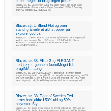
esprit meget lidt brugt ingen pletter
Blazer, str. 42, Esprit Pæn jakke fra esprit meget lidt brugt ingen
pletterProdukt: Blazer Mærke: Esprit Størrelse: 42Ella F.Sundvej
54e8700 Horsens20242052100 kr.
Blazer, str. L, Blend Flot og pæn
stand, gråmeleret uld, stropper på
skuldre, god pa..
Blazer, str. L, Blend Flot og pæn stand, gråmeleret uld, stropper på
skuldre, god pasform Str L / 52 Nypris: 699 krProdukt: Blazer
Størrelse: L Mærke: BlendRené W.Mannehøj 336600
Vejen25452266200 kr.
Blazer, str. 38, Elise Gug ELEGANT
sort jakke - gennem foeretMeget lidt
brugtMÅL:Læng..
Blazer, str. 38, Elise Gug ELEGANT sort jakke - gennem foeret
Meget lidt brugt MÅL: Længde 60 cm Længde fra ærmegab og ned 35
cm Ærmelængde 41 cm Brystmål 2x46 cm knappet Fra IKKE ryger
hjem, ingen dyr, skyllemiddel og tumbler Ved forsendelse porto k
Blazer, str. 38, Tiger of Sweden Fed
ternet habitjakke i 50% uld og 50%
polyester. Sty..
Blazer, str. 38, Tiger of Sweden Fed ternet habitjakke i 50% uld og
50% polyester. Style: Station. Aldrig brugt. Købspris 1600kr.Produkt: