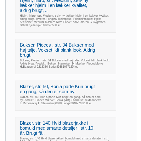
Hjelm, Nitro, str. Medium, sølv ny
lækker hjelm i en lækker kvalitet,
aldrig brugt, ..
Hjelm, Nitro, str. Medium, sølv ny lækker hjelm i en lækker kvalitet,
aldrig brugt, leveres i original hjelmpose, PrisideProdukt: Hjelm
Størrelse: Medium Mærke: Nitro Farve: sølvCarsten G.Bygtoften
68620 Kjellerup21469246500 kr.
Bukser, Pieces , str. 34 Bukser med
høj talje. Vokset lidt blank look. Aldrig
brugt.
Bukser, Pieces , str. 34 Bukser med høj talje. Vokset lidt blank look.
Aldrig brugt.Produkt: Bukser Størrelse: 34 Mærke: PiecesMette
H.Byagervej 2218330 Beder89381077125 kr.
Blazer, str. 50, Bon'a parte Kun brugt
en gang, så den er som ny.
Blazer, str. 50, Bon'a parte Kun brugt en gang, så den er som
ny.Produkt: Blazer Mærke: Bon'a parte Størrelse: 50Jeannette
K.Mimosevej 1, Stevnstrup8870 Langå28402710200 kr.
Blazer, str. 140 Hvid blazerjakke i
bomuld med smarte detaljer i str. 10
år. Brugt få..
Blazer, str. 140 Hvid blazerjakke i bomuld med smarte detaljer i str.