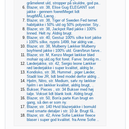
gråmeleret uld, stropper på skuldre, god pa..
Blazer, str. 38, Elise Gug ELEGANT sort
jakke - gennem foeretMeget lidt
brugtMÅL:Læng..
Blazer, str. 38, Tiger of Sweden Fed ternet
habitjakke i 50% uld og 50% polyester. Sty..
Blazer, str. 38, Jackpot Rød jakke i 100%
linned. Helt ny. Aldrig brugt.
Blazer, str. 40, Gestuz 100% silke kort jakke
i 100% silke, nypris 1499, har aldrig væ..
Blazer, str. 38, Mulberry Lækker Mulberry
boyfriend jakke i 100% uld. Grøn/brun farve..
Blazer, str. M, Kenzo Meget lækker blød
mohair og uld,og flot foret. Farve: brunlig m..
Læderjakke, str. 42, Sergio leone Lækker
rød læderjakke i super kvalitet, aldrig br..
Kondisko, str. 38, Hummel , piger Læder,
Stadil low JR, lidt bred model derfor aldrig ..
Hjelm, Nitro, str. Medium, sølv ny lækker
hjelm i en lækker kvalitet, aldrig brugt, ..
Bukser, Pieces , str. 34 Bukser med høj
talje. Vokset lidt blank look. Aldrig brugt.
Blazer, str. 50, Bon'a parte Kun brugt en
gang, så den er som ny.
Blazer, str. 140 Hvid blazerjakke i bomuld
med smarte detaljer i str. 10 år. Brugt få..
Blazer, str. 42, Anne Sofie Lækker fleece
blaser i super god kvalitet. fra Anne Sofie ..