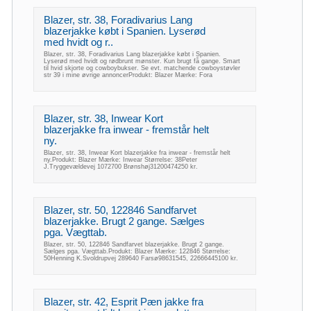
Blazer, str. 38, Foradivarius Lang
blazerjakke købt i Spanien. Lyserød
med hvidt og r..
Blazer, str. 38, Foradivarius Lang blazerjakke købt i Spanien.
Lyserød med hvidt og rødbrunt mønster. Kun brugt få gange. Smart
til hvid skjorte og cowboybukser. Se evt. matchende cowboystøvler
str 39 i mine øvrige annoncerProdukt: Blazer Mærke: Fora
Blazer, str. 38, Inwear Kort
blazerjakke fra inwear - fremstår helt
ny.
Blazer, str. 38, Inwear Kort blazerjakke fra inwear - fremstår helt
ny.Produkt: Blazer Mærke: Inwear Størrelse: 38Peter
J.Tryggevældevej 1072700 Brønshøj31200474250 kr.
Blazer, str. 50, 122846 Sandfarvet
blazerjakke. Brugt 2 gange. Sælges
pga. Vægttab.
Blazer, str. 50, 122846 Sandfarvet blazerjakke. Brugt 2 gange.
Sælges pga. Vægttab.Produkt: Blazer Mærke: 122846 Størrelse:
50Henning K.Svoldrupvej 289640 Farsø98631545, 22666445100 kr.
Blazer, str. 42, Esprit Pæn jakke fra