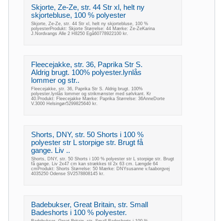
Skjorte, Ze-Ze, str. 44 Str xl, helt ny
skjortebluse, 100 % polyester
Skjorte, Ze-Ze, str. 44 Str xl, helt ny skjortebluse, 100 %
polyesterProdukt: Skjorte Størrelse: 44 Mærke: Ze-ZeKarina
J.Nordvangs Alle 2 H8250 Egå60778922100 kr.
Fleecejakke, str. 36, Paprika Str S.
Aldrig brugt. 100% polyester.lynlås
lommer og str..
Fleecejakke, str. 36, Paprika Str S. Aldrig brugt. 100%
polyester.lynlås lommer og strikmønster med sølvkant. Kr
40.Produkt: Fleecejakke Mærke: Paprika Størrelse: 36AnneDorte
V.3000 Helsingør5299825640 kr.
Shorts, DNY, str. 50 Shorts i 100 %
polyester str L storpige str. Brugt få
gange. Liv ..
Shorts, DNY, str. 50 Shorts i 100 % polyester str L storpige str. Brugt
få gange. Liv 2x47 cm kan strækkes til 2x 63 cm. Længde 64
cmProdukt: Shorts Størrelse: 50 Mærke: DNYsusanne v.faaborgvej
4035250 Odense SV2578808145 kr.
Badebukser, Great Britain, str. Small
Badeshorts i 100 % polyester.