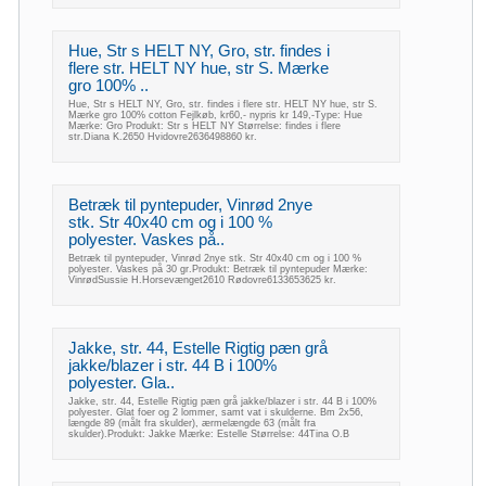
Hue, Str s HELT NY, Gro, str. findes i
flere str. HELT NY hue, str S. Mærke
gro 100% ..
Hue, Str s HELT NY, Gro, str. findes i flere str. HELT NY hue, str S.
Mærke gro 100% cotton Fejlkøb, kr60,- nypris kr 149,-Type: Hue
Mærke: Gro Produkt: Str s HELT NY Størrelse: findes i flere
str.Diana K.2650 Hvidovre2636498860 kr.
Betræk til pyntepuder, Vinrød 2nye
stk. Str 40x40 cm og i 100 %
polyester. Vaskes på..
Betræk til pyntepuder, Vinrød 2nye stk. Str 40x40 cm og i 100 %
polyester. Vaskes på 30 gr.Produkt: Betræk til pyntepuder Mærke:
VinrødSussie H.Horsevænget2610 Rødovre6133653625 kr.
Jakke, str. 44, Estelle Rigtig pæn grå
jakke/blazer i str. 44 B i 100%
polyester. Gla..
Jakke, str. 44, Estelle Rigtig pæn grå jakke/blazer i str. 44 B i 100%
polyester. Glat foer og 2 lommer, samt vat i skulderne. Bm 2x56,
længde 89 (målt fra skulder), ærmelængde 63 (målt fra
skulder).Produkt: Jakke Mærke: Estelle Størrelse: 44Tina O.B