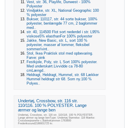
Vest, str. 36, Playlife, Dunwest - 100%
Polyester
Vindjakke, str. XL, National Geographic 100
% polyester
Bukser, 110117, str. 44 sorte bukser, 100%
polyester, benlængde 77 cm, 2 baglommer
med..
str. 40, 114500 Flot sort nederdel i str. L95%
viskose5% elasthanFor 100% polyester
Jakke, New Basic, str. L, sort 100 %
polyester, masser af lommer, fleksibel
sommer/vint..
Stol, Ikea Praktisk stol med opbevaring.
Farve: pink
Festkjole, Poly, str. L Sort 100% polyester.
Med underskørt.Livvidde ca 78-80
cmLængd..
Heldragt, Heldragt, Hummel, str. 68 Lækker
Hummel heldragt str 68. Som ny.100 %
Polyes..
Undertøj, Crossbow, str. 116 str.
110/116. 100 % POLYESTER. Lange
ærmer og lange ben
Undertøj, Crossbow, str. 116 str. 110/116. 100 % POLYESTER.
Lange ærmer og lange benType: Undertøj Størrelse: 116 Mærke:
Crossbowjeanette c.Bakkekammen 1763600
Frederikssund2186931725 kr.