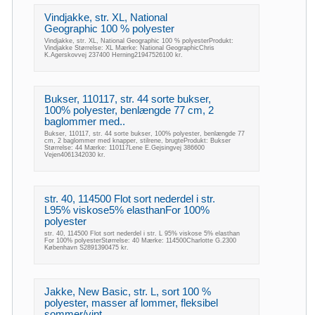
Vindjakke, str. XL, National
Geographic 100 % polyester
Vindjakke, str. XL, National Geographic 100 % polyesterProdukt:
Vindjakke Størrelse: XL Mærke: National GeographicChris
K.Agerskovvej 237400 Herning21947526100 kr.
Bukser, 110117, str. 44 sorte bukser,
100% polyester, benlængde 77 cm, 2
baglommer med..
Bukser, 110117, str. 44 sorte bukser, 100% polyester, benlængde 77
cm, 2 baglommer med knapper, stilrene, brugteProdukt: Bukser
Størrelse: 44 Mærke: 110117Lene E.Gejsingvej 386600
Vejen4061342030 kr.
str. 40, 114500 Flot sort nederdel i str.
L95% viskose5% elasthanFor 100%
polyester
str. 40, 114500 Flot sort nederdel i str. L 95% viskose 5% elasthan
For 100% polyesterStørrelse: 40 Mærke: 114500Charlotte G.2300
København S2891390475 kr.
Jakke, New Basic, str. L, sort 100 %
polyester, masser af lommer, fleksibel
sommer/vint..