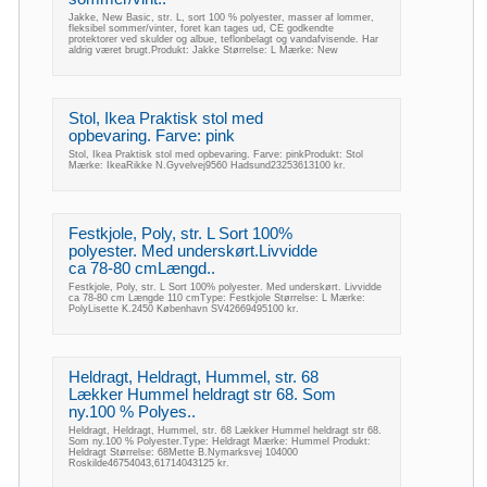
Jakke, New Basic, str. L, sort 100 % polyester, masser af lommer,
fleksibel sommer/vinter, foret kan tages ud, CE godkendte
protektorer ved skulder og albue, teflonbelagt og vandafvisende. Har
aldrig været brugt.Produkt: Jakke Størrelse: L Mærke: New
Stol, Ikea Praktisk stol med
opbevaring. Farve: pink
Stol, Ikea Praktisk stol med opbevaring. Farve: pinkProdukt: Stol
Mærke: IkeaRikke N.Gyvelvej9560 Hadsund23253613100 kr.
Festkjole, Poly, str. L Sort 100%
polyester. Med underskørt.Livvidde
ca 78-80 cmLængd..
Festkjole, Poly, str. L Sort 100% polyester. Med underskørt. Livvidde
ca 78-80 cm Længde 110 cmType: Festkjole Størrelse: L Mærke:
PolyLisette K.2450 København SV42669495100 kr.
Heldragt, Heldragt, Hummel, str. 68
Lækker Hummel heldragt str 68. Som
ny.100 % Polyes..
Heldragt, Heldragt, Hummel, str. 68 Lækker Hummel heldragt str 68.
Som ny.100 % Polyester.Type: Heldragt Mærke: Hummel Produkt:
Heldragt Størrelse: 68Mette B.Nymarksvej 104000
Roskilde46754043,61714043125 kr.