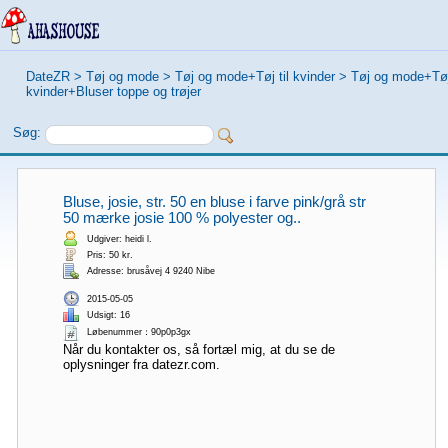
DateZR
>
Tøj og mode
>
Tøj og mode+Tøj til kvinder
>
Tøj og mode+Tøj 
kvinder+Bluser toppe og trøjer
Søg:
Bluse, josie, str. 50 en bluse i farve pink/grå str
50 mærke josie 100 % polyester og..
Udgiver: heidi l.
Pris: 50 kr.
Adresse: brusåvej 4 9240 Nibe
2015-05-05
Udsigt: 16
Løbenummer：90p0p3gx
Når du kontakter os, så fortæl mig, at du se de
oplysninger fra datezr.com.