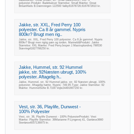
Badebukser, Great Britain, str. Small Badeshorts i 100 %
polyester.Produkt: Badebukser Størrelse: Small Mærke: Great
BritainNiels B.Dæmningen 122500 Valby61678728,6167872810 kr.
Jakke, str. XXL, Fred Perry 100
polyester. Ca 8 år gammel. Nypris
800kr? Brugt men rig..
Jakke, str. XXL, Fred Perry 100 polyester. Ca 8 år gammel. Nypris
800kr? Brugt men rigtig pæn og iorden. MarineblåProdukt: Jakke
Størrelse: XXL Mærke: Fred PerryJesper J.Mastruplundvej 799530
Støvring41827766250 kr.
Jakke, Hummel, str. 92 Hummel
jakke, str. 92Næsten ubrugt, 100%
polyester. Aftagelig h..
Jakke, Hummel, str. 92 Hummel jakke, str. 92 Næsten ubrugt, 100%
polyester. Aftagelig hætte. Nypris: 749,95.Type: Jakke Størrelse: 92
Mærke: HummelSofie B.7100 Vejle24491667150 kr.
Vest, str. 36, Playlife, Dunwest -
100% Polyester
Vest, str. 36, Playlife Dunwest - 100% PolyesterProdukt: Vest
Mærke: Playlife Størrelse: 36Marianne P.Lyngevej 41, Ganløse3660
Stenløse4057136975 kr.