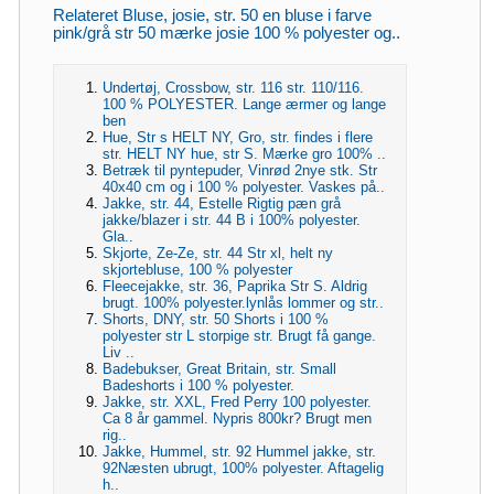
Relateret Bluse, josie, str. 50 en bluse i farve
pink/grå str 50 mærke josie 100 % polyester og..
Undertøj, Crossbow, str. 116 str. 110/116.
100 % POLYESTER. Lange ærmer og lange
ben
Hue, Str s HELT NY, Gro, str. findes i flere
str. HELT NY hue, str S. Mærke gro 100% ..
Betræk til pyntepuder, Vinrød 2nye stk. Str
40x40 cm og i 100 % polyester. Vaskes på..
Jakke, str. 44, Estelle Rigtig pæn grå
jakke/blazer i str. 44 B i 100% polyester.
Gla..
Skjorte, Ze-Ze, str. 44 Str xl, helt ny
skjortebluse, 100 % polyester
Fleecejakke, str. 36, Paprika Str S. Aldrig
brugt. 100% polyester.lynlås lommer og str..
Shorts, DNY, str. 50 Shorts i 100 %
polyester str L storpige str. Brugt få gange.
Liv ..
Badebukser, Great Britain, str. Small
Badeshorts i 100 % polyester.
Jakke, str. XXL, Fred Perry 100 polyester.
Ca 8 år gammel. Nypris 800kr? Brugt men
rig..
Jakke, Hummel, str. 92 Hummel jakke, str.
92Næsten ubrugt, 100% polyester. Aftagelig
h..