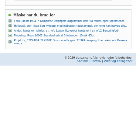
Måske har du brug for
Ford Escort 1994 -> Komplette ledningers diagrammer dem fra fordes egne værksteder
Hvilestol, stof, Ikea Sort hvilestol med indbygget fodskammel, der nemt kan hæves elle..
Andet, handsker, shirley, str. o/s Lange lilla velour handsker i str o/s2 SorteringAldr..
Modeltog, Roco 10603 Standard stik til 3 ledninger. 10 stk 45kr.
Projektor, TOSHIBA TLP681E Stor model Nypris 37.999 dengang. Har dokument Kamera
arm, s..
© 2026 datezr.com. Alle rettigheder forbeholdes.
Kontakt
|
Privatliv
|
Vilkår og betingelser