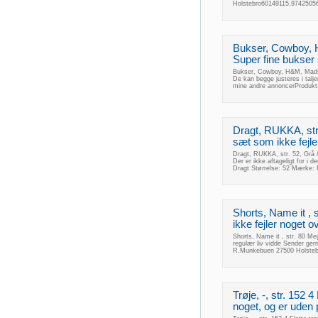
Holstebro60149115,97425056
Bukser, Cowboy, 
Super fine bukser 
Bukser, Cowboy, H&M, Mads &
De kan begge justeres i talje
mine andre annoncerProduk
Dragt, RUKKA, str
sæt som ikke fejle
Dragt, RUKKA, str. 52, Grå 
Der er ikke aftageligt for i
Dragt Størrelse: 52 Mærke:
Shorts, Name it , 
ikke fejler noget 
Shorts, Name it , str. 80 Me
regulær liv vidde Sender ge
R.Munkebuen 27500 Holsteb
Trøje, -, str. 152 4
noget, og er uden 