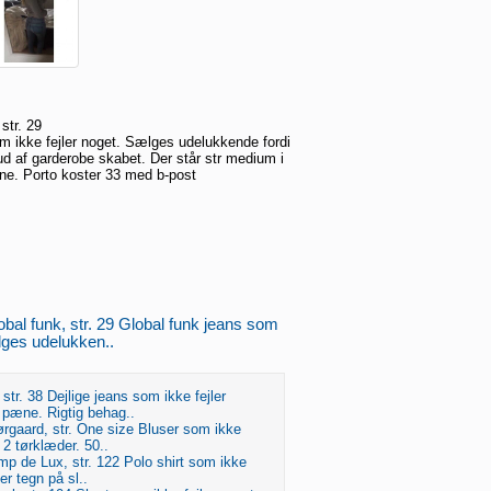
str. 29
m ikke fejler noget. Sælges udelukkende fordi
 ud af garderobe skabet. Der står str medium i
ne. Porto koster 33 med b-post
obal funk, str. 29 Global funk jeans som
ælges udelukken..
str. 38 Dejlige jeans som ikke fejler
 pæne. Rigtig behag..
rgaard, str. One size Bluser som ikke
 2 tørklæder. 50..
omp de Lux, str. 122 Polo shirt som ikke
ger tegn på sl..