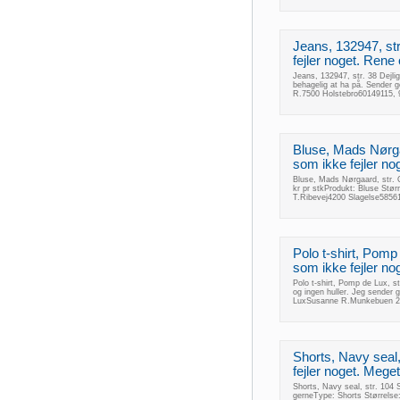
Jeans, 132947, str
fejler noget. Rene
Jeans, 132947, str. 38 Dejli
behagelig at ha på. Sender
R.7500 Holstebro60149115, 
Bluse, Mads Nørga
som ikke fejler no
Bluse, Mads Nørgaard, str. O
kr pr stkProdukt: Bluse Stø
T.Ribevej4200 Slagelse5856
Polo t-shirt, Pomp 
som ikke fejler nog
Polo t-shirt, Pomp de Lux, st
og ingen huller. Jeg sender 
LuxSusanne R.Munkebuen 27
Shorts, Navy seal,
fejler noget. Meg
Shorts, Navy seal, str. 104
gerneType: Shorts Størrel