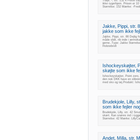
Trøje, -, str. 152 4 Flotte t
ikke rygerhjem. Prisen er 10 
Størrelse: 152 Mærke: -Fred
Jakke, Pippi, str. 
jakke som ikke fej
Jakke, Pippi, str. 86 Dejlig 
måde slidt, rib inde i ærmek
gerne..Type: Jakke Størrel
Holstebro6
Ishockeyskøjter, Po
skøjte som ikke fe
Ishockeyskøjter, Point zero, 
den nok DKK have en slibning
med sko og tøj.Produkt: Ish
Brudekjole, Lilly, 
som ikke fejler no
Brudekjole, Lilly, str. 42 Sm
skørt. Kan snøres ind i rygg
Størrelse: 42 Mærke: LillyC
Andet, Milla, str.