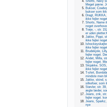
Shorts, Navy se
Meget pæne. J
Bukser, Cowboy
bukser som ikke
Dragt, RUKKA, 
ikke fejler noge
Shorts, Name it
noget overhove
Trøje, -, str. 1
er uden pletter
Jakke, Pippi, s
ikke fejler noge
Ishockeyskøjter
ikke fejler noge
Brudekjole, Lil
fejler noget. De
Andet, Milla, s
fejler noget. Me
Skijakke, SOS, 
ikke fejler nog
T-shirt, Bombibi
mindste men blot
Jakke, skind, s
silkefoer, som i
Støvler, str. 39
ægte læder, som
Jeans, znk, st
fejler noget. k
Jeans, Sparkz, 
nye