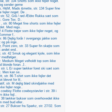
al, str. 104 Shorts som ikke fejler noget.
eg sender gerne
, H&M, Mads &mette, str. 134 Super fine
 fejler noget. De ..
str. 52, Grå / rød Ældre Rukka sæt som
t. Gore Tex. D..
 , str. 80 Meget fine shorts som ikke fejler
det. Med regu..
52 4 Flotte trøjer som ikke fejler noget, og
.Kommer f..
tr. 86 Dejlig forår / overgangs jakke som
t og på inge..
, Point zero, str. 33 Super fin skøjte som
t andet end..
ly, str. 42 Smuk og elegant kjole, som ikke
r medfølger..
tr. Medium Meget velholdt top som ikke
d blonde foran. J..
str. L Er super lækker foret ski sæt som
et. Men kan se..
tt, str. 86 T-shirt som ikke fejler det
 blevet for lil..
atif, str. M dejlig blød skindjakke med
kke fejler noge..
, cowboy Flotte cowboystøvler i str. 39 i
 ikke fejl..
r. 38 lækker bukser som overhovedet ikke
om med bud eller..
str. 27 Bukser fra Sparkz, str. 27/32. Som