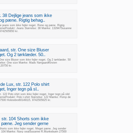
. 38 Dejlige jeans som ikke
 og pæne. Rigtig behag..
ge jeans som ikke fejler noget. Rene og pæne. Rigtig
 gerneProdukt: Jeans Størrelse: 38 Mærke: 132947Susanne
9742505650 kr.
ard, str. One size Bluser
get. Og 2 tørklæder. 50..
ne size Bluser som ikke fejler noget. Og 2 tørklæder. 50
rrelse: One size Mærke: Mads NørgaardKirsten
120750 kr.
de Lux, str. 122 Polo shirt
et, Inger tegn på sl..
r. 122 Polo shirt som ikke fejler noget, Inger tegn på slid
gerneProdukt: Polo t-shirt Størrelse: 122 Mærke: Pomp de
500 Holstebro60149115, 9742505625 kr.
 str. 104 Shorts som ikke
et pæne. Jeg sender gerne
 Shorts som ikke fejler noget. Meget pæne. Jeg sender
se: 104 Mærke: Navy sealSusanne R.Munkebuen 27500