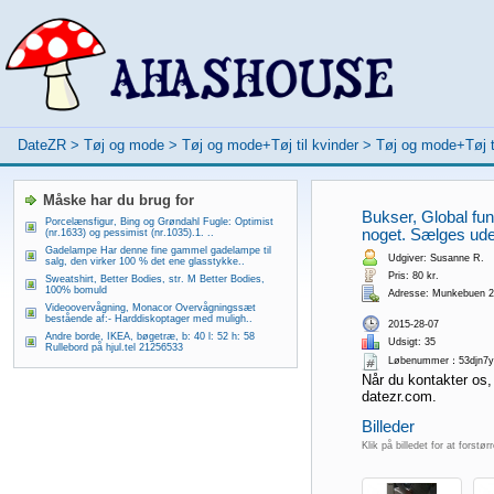
DateZR
>
Tøj og mode
>
Tøj og mode+Tøj til kvinder
>
Tøj og mode+Tøj t
Måske har du brug for
Bukser, Global fun
Porcelænsfigur, Bing og Grøndahl Fugle: Optimist
noget. Sælges ude
(nr.1633) og pessimist (nr.1035).1. ..
Gadelampe Har denne fine gammel gadelampe til
Udgiver: Susanne R.
salg, den virker 100 % det ene glasstykke..
Pris: 80 kr.
Sweatshirt, Better Bodies, str. M Better Bodies,
100% bomuld
Adresse: Munkebuen 2
Videoovervågning, Monacor Overvågningssæt
bestående af:- Harddiskoptager med muligh..
2015-28-07
Andre borde, IKEA, bøgetræ, b: 40 l: 52 h: 58
Udsigt: 35
Rullebord på hjul.tel 21256533
Løbenummer：53djn7y
Når du kontakter os,
datezr.com.
Billeder
Klik på billedet for at forstør