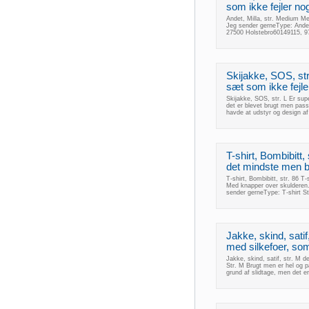
som ikke fejler no
Andet, Milla, str. Medium Me
Jeg sender gerneType: And
27500 Holstebro60149115, 9
Skijakke, SOS, str
sæt som ikke fejle
Skijakke, SOS, str. L Er sup
det er blevet brugt men pass
havde at udstyr og design af
T-shirt, Bombibitt, 
det mindste men blot
T-shirt, Bombibitt, str. 86 T-
Med knapper over skulderen. 
sender gerneType: T-shirt 
Jakke, skind, satif
med silkefoer, som
Jakke, skind, satif, str. M d
Str. M Brugt men er hel og pæn
grund af slidtage, men det er