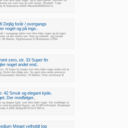
røjer som ikke fejler noget, og er uden pletter. Kommer fra
kroner per styk hvis du selv henter :)Produkt: Trøje
dy B.Statenevej 43450 Allerød2383820310 kr.
86 Dejlig forår / overgangs
ler noget og på inge..
forår / overgangs jakke som ikke fejler noget og på ingen
anten så den slutter tæt. Pæn og velholdt, Jeg sender
se: 86 Mærke: PippiSusanne R.Munkebuen 27500
int zero, str. 33 Super fin
jler noget andet end..
str. 33 Super fin skøjte som ikke fejler noget andet end at
. Derfor den billige pris. Se også mine andre annoncer
ockeyskøjter Størrelse: 33 Mærke: Point zeroSusan B
str. 42 Smuk og elegant kjole,
get. Der medfølger..
uk og elegant kjole, som ikke fejler noget. Der medfølger et
en med krydsbånd Nypris i alt 10.995 krProdukt: Brudekjole
amilla A.4050 Skibby507471471.800 kr.
 Medium Meget velholdt top