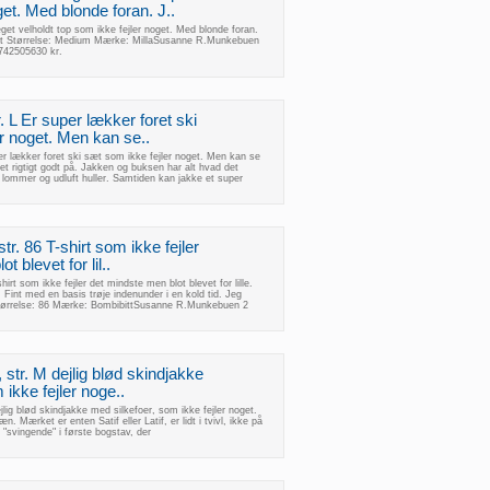
get. Med blonde foran. J..
get velholdt top som ikke fejler noget. Med blonde foran.
et Størrelse: Medium Mærke: MillaSusanne R.Munkebuen
742505630 kr.
. L Er super lækker foret ski
r noget. Men kan se..
er lækker foret ski sæt som ikke fejler noget. Men kan se
et rigtigt godt på. Jakken og buksen har alt hvad det
 lommer og udluft huller. Samtiden kan jakke et super
str. 86 T-shirt som ikke fejler
 blevet for lil..
shirt som ikke fejler det mindste men blot blevet for lille.
Fint med en basis trøje indenunder i en kold tid. Jeg
Størrelse: 86 Mærke: BombibittSusanne R.Munkebuen 2
, str. M dejlig blød skindjakke
 ikke fejler noge..
ejlig blød skindjakke med silkefoer, som ikke fejler noget.
. Mærket er enten Satif eller Latif, er lidt i tvivl, ikke på
 "svingende" i første bogstav, der