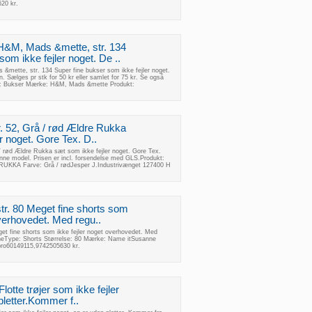
20 kr.
H&M, Mads &mette, str. 134
som ikke fejler noget. De ..
mette, str. 134 Super fine bukser som ikke fejler noget.
n. Sælges pr stk for 50 kr eller samlet for 75 kr. Se også
t: Bukser Mærke: H&M, Mads &mette Produkt:
. 52, Grå / rød Ældre Rukka
r noget. Gore Tex. D..
/ rød Ældre Rukka sæt som ikke fejler noget. Gore Tex.
 denne model. Prisen er incl. forsendelse med GLS.Produkt:
 RUKKA Farve: Grå / rødJesper J.Industrivænget 127400 H
str. 80 Meget fine shorts som
overhovedet. Med regu..
get fine shorts som ikke fejler noget overhovedet. Med
rneType: Shorts Størrelse: 80 Mærke: Name itSusanne
ro60149115,9742505630 kr.
 Flotte trøjer som ikke fejler
pletter.Kommer f..