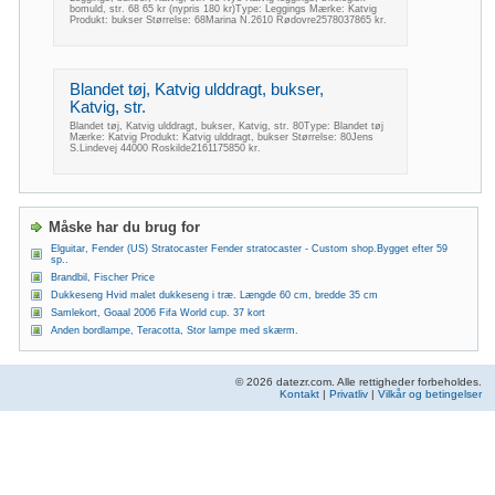
bomuld, str. 68 65 kr (nypris 180 kr)Type: Leggings Mærke: Katvig
Produkt: bukser Størrelse: 68Marina N.2610 Rødovre2578037865 kr.
Blandet tøj, Katvig ulddragt, bukser,
Katvig, str.
Blandet tøj, Katvig ulddragt, bukser, Katvig, str. 80Type: Blandet tøj
Mærke: Katvig Produkt: Katvig ulddragt, bukser Størrelse: 80Jens
S.Lindevej 44000 Roskilde2161175850 kr.
Måske har du brug for
Elguitar, Fender (US) Stratocaster Fender stratocaster - Custom shop.Bygget efter 59
sp..
Brandbil, Fischer Price
Dukkeseng Hvid malet dukkeseng i træ. Længde 60 cm, bredde 35 cm
Samlekort, Goaal 2006 Fifa World cup. 37 kort
Anden bordlampe, Teracotta, Stor lampe med skærm.
© 2026 datezr.com. Alle rettigheder forbeholdes.
Kontakt
|
Privatliv
|
Vilkår og betingelser