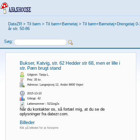
DateZR
>
Til børn
>
Til børn+Børnetøj
>
Til børn+Børnetøj+Drengetøj 0-
år str. 50-86
Søg:
Bukser, Katvig, str. 62 Hedder str 68, men er lille i
str. Pæn brugt stand
Udgiver: Tanja L.
Pris: 35 kr.
Adresse: Langrejsvej 12, Andst 6600 Vejen
2015-13-10
Udsigt: 42
Løbenummer：5211eg2x
Når du kontakter os, så fortæl mig, at du se de
oplysninger fra datezr.com.
Billeder
Klik på billedet for at forstørre