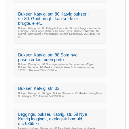
Bukser, Katvig, str. 80 Katvig bukser i
str 80. Godt brugt - kan se de er
brugte, eller..
Bukser, Katvig, str. 80 Katvig bukser i str 80. Godt brugt - kan se de
er brugte, ellers ingen pletter eller andet.Type: Bukser Størrelse: 80
Mærke: KatvigJune I.Viktoriagade 301655 København V6014454730
kr.
Bukser, Katvig, str. 98 Som nye
prisen er fast uden porto
Bukser, Katvig, str. 98 Som nye prisen er fast uden portoType:
Bukser Størrelse: 98 Mærke: KatvigMalene B.Schweizerdalsvej
1052610 Rødovre2860451540 kr.
Bukser, Katvig, str. 92
Bukser, Katvig, str. 92Type: Bukser Størrelse: 92 Mærke: KatvigNina
S.Blåhegnet2670 Greve6052271050 kr.
Leggings, bukser, Katvig, str. 68 Nye
Katvig leggings, økologisk bomuld,
str. 6865 kr ..
Leggings, bukser, Katvig, str. 68 Nye Katvig leggings, økologisk