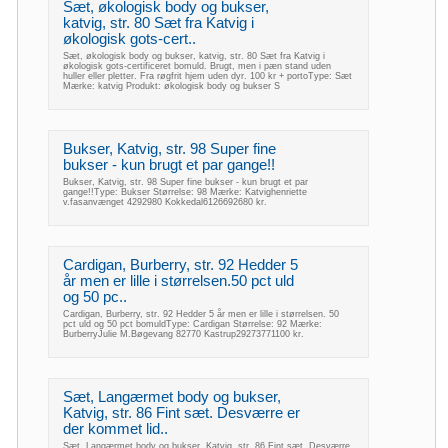
Sæt, økologisk body og bukser,
katvig, str. 80 Sæt fra Katvig i
økologisk gots-cert..
Sæt, økologisk body og bukser, katvig, str. 80 Sæt fra Katvig i
økologisk gots-certificeret bomuld. Brugt, men i pæn stand uden
huller eller pletter. Fra røgfrit hjem uden dyr. 100 kr + portoType: Sæt
Mærke: katvig Produkt: økologisk body og bukser S
Bukser, Katvig, str. 98 Super fine
bukser - kun brugt et par gange!!
Bukser, Katvig, str. 98 Super fine bukser - kun brugt et par
gange!!Type: Bukser Størrelse: 98 Mærke: Katvighenriette
v.fasanvænget 4292980 Kokkedal6126692680 kr.
Cardigan, Burberry, str. 92 Hedder 5
år men er lille i størrelsen.50 pct uld
og 50 pc..
Cardigan, Burberry, str. 92 Hedder 5 år men er lille i størrelsen. 50
pct uld og 50 pct bomuldType: Cardigan Størrelse: 92 Mærke:
BurberryJulie M.Bøgevang 82770 Kastrup29273771100 kr.
Sæt, Langærmet body og bukser,
Katvig, str. 86 Fint sæt. Desværre er
der kommet lid..
Sæt, Langærmet body og bukser, Katvig, str. 86 Fint sæt. Desværre