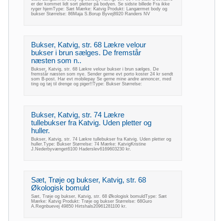
er der kommet lidt sort pletter på bodyen. Se sidste billede Fra ikke
ryger hjemType: Sæt Mærke: Katvig Produkt: Langærmet body og
bukser Størrelse: 86Maja S.Borup Byvej8920 Randers NV
Bukser, Katvig, str. 68 Lækre velour
bukser i brun sælges. De fremstår
næsten som n..
Bukser, Katvig, str. 68 Lækre velour bukser i brun sælges. De
fremstår næsten som nye. Sender gerne evt porto koster 24 kr sendt
som B-post. Har evt mobilepay Se gerne mine andre annoncer, med
ting og tøj til drenge og piger!!Type: Bukser Størrelse:
Bukser, Katvig, str. 74 Lækre
tullebukser fra Katvig. Uden pletter og
huller.
Bukser, Katvig, str. 74 Lækre tullebukser fra Katvig. Uden pletter og
huller.Type: Bukser Størrelse: 74 Mærke: KatvigKristine
J.Nederbyvænget6100 Haderslev6169603230 kr.
Sæt, Trøje og bukser, Katvig, str. 68
Økologisk bomuld
Sæt, Trøje og bukser, Katvig, str. 68 Økologisk bomuldType: Sæt
Mærke: Katvig Produkt: Trøje og bukser Størrelse: 68Guro
A.Regnbuevej 49850 Hirtshals20961281100 kr.