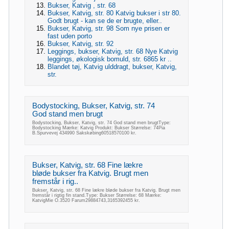
Bukser, Katvig , str. 68
Bukser, Katvig, str. 80 Katvig bukser i str 80.
Godt brugt - kan se de er brugte, eller..
Bukser, Katvig, str. 98 Som nye prisen er
fast uden porto
Bukser, Katvig, str. 92
Leggings, bukser, Katvig, str. 68 Nye Katvig
leggings, økologisk bomuld, str. 6865 kr ..
Blandet tøj, Katvig ulddragt, bukser, Katvig,
str.
Bodystocking, Bukser, Katvig, str. 74
God stand men brugt
Bodystocking, Bukser, Katvig, str. 74 God stand men brugtType:
Bodystocking Mærke: Katvig Produkt: Bukser Størrelse: 74Pia
B.Spurvevej 434990 Sakskøbing60518570100 kr.
Bukser, Katvig, str. 68 Fine lækre
bløde bukser fra Katvig. Brugt men
fremstår i rig..
Bukser, Katvig, str. 68 Fine lækre bløde bukser fra Katvig. Brugt men
fremstår i rigtig fin stand.Type: Bukser Størrelse: 68 Mærke:
KatvigMie O.3520 Farum29884743,3165392455 kr.