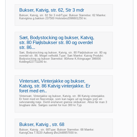
Bukser, Katvig, str. 62, Str 3 mdr
Bukser, Katvig, str. 62 Str 3 mdrType: Bukser Størrelse: 62 Mærke:
Katvigtina g.bakken 237500 Holstebro2096601250 kr.
Sæt, Bodystocking og bukser, Katvig,
str. 80 Fløjlsbukser str. 80 og overdel
str. 86...
Sæt, Bodystocking og bukser, Katvig, str. 80 Fløjlsbukser str. 80 og
overdel str. 86. Meget velholdt.Type: Sæt Mærke: Katvig Produkt:
Bodystocking og bukser Størrelse: 80Anne K.Kringsager 396000
Kolding4227711160 kr.
Vintersæt, Vinterjakke og bukser,
Katvig, str. 86 Katvig vinterjakke. Er
foret med en..
Vintersæt, Vinterjakke og bukser, Katvig, str. 86 Katvig vinterjakke.
Er foret med en fleecetrøje, som kan tages ud og bruges som en
selvstændig trøje. Dertil ensfarvet grønne skibukser. Altså får man 3
brugbare dele. Sælges samlet for kun 300 kr.Typ
Bukser, Katvig , str. 68
Bukser, Katvig , str. 68Type: Bukser Størrelse: 68 Mærke:
KatvigClea T.9220 Aalborg Øst2448957930 kr.