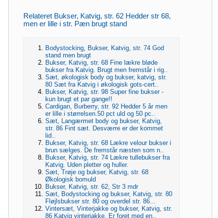
Relateret Bukser, Katvig, str. 62 Hedder str 68,
men er lille i str. Pæn brugt stand
Bodystocking, Bukser, Katvig, str. 74 God
stand men brugt
Bukser, Katvig, str. 68 Fine lækre bløde
bukser fra Katvig. Brugt men fremstår i rig..
Sæt, økologisk body og bukser, katvig, str.
80 Sæt fra Katvig i økologisk gots-cert..
Bukser, Katvig, str. 98 Super fine bukser -
kun brugt et par gange!!
Cardigan, Burberry, str. 92 Hedder 5 år men
er lille i størrelsen.50 pct uld og 50 pc..
Sæt, Langærmet body og bukser, Katvig,
str. 86 Fint sæt. Desværre er der kommet
lid..
Bukser, Katvig, str. 68 Lækre velour bukser i
brun sælges. De fremstår næsten som n..
Bukser, Katvig, str. 74 Lækre tullebukser fra
Katvig. Uden pletter og huller.
Sæt, Trøje og bukser, Katvig, str. 68
Økologisk bomuld
Bukser, Katvig, str. 62, Str 3 mdr
Sæt, Bodystocking og bukser, Katvig, str. 80
Fløjlsbukser str. 80 og overdel str. 86...
Vintersæt, Vinterjakke og bukser, Katvig, str.
86 Katvig vinterjakke. Er foret med en..