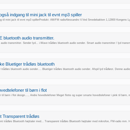
så indgang til mini jack til evnt mp3 spiller
g til mini jack til evnt mp3 spillerProdukt: AM/FM radioAlessandro V.Ved Smedebakken 1,12800 Kongens 
E bluetooth audio transmitter.
udio transmitter. Sender lyd... i-Wave trådløs bluetooth audio sender. Smart audio transmitter / lyd transmitte
ke Bluetiger trådløs bluetooth
 trådløs bluetooth audio sender.... Bluetiger trådløs bluetooth audio sender. Afspil lyd trådløst. Denne audi
dtelefoner til børn i flot
il børn i flot design...., Andre hovedtelefoner Meget flotte og super smarte hovedtelefoner i pink til børn, 
nt Transparent trådløs
nt trådløs Bluetooth højttaler med... Transparent trådløs Bluetooth højttaler med mikrofon, FM-radio mm. H