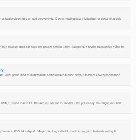
musikoplevelsen med en god ven/veninde. Denne musiksplitter / lydsplitter er genial til at dele
th headset med ear hook der passer perfekt i øret. Bluedio N76 bryder traditionelle måde for
y..
hjemmet. Kom gerne med et budProdukt: Kamerataske Model: Nova 2 Mærke: LoweproAnnedorte
M)* Canon macro EF 100 mm (USM) alle m/ modlbl.-filtre pol-uv-sky. Batterigrip m/2 batt.
t kamera. DVS ikke digitalt. Meget pænt og velholdt, med batteri greb. Instruktionsbog til