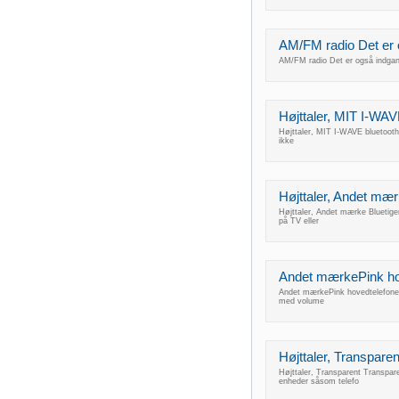
AM/FM radio Det er og
AM/FM radio Det er også indgan
Højttaler, MIT I-WAV
Højttaler, MIT I-WAVE bluetooth a
ikke
Højttaler, Andet mær
Højttaler, Andet mærke Bluetiger
på TV eller
Andet mærkePink hove
Andet mærkePink hovedtelefoner t
med volume
Højttaler, Transpare
Højttaler, Transparent Transpare
enheder såsom telefo