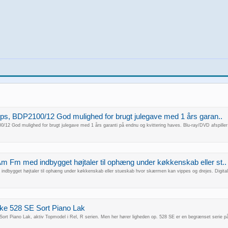
hilips, BDP2100/12 God mulighed for brugt julegave med 1 års garan..
100/12 God mulighed for brugt julegave med 1 års garanti på endnu og kvittering haves. Blu-ray/DVD afspiller m
m Fm med indbygget højtaler til ophæng under køkkenskab eller st..
ndbygget højtaler til ophæng under køkkenskab eller stueskab hvor skærmen kan vippes og drejes. Digit
rke 528 SE Sort Piano Lak
ort Piano Lak, aktiv Topmodel i Rel, R serien. Men her hører ligheden op. 528 SE er en begrænset serie på