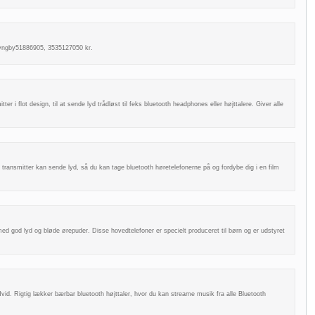
Lyngby51886905, 3535127050 kr.
r i flot design, til at sende lyd trådløst til feks bluetooth headphones eller højttalere. Giver alle
o transmitter kan sende lyd, så du kan tage bluetooth høretelefonerne på og fordybe dig i en film
med god lyd og bløde ørepuder. Disse hovedtelefoner er specielt produceret til børn og er udstyret
vid. Rigtig lækker bærbar bluetooth højttaler, hvor du kan streame musik fra alle Bluetooth