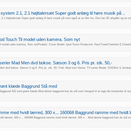
stem 2.1, 2.1 højttalersæt Super godt anlæg til høre musik på ..
.1 højttalersæt Super godt anlæg til høre musik på men også at se film fra. Den har 3D afspiller og en sma
pod Touch Til model uden kamera. Som nyt
il model uden kamera. Som nytProdukt: Cover Model: Ipod Touch Producent: Paul FrankCharlotte E.Charlo
rier Mad Men dvd bokse. Sæson 3 og 6. Pris pr. stk. 50,-
en dvd bokse. Sæson 3 og 6. Pris pr. stk. 50,-Titel: Mad men Genre: TV-serier Medie: DVDKim S.Jernb
rønt klæde Baggrund Stå med
grund Stå med grønt klæde Med denne baggrund kan du stå som fotograf til at tage din kreativitet til nye h
me med hvidt lærred, 300 x... 160068 Baggrund ramme med hvidt lær
 lærred, 300 x... 160068 Baggrund ramme med hvidt lærred, 300 x... Med denne baggrund kan du stå som fotogr