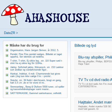
DateZR
>
Måske har du brug for
Billede og lyd
Organisation, Hans Jørgen Skriver, år 2012, 5.
Pendel, Flos Flos pendel sælges. Billedet er taget
Blu-ray afspiller, P
oppefra. Ser identisk ud nedefra.
T-shirt, T-shirt, Ej sikke leg , str. 110 Super sød t-
Blu-ray afspiller, Philips, BDP2
shirt fra ej sikke leg Str 110Ha..
Høje Tåstr
Jakke, Softshell jakke, Kilmanock, str. 152 Lækker
sort åndbar og vandafvisende figur..
Hankat, Indekat, 4 mdr. Charmerende kat gives
væk (Jeg kan ikke vælge 0 kr. i prisfel..
TV Tv cd dvd radio A
Støvler, str. 39 Købt i deichmann, brugt en gang,
hæl 3,5 cm ,de er for store til mi..
TV Tv cd dvd radio Am Fm med i
C29700362700 kr.
Stereoanlæg , Bang & Olufsen 5500 tuner, cd spiller
og kassettebåndoptager samt maste..
SÆTTERKASSE, Gammel sætterkasse, velholdt.
Højttaler, Andet mæ
Højttaler, Andet mærke 528 SE S
med fuld garanti. Er