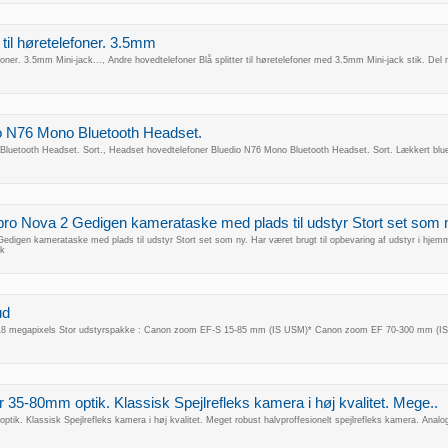
til høretelefoner. 3.5mm
foner. 3.5mm Mini-jack..., Andre hovedtelefoner Blå splitter til høretelefoner med 3.5mm Mini-jack stik. Del 
 N76 Mono Bluetooth Headset.
etooth Headset. Sort., Headset hovedtelefoner Bluedio N76 Mono Bluetooth Headset. Sort. Lækkert bluetoo
o Nova 2 Gedigen kamerataske med plads til udstyr Stort set som n
digen kamerataske med plads til udstyr Stort set som ny. Har været brugt til opbevaring af udstyr i 
ik
ud
18 megapixels Stor udstyrspakke : Canon zoom EF-S 15-85 mm (IS USM)* Canon zoom EF 70-300 mm (IS US
 35-80mm optik. Klassisk Spejlrefleks kamera i høj kvalitet. Mege..
ik. Klassisk Spejlrefleks kamera i høj kvalitet. Meget robust halvproffesionelt spejlrefleks kamera. Analog