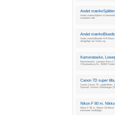
Andet mærkeSplitter 
Andet mærkeSplitter til høretele
musikken elle
Andet mærkeBluedio
Andet mærkeBluedio N76 Mono Blu
aftagelige ear hooks og
Kamerataske, Lowepr
Kamerataske, Lowepro Nova 2 Ge
V.Nyelandsvej 61, 32000 Freder
Canon 7D super tilb
Canon Canon 7D, spejlrefleks, 
Fjernudl. m/timer Vinkelsøger (S
Nikon F 80 m. Nikkor
Nikon F 80 m. Nikkor 35-80mm opt
kameraet medfølger.