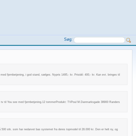
Søg:
ed fjernbetjening, i god stand, sælges. Nypris 1495,- kr. Prisidé: 400,- kr. Kan evt. bringes til
al tv til You see med fjernbetjening.12 tommerProdukt: TVPoul M.Danmarksgade 38900 Randers
 500 stk. som har nedarvet bas systemet fra deres topmodel til 28.000 kr. Den er helt ny, og