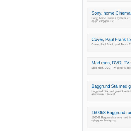
Sony, home Cinema sy
Sony, home Cinema system 2.1, 2
op på væggen. Fej
Cover, Paul Frank I
Cover, Paul Frank Ipod Touch T
Mad men, DVD, TV-se
Mad men, DVD, TV-serier Mad M
Baggrund Stå med g
Baggrund Stå med grønt klæde Bag
aluminium. Stativet
160068 Baggrund ram
160068 Baggrund ramme med hvidt
opbygges hurtigt og