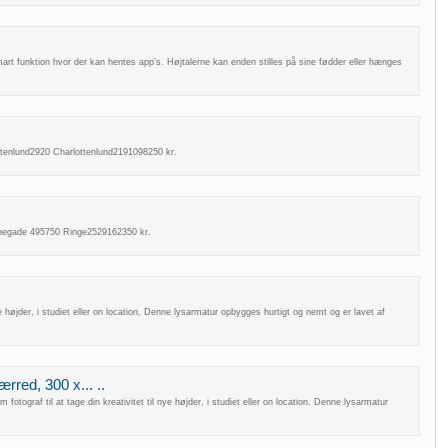
rt funktion hvor der kan hentes app's. Højtalerne kan enden stilles på sine fødder eller hænges
ttenlund2920 Charlottenlund2191098250 kr.
anegade 495750 Ringe2529162350 kr.
øjder, i studiet eller on location. Denne lysarmatur opbygges hurtigt og nemt og er lavet af
red, 300 x... ..
af til at tage din kreativitet til nye højder, i studiet eller on location. Denne lysarmatur