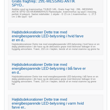
Gratis fragtVejl.: 299,-MESSING ANTIK
SPYD..
Antikke spyd og kræmmerhus TILBUD 149,- Gratis fragt Vejl.: 299,- MESSING
ANTIK SPYD OG KRÆMMERHUS Planteskjuler, kræmmerhus og spyd i messing,
perfekt til julepynt. Sættet indeholder: 1 skjuler - D 15 cm 1 kræmmerhus - L: 27,5
cm 1 lille spyd - fyrf
Højtidsdekorationer Dette træ med
energibesparende LED-belysning i hvid farve
er en d..
Højtidsdekorationer Dette træ med energibesparende LED-belysning i hvid farve er en
dejlig juledekoration i din have og de dekorative grene med blomster bidrager til en
hyggelig atmosfære. Træet, 210 cm i højden, består af en metal stamme og grene ha
Højtidsdekorationer Dette træ med
energibesparende LED-belysning i blå farve er
en d..
Højtidsdekorationer Dette træ med energibesparende LED-belysning i blå farve er en
dejlig juledekoration i din have og de dekorative grene med blomster bidrager til en
hyggelig atmosfære. Træet, 210 cm i højden, består af en metal stamme og grene
har
Højtidsdekorationer Dette træ med
energibesparende LED-belysning i varm hvid
farve er..