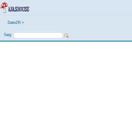
DateZR
>
Søg: