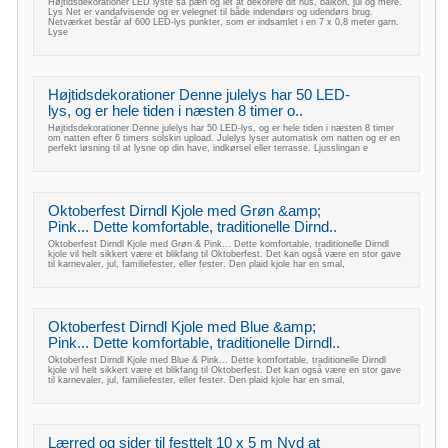
Højtidsdekorationer LED lyste så pæn og let at dekorere dit hus, balkon, jul og mere.
Lys Net er vandafvisende og er velegnet til både indendørs og udendørs brug.
Netværket består af 600 LED-lys punkter, som er indsamlet i en 7 x 0,8 meter garn.
Lyse
Højtidsdekorationer Denne julelys har 50 LED-
lys, og er hele tiden i næsten 8 timer o..
Højtidsdekorationer Denne julelys har 50 LED-lys, og er hele tiden i næsten 8 timer
om natten efter 6 timers solskin upload. Julelys lyser automatisk om natten og er en
perfekt løsning til at lysne op din have, indkørsel eller terrasse. Ljusslingan e
Oktoberfest Dirndl Kjole med Grøn &amp;
Pink... Dette komfortable, traditionelle Dirnd..
Oktoberfest Dirndl Kjole med Grøn & Pink... Dette komfortable, traditionelle Dirndl
kjole vil helt sikkert være et blikfang til Oktoberfest. Det kan også være en stor gave
til karnevaler, jul, familiefester, eller fester. Den plaid kjole har en smal,
Oktoberfest Dirndl Kjole med Blue &amp;
Pink... Dette komfortable, traditionelle Dirndl..
Oktoberfest Dirndl Kjole med Blue & Pink... Dette komfortable, traditionelle Dirndl
kjole vil helt sikkert være et blikfang til Oktoberfest. Det kan også være en stor gave
til karnevaler, jul, familiefester, eller fester. Den plaid kjole har en smal,
Lærred og sider til festtelt 10 x 5 m Nyd at