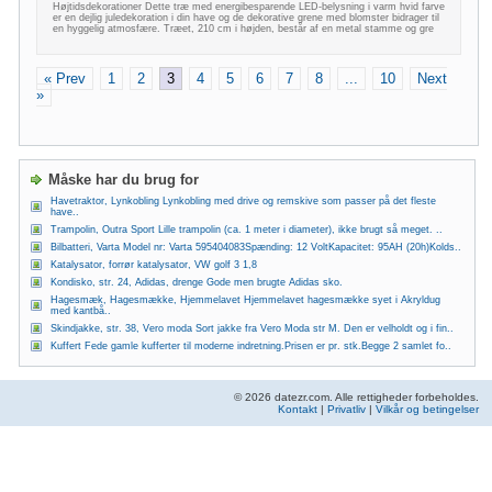
Højtidsdekorationer Dette træ med energibesparende LED-belysning i varm hvid farve
er en dejlig juledekoration i din have og de dekorative grene med blomster bidrager til
en hyggelig atmosfære. Træet, 210 cm i højden, består af en metal stamme og gre
« Prev
1
2
3
4
5
6
7
8
...
10
Next
»
Måske har du brug for
Havetraktor, Lynkobling Lynkobling med drive og remskive som passer på det fleste
have..
Trampolin, Outra Sport Lille trampolin (ca. 1 meter i diameter), ikke brugt så meget. ..
Bilbatteri, Varta Model nr: Varta 595404083Spænding: 12 VoltKapacitet: 95AH (20h)Kolds..
Katalysator, forrør katalysator, VW golf 3 1,8
Kondisko, str. 24, Adidas, drenge Gode men brugte Adidas sko.
Hagesmæk, Hagesmække, Hjemmelavet Hjemmelavet hagesmække syet i Akryldug
med kantbå..
Skindjakke, str. 38, Vero moda Sort jakke fra Vero Moda str M. Den er velholdt og i fin..
Kuffert Fede gamle kufferter til moderne indretning.Prisen er pr. stk.Begge 2 samlet fo..
© 2026 datezr.com. Alle rettigheder forbeholdes.
Kontakt
|
Privatliv
|
Vilkår og betingelser