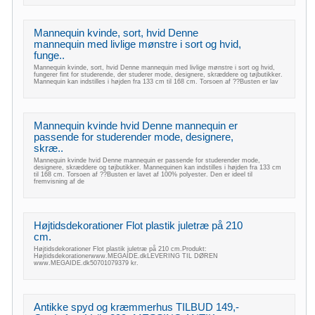
Mannequin kvinde, sort, hvid Denne
mannequin med livlige mønstre i sort og hvid,
funge..
Mannequin kvinde, sort, hvid Denne mannequin med livlige mønstre i sort og hvid,
fungerer fint for studerende, der studerer mode, designere, skræddere og tøjbutikker.
Mannequin kan indstilles i højden fra 133 cm til 168 cm. Torsoen af ??Busten er lav
Mannequin kvinde hvid Denne mannequin er
passende for studerender mode, designere,
skræ..
Mannequin kvinde hvid Denne mannequin er passende for studerender mode,
designere, skræddere og tøjbutikker. Mannequinen kan indstilles i højden fra 133 cm
til 168 cm. Torsoen af ??Busten er lavet af 100% polyester. Den er ideel til
fremvisning af de
Højtidsdekorationer Flot plastik juletræ på 210
cm.
Højtidsdekorationer Flot plastik juletræ på 210 cm.Produkt:
Højtidsdekorationerwww.MEGAIDE.dkLEVERING TIL DØREN
www.MEGAIDE.dk50701079379 kr.
Antikke spyd og kræmmerhus TILBUD 149,-