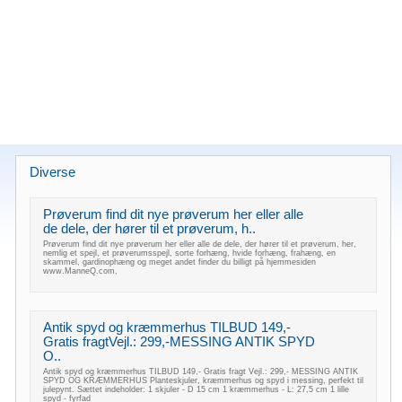
Diverse
Prøverum find dit nye prøverum her eller alle
de dele, der hører til et prøverum, h..
Prøverum find dit nye prøverum her eller alle de dele, der hører til et prøverum, her,
nemlig et spejl, et prøverumsspejl, sorte forhæng, hvide forhæng, frahæng, en
skammel, gardinophæng og meget andet finder du billigt på hjemmesiden
www.ManneQ.com,
Antik spyd og kræmmerhus TILBUD 149,-
Gratis fragtVejl.: 299,-MESSING ANTIK SPYD
O..
Antik spyd og kræmmerhus TILBUD 149,- Gratis fragt Vejl.: 299,- MESSING ANTIK
SPYD OG KRÆMMERHUS Planteskjuler, kræmmerhus og spyd i messing, perfekt til
julepynt. Sættet indeholder: 1 skjuler - D 15 cm 1 kræmmerhus - L: 27,5 cm 1 lille
spyd - fyrfad