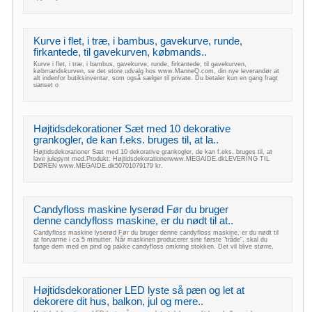
Kurve i flet, i træ, i bambus, gavekurve, runde,
firkantede, til gavekurven, købmands..
Kurve i flet, i træ, i bambus, gavekurve, runde, firkantede, til gavekurven,
købmandskurven, se det store udvalg hos www.ManneQ.com, din nye leverandør at
alt indenfor butiksinventar, som også sælger til private. Du betaler kun en gang fragt
uanset o
Højtidsdekorationer Sæt med 10 dekorative
grankogler, de kan f.eks. bruges til, at la..
Højtidsdekorationer Sæt med 10 dekorative grankogler, de kan f.eks. bruges til, at
lave julepynt med.Produkt: Højtidsdekorationerwww.MEGAIDE.dkLEVERING TIL
DØREN www.MEGAIDE.dk50701079179 kr.
Candyfloss maskine lyserød Før du bruger
denne candyfloss maskine, er du nødt til at..
Candyfloss maskine lyserød Før du bruger denne candyfloss maskine, er du nødt til
at forvarme i ca 5 minutter. Når maskinen producerer sine første "tråde", skal du
fange dem med en pind og pakke candyfloss omkring stokken. Det vil blive større,
Højtidsdekorationer LED lyste så pæn og let at
dekorere dit hus, balkon, jul og mere..