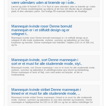
være udendørs uden at brænde op i sole..
Lærred og sider til festtelt 10 x 5 m Nyd at være udendørs uden at brænde op i solen
fra nu af! Denne ersättningsduk og siderne af din fest telt tilbyder dig en afslappet
plads til dine udendørs parter. Det krafiga PE-materiale blokerer de skadelige
Mannequin kvinde roser Denne bomuld
mannequin er i et stilfuldt design og er
velegnet t..
Mannequin kvinde roser Denne bomuld mannequin er i et stilfuldt design og er
velegnet til alle mode studerende, stylister, syersker og tøjbutikker at vise dine
kreationer og tekstiler. Denne mannequin kan indstilles i højden (133 cm til 168 cm)
og ha
Mannequin kvinde, sort Denne mannequin i
sort er et must for alle studerende mode, styl..
Mannequin kvinde, sort Denne mannequin i sort er et must for alle studerende mode,
stylister, syersker og tøjbutikker til udstillingsvindue æra tekstil og beklædning.
Denne mannequin er lavet af fløjl, som med andre ord betyder, at det er
modstandsdy
Mannequin kvinde stribet Denne mannequin i
linned er et must for alle studerende mode, ..
Mannequin kvinde stribet Denne mannequin i linned er et must for alle studerende
mode, stylister, syersker og tøjbutikker at vise dine tekstiler og kreationer. Denne
mannequin er højdejusterbar fra 133 cm til 168 cm og har en række indstillinger for