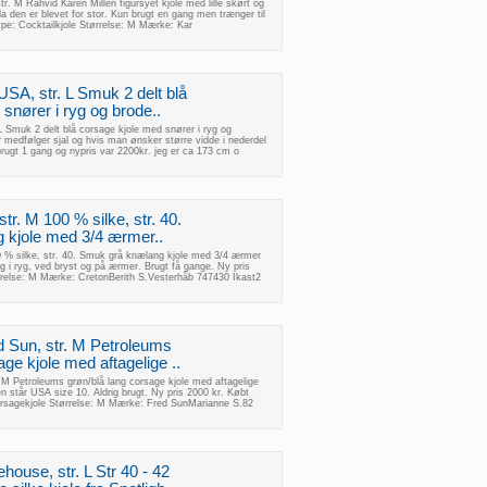
str. M Råhvid Karen Millen figursyet kjole med lille skørt og
a den er blevet for stor. Kun brugt en gang men trænger til
Type: Cocktailkjole Størrelse: M Mærke: Kar
USA, str. L Smuk 2 delt blå
snører i ryg og brode..
L Smuk 2 delt blå corsage kjole med snører i ryg og
 medfølger sjal og hvis man ønsker større vidde i nederdel
 brugt 1 gang og nypris var 2200kr. jeg er ca 173 cm o
str. M 100 % silke, str. 40.
 kjole med 3/4 ærmer..
0 % silke, str. 40. Smuk grå knælang kjole med 3/4 ærmer
 i ryg, ved bryst og på ærmer. Brugt få gange. Ny pris
rrelse: M Mærke: CretonBerith S.Vesterhåb 747430 Ikast2
d Sun, str. M Petroleums
age kjole med aftagelige ..
 M Petroleums grøn/blå lang corsage kjole med aftagelige
en står USA size 10. Aldrig brugt. Ny pris 2000 kr. Købt
orsagekjole Størrelse: M Mærke: Fred SunMarianne S.82
house, str. L Str 40 - 42