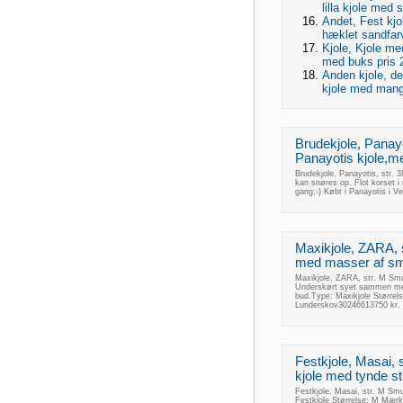
lilla kjole med s
Andet, Fest kjo
hæklet sandfar
Kjole, Kjole me
med buks pris 2
Anden kjole, de
kjole med mange
Brudekjole, Panayo
Panayotis kjole,med
Brudekjole, Panayotis, str. 
kan snøres op. Flot korset i 
gang;-) Købt i Panayotis i Vej
Maxikjole, ZARA, 
med masser af små
Maxikjole, ZARA, str. M Smu
Underskørt syet sammen med
bud.Type: Maxikjole Større
Lunderskov30246613750 kr.
Festkjole, Masai,
kjole med tynde st
Festkjole, Masai, str. M Sm
Festkjole Størrelse: M Mær