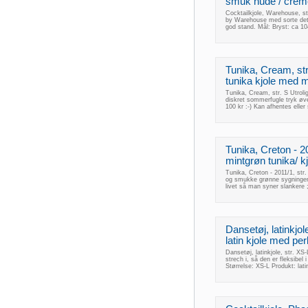
smuk nude / creme 
Cocktailkjole, Warehouse, str
by Warehouse med sorte detalj
god stand. Mål: Bryst: ca 
Tunika, Cream, str
tunika kjole med ma
Tunika, Cream, str. S Utroli
diskret sommerfugle tryk øver
100 kr :-) Kan afhentes elle
Tunika, Creton - 2
mintgrøn tunika/ kj
Tunika, Creton - 2011/1, str
og smukke grønne sygninger 
livet så man syner slankere 
Dansetøj, latinkjo
latin kjole med perl
Dansetøj, latinkjole, str. XS-
strech i, så den er fleksibel
Størrelse: XS-L Produkt: lat