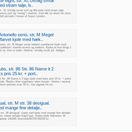
se eight, str. XL Utrolig smuk
med stram talje, b..
r. XL Utrolig smuk sort og lilla kjole med stram talje,
me stof og "swing" i skørtet, med lille tyl skørt for strut,
skilt på købt i house of fraser London.
Antonello serio, str. M Meget
arvet kjole med hæk..
 serio, str. M Meget smuk hæklet sandfarvet kjole med
allietter i kanten øverst og nederst. Kjolen er kun brugt 1
for ny. Den er købt i Malmø. Utrolig smuk på. Sælges
bs, str. 86 Str. 86 Name it 2
 pris 25 kr. + port..
6 Str. 86 Name it 2 lags kjole med buks pris 25 kr. + porto
nde. Åbybro Ikke rygerhjem uden husdyr. Vasker i neutral.
bliver portoen max 50 kr. Har pigetøj fra str.
al, str. M str. 38 desigual.
d mange fine detalje..
 str. 38 desigual. super sød kjole med mange fine detaljer,
s, køber betaler fragtType: Anden kjole Størrelse: M
elinie 149280 Storvorde40700740200 kr.