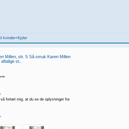
l kvinder+Kjoler
n Millen, str. S Så smuk Karen Millen
ftalige st..
ærde
5
 så fortæl mig, at du se de oplysninger fra
re