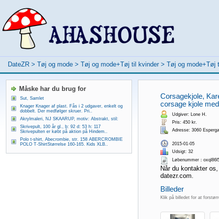
DateZR
>
Tøj og mode
>
Tøj og mode+Tøj til kvinder
>
Tøj og mode+Tøj ti
Måske har du brug for
Corsagekjole, Kare
Sut, Samlet
corsage kjole med a
Knager Knager af plast. Fås i 2 udgaver, enkelt og
dobbelt. Der medfølger skruer. Pri..
Udgiver: Lone H.
Akrylmaleri, NJ SKAARUP, motiv: Abstrakt, stil:
Pris: 450 kr.
Skrivepult, 100 år gl., b: 92 d: 53 h: 117
Adresse: 3060 Esperg
Skrivepulten er købt på aktion på Hindem..
Polo t-shirt, Abecrombie, str. 158 ABERCROMBIE
2015-01-05
POLO T-ShirtStørrelse 160-165. Kids XLB..
Udsigt: 32
Løbenummer：oxql86l
Når du kontakter os,
datezr.com.
Billeder
Klik på billedet for at forstør