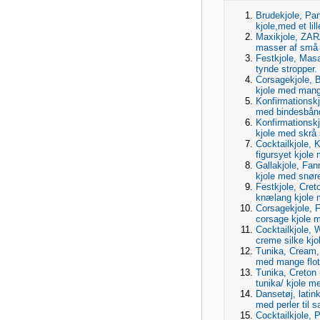
Brudekjole, Pan
kjole,med et lil
Maxikjole, ZAR
masser af små b
Festkjole, Mas
tynde stropper.
Corsagekjole, B
kjole med mange
Konfirmationskjo
med bindesbånd
Konfirmationskj
kjole med skrå 
Cocktailkjole, 
figursyet kjole 
Gallakjole, Fan
kjole med snøre
Festkjole, Cret
knælang kjole 
Corsagekjole, F
corsage kjole m
Cocktailkjole, 
creme silke kjol
Tunika, Cream, 
med mange flott
Tunika, Creton
tunika/ kjole me
Dansetøj, latink
med perler til s
Cocktailkjole, 