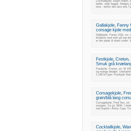
Cocktailkjole, Karen millen, 
bælte, slids bagpå. Sælges d
rens - derfor den lave pris.
Gallakjole, Fanny 
corsage kjole med 
Gallakjole, Fanny USA, str. 
broderet med sten på top der
er der plads til skørt under.
Festkjole, Creton, 
Smuk grå knælang
Festkjole, Creton, str. M 10
og mange detaljer. Udskæring
1.199 krType: Festkjole Stø
Corsagekjole, Fre
grøn/blå lang cors
Corsagekjole, Fred Sun, str.
stropper. Ca str 38/M. I kjol
ved Sophie i Århus.Type: C
Cocktailkjole, Ware