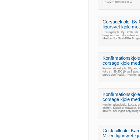
Roslev61404589300 kr.
Corsagekjole, By G
figursyet kjole me
Corsagekjole, By Groth, str.
knapper foran, div indsnit og
Mærke: By GrothDBA Bruger
Konfirmationskjole, 
corsage kjole med
Konfirmationskjole, lilly, st
(sko str 39 200 )brug 1 gang
prøve denProdukt: Konfirmati
Konfirmationskjole
corsage kjole med 
Konfirmationskjole, Lucca, s
chiffon. Kjolen er tilpasset,
stivere, har ingen betydning
Cocktailkjole, Kar
Millen figursyet kjo