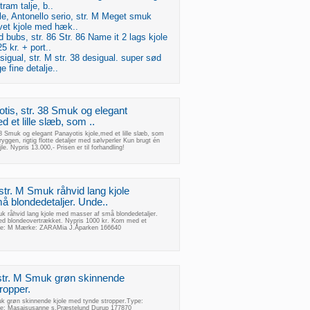
tram talje, b..
le, Antonello serio, str. M Meget smuk
vet kjole med hæk..
d bubs, str. 86 Str. 86 Name it 2 lags kjole
5 kr. + port..
sigual, str. M str. 38 desigual. super sød
 fine detalje..
tis, str. 38 Smuk og elegant
 et lille slæb, som ..
38 Smuk og elegant Panayotis kjole,med et lille slæb, som
ryggen, rigtig flotte detaljer med sølvperler Kun brugt én
le. Nypris 13.000,- Prisen er til forhandling!
str. M Smuk råhvid lang kjole
 blondedetaljer. Unde..
k råhvid lang kjole med masser af små blondedetaljer.
 blondeovertrækket. Nypris 1000 kr. Kom med et
lse: M Mærke: ZARAMia J.Åparken 166640
 str. M Smuk grøn skinnende
ropper.
uk grøn skinnende kjole med tynde stropper.Type:
ke: Masaisusanne s.Præstelund Durup 177870