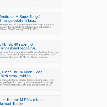
roth, str. M Super flot grå
d mange detaljer.9 kna..
 M Super flot grå figursyet kjole med mange detaljer. 9
 detaljer for og bag.Type: Corsagekjole Størrelse: M
Vifdam 306000 Kolding31773491500 kr.
lilly, str. 40 super flot
 bindesbånd bagpå har..
r. 40 super flot corsage kjole med bindesbånd bagpå har også
 år 2014 kan også sælges hver for sig. velkommen til at
onskjole Størrelse: 40 Mærke: lillyjørn G.Ågårds
, Lucca, str. 36 Model Sofia,
skrå strop. Hvid chi..
tr. 36 Model Sofia, corsage kjole med skrå strop. Hvid
 blev på dagen for stram og vi måtte klippe i indvendige
 for kjolens udseende. Kom med et bud, nypris kr. 2.4
en millen, str. M Råhvid Karen
le med lille skø..