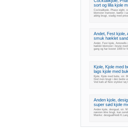
Cocktailkjole, Pha
sort og lilla kjole 
Cocktailkjole, Phase eight, st
blomster mønster, bælte i sam
aldrig brugt, stadig med pris
Andet, Fest kjole, 
smuk hæklet sandf
Andet, Fest kjole, Antonello
hæklet blomster i brune med p
gang og har kostet 1000 kr 
Kjole, Kjole med bu
lags kjole med buks
Kjole, Kjole med bubs, str. 8
God men brugt i den bedre e
Ved køb af flere stykker tøj 
Anden kjole, desigu
super sød kjole me
Anden kjole, desigual, str. M
næsten ikke brugt. kan sende
Mærke: desigualHeidi K.Lang