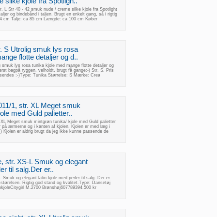
silke kjole fra Spotligh..
. L Str 40 - 42 smuk nude / creme silke kjole fra Spotlight
er og bindebånd i taljen. Brugt en enkelt gang, så i rigtig
104 cm Talje: ca 85 cm Længde: ca 100 cm Køber
. S Utrolig smuk lys rosa
nge flotte detaljer og d..
g smuk lys rosa tunika kjole med mange flotte detaljer og
st bagpå ryggen, velholdt, brugt få gange:-) Str. S. Pris
r sendes :-)Type: Tunika Størrelse: S Mærke: Crea
011/1, str. XL Meget smuk
ole med Guld palietter..
. XL Meget smuk mintgrøn tunika/ kjole med Guld palietter
på ærmerne og i kanten af kjolen. Kjolen er med læg i
;) Kjolen er aldrig brugt da jeg ikke kunne passende de
le, str. XS-L Smuk og elegant
er til salg.Der er..
L Smuk og elegant latin kjole med perler til salg. Der er
 i størelsen. Rigtig god stand og kvalitet.Type: Dansetøj
inkjoleCitygirl M.2700 Brønshøj607789394.500 kr