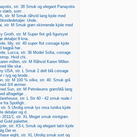
ayotis, str. 38 Smuk og elegant Panayotis
le slæb, som ..
A, str. M Smuk råhvid lang kjole med
londedetaljer. Unde..
ai, str. M Smuk grøn skinnende kjole med
y Groth, str. M Super flot grå figursyet
 detaljer.9 kna..
le, lilly, str. 40 super flot corsage kjole
 bagpå har..
ole, Lucca, str. 36 Model Sofia, corsage
strop. Hvid chi..
Karen millen, str. M Råhvid Karen Millen
med lille skø..
ny USA, str. L Smuk 2 delt blå corsage
r i ryg og brode..
on, str. M 100 % silke, str. 40. Smuk grå
med 3/4 ærmer..
red Sun, str. M Petroleums grøn/blå lang
ed aftagelige ..
Warehouse, str. L Str 40 - 42 smuk nude /
e fra Spotligh..
str. S Utrolig smuk lys rosa tunika kjole
e detaljer og d..
 - 2011/1, str. XL Meget smuk mintgrøn
d Guld palietter..
jole, str. XS-L Smuk og elegant latin kjole
alg.Der er..
Phase eight, str. XL Utrolig smuk sort og