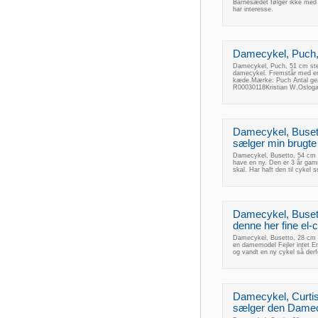
Barnesædet følger ikke med
har interesse.
Damecykel, Puch, 5
Damecykel, Puch, 51 cm stel,
damecykel. Fremstår med enk
kæde.Mærke: Puch Antal gear
R00030118Kristian W.Osloga
Damecykel, Busett
sælger min brugte 
Damecykel, Busetto, 54 cm st
have en ny. Den er 3 år gam
skal. Har haft den til cykel
Damecykel, Busett
denne her fine el-cy
Damecykel, Busetto, 28 cm st
en damemodel Fejler intet Er
og vandt en ny cykel så derf
Damecykel, Curtis,
sælger den Damecy