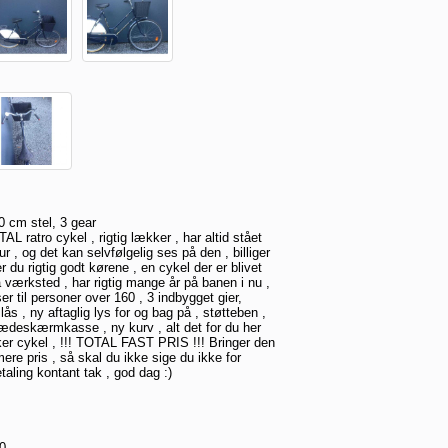
 cm stel, 3 gear
TAL ratro cykel , rigtig lækker , har altid stået
ur , og det kan selvfølgelig ses på den , billiger
er du rigtig godt kørene , en cykel der er blivet
 på værksted , har rigtig mange år på banen i nu ,
er til personer over 160 , 3 indbygget gier,
lås , ny aftaglig lys for og bag på , støtteben ,
kædeskærmkasse , ny kurv , alt det for du her
kker cykel , !!! TOTAL FAST PRIS !!! Bringer den
 mere pris , så skal du ikke sige du ikke for
taling kontant tak , god dag :)
60