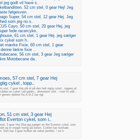
jeg godt vil have s..
lbanditten, 52 cm stel, 0 gear Hej! Jeg
aste følgesven..
nago Super, 54 cm stel, 12 gear Hej. Jeg
hed som jeg nu s..
CUS Cayo, 50 cm stel, 20 gear Hej, jeg
uper fede racercyke..
house, 61 cm stel, 1 gear Hej. jeg sælger
ix cykel som h..
et mærke Fixie, 60 cm stel, 1 gear
denne lækre fixie ..
obecane, 56 cm stel, 3 gear Jeg sælger
kre Motobecane da..
oes, 57 cm stel, 7 gear Hej
igtig cykel , topp..
tel, 7 gear Hej slå til på den helt rigtig cykel , toppen af
 sådan en cykel i på gaden , aluminium stel , i rust fri stål ,
r genem tjekket fra A til Z har rigt
n, 51 cm stel, 3 gear Hej
lot Everton cykel, som i..
tel, 3 gear Hej Dba jeg sælger en flot Everton cykel, som
g godt og er meget hurtig på farten. Cyklen har normale
t. Den har 3 gear hvilket de virker perfekt. ! en h