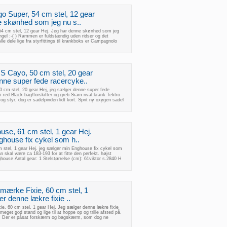
go Super, 54 cm stel, 12 gear
e skønhed som jeg nu s..
54 cm stel, 12 gear Hej. Jeg har denne skønhed som jeg
angel :-( ) Rammen er fuldstændig uden ridser og det
le dele lige fra styrfittings til krankboks er Campagnolo
 Cayo, 50 cm stel, 20 gear
nne super fede racercyke..
cm stel, 20 gear Hej, jeg sælger denne super fede
red Black bag/forskifter og greb Sram rival krank Tektro
g styr, dog er sadelpinden lidt kort. Sprit ny oxygen sadel
use, 61 cm stel, 1 gear Hej.
ghouse fix cykel som h..
 stel, 1 gear Hej. jeg sælger min Enghouse fix cykel som
n skal være ca 183-193 for at fitte den perfekt. højst
ouse Antal gear: 1 Stelstørrelse (cm): 61viktor s.2840 H
 mærke Fixie, 60 cm stel, 1
r denne lækre fixie ..
e, 60 cm stel, 1 gear Hej, Jeg sælger denne lækre fixie
meget god stand og lige til at hoppe op og trille afsted på.
er! Der er påsat forskærm og bagskærm, som dog ne