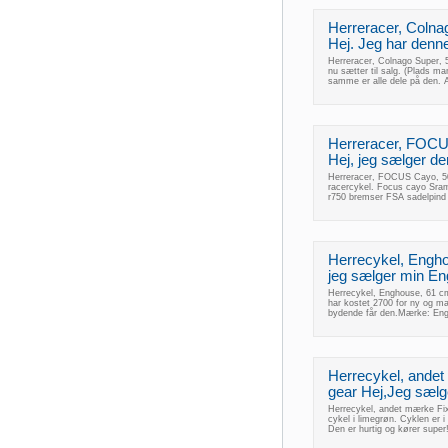
Herreracer, Colna
Hej. Jeg har denn
Herreracer, Colnago Super, 
nu sætter til salg. (Plads m
samme er alle dele på den. Al
Herreracer, FOCUS
Hej, jeg sælger de
Herreracer, FOCUS Cayo, 50 
racercykel. Focus cayo Sram 
r750 bremser FSA sadelpind o
Herrecykel, Engho
jeg sælger min En
Herrecykel, Enghouse, 61 cm
har kostet 2700 for ny og ma
bydende får den.Mærke: Engh
Herrecykel, andet
gear Hej,Jeg sælge
Herrecykel, andet mærke Fixi
cykel i limegrøn. Cyklen er i 
Den er hurtig og kører sup