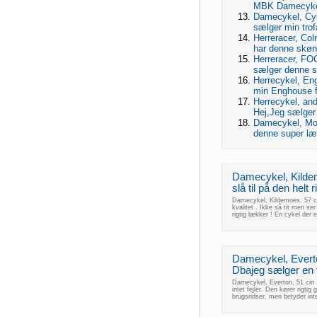
MBK Damecykel 
Damecykel, Cyke
sælger min trof
Herreracer, Col
har denne skøn
Herreracer, FO
sælger denne s
Herrecykel, Eng
min Enghouse f
Herrecykel, and
Hej,Jeg sælger 
Damecykel, Mot
denne super læ
Damecykel, Kildem
slå til på den helt r
Damecykel, Kildemoes, 57 cm s
kvalitet . Ikke så tit men ser
rigtig lækker ! En cykel der e
Damecykel, Everto
Dbajeg sælger en f
Damecykel, Everton, 51 cm s
intet fejler. Den kører rigti
brugsridser, men betyder inte