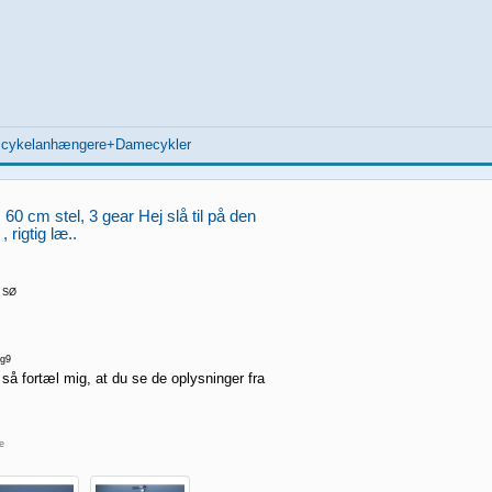
g cykelanhængere+Damecykler
0 cm stel, 3 gear Hej slå til på den
 rigtig læ..
e SØ
g9
 så fortæl mig, at du se de oplysninger fra
re