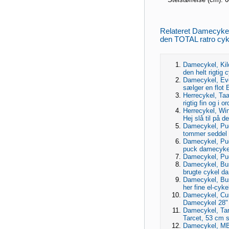
Relateret Damecykel,
den TOTAL ratro cykel
Damecykel, Kild
den helt rigtig c
Damecykel, Eve
sælger en flot 
Herrecykel, Taa
rigtig fin og i o
Herrecykel, Win
Hej slå til på d
Damecykel, Puc
tommer seddel s
Damecykel, Puc
puck damecykel.
Damecykel, Puch
Damecykel, Bus
brugte cykel da 
Damecykel, Bus
her fine el-cykel
Damecykel, Cur
Damecykel 28" 
Damecykel, Tar
Tarcet, 53 cm st
Damecykel, MBK