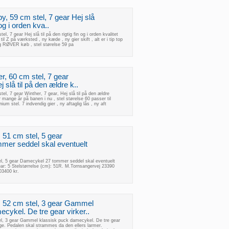
y, 59 cm stel, 7 gear Hej slå
 og i orden kva..
l, 7 gear Hej slå til på den rigtig fin og i orden kvalitet
til Z på værksted , ny kæde , ny gier skift , alt er i tip top
igtig RØVER køb , stel størelse 59 pa
r, 60 cm stel, 7 gear
j slå til på den ældre k..
el, 7 gear Winther, 7 gear, Hej slå til på den ældre
ar mange år på banen i nu , stel størelse 60 passer til
ium stel. 7 indvendig gier , ny aftaglig lås , ny aft
51 cm stel, 5 gear
mer seddel skal eventuelt
l, 5 gear Damecykel 27 tommer seddel skal eventuelt
ar: 5 Stelstørrelse (cm): 51R. M.Tornsangervej 23390
3400 kr.
 52 cm stel, 3 gear Gammel
cykel. De tre gear virker..
l, 3 gear Gammel klassisk puck damecykel. De tre gear
ge. Pedalen skal strammes da den ellers larmer.