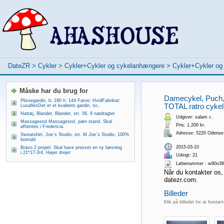
DateZR
>
Cykler
>
Cykler+Cykler og cykelanhængere
>
Cykler+Cykler o
Måske har du brug for
Damecykel, Puch, 6
Plissegardin, b: 180 h: 144 Farve: HvidFabrikat:
TOTAL ratro cykel ,
LuxaflexDet er et kvalitets gardin, so..
Nattøj, Blandet, Blandet, str. 56, 8 natdragter
Udgiver: salam c.
Massagestol Massagestol, pæn stand. Skal
Pris: 1.200 kr.
afhentes i Fredericia.
Adresse: 5220 Odens
Sweatshirt, Joe´s Studio, str. M Joe´s Studio, 100%
bomuld
2015-03-10
Bravo 2 propel. Skal have presset en ny bøsning
i.21*17-3/4. Højer drejet
Udsigt: 21
Løbenummer：w90o38
Når du kontakter os,
datezr.com.
Billeder
Klik på billedet for at forstør