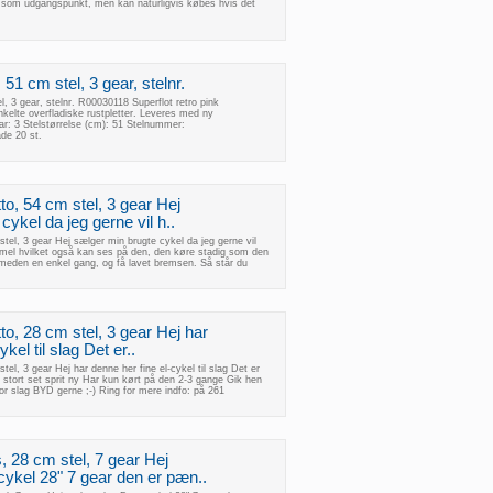
 som udgangspunkt, men kan naturligvis købes hvis det
1 cm stel, 3 gear, stelnr.
 3 gear, stelnr. R00030118 Superflot retro pink
elte overfladiske rustpletter. Leveres med ny
: 3 Stelstørrelse (cm): 51 Stelnummer:
de 20 st.
o, 54 cm stel, 3 gear Hej
cykel da jeg gerne vil h..
el, 3 gear Hej sælger min brugte cykel da jeg gerne vil
mel hvilket også kan ses på den, den køre stadig som den
 smeden en enkel gang, og få lavet bremsen. Så står du
o, 28 cm stel, 3 gear Hej har
kel til slag Det er..
el, 3 gear Hej har denne her fine el-cykel til slag Det er
 stort set sprit ny Har kun kørt på den 2-3 gange Gik hen
or slag BYD gerne ;-) Ring for mere indfo: på 261
 28 cm stel, 7 gear Hej
kel 28" 7 gear den er pæn..