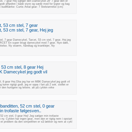
el, 7 gear Hej sælger den Damecykel 28" 7 gear den er
r godt affjedret i både styre og sæde med for lygter og bag
t budMærke: Curtis Antal gear: 7 Stelstørrelse (cm)
, 53 cm stel, 7 gear
 53 cm stel, 7 gear, Hej jeg
l, 7 gear Damecykel, Tarcet, 53 cm stel, 7 gear, Hej jeg
TARCET En super brugt damecykel med 7 gear. Nye dæk,
telse. Ny skærm, håndtag og kranklejer, Ny
3 cm stel, 8 gear Hej
 Damecykel jeg godt vil
, 8 gear Hej Dba jeg har en MBK Damecykel jeg godt vil
g kører rigtigt godt. jeg er oppe i fart på 2 sek. stellet er
 den hurtigere og lettere. alt på cyklen virke
anditten, 52 cm stel, 0 gear
n trofaste følgesven..
52 cm stel, 0 gear Hej! Jeg sælger min trofaste
n ny. Cyklen har ingen gear, men den er rigtig nem i opstart
m et problem da den simpelthen er så lækker og nem at cykl