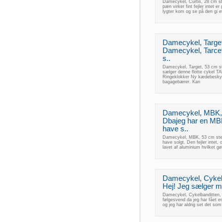
Damecykel, Curtis, 28 cm st
pæn virker fint fejler intet e
lygter kom og se på den gi e
Damecykel, Target
Damecykel, Tarcet,
s..
Damecykel, Target, 53 cm ste
sælger denne flotte cykel 
Ringeklokker Ny kædebeskyt
bagagebærer. Kan
Damecykel, MBK, 5
Dbajeg har en MBK
have s..
Damecykel, MBK, 53 cm stel
have solgt. Den fejler intet, o
lavet af aluminium hvilket gør
Damecykel, Cykelb
Hej! Jeg sælger mi
Damecykel, Cykelbanditten, 
følgesvend da jeg har fået e
og jeg har aldrig set det so