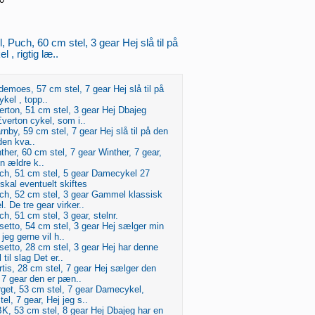
 Puch, 60 cm stel, 3 gear Hej slå til på
 , rigtig læ..
emoes, 57 cm stel, 7 gear Hej slå til på
ykel , topp..
rton, 51 cm stel, 3 gear Hej Dbajeg
Everton cykel, som i..
rnby, 59 cm stel, 7 gear Hej slå til på den
rden kva..
ther, 60 cm stel, 7 gear Winther, 7 gear,
en ældre k..
h, 51 cm stel, 5 gear Damecykel 27
kal eventuelt skiftes
h, 52 cm stel, 3 gear Gammel klassisk
 De tre gear virker..
, 51 cm stel, 3 gear, stelnr.
etto, 54 cm stel, 3 gear Hej sælger min
jeg gerne vil h..
etto, 28 cm stel, 3 gear Hej har denne
 til slag Det er..
tis, 28 cm stel, 7 gear Hej sælger den
7 gear den er pæn..
get, 53 cm stel, 7 gear Damecykel,
el, 7 gear, Hej jeg s..
, 53 cm stel, 8 gear Hej Dbajeg har en