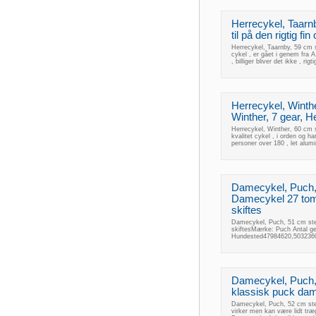
Herrecykel, Taarnb
til på den rigtig fin
Herrecykel, Taarnby, 59 cm ste
cykel , er gået i genem fra A 
, billiger bliver det ikke , r
Herrecykel, Winthe
Winther, 7 gear, He
Herrecykel, Winther, 60 cm st
kvalitet cykel , i orden og h
personer over 180 , let alumin
Damecykel, Puch, 
Damecykel 27 tom
skiftes
Damecykel, Puch, 51 cm ste
skiftesMærke: Puch Antal ge
Hundested47984620,5032360
Damecykel, Puch,
klassisk puck dame
Damecykel, Puch, 52 cm ste
virker men kan være lidt træ