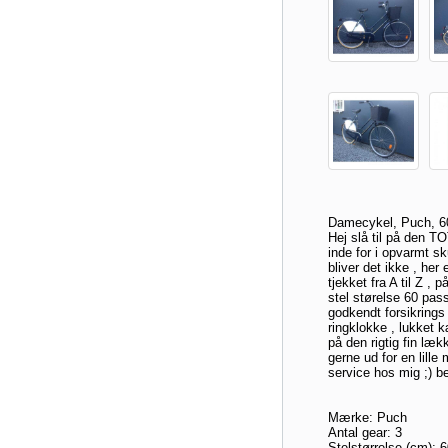
Damecykel, Puch, 60
Hej slå til på den TO
inde for i opvarmt sk
bliver det ikke , her 
tjekket fra A til Z ,
stel størelse 60 pass
godkendt forsikrings 
ringklokke , lukket 
på den rigtig fin læ
gerne ud for en lille
service hos mig ;) be
Mærke: Puch
Antal gear: 3
Stelstørrelse (cm): 