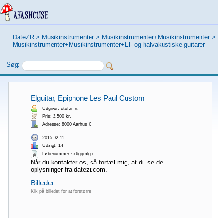
DateZR
>
Musikinstrumenter
>
Musikinstrumenter+Musikinstrumenter
>
Musikinstrumenter+Musikinstrumenter+El- og halvakustiske guitarer
Søg:
Elguitar, Epiphone Les Paul Custom
Udgiver: stefan n.
Pris: 2.500 kr.
Adresse: 8000 Aarhus C
2015-02-11
Udsigt: 14
Løbenummer：x6gqmlg5
Når du kontakter os, så fortæl mig, at du se de
oplysninger fra datezr.com.
Billeder
Klik på billedet for at forstørre