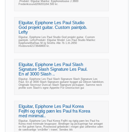
.Produkt: Elguitar Mærke: Epiphonelouise J.3600
Frederikssund209201164.500 kr.
Elguitar, Epiphone Les Paul Studio
God projekt guitar. Custom paintjob.
Lefty
Elguitar, Epiphone Les Paul Studio God projekt guitar. Custom
paintjob. LeftyProdukt: Elguitar Model: Les Paul Studio Mærke:
EpiphoneMathias M.Ig Smiths Alle 7b 1.th.2650
Hvidovre42173649800 kr.
Elguitar, Epiphone Les Paul Slash
Signature Slash Signature Les Paul.
En af 3000 Slash ..
Elguitar, Epiphone Les Paul Slash Signature Slash Signature Les
Paul. En af 3000 Slash Signature guitarer bygget på Gibson fabrikken.
Originale Seymour Duncan Slash Signature pickupper. Samme neck
profile som Slash's egne Appetite For Destruction gui
Elguitar, Epiphone Les Paul Korea
Fejlfri og rigtig pæn les Paul fra Korea
med minimal..
Elguitar, Epiphone Les Paul Korea Fejlfri og rigtig pæn les Paul fra
Korea med minimale brugsspor. Bindinger og pickupringe har antaget
en flot gulnet farve. Rosewood gribebræt i meget glat udførelse uden
de sædvanlige 'småriller' i træet. Sendes ikk