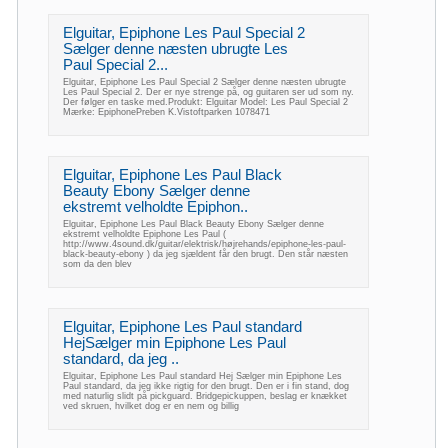
Elguitar, Epiphone Les Paul Special 2
Sælger denne næsten ubrugte Les
Paul Special 2...
Elguitar, Epiphone Les Paul Special 2 Sælger denne næsten ubrugte
Les Paul Special 2. Der er nye strenge på, og guitaren ser ud som ny.
Der følger en taske med.Produkt: Elguitar Model: Les Paul Special 2
Mærke: EpiphonePreben K.Vistoftparken 1078471
Elguitar, Epiphone Les Paul Black
Beauty Ebony Sælger denne
ekstremt velholdte Epiphon..
Elguitar, Epiphone Les Paul Black Beauty Ebony Sælger denne
ekstremt velholdte Epiphone Les Paul (
http://www.4sound.dk/guitar/elektrisk/højrehands/epiphone-les-paul-
black-beauty-ebony ) da jeg sjældent får den brugt. Den står næsten
som da den blev
Elguitar, Epiphone Les Paul standard
HejSælger min Epiphone Les Paul
standard, da jeg ..
Elguitar, Epiphone Les Paul standard Hej Sælger min Epiphone Les
Paul standard, da jeg ikke rigtig for den brugt. Den er i fin stand, dog
med naturlig slidt på pickguard. Bridgepickuppen, beslag er knækket
ved skruen, hvilket dog er en nem og billig