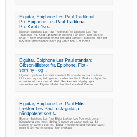
Elguitar, Epiphone Les Paul Traditonal
Pro Epiphone Les Paul Traditonal
Pro.Købt i 4so..
Elguitar, Epiphone Les Paul Traditonal Pro Epiphone Les Paul
Traditonal Pro. Købt i 4sound for omkring 3 år siden, næsten ikke
brugt. Halsen knækkede imens den stod udstillet i butikken, men det
blev lavet professionelt inden jeg købte den. Der medfø
Elguitar, Epiphone Les Paul standard
Gibson-lillebror fra Epiphone. Flot -
som ny - og ..
Elguitar, Epiphone Les Paul standard Gibson-lillebror fra Epiphone.
Flot - som ny - og helt igennem iorden Les Paul. Måske mulighed for
at mødes et mere centralt sted. Den kan selvfølgelig også
sendesProdukt: Elguitar Model: Les Paul standard Mærke:
Elguitar, Epiphone Les Paul Elitist
Lækker Les Paul rock-guitar, i
håndpoleret sort f..
Elguitar, Epiphone Les Paul Elitist Lækker Les Paul rock-guitar, i
håndpoleret sort finish. Spillet få gange og passet godt på. Så
standen er samme som ny. "Elitist" modellerne(som kun blev lavet i
nogle få år), var en special "high-end&quo