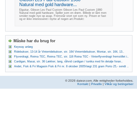
Natural med gold hardware...
Elguitar, Gibson Les Paul Custom Gibson Les Paul Custom 1980
Natural med gold hardware. Spiller som en drøm. Billede er lånt men
smider nogle nye op asap. Fremstår stort set som ny. Prisen er fast
og er ikke interesseret i bytte af nogen art.Produkt:
Måske har du brug for
Keyway anlæg
Ridebukser, 13-14 år Vinterridebukser, str. 164 Vinterridebukser, Montar, str. 164, 13..
Flyverdragt, Reima TEC, Reima TEC, str. 116 Reina TEC - Vinterflyverdragt fremstillet i..
Cardigan, Masai, str. 36 Lækker, lang, råhvid cardigan / tunika med fin detalje foran..
Andet, Fisk & Fri Magasin Fisk & Fri nr. 8 oktober 2005Vægt 231 gram Porto 25,- sendt ..
© 2026 datezr.com. Alle rettigheder forbeholdes.
Kontakt
|
Privatliv
|
Vilkår og betingelser