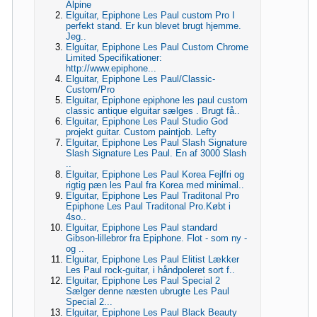
Alpine
Elguitar, Epiphone Les Paul custom Pro I
perfekt stand. Er kun blevet brugt hjemme.
Jeg..
Elguitar, Epiphone Les Paul Custom Chrome
Limited Specifikationer:
http://www.epiphone...
Elguitar, Epiphone Les Paul/Classic-
Custom/Pro
Elguitar, Epiphone epiphone les paul custom
classic antique elguitar sælges . Brugt få..
Elguitar, Epiphone Les Paul Studio God
projekt guitar. Custom paintjob. Lefty
Elguitar, Epiphone Les Paul Slash Signature
Slash Signature Les Paul. En af 3000 Slash
..
Elguitar, Epiphone Les Paul Korea Fejlfri og
rigtig pæn les Paul fra Korea med minimal..
Elguitar, Epiphone Les Paul Traditonal Pro
Epiphone Les Paul Traditonal Pro.Købt i
4so..
Elguitar, Epiphone Les Paul standard
Gibson-lillebror fra Epiphone. Flot - som ny -
og ..
Elguitar, Epiphone Les Paul Elitist Lækker
Les Paul rock-guitar, i håndpoleret sort f..
Elguitar, Epiphone Les Paul Special 2
Sælger denne næsten ubrugte Les Paul
Special 2...
Elguitar, Epiphone Les Paul Black Beauty