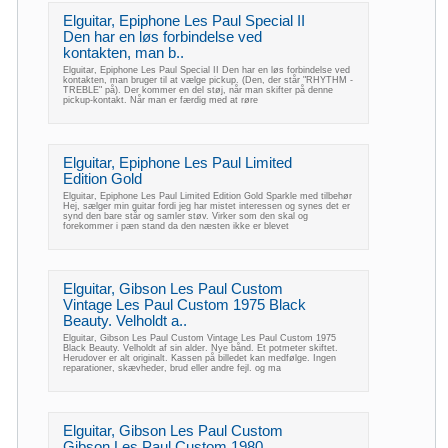
Elguitar, Epiphone Les Paul Special II
Den har en løs forbindelse ved
kontakten, man b..
Elguitar, Epiphone Les Paul Special II Den har en løs forbindelse ved
kontakten, man bruger til at vælge pickup. (Den, der står "RHYTHM -
TREBLE" på). Der kommer en del støj, når man skifter på denne
pickup-kontakt. Når man er færdig med at røre
Elguitar, Epiphone Les Paul Limited
Edition Gold
Elguitar, Epiphone Les Paul Limited Edition Gold Sparkle med tilbehør
Hej, sælger min guitar fordi jeg har mistet interessen og synes det er
synd den bare står og samler støv. Virker som den skal og
forekommer i pæn stand da den næsten ikke er blevet
Elguitar, Gibson Les Paul Custom
Vintage Les Paul Custom 1975 Black
Beauty. Velholdt a..
Elguitar, Gibson Les Paul Custom Vintage Les Paul Custom 1975
Black Beauty. Velholdt af sin alder. Nye bånd. Et potmeter skiftet.
Herudover er alt originalt. Kassen på billedet kan medfølge. Ingen
reparationer, skævheder, brud eller andre fejl. og ma
Elguitar, Gibson Les Paul Custom
Gibson Les Paul Custom 1980