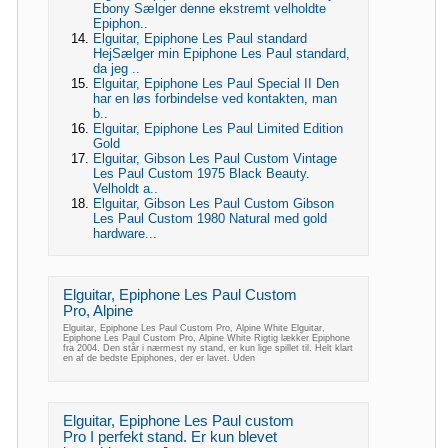
Ebony Sælger denne ekstremt velholdte
Epiphon..
Elguitar, Epiphone Les Paul standard
HejSælger min Epiphone Les Paul standard,
da jeg ..
Elguitar, Epiphone Les Paul Special II Den
har en løs forbindelse ved kontakten, man
b..
Elguitar, Epiphone Les Paul Limited Edition
Gold
Elguitar, Gibson Les Paul Custom Vintage
Les Paul Custom 1975 Black Beauty.
Velholdt a..
Elguitar, Gibson Les Paul Custom Gibson
Les Paul Custom 1980 Natural med gold
hardware...
Elguitar, Epiphone Les Paul Custom
Pro, Alpine
Elguitar, Epiphone Les Paul Custom Pro, Alpine White Elguitar,
Epiphone Les Paul Custom Pro, Alpine White Rigtig lækker Epiphone
fra 2004. Den står i nærmest ny stand, er kun lige spillet til. Helt klart
en af de bedste Epiphones, der er lavet. Uden
Elguitar, Epiphone Les Paul custom
Pro I perfekt stand. Er kun blevet