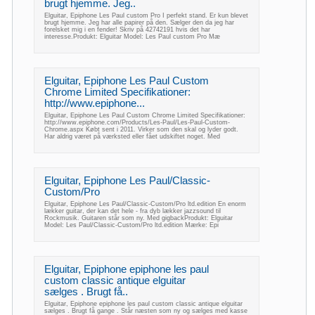
brugt hjemme. Jeg..
Elguitar, Epiphone Les Paul custom Pro I perfekt stand. Er kun blevet
brugt hjemme. Jeg har alle papirer på den. Sælger den da jeg har
forelsket mig i en fender! Skriv på 42742191 hvis det har
interesse.Produkt: Elguitar Model: Les Paul custom Pro Mæ
Elguitar, Epiphone Les Paul Custom
Chrome Limited Specifikationer:
http://www.epiphone...
Elguitar, Epiphone Les Paul Custom Chrome Limited Specifikationer:
http://www.epiphone.com/Products/Les-Paul/Les-Paul-Custom-
Chrome.aspx Købt sent i 2011. Virker som den skal og lyder godt.
Har aldrig været på værksted eller fået udskiftet noget. Med
Elguitar, Epiphone Les Paul/Classic-
Custom/Pro
Elguitar, Epiphone Les Paul/Classic-Custom/Pro ltd.edition En enorm
lækker guitar, der kan det hele - fra dyb lækker jazzsound til
Rockmusik. Guitaren står som ny. Med gigbackProdukt: Elguitar
Model: Les Paul/Classic-Custom/Pro ltd.edition Mærke: Epi
Elguitar, Epiphone epiphone les paul
custom classic antique elguitar
sælges . Brugt få..
Elguitar, Epiphone epiphone les paul custom classic antique elguitar
sælges . Brugt få gange . Står næsten som ny og sælges med kasse