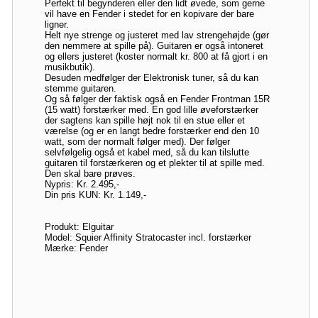
Perfekt til begynderen eller den lidt øvede, som gerne
vil have en Fender i stedet for en kopivare der bare
ligner.
Helt nye strenge og justeret med lav strengehøjde (gør
den nemmere at spille på). Guitaren er også intoneret
og ellers justeret (koster normalt kr. 800 at få gjort i en
musikbutik).
Desuden medfølger der Elektronisk tuner, så du kan
stemme guitaren.
Og så følger der faktisk også en Fender Frontman 15R
(15 watt) forstærker med. En god lille øveforstærker
der sagtens kan spille højt nok til en stue eller et
værelse (og er en langt bedre forstærker end den 10
watt, som der normalt følger med). Der følger
selvfølgelig også et kabel med, så du kan tilslutte
guitaren til forstærkeren og et plekter til at spille med.
Den skal bare prøves.
Nypris: Kr. 2.495,-
Din pris KUN: Kr. 1.149,-
Produkt: Elguitar
Model: Squier Affinity Stratocaster incl. forstærker
Mærke: Fender