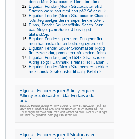
denne Mex Stratocaster. Den står i fin st..
Elguitar, Fender (Mex.) Stratocaster Skal
Strat'en være sort med sort på? Så er du k..
Elguitar, Fender (Mex.) Stratocaster Classic
'50s Jeg sælger denne super lækre 50'er ..
Elbas, Fender Squier Affinity Series Jazz
bas Meget pæn Squier J bas i god
tilstand.Sp..
Elguitar, Fender squier strat Fungerer fint,
men har anskaffet en bedre og dyrere el.El..
Elguitar, Fender Squier Showmaster Rigtig
fint eksemklar, produceret på fenders fabrik..
Elguitar, Fender (Jpn) ST62tx Stratocaster
Aldrig solgt i Danmark. Fremstillet i Japan ..
Elguitar, Fender (Mex.) Stratocaster Lækker
mexicansk Stratocaster til salg. Købt i 2..
Elguitar, Fender Squier Affinity Squier
Affinity Stratocaster i blå. En farve der
er u..
Elguitar, Fender Squier Affinity Squier Affinity Stratocaster i blå. En
farve der er udgået på 4sounds hjemmeside, til en nypris på 1600.
Der mangler tremolo arm, men den koster ca 50kr. Der er en meget
lille ridse på guitaren, som jeg kan sende bill
Elguitar, Fender Squier ll Stratocaster