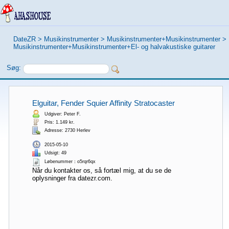
DateZR
>
Musikinstrumenter
>
Musikinstrumenter+Musikinstrumenter
>
Musikinstrumenter+Musikinstrumenter+El- og halvakustiske guitarer
Søg:
Elguitar, Fender Squier Affinity Stratocaster
Udgiver: Peter F.
Pris: 1.149 kr.
Adresse: 2730 Herlev
2015-05-10
Udsigt: 49
Løbenummer：o5rqr6qx
Når du kontakter os, så fortæl mig, at du se de
oplysninger fra datezr.com.