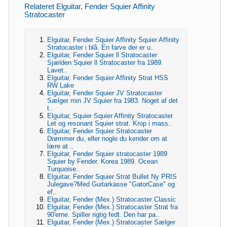
Relateret Elguitar, Fender Squier Affinity
Stratocaster
Elguitar, Fender Squier Affinity Squier Affinity
Stratocaster i blå. En farve der er u..
Elguitar, Fender Squier ll Stratocaster
Sjælden Squier ll Stratocaster fra 1989.
Lavet..
Elguitar, Fender Squier Affinity Strat HSS
RW Lake
Elguitar, Fender Squier JV Stratocaster
Sælger min JV Squier fra 1983. Noget af det
t..
Elguitar, Squier Squier Affinity Stratocaster
Let og resonant Squier strat. Krop i mass..
Elguitar, Fender Squier Stratocaster
Drømmer du, eller nogle du kender om at
lære at ..
Elguitar, Fender Squier stratocaster 1989
Squier by Fender. Korea 1989. Ocean
Turquoise..
Elguitar, Fender Squier Strat Bullet Ny PRIS
Julegave?Med Guitarkasse "GatorCase" og
ef..
Elguitar, Fender (Mex.) Stratocaster Classic
Elguitar, Fender (Mex.) Stratocaster Strat fra
90'erne. Spiller rigtig fedt. Den har pa..
Elguitar, Fender (Mex.) Stratocaster Sælger