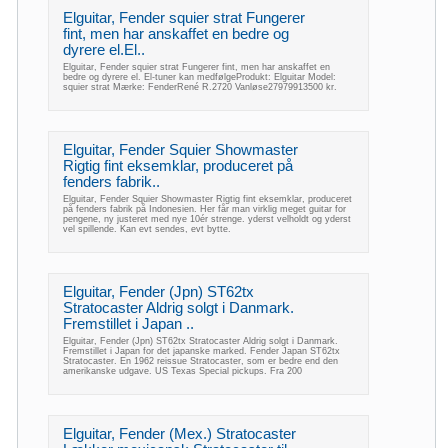
Elguitar, Fender squier strat Fungerer
fint, men har anskaffet en bedre og
dyrere el.El..
Elguitar, Fender squier strat Fungerer fint, men har anskaffet en
bedre og dyrere el. El-tuner kan medfølgeProdukt: Elguitar Model:
squier strat Mærke: FenderRené R.2720 Vanløse27979913500 kr.
Elguitar, Fender Squier Showmaster
Rigtig fint eksemklar, produceret på
fenders fabrik..
Elguitar, Fender Squier Showmaster Rigtig fint eksemklar, produceret
på fenders fabrik på Indonesien. Her får man virklig meget guitar for
pengene, ny justeret med nye 10ér strenge. yderst velholdt og yderst
vel spillende. Kan evt sendes, evt bytte.
Elguitar, Fender (Jpn) ST62tx
Stratocaster Aldrig solgt i Danmark.
Fremstillet i Japan ..
Elguitar, Fender (Jpn) ST62tx Stratocaster Aldrig solgt i Danmark.
Fremstillet i Japan for det japanske marked. Fender Japan ST62tx
Stratocaster. En 1962 reissue Stratocaster, som er bedre end den
amerikanske udgave. US Texas Special pickups. Fra 200
Elguitar, Fender (Mex.) Stratocaster