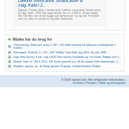
Lækker mexicansk Stratocaster til
salg. Købt i 2..
Elguitar, Fender (Mex.) Stratocaster Lækker mexicansk Stratocaster
til salg. Købt i 2010 hos aage jensen for ca. 4,500 kr. Brugt meget
lidt. Det blev kun til lidt hygge spil derhjemme i ny og næ. Fremstår
som ny. Ikke en skramme og lyder fantastisk.
Måske har du brug for
Tremmeseng, Babysam seng, b: 60 l: 120 Solid træseng fra babysam medfølgende 1
madras..
Gulvtæppe, Koskind, b: 170 l: 200 "Koldby" Ikea Købt aug 2014. Ny pris 1800
Lego Hero factory 4 stk. seje LEGO hero factory komplette og i fin stand. Sælges kun s..
Skænk, finer, b: 158 d: 55 h: 158 Smuk gammel (ca. 80 år) skænk med udskæringer. 2 ..
Skijakke, Iguana, str. 42 Brugt ganske få gange. VindtætVandtæt Åndbar
© 2026 datezr.com. Alle rettigheder forbeholdes.
Kontakt
|
Privatliv
|
Vilkår og betingelser