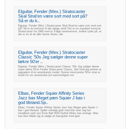
Elguitar, Fender (Mex.) Stratocaster
Skal Strat'en være sort med sort på?
Så er du k..
Elguitar, Fender (Mex.) Stratocaster Skal Strat'en være sort med sort
på? Så er du kommet til det rigtige sted! Det er en standard mexican
Stratocaster fra 1990 med et 3-digit serienummer, hvilket tyder på, at
det er en af de aller første Strats, der
Elguitar, Fender (Mex.) Stratocaster
Classic '50s Jeg sælger denne super
lækre 50'er ..
Elguitar, Fender (Mex.) Stratocaster Classic '50s Jeg sælger denne
super lækre 50'er Fender Statocaster Classic, blot fordi jeg ønsker at
opgradere til en amerikansk model. Denne mexicanske 50'er strat er
kendt for sin uovertrufne lyd sammenlignet me
Elbas, Fender Squier Affinity Series
Jazz bas Meget pæn Squier J bas i
god tilstand.Sp..
Elbas, Fender Squier Affinity Series Jazz bas Meget pæn Squier J
bas i god tilstand. Spiller virkeligt godt med klar tone Jeg har
installeret sprit nye Ernie Ball 2833 Hybrid Slinky bas strenge. Man
kan ikke tillade sig at sælge en bas/guitar med gam