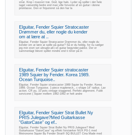
strat. Krop i massivt træ. God, lige hals. Lyder og spiller i det hele
taget væsentlig bedre end man ville forvente af en guitar i denne
prisklasse. Den er finjusteret så den har la
Elguitar, Fender Squier Stratocaster
Drømmer du, eller nogle du kender
om at lære at ..
Elguitar, Fender Squier Stratocaster Drømmer du, eller nogle du
kender om at lære at spille på guitar? Så er du heldig, for nu sælger
jeg min stort set ubrugte-alt-i-et guitar begynder-pakke. Der er
sammenlagt blevet spillet mindre end ti timer på in
Elguitar, Fender Squier stratocaster
1989 Squier by Fender. Korea 1989.
Ocean Turquoise..
Elguitar, Fender Squier stratocaster 1989 Squier by Fender. Korea
1989. Ocean Turquoise. 1-piece mapleneck,, c-shape 14" radius. Lav
action. CR pu, 10´pots.vintage staggered. Perfekt alignment. Fuldt
serviceret ( Squier mellem 1982-1992 er helt andre
Elguitar, Fender Squier Strat Bullet Ny
PRIS Julegave?Med Guitarkasse
"GatorCase" og ef..
Elguitar, Fender Squier Strat Bullet Ny PRIS Julegave? Med
Guitarkasse "GatorCase" og effekt forstærker NUX PG-1 med
Metronome Squier By Fender Strat® SQ BULLET Cina Made med