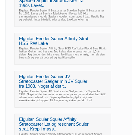
Sjælden Squier ll Stratocaster fra
1989. Lavet..
Elguitar, Fender Squier ll Stratocaster Sjælden Squier ll Stratocaster
fra 1989. Lavet på Samick fabrikkerne i Korea. Må ikke
sammenlignes med de Squier modeller, som laves i dag. Utrolig flot
og velholdt. Intet båndslid eller andet. Lækkert Ahorn gr
Elguitar, Fender Squier Affinity Strat
HSS RW Lake
Elguitar, Fender Squier Affinity Strat HSS RW Lake Placid Blue Rigtig
lækker Guitar med i et sæt Jeg købte denne guitar for ca. 1,5 år
siden. Jeg bruger den ikke mere, fordi bas mere er mig, men da den
bare står og ser så godt ud og jeg ikke spiller
Elguitar, Fender Squier JV
Stratocaster Sælger min JV Squier
fra 1983. Noget af det t..
Elguitar, Fender Squier JV Stratocaster Sælger min JV Squier fra
1983. Noget af det tætteste du kommer på en gammel strat fra 1962,
udover masterbuild osv. Super spilbarhed og lyd - originale
amerikanske pickupper. Alt fungerer og virker perfekt. Hol
Elguitar, Squier Squier Affinity
Stratocaster Let og resonant Squier
strat. Krop i mass..
Elguitar, Squier Squier Affinity Stratocaster Let og resonant Squier