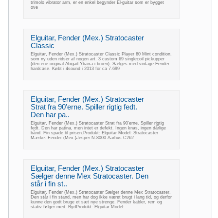
trimolo vibrator arm, er en enkel begynder El-guitar som er bygget
ove
Elguitar, Fender (Mex.) Stratocaster
Classic
Elguitar, Fender (Mex.) Stratocaster Classic Player 60 Mint condition,
som ny uden ridser af nogen art. 3 custom 69 singlecoil pickupper
(den ene original Abigail Ybarra i broen). Sælges med vintage Fender
hardcase. Købt i 4sound i 2013 for ca 7.699
Elguitar, Fender (Mex.) Stratocaster
Strat fra 90'erne. Spiller rigtig fedt.
Den har pa..
Elguitar, Fender (Mex.) Stratocaster Strat fra 90'erne. Spiller rigtig
fedt. Den har patina, men intet er defekt. Ingen knas, ingen dårlige
bånd. Fin spade til prisen.Produkt: Elguitar Model: Stratocaster
Mærke: Fender (Mex.)Jesper N.8000 Aarhus C262
Elguitar, Fender (Mex.) Stratocaster
Sælger denne Mex Stratocaster. Den
står i fin st..
Elguitar, Fender (Mex.) Stratocaster Sælger denne Mex Stratocaster.
Den står i fin stand, men har dog ikke været brugt i lang tid, og derfor
kunne den godt bruge et sæt nye strenge. Fender kabler, rem og
stativ følger med. BydProdukt: Elguitar Model: