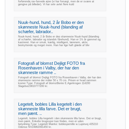
forførende rav-farvede øjne (vi har forsøgt, men de er svære at
gengive på billeder). Vi har selv avlet flere kuld
Nuuk-hund, hund, 2 år Bobo er den
skønneste Nuuk-hund (blanding af
schæfer, labrador..
Nuuk-hund, hund, 2 år Bobo er den skønneste Nuuk-hund (blanding
af schæfer, labrador og islandsk fårehund). Han er 1½ år gammel og
kastreret. Han er smuk, kærlig, intelligent, lærenem, aktiv,
beskyttende og meget mere. Han har lige haft glæde af bliv
Fotografi af blomst Dejligt FOTO fra
Rosenhaven i Valby, der har den
skønneste ramme ..
Fotografi af blomst Dejligt FOTO fra Rosenhaven i Valby, der har den
skønneste ramme der måler 50 x 70 cm. Prisen er hvad rammen
koster.Type: Fotografi af blomstBente E.Agerkrogen 114200
Slagelse23810777200 kr.
Legetelt, bobles Lilla kegetelt i den
skønneste lilla farve. Det er brugt,
men pænt. ..
Legetelt, bobles Lilla kegetelt i den skønneste lilla farve. Det er brugt,
men pænt. Enkelte brugsspor kan findes, men er uden
betydning.Type: Legetelt Mærke: boblespernille w.Lupinvej 435210
Odense NV24962091450 kr.