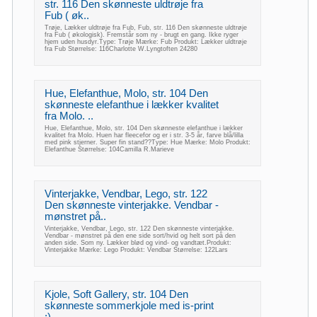
str. 116 Den skønneste uldtrøje fra
Fub ( øk..
Trøje, Lækker uldtrøje fra Fub, Fub, str. 116 Den skønneste uldtrøje
fra Fub ( økologisk). Fremstår som ny - brugt en gang. Ikke ryger
hjem uden husdyr.Type: Trøje Mærke: Fub Produkt: Lækker uldtrøje
fra Fub Størrelse: 116Charlotte W.Lyngtoften 24280
Hue, Elefanthue, Molo, str. 104 Den
skønneste elefanthue i lækker kvalitet
fra Molo. ..
Hue, Elefanthue, Molo, str. 104 Den skønneste elefanthue i lækker
kvalitet fra Molo. Huen har fleecefor og er i str. 3-5 år, farve blå/lilla
med pink stjerner. Super fin stand??Type: Hue Mærke: Molo Produkt:
Elefanthue Størrelse: 104Camilla R.Marieve
Vinterjakke, Vendbar, Lego, str. 122
Den skønneste vinterjakke. Vendbar -
mønstret på..
Vinterjakke, Vendbar, Lego, str. 122 Den skønneste vinterjakke.
Vendbar - mønstret på den ene side sort/hvid og helt sort på den
anden side. Som ny. Lækker blød og vind- og vandtæt.Produkt:
Vinterjakke Mærke: Lego Produkt: Vendbar Størrelse: 122Lars
Kjole, Soft Gallery, str. 104 Den
skønneste sommerkjole med is-print
:)