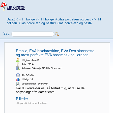
DateZR
>
Til boligen
>
Til boligen+Glas porcelæn og bestik
>
Til
boligen+Glas porcelæn og bestik+Glas porcelæn og bestik
Søg:
Emalje, EVA brødmaskine, EVA Den skønneste
og mest perfekte EVA brødmaskine i orange..
Udgiver: Jane P.
Pris: 225 kr.
Adresse: Sikavej 4623 Lille Skensved
2015-04-10
Udsigt: 14
Løbenummer：5v3ky0dx
Når du kontakter os, så fortæl mig, at du se de
oplysninger fra datezr.com.
Billeder
Klik på billedet for at forstørre