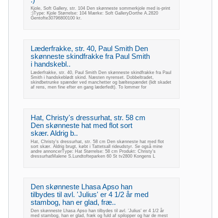
Kjole, Soft Gallery, str. 104 Den skønneste sommerkjole med is-print
:)Type: Kjole Størrelse: 104 Mærke: Soft GalleryDorthe A.2820
Gentofte30796800100 kr.
Læderfrakke, str. 40, Paul Smith Den
skønneste skindfrakke fra Paul Smith
i handskebl..
Læderfrakke, str. 40, Paul Smith Den skønneste skindfrakke fra Paul
Smith i handskeblødt skind. Næsten nyrenset. Dobbeltradet,
skindbetrunke spænder ved manchetter og bæltespændet (lidt skadet
af rens, men fine efter en gang læderfedt). To lommer for
Hat, Christy's dressurhat, str. 58 cm
Den skønneste hat med flot sort
skær. Aldrig b..
Hat, Christy's dressurhat, str. 58 cm Den skønneste hat med flot
sort skær. Aldrig brugt, købt i Tattetsall rideudstyr. Se også mine
andre annoncerType: Hat Størrelse: 58 cm Produkt: Christy's
dressurhatMalene S.Lundtofteparken 60 St tv2800 Kongens L
Den skønneste Lhasa Apso han
tilbydes til avl. 'Julius' er 4 1/2 år med
stambog, han er glad, fræ..
Den skønneste Lhasa Apso han tilbydes til avl. 'Julius' er 4 1/2 år
med stambog, han er glad, fræk og fuld af spilopper og har de mest