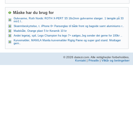
Måske har du brug for
Gulvvarme, Roth Nordic ROTH X-PERT S5 16x2mm gulvvarme slanger. 1 længde på 33
mtr1 l..
Skærmbeskyttelse, t. iPhone 6+ Panserglas til både front og bagside samt aluminiums r..
Madskåle, Orange plast 5 kr Keramik 10 kr
Andet legetøj, spil, Lego Champion fra lego 7+ sælges.Jeg sender det gerne for 100kr ..
Kurvemøbler, MANILA Manila kurvemøbler Rigtig Pæne og super god stand. Modtager
gern..
© 2026 datezr.com. Alle rettigheder forbeholdes.
Kontakt
|
Privatliv
|
Vilkår og betingelser