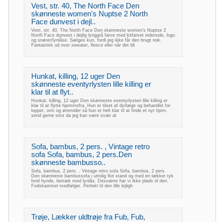
Vest, str. 40, The North Face Den
skønneste women's Nuptse 2 North
Face dunvest i dejl..
Vest, str. 40, The North Face Den skønneste women's Nuptse 2
North Face dunvest i dejlig lynggrå farve med kitfarvet inderside, logo
og snører/lynlåse. Sælges kun, fordi jeg ikke får den brugt nok.
Fantastisk ud over sweater, fleece eller når det bli
Hunkat, killing, 12 uger Den
skønneste eventyrlysten lille killing er
klar til at flyt..
Hunkat, killing, 12 uger Den skønneste eventyrlysten lille killing er
klar til at flytte hjemmefra. Hun er tilset af dyrlæge og behandlet for
lopper, orm og øremider så hun er helt klar til at finde et nyt hjem.
send gerne sms da jeg kan være svær at
Sofa, bambus, 2 pers. , Vintage retro
sofa Sofa, bambus, 2 pers.Den
skønneste bambusso..
Sofa, bambus, 2 pers. , Vintage retro sofa Sofa, bambus, 2 pers.
Den skønneste bambussofa i utrolig flot stand og med en lækker tyk
hvid hynde, betræk med lynlås. Desværre har vi ikke plads til den.
Fodskammel medfølger. Perfekt til den lille lejligh
Trøje, Lækker uldtrøje fra Fub, Fub,