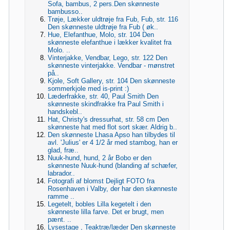
Sofa, bambus, 2 pers.Den skønneste
bambusso..
Trøje, Lækker uldtrøje fra Fub, Fub, str. 116
Den skønneste uldtrøje fra Fub ( øk..
Hue, Elefanthue, Molo, str. 104 Den
skønneste elefanthue i lækker kvalitet fra
Molo. ..
Vinterjakke, Vendbar, Lego, str. 122 Den
skønneste vinterjakke. Vendbar - mønstret
på..
Kjole, Soft Gallery, str. 104 Den skønneste
sommerkjole med is-print :)
Læderfrakke, str. 40, Paul Smith Den
skønneste skindfrakke fra Paul Smith i
handskebl..
Hat, Christy's dressurhat, str. 58 cm Den
skønneste hat med flot sort skær. Aldrig b..
Den skønneste Lhasa Apso han tilbydes til
avl. 'Julius' er 4 1/2 år med stambog, han er
glad, fræ..
Nuuk-hund, hund, 2 år Bobo er den
skønneste Nuuk-hund (blanding af schæfer,
labrador..
Fotografi af blomst Dejligt FOTO fra
Rosenhaven i Valby, der har den skønneste
ramme ..
Legetelt, bobles Lilla kegetelt i den
skønneste lilla farve. Det er brugt, men
pænt. ..
Lysestage , Teaktræ/læder Den skønneste