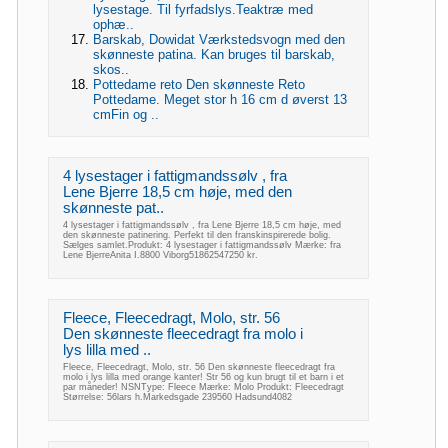
lysestage. Til fyrfadslys.Teaktræ med
ophæ..
Barskab, Dowidat Værkstedsvogn med den
skønneste patina. Kan bruges til barskab,
skos..
Pottedame reto Den skønneste Reto
Pottedame. Meget stor h 16 cm d øverst 13
cmFin og ..
4 lysestager i fattigmandssølv , fra
Lene Bjerre 18,5 cm høje, med den
skønneste pat..
4 lysestager i fattigmandssølv , fra Lene Bjerre 18,5 cm høje, med
den skønneste patinering. Perfekt til den franskinspirerede bolig.
Sælges samlet.Produkt: 4 lysestager i fattigmandssølv Mærke: fra
Lene BjerreAnita I.8800 Viborg51862547250 kr.
Fleece, Fleecedragt, Molo, str. 56
Den skønneste fleecedragt fra molo i
lys lilla med ..
Fleece, Fleecedragt, Molo, str. 56 Den skønneste fleecedragt fra
molo i lys lilla med orange kanter! Str 56 og kun brugt til et barn i et
par måneder! NSNType: Fleece Mærke: Molo Produkt: Fleecedragt
Størrelse: 56lars h.Markedsgade 239560 Hadsund4082