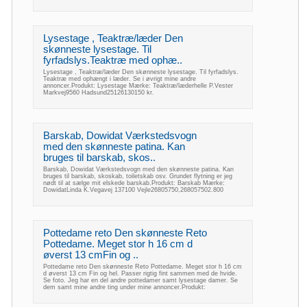
Lysestage , Teaktræ/læder Den
skønneste lysestage. Til
fyrfadslys.Teaktræ med ophæ..
Lysestage , Teaktræ/læder Den skønneste lysestage. Til fyrfadslys.
Teaktræ med ophængt i læder. Se i øvrigt mine andre
annoncer.Produkt: Lysestage Mærke: Teaktræ/læderhelle P.Vester
Markvej9560 Hadsund25126130150 kr.
Barskab, Dowidat Værkstedsvogn
med den skønneste patina. Kan
bruges til barskab, skos..
Barskab, Dowidat Værkstedsvogn med den skønneste patina. Kan
bruges til barskab, skoskab, toiletskab osv. Grundet flytning er jeg
nødt til at sælge mit elskede barskab.Produkt: Barskab Mærke:
DowidatLinda K.Vegavej 137100 Vejle26805750,268057502.800
Pottedame reto Den skønneste Reto
Pottedame. Meget stor h 16 cm d
øverst 13 cmFin og ..
Pottedame reto Den skønneste Reto Pottedame. Meget stor h 16 cm
d øverst 13 cm Fin og hel. Passer rigtig fint sammen med de hvide.
Se foto. Jeg har en del andre pottedamer samt lysestage damer. Se
dem samt mine andre ting under mine annoncer.Produkt: