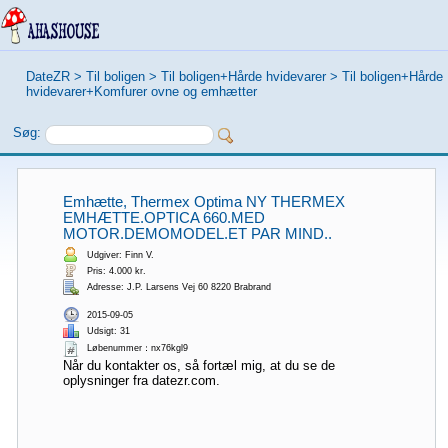
DateZR
>
Til boligen
>
Til boligen+Hårde hvidevarer
>
Til boligen+Hårde
hvidevarer+Komfurer ovne og emhætter
Søg:
Emhætte, Thermex Optima NY THERMEX
EMHÆTTE.OPTICA 660.MED
MOTOR.DEMOMODEL.ET PAR MIND..
Udgiver: Finn V.
Pris: 4.000 kr.
Adresse: J.P. Larsens Vej 60 8220 Brabrand
2015-09-05
Udsigt: 31
Løbenummer：nx76kgl9
Når du kontakter os, så fortæl mig, at du se de
oplysninger fra datezr.com.