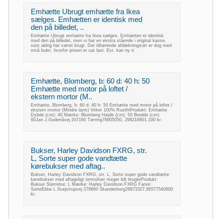
Emhætte Ubrugt emhætte fra Ikea
sælges. Emhætten er identisk med
den på billedet, ..
Emhætte Ubrugt emhætte fra Ikea sælges. Emhætten er identisk
med den på billedet, men vi har en ekstra stående i original kasse,
som aldrig har været brugt. Det tilhørende afdækningsrør er dog med
små buler, hvorfor prisen er sat lavt. Evt. kan ny ti
Emhætte, Blomberg, b: 60 d: 40 h: 50
Emhætte med motor på loftet /
ekstern mortor (M..
Emhætte, Blomberg, b: 60 d: 40 h: 50 Emhætte med motor på loftet /
ekstern mortor (Mindre larm) Virker 100% RustfriProdukt: Emhætte
Dybde (cm): 40 Mærke: Blomberg Højde (cm): 50 Bredde (cm):
60Jan J.Gudenåvej 207160 Tørring76905050, 298216801.100 kr.
Bukser, Harley Davidson FXRG, str.
L, Sorte super gode vandtætte
kørebukser med aftag..
Bukser, Harley Davidson FXRG, str. L, Sorte super gode vandtætte
kørebukser med aftageligt termofoer meget lidt brugteProdukt:
Bukser Størrelse: L Mærke: Harley Davidson FXRG Farve:
SorteEbbe L.Svejstrupvej 278660 Skanderborg26873327,86577540600
kr.