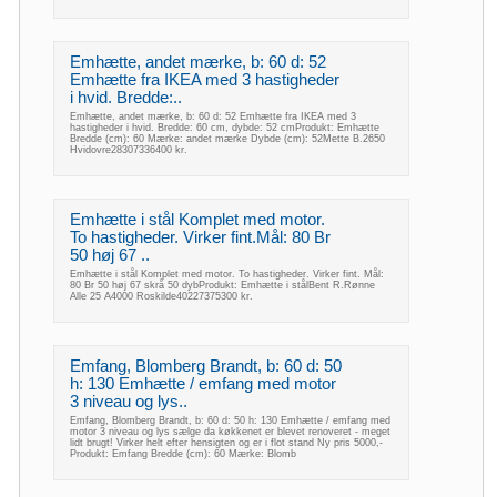
Emhætte, andet mærke, b: 60 d: 52
Emhætte fra IKEA med 3 hastigheder
i hvid. Bredde:..
Emhætte, andet mærke, b: 60 d: 52 Emhætte fra IKEA med 3
hastigheder i hvid. Bredde: 60 cm, dybde: 52 cmProdukt: Emhætte
Bredde (cm): 60 Mærke: andet mærke Dybde (cm): 52Mette B.2650
Hvidovre28307336400 kr.
Emhætte i stål Komplet med motor.
To hastigheder. Virker fint.Mål: 80 Br
50 høj 67 ..
Emhætte i stål Komplet med motor. To hastigheder. Virker fint. Mål:
80 Br 50 høj 67 skrå 50 dybProdukt: Emhætte i stålBent R.Rønne
Alle 25 A4000 Roskilde40227375300 kr.
Emfang, Blomberg Brandt, b: 60 d: 50
h: 130 Emhætte / emfang med motor
3 niveau og lys..
Emfang, Blomberg Brandt, b: 60 d: 50 h: 130 Emhætte / emfang med
motor 3 niveau og lys sælge da køkkenet er blevet renoveret - meget
lidt brugt! Virker helt efter hensigten og er i flot stand Ny pris 5000,-
Produkt: Emfang Bredde (cm): 60 Mærke: Blomb