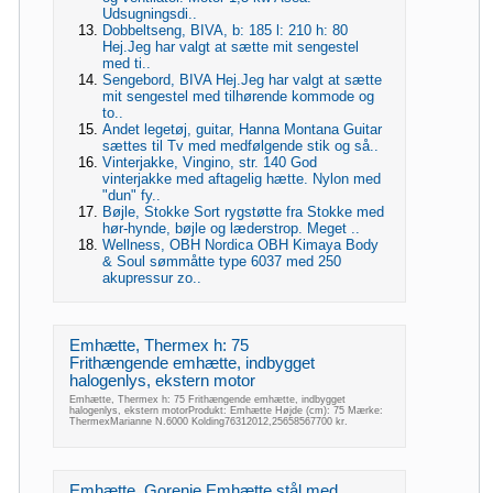
Udsugningsdi..
Dobbeltseng, BIVA, b: 185 l: 210 h: 80
Hej.Jeg har valgt at sætte mit sengestel
med ti..
Sengebord, BIVA Hej.Jeg har valgt at sætte
mit sengestel med tilhørende kommode og
to..
Andet legetøj, guitar, Hanna Montana Guitar
sættes til Tv med medfølgende stik og så..
Vinterjakke, Vingino, str. 140 God
vinterjakke med aftagelig hætte. Nylon med
"dun" fy..
Bøjle, Stokke Sort rygstøtte fra Stokke med
hør-hynde, bøjle og læderstrop. Meget ..
Wellness, OBH Nordica OBH Kimaya Body
& Soul sømmåtte type 6037 med 250
akupressur zo..
Emhætte, Thermex h: 75
Frithængende emhætte, indbygget
halogenlys, ekstern motor
Emhætte, Thermex h: 75 Frithængende emhætte, indbygget
halogenlys, ekstern motorProdukt: Emhætte Højde (cm): 75 Mærke:
ThermexMarianne N.6000 Kolding76312012,25658567700 kr.
Emhætte, Gorenje Emhætte stål med