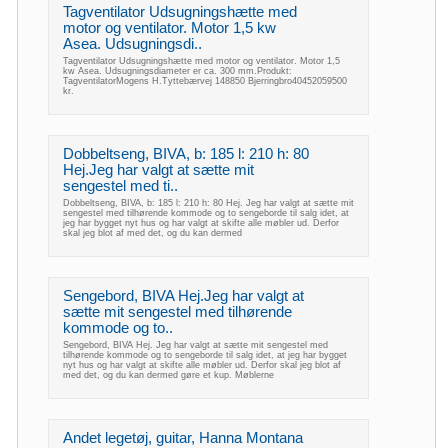
Tagventilator Udsugningshætte med
motor og ventilator. Motor 1,5 kw
Asea. Udsugningsdi..
Tagventilator Udsugningshætte med motor og ventilator. Motor 1,5
kw Asea. Udsugningsdiameter er ca. 300 mm.Produkt:
TagventilatorMogens H.Tyttebærvej 148850 Bjerringbro40452059500
kr.
Dobbeltseng, BIVA, b: 185 l: 210 h: 80
Hej.Jeg har valgt at sætte mit
sengestel med ti..
Dobbeltseng, BIVA, b: 185 l: 210 h: 80 Hej. Jeg har valgt at sætte mit
sengestel med tilhørende kommode og to sengeborde til salg idet, at
jeg har bygget nyt hus og har valgt at skifte alle møbler ud. Derfor
skal jeg blot af med det, og du kan dermed
Sengebord, BIVA Hej.Jeg har valgt at
sætte mit sengestel med tilhørende
kommode og to..
Sengebord, BIVA Hej. Jeg har valgt at sætte mit sengestel med
tilhørende kommode og to sengeborde til salg idet, at jeg har bygget
nyt hus og har valgt at skifte alle møbler ud. Derfor skal jeg blot af
med det, og du kan dermed gøre et kup. Møblerne
Andet legetøj, guitar, Hanna Montana