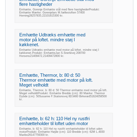
flere hastigheder
Emhætte, Gorenje Emhætte stål med flere hastighederProdukt:
Emhætte Mærke: Gorenjelars M.fællestoften 57400
Herning28257835,22101615300 kr.
Emhætte Udtræks emhætte med
motor på loftet. mindre støj I
køkkenet.
Emhætte Udtræks emhætte med motor på loftet. mindre støj I
køkkenet.Produkt: EmhætteJan S.Snerlevej 208700
Horsens21409472,21409472800 kr.
Emhætte, Thermor, b: 80 d: 50
Thermor emhætte med motor på loft.
Meget velholdt
Emhætte, Thermor, b: 80 d: 50 Thermor emhætte med motor på loft.
Meget velholdtProdukt: Emhætte Bredde (cm): 80 Mærke: Thermor
Dybde (cm): 50Susanne F.Stationsvej 8D3460 Birkerød51624058500
kr.
Emhætte, b: 62 h: 110 Hel ny rustfri
emhætteholder til loftet uden motor
Emhætte, b: 62 h: 110 Hel ny rustfri emhætteholder til loftet uden
motorProdukt: Emhætte Højde (cm): 110 Bredde (cm): 62M L.4930
Maribo26147759300 kr.