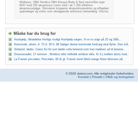
Wellness, OBH Nordica OBH Kimaya Body & Soul sømmåtte type
6037 med 250 akupressur zoner med i alt 7.250 effektive
akupressurpigge. Stimulerer kroppens akupunkturpunkter og afhjælper
spændinger og virker som afslappende antistress behandling. Velcros
Måske har du brug for
Hushjælp, tiltrædelse Hurtigs muligt Hushjælp søges..Vi er to unge på 25 og 29år,..
Kommode, ahorn, b: 73 d: 30 h: 68 Sælger denne kommode fordi jeg skal flytte. Den stå..
Sofastol, læder, Ceers En fin sort læder sofa lenestol som kan trækkes ud til benene..
Dressursadel, 17 tommer , Windsor elite Velholdt windsor elite, fit 3,( mellem bom) med..
La Fransk porcelæn, Porcelæn, 60 år gl. Fransk terrin.Med mange flotte blomster på.
© 2026 datezr.com. Alle rettigheder forbeholdes.
Kontakt
|
Privatliv
|
Vilkår og betingelser