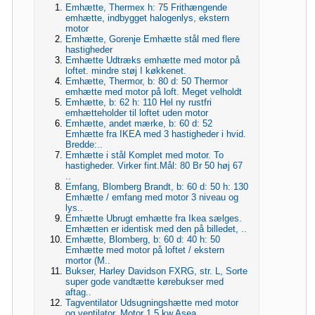
Emhætte, Thermex h: 75 Frithængende
emhætte, indbygget halogenlys, ekstern
motor
Emhætte, Gorenje Emhætte stål med flere
hastigheder
Emhætte Udtræks emhætte med motor på
loftet. mindre støj I køkkenet.
Emhætte, Thermor, b: 80 d: 50 Thermor
emhætte med motor på loft. Meget velholdt
Emhætte, b: 62 h: 110 Hel ny rustfri
emhætteholder til loftet uden motor
Emhætte, andet mærke, b: 60 d: 52
Emhætte fra IKEA med 3 hastigheder i hvid.
Bredde:..
Emhætte i stål Komplet med motor. To
hastigheder. Virker fint.Mål: 80 Br 50 høj 67
..
Emfang, Blomberg Brandt, b: 60 d: 50 h: 130
Emhætte / emfang med motor 3 niveau og
lys..
Emhætte Ubrugt emhætte fra Ikea sælges.
Emhætten er identisk med den på billedet, ..
Emhætte, Blomberg, b: 60 d: 40 h: 50
Emhætte med motor på loftet / ekstern
mortor (M..
Bukser, Harley Davidson FXRG, str. L, Sorte
super gode vandtætte kørebukser med
aftag..
Tagventilator Udsugningshætte med motor
og ventilator. Motor 1,5 kw Asea.