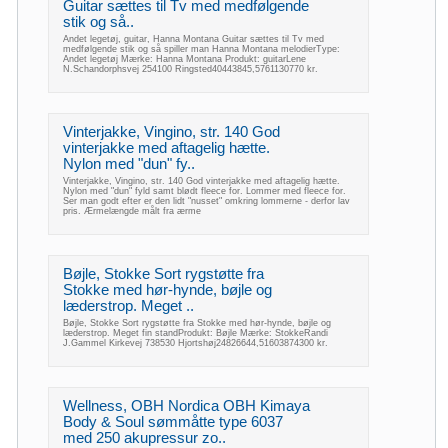
Guitar sættes til Tv med medfølgende
stik og så..
Andet legetøj, guitar, Hanna Montana Guitar sættes til Tv med
medfølgende stik og så spiller man Hanna Montana melodierType:
Andet legetøj Mærke: Hanna Montana Produkt: guitarLene
N.Schandorphsvej 254100 Ringsted40443845,5761130770 kr.
Vinterjakke, Vingino, str. 140 God
vinterjakke med aftagelig hætte.
Nylon med "dun" fy..
Vinterjakke, Vingino, str. 140 God vinterjakke med aftagelig hætte.
Nylon med "dun" fyld samt blødt fleece for. Lommer med fleece for.
Ser man godt efter er den lidt "nusset" omkring lommerne - derfor lav
pris. Ærmelængde målt fra ærme
Bøjle, Stokke Sort rygstøtte fra
Stokke med hør-hynde, bøjle og
læderstrop. Meget ..
Bøjle, Stokke Sort rygstøtte fra Stokke med hør-hynde, bøjle og
læderstrop. Meget fin standProdukt: Bøjle Mærke: StokkeRandi
J.Gammel Kirkevej 738530 Hjortshøj24826644,51603874300 kr.
Wellness, OBH Nordica OBH Kimaya
Body & Soul sømmåtte type 6037
med 250 akupressur zo..