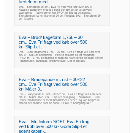
tærteform med ..
Eva – Tærteform 26 cm., Eva Fri fragt ved køb over 500 kr -
Klassisk tærteform med løs bund der gør det let at servere
bagværket. - Tærteformen har PFOA-fri Slip-let belægning. -
Tærteformen har en diameter 26 cm.Produkt: Eva – Tærteform 26
cm. Mærke
Eva – Brød/ kageform 1,75L – 30
cm., Eva Fri fragt ved køb over 500
kr- Slip-Let ..
Eva – Brød/ kageform 1,75L – 30 cm., Eva Fri fragt ved køb over
500 kr - Slip-Let belægning. - Perfekt resultat og let rengøring. -
PFOA-fri. - 1,75L Til bagning af rugbrød, franskbrød og kager såsom
- banankage, sandkage, drømmekage. Det er dig selv
Eva – Bradepande m. rist – 30×22
cm., Eva Fri fragt ved køb over 500
kr- Måler 3..
Eva – Bradepande m. rist – 30×22 cm., Eva Fri fragt ved køb over
500 kr - Måler 30x22 cm. - Slip-Let belægning. - Aluminium. - 3,5L
Denne bradepande er mellemstørrelsen i serien, og kan bruges til
præcis det samme som de andre, PFOA-fri belægning sør
Eva – Muffinform SOFT, Eva Fri fragt
ved køb over 500 kr- Gode Slip-Let
egenskaber.-..