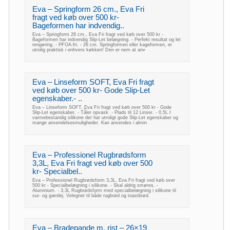
Eva – Springform 26 cm., Eva Fri
fragt ved køb over 500 kr-
Bageformen har indvendig..
Eva – Springform 26 cm., Eva Fri fragt ved køb over 500 kr -
Bageformen har indvendig Slip-Let belægning. - Perfekt resultat og let
rengøring. - PFOA-fri. - 26 cm. Springformen eller kageformen, er
utrolig praktisk i enhvers køkken! Den er nem at anv
Eva – Linseform SOFT, Eva Fri fragt
ved køb over 500 kr- Gode Slip-Let
egenskaber.- ..
Eva – Linseform SOFT, Eva Fri fragt ved køb over 500 kr - Gode
Slip-Let egenskaber. - Tåler opvask. - Plads til 12 Linser. - 0,5L I
varmebestandig silikone der har utroligt gode Slip-Let egenskaber og
mange anvendelsesmuligheder. Kan anvendes i almin
Eva – Professionel Rugbrødsform
3,3L, Eva Fri fragt ved køb over 500
kr- Specialbel..
Eva – Professionel Rugbrødsform 3,3L, Eva Fri fragt ved køb over
500 kr - Specialbelægning i silikone. - Skal aldrig smøres. -
Aluminium. - 3,3L Rugbrødsform med specialbelægning i silikone til
sur- og gærdej. Velegnet til både rugbrød og toastbrød.
Eva – Bradepande m. rist – 26×19