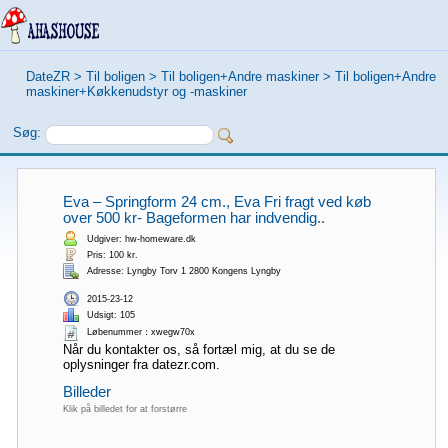
DateZR
>
Til boligen
>
Til boligen+Andre maskiner
>
Til boligen+Andre
maskiner+Køkkenudstyr og -maskiner
Søg:
Eva – Springform 24 cm., Eva Fri fragt ved køb
over 500 kr- Bageformen har indvendig..
Udgiver: hw-homeware.dk
Pris: 100 kr.
Adresse: Lyngby Torv 1 2800 Kongens Lyngby
2015-23-12
Udsigt: 105
Løbenummer：xwegw70x
Når du kontakter os, så fortæl mig, at du se de
oplysninger fra datezr.com.
Billeder
Klik på billedet for at forstørre