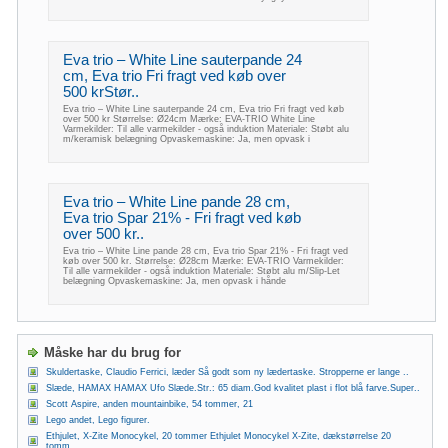
Eva trio – White Line sauterpande 24
cm, Eva trio Fri fragt ved køb over
500 krStør..
Eva trio – White Line sauterpande 24 cm, Eva trio Fri fragt ved køb
over 500 kr Størrelse: Ø24cm Mærke: EVA-TRIO White Line
Varmekilder: Til alle varmekilder - også induktion Materiale: Støbt alu
m/keramisk belægning Opvaskemaskine: Ja, men opvask i
Eva trio – White Line pande 28 cm,
Eva trio Spar 21% - Fri fragt ved køb
over 500 kr..
Eva trio – White Line pande 28 cm, Eva trio Spar 21% - Fri fragt ved
køb over 500 kr. Størrelse: Ø28cm Mærke: EVA-TRIO Varmekilder:
Til alle varmekilder - også induktion Materiale: Støbt alu m/Slip-Let
belægning Opvaskemaskine: Ja, men opvask i hånde
Måske har du brug for
Skuldertaske, Claudio Ferrici, læder Så godt som ny lædertaske. Stropperne er lange ..
Slæde, HAMAX HAMAX Ufo Slæde.Str.: 65 diam.God kvalitet plast i flot blå farve.Super..
Scott Aspire, anden mountainbike, 54 tommer, 21
Lego andet, Lego figurer.
Ethjulet, X-Zite Monocykel, 20 tommer Ethjulet Monocykel X-Zite, dækstørrelse 20
tomm..