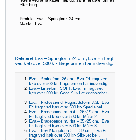
lettere ved at få kagen helt ud, samt rengøre formen
efter brug.
Produkt: Eva – Springform 24 cm.
Mærke: Eva
Relateret Eva – Springform 24 cm., Eva Fri fragt
ved køb over 500 kr- Bageformen har indvendig..
Eva – Springform 26 cm., Eva Fri fragt ved
køb over 500 kr- Bageformen har indvendig..
Eva – Linseform SOFT, Eva Fri fragt ved
køb over 500 kr- Gode Slip-Let egenskaber.-
..
Eva – Professionel Rugbrødsform 3,3L, Eva
Fri fragt ved køb over 500 kr- Specialbel..
Eva – Bradepande m. rist – 26×19 cm., Eva
Fri fragt ved køb over 500 kr- Måler 2..
Eva – Bradepande m. rist – 35×25 cm., Eva
Fri fragt ved køb over 500 kr- Måler 3..
Eva – Brød/ kageform 3L – 30 cm., Eva Fri
fragt ved køb over 500 kr- Slip-Let bel..
Eva – Tærteform 26 cm., Eva Fri fragt ved