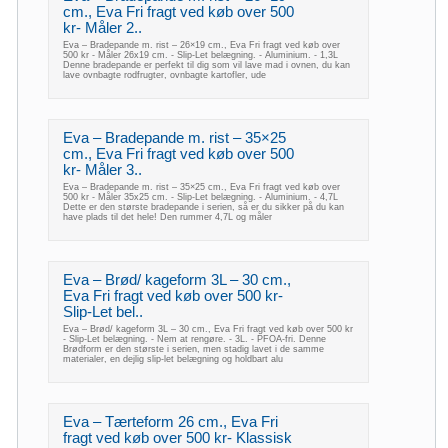
cm., Eva Fri fragt ved køb over 500
kr- Måler 2..
Eva – Bradepande m. rist – 26×19 cm., Eva Fri fragt ved køb over
500 kr - Måler 26x19 cm. - Slip-Let belægning. - Aluminium. - 1,3L
Denne bradepande er perfekt til dig som vil lave mad i ovnen, du kan
lave ovnbagte rodfrugter, ovnbagte kartofler, ude
Eva – Bradepande m. rist – 35×25
cm., Eva Fri fragt ved køb over 500
kr- Måler 3..
Eva – Bradepande m. rist – 35×25 cm., Eva Fri fragt ved køb over
500 kr - Måler 35x25 cm. - Slip-Let belægning. - Aluminium. - 4,7L
Dette er den største bradepande i serien, så er du sikker på du kan
have plads til det hele! Den rummer 4,7L og måler
Eva – Brød/ kageform 3L – 30 cm.,
Eva Fri fragt ved køb over 500 kr-
Slip-Let bel..
Eva – Brød/ kageform 3L – 30 cm., Eva Fri fragt ved køb over 500 kr
- Slip-Let belægning. - Nem at rengøre. - 3L. - PFOA-fri. Denne
Brødform er den største i serien, men stadig lavet i de samme
materialer, en dejlig slip-let belægning og holdbart alu
Eva – Tærteform 26 cm., Eva Fri
fragt ved køb over 500 kr- Klassisk