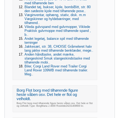
med tilhørende ben
Blandet tøj, bukser, kjole, bombiBitt, str. 80
den sødeste kjole med tilhørende pose..
Væginventar, ophæng, stativ, disk. m.m
Vægskinner og hyldebæringer, med
tilhørend..
Vileda gulvspand med gulvmopper, Viklede
Praktisk gulvmoppe med tilhørende spand ,
b..
Andet legetøj, balance spil med tilhørende
terninger
Jakkesæt, str. 38, CHOISE Gråmeleret halv
lang jakke med tilhørende benklæder, mege..
Anden håndtaske, andet mærke,
slangeskind Smuk slangeskindstaske med
tilhørende mobi..
Biler, Corgi Land Rover med Trailer Corgi
Land Rover 109WB med tilhørende trailer.
Meg..
Borg Flot borg med tilhørende figure
heste våben osv. Det hele er flot og
velholdt.
Borg Flot borg med tilhørende figure heste våben osv. Det hele er flot
og velholdt.Type: BorgMaria J.4000 Roskilde24231409600 kr.