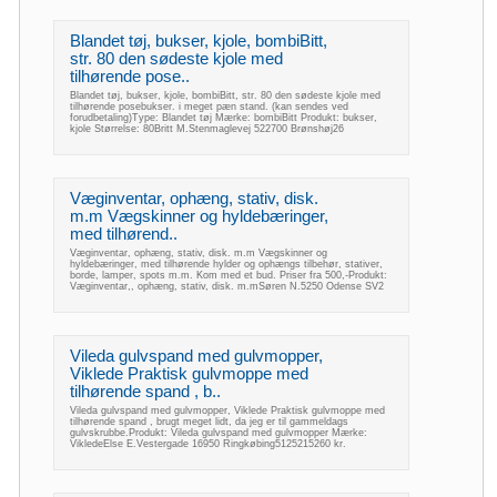
Blandet tøj, bukser, kjole, bombiBitt,
str. 80 den sødeste kjole med
tilhørende pose..
Blandet tøj, bukser, kjole, bombiBitt, str. 80 den sødeste kjole med
tilhørende posebukser. i meget pæn stand. (kan sendes ved
forudbetaling)Type: Blandet tøj Mærke: bombiBitt Produkt: bukser,
kjole Størrelse: 80Britt M.Stenmaglevej 522700 Brønshøj26
Væginventar, ophæng, stativ, disk.
m.m Vægskinner og hyldebæringer,
med tilhørend..
Væginventar, ophæng, stativ, disk. m.m Vægskinner og
hyldebæringer, med tilhørende hylder og ophængs tilbehør, stativer,
borde, lamper, spots m.m. Kom med et bud. Priser fra 500,-Produkt:
Væginventar,, ophæng, stativ, disk. m.mSøren N.5250 Odense SV2
Vileda gulvspand med gulvmopper,
Viklede Praktisk gulvmoppe med
tilhørende spand , b..
Vileda gulvspand med gulvmopper, Viklede Praktisk gulvmoppe med
tilhørende spand , brugt meget lidt, da jeg er til gammeldags
gulvskrubbe.Produkt: Vileda gulvspand med gulvmopper Mærke:
VikledeElse E.Vestergade 16950 Ringkøbing5125215260 kr.