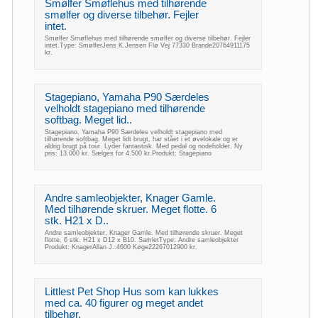
Smølfer Smøflehus med tilhørende
smølfer og diverse tilbehør. Fejler
intet.
Smølfer Smøflehus med tilhørende smølfer og diverse tilbehør. Fejler
intet.Type: SmølferJens K.Jensen Flø Vej 77330 Brande20764911175
kr.
Stagepiano, Yamaha P90 Særdeles
velholdt stagepiano med tilhørende
softbag. Meget lid..
Stagepiano, Yamaha P90 Særdeles velholdt stagepiano med
tilhørende softbag. Meget lidt brugt, har stået i et øvelokale og er
aldrig brugt på tour. Lyder fantastisk. Med pedal og nodeholder. Ny
pris: 13.000 kr. Sælges for 4.500 kr.Produkt: Stagepiano
Andre samleobjekter, Knager Gamle.
Med tilhørende skruer. Meget flotte. 6
stk. H21 x D..
Andre samleobjekter, Knager Gamle. Med tilhørende skruer. Meget
flotte. 6 stk. H21 x D12 x B10. SamletType: Andre samleobjekter
Produkt: KnagerAllan J..4600 Køge22267012900 kr.
Littlest Pet Shop Hus som kan lukkes
med ca. 40 figurer og meget andet
tilbehør.