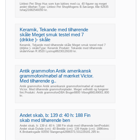
Littlest Pet Shop Hus som kan lukkes med ca. 40 figurer og meget
andet tilbehør.Type: Littlest Pet ShopMogens B.Søvangs Alle 62635
Ishøj21682549350 kr.
Keramik, Tekande med tilhørende
skåle Meget smuk testel med 7
(drikke )- skåle
Keramik, Tekande med tilhørende skåle Meget smuk testel med 7
(drikke )- skåleType: Keramik Produkt: Tekande med tilhørende
skåleVivian R.8520 Lystrup86230129100 kr.
Antik grammofon Antik amerikansk
grammofon/møbel af mærket Victor.
Med tilhørende g..
Antik grammofon Antik amerikansk grammofon/møbel af mærket
Victor. Med tilhørende grammofonplader. Meget velholdt og fungerer
fint.Produkt: Antik grammofonDBA Bruger8800 Viborg866149001.800
kr.
Andet skab, b: 139 d: 40 h: 188 Fin
skab med tilhørende ben
Andet skab, b: 139 d: 40 h: 188 Fin skab med tilhørende benProdukt:
Andet skab Dybde (cm): 40 Bredde (cm): 139 Højde (cm): 188Krims
K.Brobæksgade 83550 Slangerup42686373,531229181.295 kr.