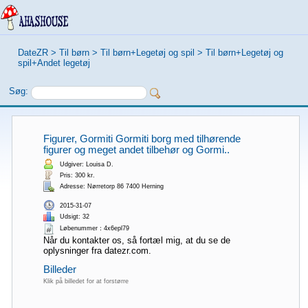
DateZR
>
Til børn
>
Til børn+Legetøj og spil
>
Til børn+Legetøj og
spil+Andet legetøj
Søg:
Figurer, Gormiti Gormiti borg med tilhørende
figurer og meget andet tilbehør og Gormi..
Udgiver: Louisa D.
Pris: 300 kr.
Adresse: Nørretorp 86 7400 Herning
2015-31-07
Udsigt: 32
Løbenummer：4x6epl79
Når du kontakter os, så fortæl mig, at du se de
oplysninger fra datezr.com.
Billeder
Klik på billedet for at forstørre