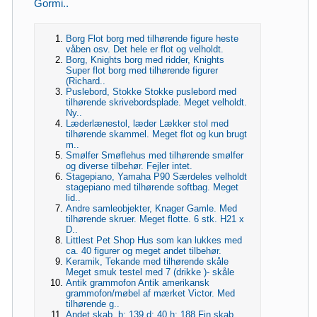
Gormi..
Borg Flot borg med tilhørende figure heste
våben osv. Det hele er flot og velholdt.
Borg, Knights borg med ridder, Knights
Super flot borg med tilhørende figurer
(Richard..
Puslebord, Stokke Stokke puslebord med
tilhørende skrivebordsplade. Meget velholdt.
Ny..
Læderlænestol, læder Lækker stol med
tilhørende skammel. Meget flot og kun brugt
m..
Smølfer Smøflehus med tilhørende smølfer
og diverse tilbehør. Fejler intet.
Stagepiano, Yamaha P90 Særdeles velholdt
stagepiano med tilhørende softbag. Meget
lid..
Andre samleobjekter, Knager Gamle. Med
tilhørende skruer. Meget flotte. 6 stk. H21 x
D..
Littlest Pet Shop Hus som kan lukkes med
ca. 40 figurer og meget andet tilbehør.
Keramik, Tekande med tilhørende skåle
Meget smuk testel med 7 (drikke )- skåle
Antik grammofon Antik amerikansk
grammofon/møbel af mærket Victor. Med
tilhørende g..
Andet skab, b: 139 d: 40 h: 188 Fin skab