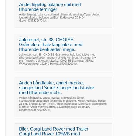
Andet legetøj, balance spil med
tilhørende terninger
Andet legetøj, balance spil med tilhørende terningerType: Andet
legetøj Mærke: balance spilDan K.Horsevej 2D8464
Galten4053225475 kr.
Jakkesæt, str. 38, CHOISE
Gråmeleret halv lang jakke med
tilhørende benklæder, mege..
Jakkesæt, str. 38, CHOISE Gråmeleret halv lang jakke med
tilhørende benklæder, meget velholdt kun brugt få gange. Ny
pris.Produkt: Jakkesæt Mærke: CHOISE Størrelse: 38Rita
W.Margrethevej 162840 Holte61780075200 kr.
Anden håndtaske, andet mærke,
slangeskind Smuk slangeskindstaske
med tilhørende mobi..
Anden håndtaske, andet mærke, slangeskind Smuk
slangeskindstaske med tilhørende mobilpung. Meget velholdt. Højde
26 cm. Bredde 33 cm.Type: Anden håndtaske Materiale: slangeskind
Mærke: Andet mærkeBettina S.Dagmarsgade 68 st4100
Ringsted28357101600 kr
Biler, Corgi Land Rover med Trailer
Corgi Land Rover 109WB med