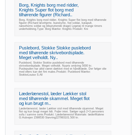
Borg, Knights borg med ridder,
Knights Super flot borg med
tilhørende figurer (Richard..
Borg, Knights borg med ridder, Knights Super flot borg med tilhørende
figurer (Richard løvehjerte, bueskytte, fod soldat, katapult,
næsehorns soldat og ildspruttende drage) Legetøj til mange timers
underholdning.Type: Borg Mærke: Knights Produkt: Kni
Puslebord, Stokke Stokke puslebord
med tilhørende skrivebordsplade.
Meget velholdt. Ny..
Puslebord, Stokke Stokke puslebord med tilhørende
skrivebordsplade. Meget velholdt. Nypris omkring 5000 kr.
Puslepuden har altid været dækket med et håndklæde. Der følger olie
med ellers kan det fint males.Produkt: Puslebord Mærke:
StokkeLouise S.All
Læderlænestol, læder Lækker stol
med tilhørende skammel. Meget flot
og kun brugt m..
Læderlænestol, læder Lækker stol med tilhørende skammel. Meget
flot og kun brugt meget lidt. Fejler intet. Sælger også 2+3 personers
sofa i samme serie.Produkt: Læderlænestol Materiale: læderMalene
G.Hulvejen 1599530 Støvring227993101.500 kr.