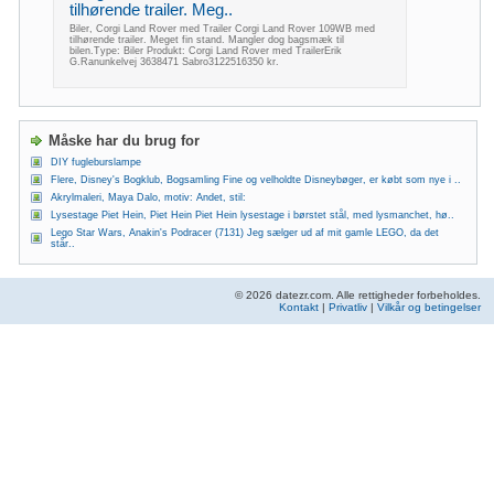
tilhørende trailer. Meg..
Biler, Corgi Land Rover med Trailer Corgi Land Rover 109WB med
tilhørende trailer. Meget fin stand. Mangler dog bagsmæk til
bilen.Type: Biler Produkt: Corgi Land Rover med TrailerErik
G.Ranunkelvej 3638471 Sabro3122516350 kr.
Måske har du brug for
DIY fugleburslampe
Flere, Disney's Bogklub, Bogsamling Fine og velholdte Disneybøger, er købt som nye i ..
Akrylmaleri, Maya Dalo, motiv: Andet, stil:
Lysestage Piet Hein, Piet Hein Piet Hein lysestage i børstet stål, med lysmanchet, hø..
Lego Star Wars, Anakin's Podracer (7131) Jeg sælger ud af mit gamle LEGO, da det
står..
© 2026 datezr.com. Alle rettigheder forbeholdes.
Kontakt
|
Privatliv
|
Vilkår og betingelser