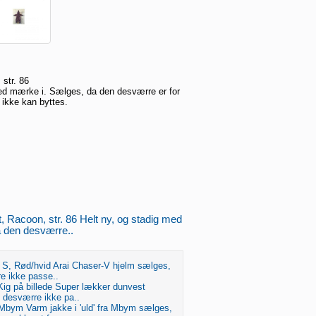
 str. 86
med mærke i. Sælges, da den desværre er for
g ikke kan byttes.
t, Racoon, str. 86 Helt ny, og stadig med
 den desværre..
r. S, Rød/hvid Arai Chaser-V hjelm sælges,
e ikke passe..
 Kig på billede Super lækker dunvest
 desværre ikke pa..
 Mbym Varm jakke i 'uld' fra Mbym sælges,