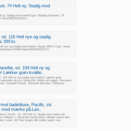
tr. 74 Helt ny. Stadig med
lt ny. Stadig med mærkeType: Regntøj Størrelse: 74
0 Tarm29925631140 kr.
tr. 116 Helt nye og stadig
 399 kr.
elt nye og stadig med mærke. Nypris 399 kr.Type: Jeans
yMioNiels B.8464 Galten20144015175 kr.
Danefæ, str. 104 Helt ny og
 Lækker grøn kvalite..
tr. 104 Helt ny og stadig med mærke! Lækker grøn
 indersiden og stor Viking Erik refleks på ryggen. Desværre
Mærke: Danefæ Produkt: Softshell Størrelse: 104Zanne
met badebluse, Pacific, str.
ig med mærke på.Lan..
luse, Pacific, str. 116 Helt ny. Stadig med mærke på.
 solfaktor i, Ultraviolet beskyttelse, således barnet ikke
rekte i solen. 40+ Kan bruges alle steder også i svø