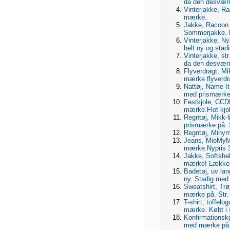
da den desværre
Vinterjakke, Ra
mærke.
Jakke, Racoon 
Sommerjakke. H
Vinterjakke, Ny
helt ny og sta
Vinterjakke, st
da den desværre
Flyverdragt, Mi
mærke flyverdrag
Nattøj, Name It
med prismærke 
Festkjole, CCDK
mærke.Flot kjol
Regntøj, Mikk-l
prismærke på. 
Regntøj, Minym
Jeans, MioMyMi
mærke.Nypris 3
Jakke, Softshel
mærke! Lækker 
Badetøj, uv lan
ny. Stadig med
Sweatshirt, Trø
mærke på. Str. 
T-shirt, toffel
mærke. Købt i s
Konfirmationskjo
med mærke på