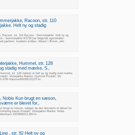
mmerjakke, Racoon, str. 110
kke. Helt ny og stadig
 Racoon, str. 110 Racoon - Sommerjakke. Helt ny og
on - Sommerjakke KS726 har følgende egenskaber:
od pasform, kvalitets lynlåse, ribkant i Ærmer, ykk-
nterjakke, Hummel, str. 128
 og stadig med mærke. S..
, Hummel, str. 128 Jakken er helt ny og stadig med mærke.
oProdukt: Vinterjakke Mærke: Hummel Produkt: Ny
M N.4700 Næstved30266131375 kr.
36, Nobis Kun brugt en sæson,
ærre er blevet for..
Kun brugt en sæson, sælges da den desværre er blevet for
r. Kvittering haves.Produkt: Vinterjakke Mærke: Nobis
 København S253899212.900 kr.
ine , str. 92 Helt ny og