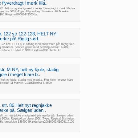
lyverdragt i mørk lilla..
 92 Helt ny og stadig med mærke flyverdragt i mørk lilla fra
lges for 300 krType: Flyverdragt Størrelse: 92 Mærke:
4100 Ringsted30503443300 kr.
tr. 122 str 122-128, HELT NY!
rke på! Rigtig sød..
tr 122-128, HELT NY! Stadig med prismærke på! Rigtig sød
 blomster. Sendes gerne mod betalingProdukt: Nattøj
e ItAnne K.Dybet 209480 Løkken2088714560 kr.
tr. M NY, helt ny kjole, stadig
le i meget klare b..
helt ny kjole, stadig med mærke. Flot kjole i meget klare
Størrelse: M Mærke: CCDKBettina S.8600
 str. 86 Helt nyt regnjakke
ærke på. Sælges uden..
 Helt nyt regnjakke stadig med prismærke på. Sælges uden
et 300kr. Regnjakken alene 100kr.Type: Regntøj Størrelse:
.Blishønedalen 148660 Skanderborg20616562,61658115100