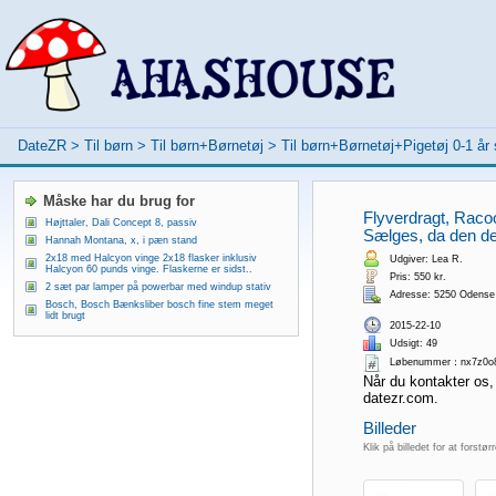
DateZR
>
Til børn
>
Til børn+Børnetøj
>
Til børn+Børnetøj+Pigetøj 0-1 år 
Måske har du brug for
Flyverdragt, Racoo
Højttaler, Dali Concept 8, passiv
Sælges, da den d
Hannah Montana, x, i pæn stand
2x18 med Halcyon vinge 2x18 flasker inklusiv
Udgiver: Lea R.
Halcyon 60 punds vinge. Flaskerne er sidst..
Pris: 550 kr.
2 sæt par lamper på powerbar med windup stativ
Adresse: 5250 Odense
Bosch, Bosch Bænksliber bosch fine stem meget
lidt brugt
2015-22-10
Udsigt: 49
Løbenummer：nx7z0o
Når du kontakter os,
datezr.com.
Billeder
Klik på billedet for at forstør