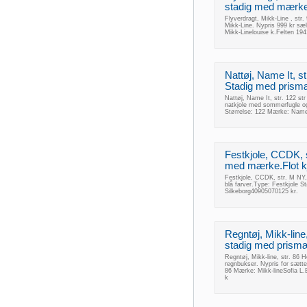
stadig med mærke f
Flyverdragt, Mikk-Line , str.
Mikk-Line. Nypris 999 kr sæ
Mikk-Linelouise k.Felten 19
Nattøj, Name It, s
Stadig med prismæ
Nattøj, Name It, str. 122 s
natkjole med sommerfugle og
Størrelse: 122 Mærke: Nam
Festkjole, CCDK, s
med mærke.Flot kjo
Festkjole, CCDK, str. M NY, 
blå farver.Type: Festkjole 
Silkeborg40905070125 kr.
Regntøj, Mikk-line,
stadig med prism
Regntøj, Mikk-line, str. 86
regnbukser. Nypris for sætt
86 Mærke: Mikk-lineSofia L
k