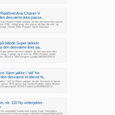
S, Rød/hvid Arai Chaser-V
den desværre ikke passe..
id Arai Chaser-V hjelm sælges, da den desværre ikke passer
is 4799,- Aldrig brugt, kun prøvet på (lige lille nok, og
n smag). Prisidé 3500,-Produkt: Hjelm Størrelse
g på billede Super lækker
a den desværre ikke pa..
de Super lækker dunvest sælges, da den desværre ikke
 brugt 3 gange, og er som ny. 500kr.Produkt: Andet
else: 38Liva K.2800 Kongens Lyngby28833633500 kr.
ym Varm jakke i 'uld' fra
en desværre er blevet fo..
akke i 'uld' fra Mbym sælges, da den desværre er blevet
nkelt sæson. BYD gerne! Kan sendesProdukt: Jakke Mærke:
 N.Kongensgade 797000 Fredericia26834884200 kr.
n, str. 110 Ny vinterjakke
.
10 Ny vinterjakke stadig med mærke.Type: Vinterjakke
oonLiselotte R.Kløvervænget 15D4300 Holbæk61696716150