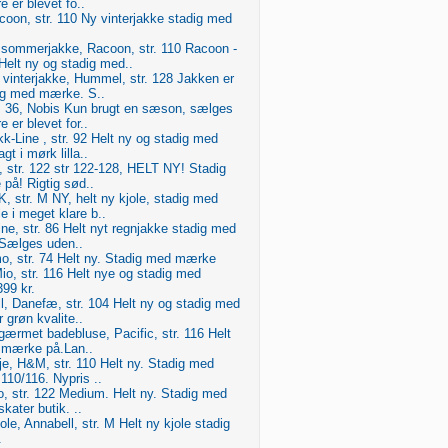
 er blevet fo..
coon, str. 110 Ny vinterjakke stadig med
sommerjakke, Racoon, str. 110 Racoon -
elt ny og stadig med..
 vinterjakke, Hummel, str. 128 Jakken er
dig med mærke. S..
r. 36, Nobis Kun brugt en sæson, sælges
 er blevet for..
kk-Line , str. 92 Helt ny og stadig med
t i mørk lilla..
, str. 122 str 122-128, HELT NY! Stadig
på! Rigtig sød..
, str. M NY, helt ny kjole, stadig med
e i meget klare b..
ine, str. 86 Helt nyt regnjakke stadig med
Sælges uden..
o, str. 74 Helt ny. Stadig med mærke
o, str. 116 Helt nye og stadig med
99 kr.
l, Danefæ, str. 104 Helt ny og stadig med
grøn kvalite..
gærmet badebluse, Pacific, str. 116 Helt
 mærke på.Lan..
je, H&M, str. 110 Helt ny. Stadig med
110/116. Nypris ..
ogo, str. 122 Medium. Helt ny. Stadig med
kater butik. ..
le, Annabell, str. M Helt ny kjole stadig
.