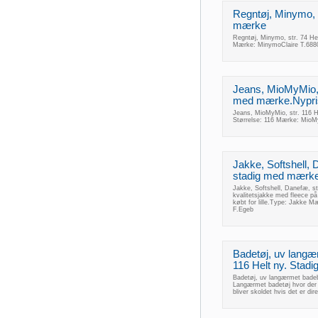
Regntøj, Minymo, s
mærke
Regntøj, Minymo, str. 74 He
Mærke: MinymoClaire T.688
Jeans, MioMyMio, s
med mærke.Nypris
Jeans, MioMyMio, str. 116 H
Størrelse: 116 Mærke: MioM
Jakke, Softshell, 
stadig med mærke!
Jakke, Softshell, Danefæ, s
kvalitetsjakke med fleece på
købt for lille.Type: Jakke 
F.Egeb
Badetøj, uv langær
116 Helt ny. Stad
Badetøj, uv langærmet badeb
Langærmet badetøj hvor der er
bliver skoldet hvis det er di