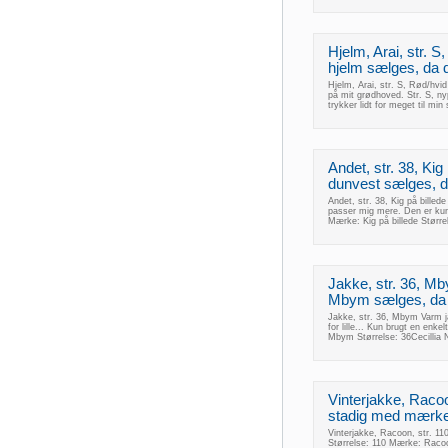
Hjelm, Arai, str. 
hjelm sælges, da 
Hjelm, Arai, str. S, Rød/hv
på mit grødhoved. Str. S, nypr
trykker lidt for meget til mi
Andet, str. 38, Ki
dunvest sælges, d
Andet, str. 38, Kig på bille
passer mig mere. Den er kun
Mærke: Kig på billede Størr
Jakke, str. 36, Mb
Mbym sælges, da d
Jakke, str. 36, Mbym Varm j
for lille... Kun brugt en e
Mbym Størrelse: 36Cecillia
Vinterjakke, Racoo
stadig med mærke
Vinterjakke, Racoon, str. 1
Størrelse: 110 Mærke: Rac