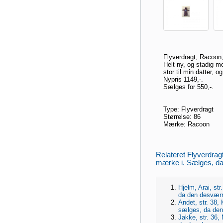
Flyverdragt, Racoon,
Helt ny, og stadig 
stor til min datter, o
Nypris 1149,-.
Sælges for 550,-.
Type: Flyverdragt
Størrelse: 86
Mærke: Racoon
Relateret Flyverdrag
mærke i. Sælges, da
Hjelm, Arai, st
da den desværr
Andet, str. 38,
sælges, da den
Jakke, str. 36,