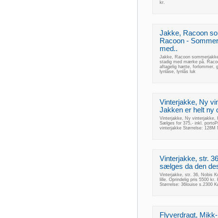
kr.
Jakke, Racoon so
Racoon - Sommerja
med..
Jakke, Racoon sommerjakke,
stadig med mærke på. Raco
aftagelig hætte, forlommer, g
lynlåse, lynlås luk
Vinterjakke, Ny vi
Jakken er helt ny
Vinterjakke, Ny vinterjakke
Sælges for 375,- inkl. port
vinterjakke Størrelse: 128
Vinterjakke, str. 
sælges da den desv
Vinterjakke, str. 36, Nobis 
lille. Oprindelig pris 5500 k
Størrelse: 36louise s.2300
Flyverdragt, Mikk-L