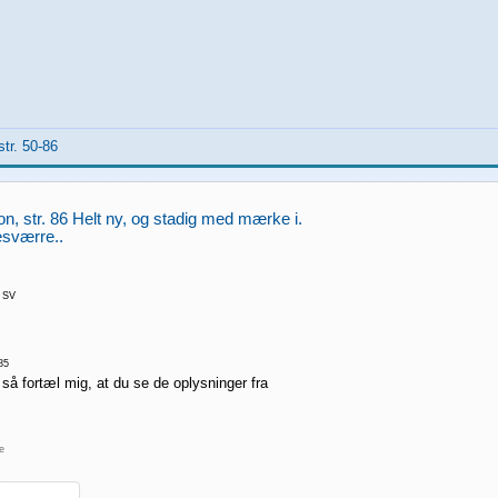
str. 50-86
n, str. 86 Helt ny, og stadig med mærke i.
esværre..
 SV
85
 så fortæl mig, at du se de oplysninger fra
re