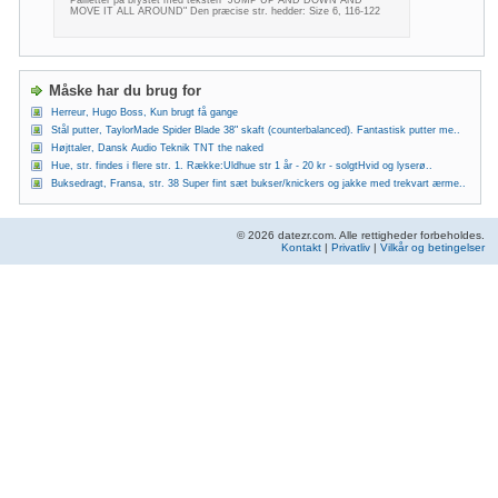
MOVE IT ALL AROUND" Den præcise str. hedder: Size 6, 116-122
Måske har du brug for
Herreur, Hugo Boss, Kun brugt få gange
Stål putter, TaylorMade Spider Blade 38" skaft (counterbalanced). Fantastisk putter me..
Højttaler, Dansk Audio Teknik TNT the naked
Hue, str. findes i flere str. 1. Række:Uldhue str 1 år - 20 kr - solgtHvid og lyserø..
Buksedragt, Fransa, str. 38 Super fint sæt bukser/knickers og jakke med trekvart ærme..
© 2026 datezr.com. Alle rettigheder forbeholdes.
Kontakt
|
Privatliv
|
Vilkår og betingelser