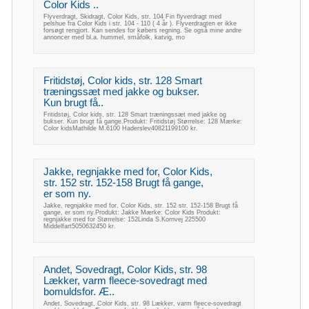
Color Kids ..
Flyverdragt, Skidragt, Color Kids, str. 104 Fin flyverdragt med
pelshue fra Color Kids i str. 104 - 110 ( 4 år ). Flyverdragten er ikke
forsøgt rengjort. Kan sendes for købers regning. Se også mine andre
annoncer med bl.a. hummel, småfolk, katvig, mo
Fritidstøj, Color kids, str. 128 Smart
træningssæt med jakke og bukser.
Kun brugt få..
Fritidstøj, Color kids, str. 128 Smart træningssæt med jakke og
bukser. Kun brugt få gange.Produkt: Fritidstøj Størrelse: 128 Mærke:
Color kidsMathilde M.6100 Haderslev40821199100 kr.
Jakke, regnjakke med for, Color Kids,
str. 152 str. 152-158 Brugt få gange,
er som ny.
Jakke, regnjakke med for, Color Kids, str. 152 str. 152-158 Brugt få
gange, er som ny.Produkt: Jakke Mærke: Color Kids Produkt:
regnjakke med for Størrelse: 152Linda S.Kornvej 225500
Middelfart5050632450 kr.
Andet, Sovedragt, Color Kids, str. 98
Lækker, varm fleece-sovedragt med
bomuldsfor. Æ..
Andet, Sovedragt, Color Kids, str. 98 Lækker, varm fleece-sovedragt