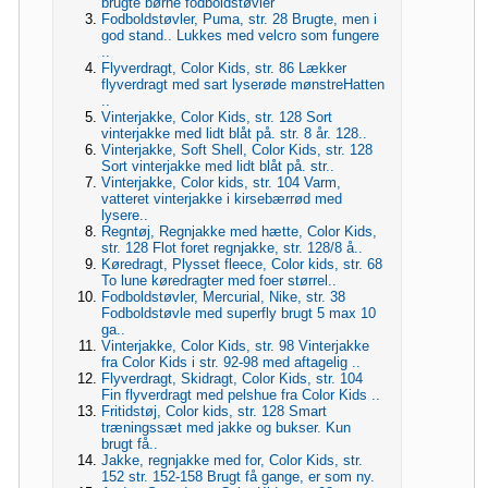
brugte børne fodboldstøvler
Fodboldstøvler, Puma, str. 28 Brugte, men i
god stand.. Lukkes med velcro som fungere
..
Flyverdragt, Color Kids, str. 86 Lækker
flyverdragt med sart lyserøde mønstreHatten
..
Vinterjakke, Color Kids, str. 128 Sort
vinterjakke med lidt blåt på. str. 8 år. 128..
Vinterjakke, Soft Shell, Color Kids, str. 128
Sort vinterjakke med lidt blåt på. str..
Vinterjakke, Color kids, str. 104 Varm,
vatteret vinterjakke i kirsebærrød med
lysere..
Regntøj, Regnjakke med hætte, Color Kids,
str. 128 Flot foret regnjakke, str. 128/8 å..
Køredragt, Plysset fleece, Color kids, str. 68
To lune køredragter med foer størrel..
Fodboldstøvler, Mercurial, Nike, str. 38
Fodboldstøvle med superfly brugt 5 max 10
ga..
Vinterjakke, Color Kids, str. 98 Vinterjakke
fra Color Kids i str. 92-98 med aftagelig ..
Flyverdragt, Skidragt, Color Kids, str. 104
Fin flyverdragt med pelshue fra Color Kids ..
Fritidstøj, Color kids, str. 128 Smart
træningssæt med jakke og bukser. Kun
brugt få..
Jakke, regnjakke med for, Color Kids, str.
152 str. 152-158 Brugt få gange, er som ny.