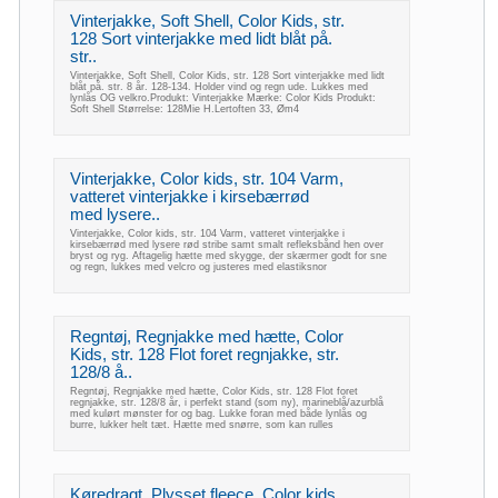
Vinterjakke, Soft Shell, Color Kids, str.
128 Sort vinterjakke med lidt blåt på.
str..
Vinterjakke, Soft Shell, Color Kids, str. 128 Sort vinterjakke med lidt
blåt på. str. 8 år. 128-134. Holder vind og regn ude. Lukkes med
lynlås OG velkro.Produkt: Vinterjakke Mærke: Color Kids Produkt:
Soft Shell Størrelse: 128Mie H.Lertoften 33, Øm4
Vinterjakke, Color kids, str. 104 Varm,
vatteret vinterjakke i kirsebærrød
med lysere..
Vinterjakke, Color kids, str. 104 Varm, vatteret vinterjakke i
kirsebærrød med lysere rød stribe samt smalt refleksbånd hen over
bryst og ryg. Aftagelig hætte med skygge, der skærmer godt for sne
og regn, lukkes med velcro og justeres med elastiksnor
Regntøj, Regnjakke med hætte, Color
Kids, str. 128 Flot foret regnjakke, str.
128/8 å..
Regntøj, Regnjakke med hætte, Color Kids, str. 128 Flot foret
regnjakke, str. 128/8 år, i perfekt stand (som ny), marineblå/azurblå
med kulørt mønster for og bag. Lukke foran med både lynlås og
burre, lukker helt tæt. Hætte med snørre, som kan rulles
Køredragt, Plysset fleece, Color kids,