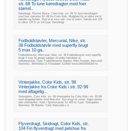
str. 68 To lune køredragter med foer
størrel..
Køredragt, Plysset fleece, Color kids, str. 68 To lune køredragter
med foer størrelse 62 -68 fra Color Kids. Mulighed for at lukke ind til
hænder og fødder. God til at sove ude i her til vinter. Samlet pris 225
kr ellers 125 kr pr stkType: Køredragt
Fodboldstøvler, Mercurial, Nike, str.
38 Fodboldstøvle med superfly brugt
5 max 10 ga..
Fodboldstøvler, Mercurial, Nike, str. 38 Fodboldstøvle med superfly
brugt 5 max 10 gange sælges til under halvdelen af
indkøbsprisen.Type: Fodboldstøvler Mærke: Nike Produkt: Mercurial
Størrelse: 38Annelise D.Floradalen 122830 Virum24624599200 kr.
Vinterjakke, Color Kids, str. 98
Vinterjakke fra Color Kids i str. 92-98
med aftagelig ..
Vinterjakke, Color Kids, str. 98 Vinterjakke fra Color Kids i str. 92-98
med aftagelig hætte med fleecefor. Kun brugt én vinter. Ingen pletter
eller slidmærker. Købt i Sportsmaster for 400 kr.Type: Vinterjakke
Størrelse: 98 Mærke: Color Kidsnadia s.h
Flyverdragt, Skidragt, Color Kids, str.
104 Fin flyverdragt med pelshue fra