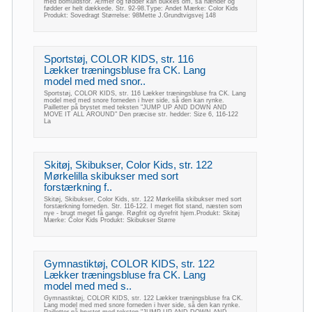
med bomuldsfor. Ærmer og fødder kan bukkes om, så hænder og
fødder er helt dækkede. Str. 92-98.Type: Andet Mærke: Color Kids
Produkt: Sovedragt Størrelse: 98Mette J.Grundtvigsvej 148
Sportstøj, COLOR KIDS, str. 116
Lækker træningsbluse fra CK. Lang
model med med snor..
Sportstøj, COLOR KIDS, str. 116 Lækker træningsbluse fra CK. Lang
model med med snore forneden i hver side, så den kan rynke.
Pailletter på brystet med teksten "JUMP UP AND DOWN AND
MOVE IT ALL AROUND" Den præcise str. hedder: Size 6, 116-122
La
Skitøj, Skibukser, Color Kids, str. 122
Mørkelilla skibukser med sort
forstærkning f..
Skitøj, Skibukser, Color Kids, str. 122 Mørkelilla skibukser med sort
forstærkning forneden. Str. 116-122. I meget flot stand, næsten som
nye - brugt meget få gange. Røgfrit og dyrefrit hjem.Produkt: Skitøj
Mærke: Color Kids Produkt: Skibukser Større
Gymnastiktøj, COLOR KIDS, str. 122
Lækker træningsbluse fra CK. Lang
model med med s..
Gymnastiktøj, COLOR KIDS, str. 122 Lækker træningsbluse fra CK.
Lang model med med snore forneden i hver side, så den kan rynke.
Pailletter på brystet med teksten "JUMP UP AND DOWN AND