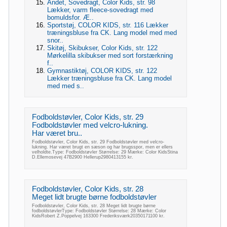
Andet, Sovedragt, Color Kids, str. 98
Lækker, varm fleece-sovedragt med
bomuldsfor. Æ..
Sportstøj, COLOR KIDS, str. 116 Lækker
træningsbluse fra CK. Lang model med med
snor..
Skitøj, Skibukser, Color Kids, str. 122
Mørkelilla skibukser med sort forstærkning
f..
Gymnastiktøj, COLOR KIDS, str. 122
Lækker træningsbluse fra CK. Lang model
med med s..
Fodboldstøvler, Color Kids, str. 29
Fodboldstøvler med velcro-lukning.
Har været bru..
Fodboldstøvler, Color Kids, str. 29 Fodboldstøvler med velcro-
lukning. Har været brugt en sæson og har brugsspor, men er ellers
velholdte.Type: Fodboldstøvler Størrelse: 29 Mærke: Color KidsStina
D.Ellemosevej 47B2900 Hellerup2980413155 kr.
Fodboldstøvler, Color Kids, str. 28
Meget lidt brugte børne fodboldstøvler
Fodboldstøvler, Color Kids, str. 28 Meget lidt brugte børne
fodboldstøvlerType: Fodboldstøvler Størrelse: 28 Mærke: Color
KidsRobert Z.Poppelvej 163300 Frederiksværk20350171100 kr.