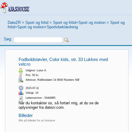
DateZR
>
Sport og fritid
>
Sport og fritid+Sport og motion
>
Sport og
fritid+Sport og motion+Sportsbeklædning
Søg:
Fodboldstøvler, Color kids, str. 33 Lukkes med
velcro
Udgiver: Luise A.
Pris: 50 kr.
Adresse: Røllikedalen 14 8930 Randers NØ
2015-07-11
Udsigt: 14
Løbenummer：544d0l65
Når du kontakter os, så fortæl mig, at du se de
oplysninger fra datezr.com.
Billeder
Klik på billedet for at forstørre