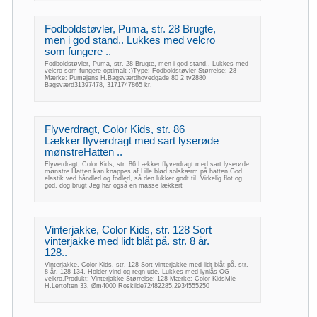
Fodboldstøvler, Puma, str. 28 Brugte,
men i god stand.. Lukkes med velcro
som fungere ..
Fodboldstøvler, Puma, str. 28 Brugte, men i god stand.. Lukkes med
velcro som fungere optimalt :)Type: Fodboldstøvler Størrelse: 28
Mærke: Pumajens H.Bagsværdhovedgade 80 2 tv2880
Bagsværd31397478, 3171747865 kr.
Flyverdragt, Color Kids, str. 86
Lækker flyverdragt med sart lyserøde
mønstreHatten ..
Flyverdragt, Color Kids, str. 86 Lækker flyverdragt med sart lyserøde
mønstre Hatten kan knappes af Lille blød solskærm på hatten God
elastik ved håndled og fodled, så den lukker godt til. Virkelig flot og
god, dog brugt Jeg har også en masse lækkert
Vinterjakke, Color Kids, str. 128 Sort
vinterjakke med lidt blåt på. str. 8 år.
128..
Vinterjakke, Color Kids, str. 128 Sort vinterjakke med lidt blåt på. str.
8 år. 128-134. Holder vind og regn ude. Lukkes med lynlås OG
velkro.Produkt: Vinterjakke Størrelse: 128 Mærke: Color KidsMie
H.Lertoften 33, Øm4000 Roskilde72482285,2934555250