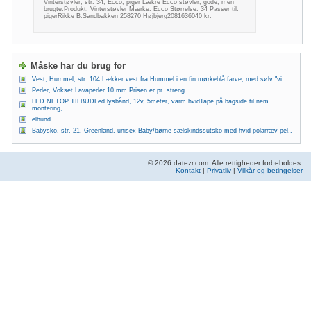
Vinterstøvler, str. 34, Ecco, piger Lækre Ecco støvler, gode, men
brugte.Produkt: Vinterstøvler Mærke: Ecco Størrelse: 34 Passer til:
pigerRikke B.Sandbakken 258270 Højbjerg2081636040 kr.
Måske har du brug for
Vest, Hummel, str. 104 Lækker vest fra Hummel i en fin mørkeblå farve, med sølv "vi..
Perler, Vokset Lavaperler 10 mm Prisen er pr. streng.
LED NETOP TILBUDLed lysbånd, 12v, 5meter, varm hvidTape på bagside til nem
montering,..
elhund
Babysko, str. 21, Greenland, unisex Baby/børne sælskindssutsko med hvid polarræv pel..
© 2026 datezr.com. Alle rettigheder forbeholdes.
Kontakt
|
Privatliv
|
Vilkår og betingelser