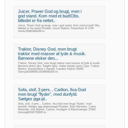
Juicer, Power God og brugt, men i
god stand. Kom med et bud!Obs.
billedet er fra nettet..
Juicer, Power God og brugt, men i god stand. Kom med et bud! Obs.
billedet er fra nettet.Produkt: Juicer Mærke: PowerAsim R.2730
Herlev25882484299 kr.
Traktor, Disney God, men brugt
traktor med masser af lyde & musik.
Børnene elsker den...
Traktor, Disney God, men brugt traktor med masser af lyde & musik.
Børnene elsker den. Røgfrit hjem. Køber betaler porto.Type: Traktor
Mærke: DisneyGlenn L.Sønder Tranders Parken 59260
Gistrup50296040,50296040200 kr.
Sofa, stof, 3 pers. , Carlton, Ilva God
men brugt "flyder", med dunfyld.
Sælges pga pl..
Sofa, stof, 3 pers. , Carlton, Ilva God men brugt "flyder", med
dunfyld. Sælges pga pladsmangel.Produkt: Sofa Størrelse: 3 pers.
Materiale: stof Mærke: Carlton, IlvaSigne O.Kløvervænget 37400
Herning60192705800 kr.