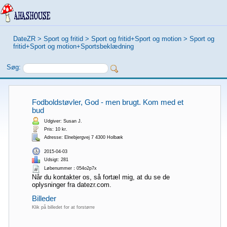
DateZR
>
Sport og fritid
>
Sport og fritid+Sport og motion
>
Sport og
fritid+Sport og motion+Sportsbeklædning
Søg:
Fodboldstøvler, God - men brugt. Kom med et
bud
Udgiver: Susan J.
Pris: 10 kr.
Adresse: Elnebjergvej 7 4300 Holbæk
2015-04-03
Udsigt: 281
Løbenummer：054o2p7x
Når du kontakter os, så fortæl mig, at du se de
oplysninger fra datezr.com.
Billeder
Klik på billedet for at forstørre