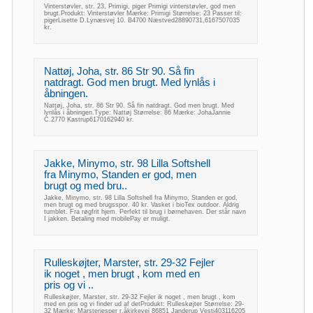
Vinterstøvler, str. 23, Primigi, piger Primigi vinterstøvler, god men
brugt.Produkt: Vinterstøvler Mærke: Primigi Størrelse: 23 Passer til:
pigerLisette D.Lynæsvej 10. B4700 Næstved28890731,6167507035
kr.
Nattøj, Joha, str. 86 Str 90. Så fin
natdragt. God men brugt. Med lynlås i
åbningen.
Nattøj, Joha, str. 86 Str 90. Så fin natdragt. God men brugt. Med
lynlås i åbningen.Type: Nattøj Størrelse: 86 Mærke: JohaJannie
C.2770 Kastrup6170162940 kr.
Jakke, Minymo, str. 98 Lilla Softshell
fra Minymo, Standen er god, men
brugt og med bru..
Jakke, Minymo, str. 98 Lilla Softshell fra Minymo, Standen er god,
men brugt og med brugsspor. 40 kr. Vasket i bioTex outdoor. Aldrig
tumblet. Fra røgfrit hjem. Perfekt til brug i børnehaven. Der står navn
I jakken. Betaling med mobilePay er muligt.
Rulleskøjter, Marster, str. 29-32 Fejler
ik noget , men brugt , kom med en
pris og vi ..
Rulleskøjter, Marster, str. 29-32 Fejler ik noget , men brugt , kom
med en pris og vi finder ud af detProdukt: Rulleskøjter Størrelse: 29-
32 Mærke: Marsterjesper r.åkirkevej 86851 Janderup Vestj403116205