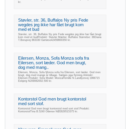
kr.
Støvler, str. 36, Buffalos Ny pris Fede
wegdes jeg ikke har fået brugt kom
med et bud
Støvler, str. 36, Buffalos Ny pris Fede wegdes jeg ikke har fået brugt
kom med et budProdukt: Støvler Mærke: Buffalos Størrelse: 36Diana
T.Borupvej 863330 Gørløse42459800350 kr.
Eilersen, Monza, Sofa Monza sofa fra
Eilersen, sort læder. God men brugt,
dog med mang..
Eilersen, Monza, Sofa Monza sofa fra Eilersen, sort læder. God men
brugt, dog med mange år tilbage. Sælges pga flytning.Arkitekt:
Eilersen Produkt: Sofa Model: MonzaPernille N.Landlystvej 1966715
Esbjerg N209082002.500 kr.
Kontorstol God men brugt kontorstol
med sort stof.
Kontorstol God men brugt kontorstol med sort stof.Produkt:
KontorstolTina B.5240 Odense NØ2829515375 kr.