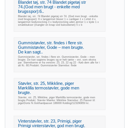
Blandet tøj, str. 74 Blandet pigetøj str
74.(God men brugt - enkelte med
brugsspor):6..
Blandet tøj, str. 74 Blandet pigetøj str 74. (God men brugt - enkelte
med brugsspor): 6 x langærmet bluser 1 x cardigan 1 x t-shirt 4 x
langærmet bodystocking 3 x bodystocking uden ærmer 1 x kjole 1 x
smækbukser (mangler en knap ved buksebenet) 5 x b
Gummistøvler, str. findes i flere str.
Gummistøvler, Gode – men brugte.
De kan sagt..
Gummistøvler, str. findes i flere str. Gummistøvler, Gode – men
brugte. De kan sagtens bruges og er helt tætte – evt. som ekstra
par. Størrelserne er fra venstre: 23, 23, 22 og 22 - Køb dem alle for i
alt Kr. 60.Produkt: Gummistøvler Størrelse: finde
Støvler, str. 25, Mikkline, piger
Mørklilla termostøvler, gode men
brugte.
Støvler, str. 25, Mikkline, piger Mørklilla termostøvler, gode men
brugte.Produkt: Støvler Mærke: Mikkline Størrelse: 25 Passer til:
pigerDorte N.Gotthardpasset 186000 Kolding2123290850 kr.
Vinterstøvler, str. 23, Primigi, piger
Primigi vinterstøvler, god men brugt.