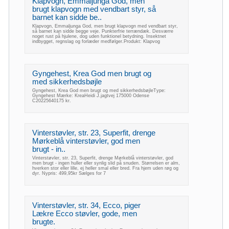
Klapvogn, Emmaljunga God, men
brugt klapvogn med vendbart styr, så
barnet kan sidde be..
Klapvogn, Emmaljunga God, men brugt klapvogn med vendbart styr,
så barnet kan sidde begge veje. Punkterfrie terrændæk. Desværre
noget rust på hjulene, dog uden funktionel betydning. Insektnet
indbygget, regnslag og forlæder medfølger.Produkt: Klapvog
Gyngehest, Krea God men brugt og
med sikkerhedsbøjle
Gyngehest, Krea God men brugt og med sikkerhedsbøjleType:
Gyngehest Mærke: KreaHeidi J.jagtvej 175000 Odense
C20225640175 kr.
Vinterstøvler, str. 23, Superfit, drenge
Mørkeblå vinterstøvler, god men
brugt - in..
Vinterstøvler, str. 23, Superfit, drenge Mørkeblå vinterstøvler, god
men brugt - ingen huller eller synlig slid på snuden. Størrelsen er alm,
hverken stor eller lille, ej heller smal eller bred. Fra hjem uden røg og
dyr. Nypris: 499,95kr Sælges for 7
Vinterstøvler, str. 34, Ecco, piger
Lækre Ecco støvler, gode, men
brugte.