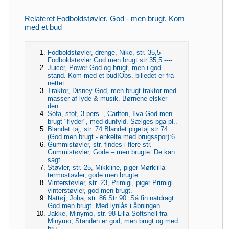
Relateret Fodboldstøvler, God - men brugt. Kom
med et bud
Fodboldstøvler, drenge, Nike, str. 35,5
Fodboldstøvler God men brugt str 35,5 ----..
Juicer, Power God og brugt, men i god
stand. Kom med et bud!Obs. billedet er fra
nettet..
Traktor, Disney God, men brugt traktor med
masser af lyde & musik. Børnene elsker
den...
Sofa, stof, 3 pers. , Carlton, Ilva God men
brugt "flyder", med dunfyld. Sælges pga pl..
Blandet tøj, str. 74 Blandet pigetøj str 74.
(God men brugt - enkelte med brugsspor):6..
Gummistøvler, str. findes i flere str.
Gummistøvler, Gode – men brugte. De kan
sagt..
Støvler, str. 25, Mikkline, piger Mørklilla
termostøvler, gode men brugte.
Vinterstøvler, str. 23, Primigi, piger Primigi
vinterstøvler, god men brugt.
Nattøj, Joha, str. 86 Str 90. Så fin natdragt.
God men brugt. Med lynlås i åbningen.
Jakke, Minymo, str. 98 Lilla Softshell fra
Minymo, Standen er god, men brugt og med
bru..