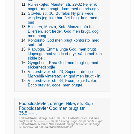
Rulleskøjter, Marster, str. 29-32 Fejler ik
noget , men brugt , kom med en pris og vi ..
Støvler, str. 36, Buffalos Ny pris Fede
wegdes jeg ikke har fået brugt kom med et
bud
Eilersen, Monza, Sofa Monza sofa fra
Eilersen, sort læder. God men brugt, dog
med mang..
Kontorstol God men brugt kontorstol med
sort stof.
Klapvogn, Emmaljunga God, men brugt
klapvogn med vendbart styr, så barnet kan
sidde be..
Gyngehest, Krea God men brugt og med
sikkerhedsbøjle
Vinterstøvler, str. 23, Superfit, drenge
Mørkeblå vinterstøvler, god men brugt - in..
Vinterstøvler, str. 34, Ecco, piger Lækre
Ecco støvler, gode, men brugte.
Fodboldstøvler, drenge, Nike, str. 35,5
Fodboldstøvler God men brugt str
35,5 ----..
Fodboldstøvler, drenge, Nike, str. 35,5 Fodboldstøvler God men
brugt str 35,5 --------- ----- str 35,5 Dreng / Pige Pris pr par Kr.-Type:
Fodboldstøvler Mærke: Nike Produkt: drenge Størrelse: 35,5Inge
B.Stadionvej 44720 Præstø55991326285 kr.