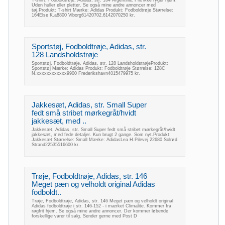
T-shirt, Fodboldtrøje, Adidas, str. 164 Argentina. Fra ikke ryger hjem.
Uden huller eller pletter. Se også mine andre annoncer med
tøj.Produkt: T-shirt Mærke: Adidas Produkt: Fodboldtrøje Størrelse:
164Else K.a8800 Viborg61420702,6142070250 kr.
Sportstøj, Fodboldtrøje, Adidas, str.
128 Landsholdstrøje
Sportstøj, Fodboldtrøje, Adidas, str. 128 LandsholdstrøjeProdukt:
Sportstøj Mærke: Adidas Produkt: Fodboldtrøje Størrelse: 128C
N.xxxxxxxxxxxx9900 Frederikshavn4015479975 kr.
Jakkesæt, Adidas, str. Small Super
fedt små stribet mørkegråt/hvidt
jakkesæt, med ..
Jakkesæt, Adidas, str. Small Super fedt små stribet mørkegråt/hvidt
jakkesæt, med fede detaljer. Kun brugt 2 gange. Som nyt.Produkt:
Jakkesæt Størrelse: Small Mærke: AdidasLea H.Pilevej 22680 Solrød
Strand22535516600 kr.
Trøje, Fodboldtrøje, Adidas, str. 146
Meget pæn og velholdt original Adidas
fodboldt..
Trøje, Fodboldtrøje, Adidas, str. 146 Meget pæn og velholdt original
Adidas fodboldtrøje i str. 146-152 - i mærket Climalite. Kommer fra
røgfrit hjem. Se også mine andre annoncer. Der kommer løbende
forskellige varer til salg. Sender gerne med Post D