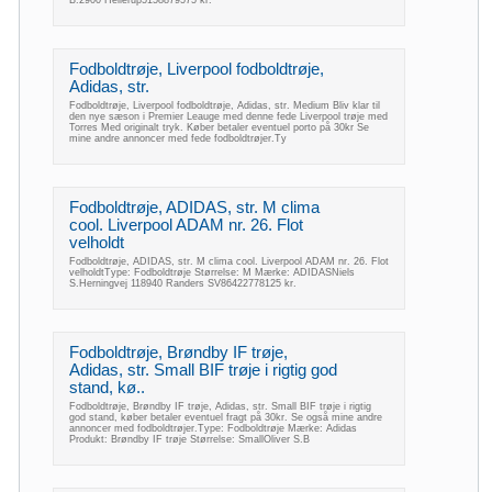
B.2900 Hellerup5158879575 kr.
Fodboldtrøje, Liverpool fodboldtrøje,
Adidas, str.
Fodboldtrøje, Liverpool fodboldtrøje, Adidas, str. Medium Bliv klar til
den nye sæson i Premier Leauge med denne fede Liverpool trøje med
Torres Med originalt tryk. Køber betaler eventuel porto på 30kr Se
mine andre annoncer med fede fodboldtrøjer.Ty
Fodboldtrøje, ADIDAS, str. M clima
cool. Liverpool ADAM nr. 26. Flot
velholdt
Fodboldtrøje, ADIDAS, str. M clima cool. Liverpool ADAM nr. 26. Flot
velholdtType: Fodboldtrøje Størrelse: M Mærke: ADIDASNiels
S.Herningvej 118940 Randers SV86422778125 kr.
Fodboldtrøje, Brøndby IF trøje,
Adidas, str. Small BIF trøje i rigtig god
stand, kø..
Fodboldtrøje, Brøndby IF trøje, Adidas, str. Small BIF trøje i rigtig
god stand, køber betaler eventuel fragt på 30kr. Se også mine andre
annoncer med fodboldtrøjer.Type: Fodboldtrøje Mærke: Adidas
Produkt: Brøndby IF trøje Størrelse: SmallOliver S.B