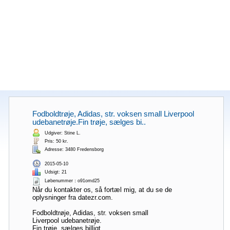
Fodboldtrøje, Adidas, str. voksen small Liverpool
udebanetrøje.Fin trøje, sælges bi..
Udgiver: Stine L.
Pris: 50 kr.
Adresse: 3480 Fredensborg
2015-05-10
Udsigt: 21
Løbenummer：o91omd25
Når du kontakter os, så fortæl mig, at du se de
oplysninger fra datezr.com.
Fodboldtrøje, Adidas, str. voksen small
Liverpool udebanetrøje.
Fin trøje, sælges billigt