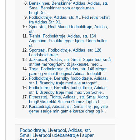
Benskinner, Benskinner Adidas, Adidas, str.
Small Benskinner som er gode men
brugt.Der ..
Fodboldtrøje, Adidas, str. XL Fed retro t-shirt
fra Adidas Str. XL
Sportstøj, Real Madrid fodboldtrøje, Adidas,
str.
T-shirt, Fodboldtrøje, Adidas, str. 164
Argentina. Fra ikke ryger hjem. Uden huller
el..
Sportstøj, Fodboldtrøje, Adidas, str. 128
Landsholdstrøje
Jakkesæt, Adidas, str. Small Super fedt små
stribet mørkegråt/hvidt jakkesæt, med ..
Trøje, Fodboldtrøje, Adidas, str. 146 Meget
pæn og velholdt original Adidas fodboldt..
Fodboldtrøje, Brøndby fodboldtrøje, Adidas,
str. L Brøndby trøje med alle autograf..
Fodboldtrøje, Brøndby fodboldtrøje, Adidas,
str. L Brøndby trøje med max von Schle..
Fitnesstøj, Tights, Adidas , str. Small Aldrig
brugt!Mørkeblå Selena Gomez Tights fr..
Karatedragt, Adidas, str. Small Hej, jeg ville
gerne sælge min gamle karate dragt og k..
Fodboldtrøje, Liverpool, Adidas, str.
Small Liverpool udebanetrøje i super