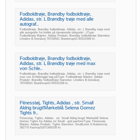
Fodboldtrøje, Brøndby fodboldtrøje,
Adidas, str. L Brøndby trøje med alle
autograf..
Fodboldtrøje, Brøndby fodboldtrøje, Adidas, str. L Brøndby trøje med
alle autografer fra holdet på daværende tidspunkt ;-)Type:
Fodboldtrøje Mærke: Adidas Produkt: Brøndby fodboldtrøje Størrelse:
LAnders B.Grenåvej 797G8541 Skødstrup41745510399 kr.
Fodboldtrøje, Brøndby fodboldtrøje,
Adidas, str. L Brøndby trøje med max
von Schle..
Fodboldtrøje, Brøndby fodboldtrøje, Adidas, str. L Brøndby trøje med
max von Schlebrügge bag påType: Fodboldtrøje Mærke: Adidas
Produkt: Brøndby fodboldtrøje Størrelse: LAnders B.Grenåvej
797G8541 Skødstrup41745510199 kr.
Fitnesstøj, Tights, Adidas , str. Small
Aldrig brugt!Mørkeblå Selena Gomez
Tights fr..
Fitnesstøj, Tights, Adidas , str. Small Aldrig brugt! Mørkeblå Selena
Gomez Tights fra Adidas str Small - god pasformType: Fitnesstøj
Mærke: Adidas Produkt: Tights Størrelse: SmallLonni S.Nubiensvej
382770 Kastrup51671400100 kr.