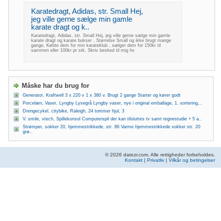
Karatedragt, Adidas, str. Small Hej,
jeg ville gerne sælge min gamle
karate dragt og k..
Karatedragt, Adidas, str. Small Hej, jeg ville gerne sælge min gamle
karate dragt og karate bukser , Størrelse Small og ikke brugt mange
gange, Købte dem for min karateklub , sælger dem for 150kr til
sammen eller 100kr pr stk. Skriv besked til mig hv
Måske har du brug for
Generator, Kraftwell 3 x 220 v 1 x 380 v. Brugt 2 gange Starter og kører godt
Porcelæn, Vaser, Lyngby Lysegrå Lyngby vaser, nye i original emballage, 1. sortering,..
Drengecykel, citybike, Raleigh, 24 tommer hjul, 3
V. smile, vtech, Spillekonsol Computerspil der kan tilsluttes tv samt tegnestudie + 5 a..
Strømper, sokker 20, hjemmestrikkede, str. 86 Varme hjemmestrikkede sokker str. 20
grø..
© 2026 datezr.com. Alle rettigheder forbeholdes.
Kontakt
|
Privatliv
|
Vilkår og betingelser