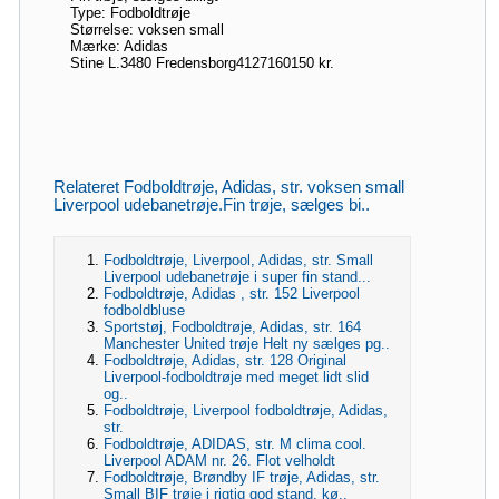
Type: Fodboldtrøje
Størrelse: voksen small
Mærke: Adidas
Stine L.
3480 Fredensborg
41271601
50 kr.
Relateret Fodboldtrøje, Adidas, str. voksen small
Liverpool udebanetrøje.Fin trøje, sælges bi..
Fodboldtrøje, Liverpool, Adidas, str. Small
Liverpool udebanetrøje i super fin stand...
Fodboldtrøje, Adidas , str. 152 Liverpool
fodboldbluse
Sportstøj, Fodboldtrøje, Adidas, str. 164
Manchester United trøje Helt ny sælges pg..
Fodboldtrøje, Adidas, str. 128 Original
Liverpool-fodboldtrøje med meget lidt slid
og..
Fodboldtrøje, Liverpool fodboldtrøje, Adidas,
str.
Fodboldtrøje, ADIDAS, str. M clima cool.
Liverpool ADAM nr. 26. Flot velholdt
Fodboldtrøje, Brøndby IF trøje, Adidas, str.
Small BIF trøje i rigtig god stand, kø..