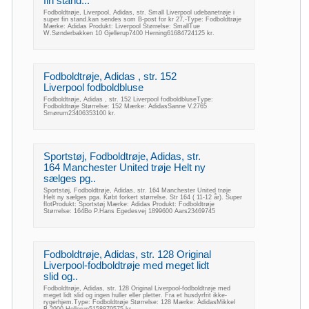
fin stand...
Fodboldtrøje, Liverpool, Adidas, str. Small Liverpool udebanetrøje i
super fin stand.kan sendes som B-post for kr 27,-Type: Fodboldtrøje
Mærke: Adidas Produkt: Liverpool Størrelse: SmallTue
W.Sønderbakken 10 Gjellerup7400 Herning61684724125 kr.
Fodboldtrøje, Adidas , str. 152
Liverpool fodboldbluse
Fodboldtrøje, Adidas , str. 152 Liverpool fodboldbluseType:
Fodboldtrøje Størrelse: 152 Mærke: AdidasSanne V.2765
Smørum23406353100 kr.
Sportstøj, Fodboldtrøje, Adidas, str.
164 Manchester United trøje Helt ny
sælges pg..
Sportstøj, Fodboldtrøje, Adidas, str. 164 Manchester United trøje
Helt ny sælges pga. Købt forkert størrelse. Str 164 ( 11-12 år). Super
flotProdukt: Sportstøj Mærke: Adidas Produkt: Fodboldtrøje
Størrelse: 164Bo P.Hans Egedesvej 1899600 Aars23469745
Fodboldtrøje, Adidas, str. 128 Original
Liverpool-fodboldtrøje med meget lidt
slid og..
Fodboldtrøje, Adidas, str. 128 Original Liverpool-fodboldtrøje med
meget lidt slid og ingen huller eller pletter. Fra et husdyrfrit ikke-
rygerhjem.Type: Fodboldtrøje Størrelse: 128 Mærke: AdidasMikkel