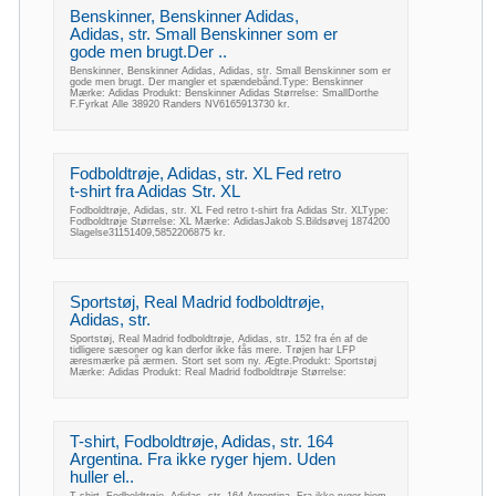
Benskinner, Benskinner Adidas,
Adidas, str. Small Benskinner som er
gode men brugt.Der ..
Benskinner, Benskinner Adidas, Adidas, str. Small Benskinner som er
gode men brugt. Der mangler et spændebånd.Type: Benskinner
Mærke: Adidas Produkt: Benskinner Adidas Størrelse: SmallDorthe
F.Fyrkat Alle 38920 Randers NV6165913730 kr.
Fodboldtrøje, Adidas, str. XL Fed retro
t-shirt fra Adidas Str. XL
Fodboldtrøje, Adidas, str. XL Fed retro t-shirt fra Adidas Str. XLType:
Fodboldtrøje Størrelse: XL Mærke: AdidasJakob S.Bildsøvej 1874200
Slagelse31151409,5852206875 kr.
Sportstøj, Real Madrid fodboldtrøje,
Adidas, str.
Sportstøj, Real Madrid fodboldtrøje, Adidas, str. 152 fra én af de
tidligere sæsoner og kan derfor ikke fås mere. Trøjen har LFP
æresmærke på ærmen. Stort set som ny. Ægte.Produkt: Sportstøj
Mærke: Adidas Produkt: Real Madrid fodboldtrøje Størrelse:
T-shirt, Fodboldtrøje, Adidas, str. 164
Argentina. Fra ikke ryger hjem. Uden
huller el..