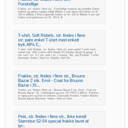
Forskellige
Frakke, str. findes i flere str., Forskellige mærker og modeller Dame
frakker og jakker sælges billigt Billede 1 sort dame uld frakke str M :
150 kr Billede 2 Retro lignende frakke str M; 150 kr Billede 3 sort uld
frakke med pelskrave str M: 150 kr B
T-shirt, Soft Rebels, str. findes i flere
str. pæn enkel T-shirt med enkelt
tryk.48% C..
T-shirt, Soft Rebels, str. findes i flere str. pæn enkel T-shirt med
enkelt tryk. 48% Cotton 48% Modal 4% Sandex Brugt få gange. 1
stk. sort i str. S 1 stk. pink i str. L Haves. Stk. pris:Produkt: T-shirt
Størrelse: findes i flere str. Mærke: Soft Re
Frakke, str. findes i flere str., Bruuns
Bazar 2 stk. Emil - Coat fra Bruuns
Bazar i XL..
Frakke, str. findes i flere str., Bruuns Bazar 2 stk. Emil - Coat fra
Bruuns Bazar i XL i mørkegrøn og sort. NY PRIS 3.499 kr. Frakken
er rigtig varm og klar til vinteren i Danmark.Produkt: Frakke Mærke:
Bruuns Bazar Størrelse: findes i flere str.Sem
Pels, str. findes i flere str., Ikke kendt
Størrelse 52-54 special frakke lavet af
tyr..