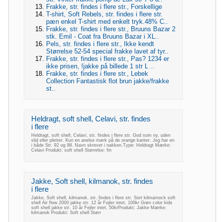
Frakke, str. findes i flere str., Forskellige
T-shirt, Soft Rebels, str. findes i flere str.
pæn enkel T-shirt med enkelt tryk.48% C..
Frakke, str. findes i flere str., Bruuns Bazar 2
stk. Emil - Coat fra Bruuns Bazar i XL..
Pels, str. findes i flere str., Ikke kendt
Størrelse 52-54 special frakke lavet af tyr..
Frakke, str. findes i flere str., Pas? 1234 er
ikke prisen, !jakke på billede 1 str L ..
Frakke, str. findes i flere str., Lebek
Collection Fantastisk flot brun jakke/frakke
st..
Heldragt, soft shell, Celavi, str. findes
i flere
Heldragt, soft shell, Celavi, str. findes i flere str. God som ny, uden
slid eller pletter. Kun en anelse mørk på de orange kanter. Jeg har en
i både Str. 92 og 98. Navn skrevet i nakken.Type: Heldragt Mærke:
Celavi Produkt: soft shell Størrelse: fin
Jakke, Soft shell, kilmanok, str. findes
i flere
Jakke, Soft shell, kilmanok, str. findes i flere str. Sort kilmarnock soft
shell Air flow 2000 jakke str. 12 år Fejler intet, 100kr Grøn color kids
soft shell jakke str. 10 år Fejler intet, 50krProdukt: Jakke Mærke:
kilmanok Produkt: Soft shell Størr