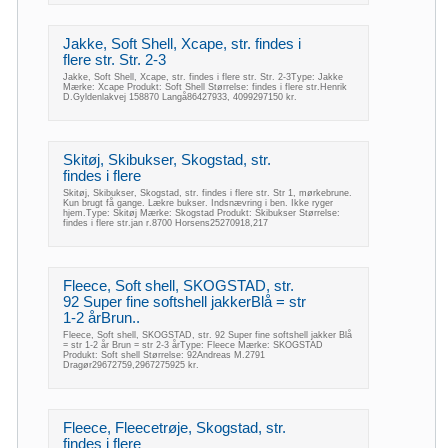
Jakke, Soft Shell, Xcape, str. findes i
flere str. Str. 2-3
Jakke, Soft Shell, Xcape, str. findes i flere str. Str. 2-3Type: Jakke
Mærke: Xcape Produkt: Soft Shell Størrelse: findes i flere str.Henrik
D.Gyldenlakvej 158870 Langå86427933, 4099297150 kr.
Skitøj, Skibukser, Skogstad, str.
findes i flere
Skitøj, Skibukser, Skogstad, str. findes i flere str. Str 1, mørkebrune.
Kun brugt få gange. Lækre bukser. Indsnævring i ben. Ikke ryger
hjem.Type: Skitøj Mærke: Skogstad Produkt: Skibukser Størrelse:
findes i flere str.jan r.8700 Horsens25270918,217
Fleece, Soft shell, SKOGSTAD, str.
92 Super fine softshell jakkerBlå = str
1-2 årBrun..
Fleece, Soft shell, SKOGSTAD, str. 92 Super fine softshell jakker Blå
= str 1-2 år Brun = str 2-3 årType: Fleece Mærke: SKOGSTAD
Produkt: Soft shell Størrelse: 92Andreas M.2791
Dragør29672759,2967275925 kr.
Fleece, Fleecetrøje, Skogstad, str.
findes i flere