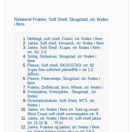
Relateret Frakke, Soft Shell, Skogstad, str. findes
i flere
Heldragt, soft shell, Celavi, str. findes i flere
Jakke, Soft shell, kilmanok, str. findes i flere
Jakke, Soft Shell, Xcape, str. findes i flere
str. Str. 2-3
Skitøj, Skibukser, Skogstad, str. findes i
flere
Fleece, Soft shell, SKOGSTAD, str. 92
Super fine softshell jakkerBlå = str 1-2
årBrun..
Fleece, Fleecetrøje, Skogstad, str. findes i
flere
Frakke, Duffelcoat, brun, Wheat, str. findes i
Vinterjakke, Vinterjakke , Skogstad , str.
findes
Overtræksbukser, Soft Shely, MTS, str.
findes i
Jakke, str. findes i flere str. Sød og smart
West Coast soft shell sommerjakke str. 8 ..
Jakke, str. findes i flere str. soft shell jakke
str. 11-12 år. ... 75 kr.
Jakke, Frakker og jakker, str. findes i flere
str. Vinter frakke pomp de Lux str 7-8 å..