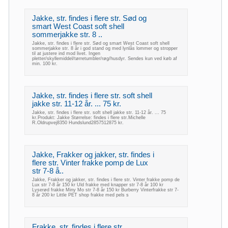
Jakke, str. findes i flere str. Sød og
smart West Coast soft shell
sommerjakke str. 8 ..
Jakke, str. findes i flere str. Sød og smart West Coast soft shell
sommerjakke str. 8 år i god stand og med lynlås lommer og stropper
til at justere ind mod livet. Ingen
pletter/skyllemiddel/tørretumbler/røg/husdyr. Sendes kun ved køb af
min. 100 kr.
Jakke, str. findes i flere str. soft shell
jakke str. 11-12 år. ... 75 kr.
Jakke, str. findes i flere str. soft shell jakke str. 11-12 år. ... 75
kr.Produkt: Jakke Størrelse: findes i flere str.Michelle
R.Oldrupvej8350 Hundslund2857512875 kr.
Jakke, Frakker og jakker, str. findes i
flere str. Vinter frakke pomp de Lux
str 7-8 å..
Jakke, Frakker og jakker, str. findes i flere str. Vinter frakke pomp de
Lux str 7-8 år 150 kr Uld frakke med knapper str 7-8 år 100 kr
Lyserød frakke Miny Mo str 7-8 år 150 kr Burberry Vinterfrakke str 7-
8 år 200 kr Little PET shop frakke med pels s
Frakke, str. findes i flere str.,