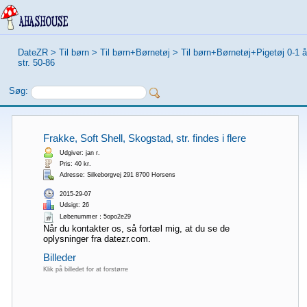
DateZR
>
Til børn
>
Til børn+Børnetøj
>
Til børn+Børnetøj+Pigetøj 0-1 å
str. 50-86
Søg:
Frakke, Soft Shell, Skogstad, str. findes i flere
Udgiver: jan r.
Pris: 40 kr.
Adresse: Silkeborgvej 291 8700 Horsens
2015-29-07
Udsigt: 26
Løbenummer：5opo2e29
Når du kontakter os, så fortæl mig, at du se de
oplysninger fra datezr.com.
Billeder
Klik på billedet for at forstørre