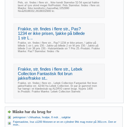
Pels, str. findes i flere str., Ikke kendt Størrelse 52-54 special frakke
lavet af tyre skind meget flotProdukt: Pels Størrelse: findes i flere str.
Mærke: Ikke kendtorto j.hasselhøj 1052990
Nivå26188332,26188332900 kr.
Frakke, str. findes i flere str., Pas?
1234 er ikke prisen, !jakke på billede
1 str L ..
Frakke, str. findes i flere str., Pas? 1234 er ikke prisen, ! jakke på
billede 1 str L pris 150.- Jakke på billede 2 str M pris 150.- Jakke på
billede 3 str 38 pris 150.- Halstørklæde str ? Pris 25.-Produkt: Frakke
Mærke: Pas? Størrelse: findes i fle
Frakke, str. findes i flere str., Lebek
Collection Fantastisk flot brun
jakke/frakke st..
Frakke, str. findes i flere str., Lebek Collection Fantastisk flot brun
jakke/frakke str. 42/44 fra Lebek Collection. Et par år gammel men
har hængt i et klædeskab og ALDRIG været brugt. Nypris 1400
kr.Produkt: Frakke Mærke: Lebek Collection Størrels
Måske har du brug for
pekingeser / chihuahua, hvalpe, 8 mdr. , salgklar
Fejemaskine, Irus u1200 Motoren er en en cylindret 9hk mag motor på 391ccm. Den er
mon..