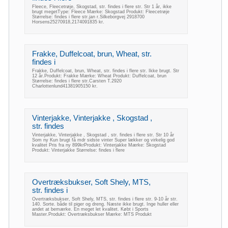
Fleece, Fleecetrøje, Skogstad, str. findes i flere str. Str 1 år, ikke
brugt megetType: Fleece Mærke: Skogstad Produkt: Fleecetrøje
Størrelse: findes i flere str.jan r.Silkeborgvej 2918700
Horsens25270918,2174091835 kr.
Frakke, Duffelcoat, brun, Wheat, str.
findes i
Frakke, Duffelcoat, brun, Wheat, str. findes i flere str. Ikke brugt. Str
12 år.Produkt: Frakke Mærke: Wheat Produkt: Duffelcoat, brun
Størrelse: findes i flere str.Carsten T.2920
Charlottenlund41381905150 kr.
Vinterjakke, Vinterjakke , Skogstad ,
str. findes
Vinterjakke, Vinterjakke , Skogstad , str. findes i flere str. Str 10 år
Som ny Kun brugt få mdr sidste vinter Super lækker og virkelig god
kvalitet Pris fra ny 899krProdukt: Vinterjakke Mærke: Skogstad
Produkt: Vinterjakke Størrelse: findes i flere
Overtræksbukser, Soft Shely, MTS,
str. findes i
Overtræksbukser, Soft Shely, MTS, str. findes i flere str. 9-10 år str.
140. Sorte. både til piger og dreng. Næste ikke brugt. Inge huller eller
andet at bemærke. En meget let kvalitet. Købt i Sports
Master.Produkt: Overtræksbukser Mærke: MTS Produkt