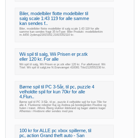
Biler, modelbiler flotte modelbiler til
salg scale 1:43 119 for alle samme
kan sendes f..
Biler, modelbiler flotte modelbiler til salg scale 1:43 119 for alle
samme kan sendes fragt 35 krType: Biler Produkt: modelbilerkim
m.4450 Jyderup21815352,21815352110 kr.
Wii spil til salg, Wii Prisen er pr.stk
eller 120 kr. For alle
Wii spil til salg, Wii Prisen er pr.stk eller 120 kr. For alleKonsol: Wii
Titel: Wii spil til salgLine N.Enøvænget 418381 Tilst2120552230 kr.
Børne spil til PC 3-5år, til pc, puzzle 4
velholdte spil for kun 70kr for alle
4.Flun..
Børne spil til PC 3-5år, til pc, puzzle 4 velholdte spil for kun 70kr for
alle 4. Flunkerne robotter Kaj og Andrea på bondegården Pixeline og
hulen i træet. Alfons Åberg slukker ildebrand og bager ulækre kager
Afhentes i Hvidovre eller sendes med pos
100 kr for ALLE pc xbox spillerne, til
pc, action Grand theft auto - San