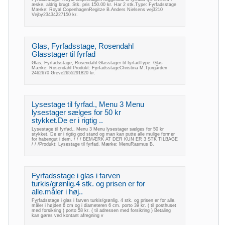
æske, aldrig brugt. Stk. pris 150.00 kr. Har 2 stk.Type: Fyrfadsstage
Mærke: Royal CopenhagenRegitze B.Anders Nielsens vej3210
Vejby23434227150 kr.
Glas, Fyrfadsstage, Rosendahl
Glasstager til fyrfad
Glas, Fyrfadsstage, Rosendahl Glasstager til fyrfadType: Glas
Mærke: Rosendahl Produkt: FyrfadsstageChristina M.Tjurgården
2462670 Greve2655291820 kr.
Lysestage til fyrfad., Menu 3 Menu
lysestager sælges for 50 kr
stykket.De er i rigtig ..
Lysestage til fyrfad., Menu 3 Menu lysestager sælges for 50 kr
stykket. De er i rigtig god stand og man kan putte alle mulige former
for habengut i dem. / / / BEMÆRK AT DER KUN ER 3 STK TILBAGE
/ / /Produkt: Lysestage til fyrfad. Mærke: MenuRasmus B.
Fyrfadsstage i glas i farven
turkis/grønlig.4 stk. og prisen er for
alle.måler i høj..
Fyrfadsstage i glas i farven turkis/grønlig. 4 stk. og prisen er for alle.
måler i højden 6 cm og i diameteren 6 cm. porto 39 kr. ( til posthuset
med forsikring ) porto 58 kr. ( til adressen med forsikring ) Betaling
kan gøres ved kontant afregning v