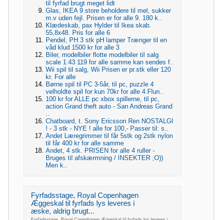
til fyrfad brugt meget lidt
Glas, IKEA 9 store beholdere til mel, sukker
m.v uden fejl. Prisen er for alle 9. 180 k..
Klædeskab, pax Hylder til Ikea skab.
55,8x48. Pris for alle 6
Pendel, PH 3 stk pH lamper Trænger til en
våd klud 1500 kr for alle 3
Biler, modelbiler flotte modelbiler til salg
scale 1:43 119 for alle samme kan sendes f..
Wii spil til salg, Wii Prisen er pr.stk eller 120
kr. For alle
Børne spil til PC 3-5år, til pc, puzzle 4
velholdte spil for kun 70kr for alle 4.Flun..
100 kr for ALLE pc xbox spillerne, til pc,
action Grand theft auto - San Andreas Grand
..
Chatboard, t. Sony Ericsson Ren NOSTALGI
! - 3 stk - NYE ! alle for 100,- Passer til: s..
Andet Læregrimmer til får 5stk og 2stk nylon
til får 400 kr for alle samme
Andet, 4 stk. PRISEN for alle 4 ruller -
Bruges til afskærmning / INSEKTER ;O))
Men k..
Fyrfadsstage, Royal Copenhagen
Æggeskal til fyrfads lys leveres i
æske, aldrig brugt...
Fyrfadsstage, Royal Copenhagen Æggeskal til fyrfads lys leveres i