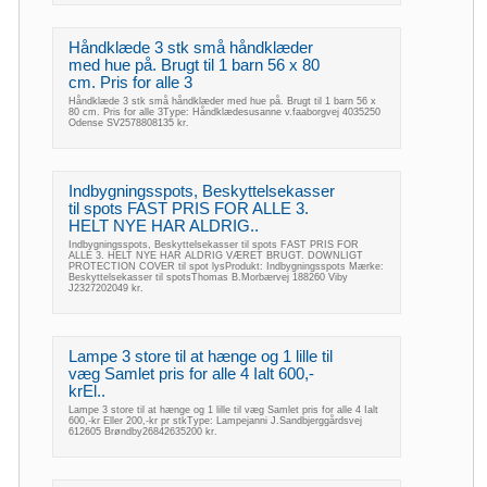
Håndklæde 3 stk små håndklæder
med hue på. Brugt til 1 barn 56 x 80
cm. Pris for alle 3
Håndklæde 3 stk små håndklæder med hue på. Brugt til 1 barn 56 x
80 cm. Pris for alle 3Type: Håndklædesusanne v.faaborgvej 4035250
Odense SV2578808135 kr.
Indbygningsspots, Beskyttelsekasser
til spots FAST PRIS FOR ALLE 3.
HELT NYE HAR ALDRIG..
Indbygningsspots, Beskyttelsekasser til spots FAST PRIS FOR
ALLE 3. HELT NYE HAR ALDRIG VÆRET BRUGT. DOWNLIGT
PROTECTION COVER til spot lysProdukt: Indbygningsspots Mærke:
Beskyttelsekasser til spotsThomas B.Morbærvej 188260 Viby
J2327202049 kr.
Lampe 3 store til at hænge og 1 lille til
væg Samlet pris for alle 4 Ialt 600,-
krEl..
Lampe 3 store til at hænge og 1 lille til væg Samlet pris for alle 4 Ialt
600,-kr Eller 200,-kr pr stkType: Lampejanni J.Sandbjerggårdsvej
612605 Brøndby26842635200 kr.