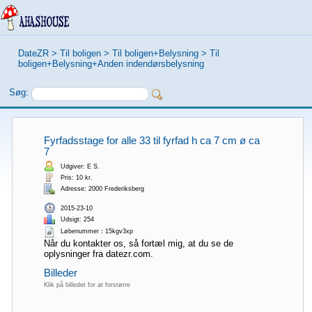
DateZR
>
Til boligen
>
Til boligen+Belysning
>
Til
boligen+Belysning+Anden indendørsbelysning
Søg:
Fyrfadsstage for alle 33 til fyrfad h ca 7 cm ø ca
7
Udgiver: E S.
Pris: 10 kr.
Adresse: 2000 Frederiksberg
2015-23-10
Udsigt: 254
Løbenummer：15kgv3xp
Når du kontakter os, så fortæl mig, at du se de
oplysninger fra datezr.com.
Billeder
Klik på billedet for at forstørre