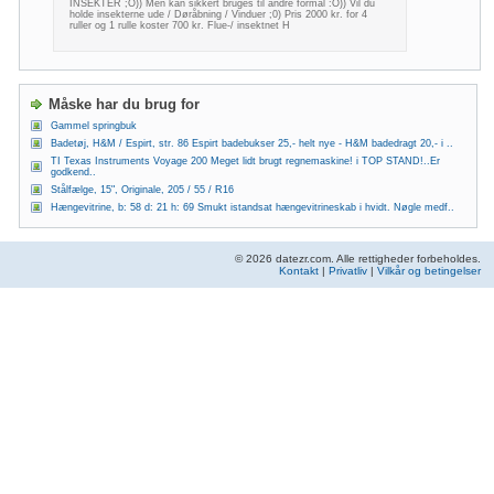
INSEKTER ;O)) Men kan sikkert bruges til andre formål :O)) Vil du
holde insekterne ude / Døråbning / Vinduer ;0) Pris 2000 kr. for 4
ruller og 1 rulle koster 700 kr. Flue-/ insektnet H
Måske har du brug for
Gammel springbuk
Badetøj, H&M / Espirt, str. 86 Espirt badebukser 25,- helt nye - H&M badedragt 20,- i ..
TI Texas Instruments Voyage 200 Meget lidt brugt regnemaskine! i TOP STAND!..Er
godkend..
Stålfælge, 15", Originale, 205 / 55 / R16
Hængevitrine, b: 58 d: 21 h: 69 Smukt istandsat hængevitrineskab i hvidt. Nøgle medf..
© 2026 datezr.com. Alle rettigheder forbeholdes.
Kontakt
|
Privatliv
|
Vilkår og betingelser