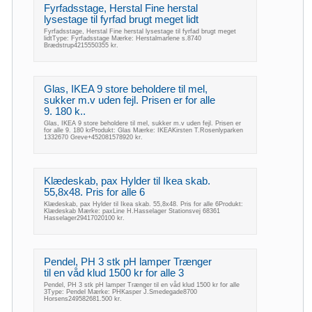
Fyrfadsstage, Herstal Fine herstal
lysestage til fyrfad brugt meget lidt
Fyrfadsstage, Herstal Fine herstal lysestage til fyrfad brugt meget
lidtType: Fyrfadsstage Mærke: Herstalmarlene s.8740
Brædstrup4215550355 kr.
Glas, IKEA 9 store beholdere til mel,
sukker m.v uden fejl. Prisen er for alle
9. 180 k..
Glas, IKEA 9 store beholdere til mel, sukker m.v uden fejl. Prisen er
for alle 9. 180 krProdukt: Glas Mærke: IKEAKirsten T.Rosenlyparken
1332670 Greve+452081578920 kr.
Klædeskab, pax Hylder til Ikea skab.
55,8x48. Pris for alle 6
Klædeskab, pax Hylder til Ikea skab. 55,8x48. Pris for alle 6Produkt:
Klædeskab Mærke: paxLine H.Hasselager Stationsvej 68361
Hasselager29417020100 kr.
Pendel, PH 3 stk pH lamper Trænger
til en våd klud 1500 kr for alle 3
Pendel, PH 3 stk pH lamper Trænger til en våd klud 1500 kr for alle
3Type: Pendel Mærke: PHKasper J.Smedegade8700
Horsens249582681.500 kr.