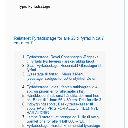
Type: Fyrfadsstage
Relateret Fyrfadsstage for alle 33 til fyrfad h ca 7
cm ø ca 7
Fyrfadsstage, Royal Copenhagen Æggeskal
til fyrfads lys leveres i æske, aldrig brugt...
Glas, Fyrfadsstage, Rosendahl Glasstager til
fyrfad
Lysestage til fyrfad., Menu 3 Menu
lysestager sælges for 50 kr stykket.De er i
rigtig ..
Fyrfadsstage i glas i farven turkis/grønlig.4
stk. og prisen er for alle.måler i høj..
Håndklæde 3 stk små håndklæder med hue
på. Brugt til 1 barn 56 x 80 cm. Pris for alle 3
Indbygningsspots, Beskyttelsekasser til
spots FAST PRIS FOR ALLE 3. HELT NYE
HAR ALDRIG..
Lampe 3 store til at hænge og 1 lille til væg
Samlet pris for alle 4 Ialt 600,-krEl..
Fyrfadsstage, Herstal Fine herstal lysestage