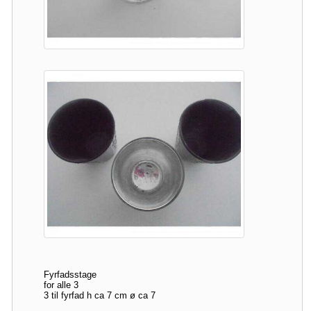
Fyrfadsstage
for alle 3
3 til fyrfad h ca 7 cm ø ca 7