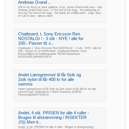
Andreas Grand ..
100 kr for ALLE pc xbox spillerne, til pc, action Grand theft auto - San
Andreas Grand theft auto - 3 The lord of the rings - the fellowship of
the ring The lord of the rings - the battle for middle-earth - solgt. Best
of Call of duty - deluxe editio
Chatboard, t. Sony Ericsson Ren
NOSTALGI ! - 3 stk - NYE ! alle for
100,- Passer til: s..
Chatboard, t. Sony Ericsson Ren NOSTALGI ! - 3 stk - NYE ! alle for
100,- Passer til: se fotoProdukt: Chatboard Mærke: Sony
EricssonBjørn B.Guldbergsgade 782200 København
N23231436,24644403100 kr.
Andet Læregrimmer til får 5stk og
2stk nylon til får 400 kr for alle
samme
Andet Læregrimmer til får 5stk og 2stk nylon til får 400 kr for alle
sammeType: AndetSøren L.Nørre Snedevej 1128762
Flemming20816779250 kr.
Andet, 4 stk. PRISEN for alle 4 ruller -
Bruges til afskærmning / INSEKTER
;O)) Men k..
Andet, 4 stk. PRISEN for alle 4 ruller - Bruges til afskærmning /