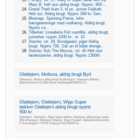
Mary B, helt nye aldrig brugt. Nypris: 800.-..
Grand Theft Auto 5, til pc, action Fejlkøb.
Helt nyt. Aldrig brugt. Nypris 399 kr. Sen..
Øreringe, Spinning Pæne, lette
hængeøreringe med vedhæng. Aldrig brugt.
Nypris ca...
Tilbehør, Lineabeta Flot vandlås, aldrig brugt,
justerbar, nypris 1000 kr., nr. 10
Støvler, str. 29, Bundgaard, piger Aldrig
brugt. Nypris 700. Går an til både drenge ..
Støvler, Ask The Missus, str. 45 Helt nye
læderstøvler, aldrig brugt. Nypris 1300kr
Glattejern, Melissa, aldrig brugt Byd
Glattejern, Melissa aldrig brugt BydKategori: Glattejern Mærke:
MelissaPatrick M.4660 Store Heddinge602485321 kr.
Glattejern, Glattejern, Wigo Super
lækker Glattejern aldrig brugt nypris
900 kr
Glattejern, Glattejern, Wigo Super lækker Glattejern aldrig brugt nypris
900 krKategori: Glattejern Mærke: Wigo Produkt: GlattejernAnnemette
K.Svendsgade 776700 Esbjerg27242108200 kr.