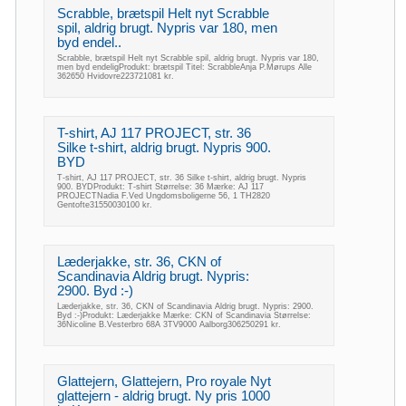
Scrabble, brætspil Helt nyt Scrabble
spil, aldrig brugt. Nypris var 180, men
byd endel..
Scrabble, brætspil Helt nyt Scrabble spil, aldrig brugt. Nypris var 180,
men byd endeligProdukt: brætspil Titel: ScrabbleAnja P.Mørups Alle
362650 Hvidovre223721081 kr.
T-shirt, AJ 117 PROJECT, str. 36
Silke t-shirt, aldrig brugt. Nypris 900.
BYD
T-shirt, AJ 117 PROJECT, str. 36 Silke t-shirt, aldrig brugt. Nypris
900. BYDProdukt: T-shirt Størrelse: 36 Mærke: AJ 117
PROJECTNadia F.Ved Ungdomsboligerne 56, 1 TH2820
Gentofte31550030100 kr.
Læderjakke, str. 36, CKN of
Scandinavia Aldrig brugt. Nypris:
2900. Byd :-)
Læderjakke, str. 36, CKN of Scandinavia Aldrig brugt. Nypris: 2900.
Byd :-)Produkt: Læderjakke Mærke: CKN of Scandinavia Størrelse:
36Nicoline B.Vesterbro 68A 3TV9000 Aalborg306250291 kr.
Glattejern, Glattejern, Pro royale Nyt
glattejern - aldrig brugt. Ny pris 1000