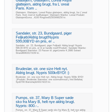
Glattejern, Glattejern, Loreal Rejse
glattejern, aldrig brugt, fra L´oreal
Paris. Kom ..
Glattejern, Glattejern, Loreal Rejse glattejern, aldrig brugt, fra L´oreal
Paris. Kom med et budKategori: Glattejern Mærke: Loreal Produkt:
GlattejernEsma ..4100 Ringsted52503448250 kr.
Sandaler, str. 23, Bundgaard, piger
Feljkøb!Aldrig brugt!Nypris
599,00BYD en pris, er ..
Sandaler, str. 23, Bundgaard, piger Feljkøb! Aldrig brugt! Nypris
599,00 BYD en pris, er til at handle med!!Produkt: Sandaler Mærke:
Bundgaard Størrelse: 23 Passer til: pigerLinette K.2680 Solrød
Strand60633173150 kr.
Brudeslør, str. one size Helt nyt.
Aldrig brugt. Nypris 500krBYD! :)
Brudeslør, str. one size Helt nyt. Aldrig brugt. Nypris 500kr BYD!
:)Produkt: Brudeslør Størrelse: one sizemahmoud j.Ved Bellahøj
Syd2700 Brønshøj4243174215 kr.
Pumps, str. 37, Mary B Super søde
sko fra Mary B, helt nye aldrig brugt.
Nypris: 800.-..
Pumps, str. 37, Mary B Super søde sko fra Mary B, helt nye aldrig