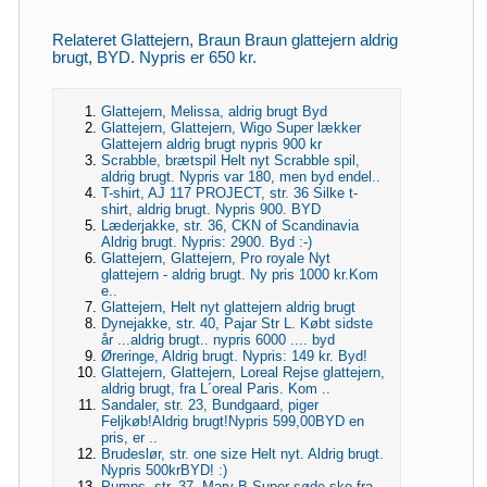
Relateret Glattejern, Braun Braun glattejern aldrig
brugt, BYD. Nypris er 650 kr.
Glattejern, Melissa, aldrig brugt Byd
Glattejern, Glattejern, Wigo Super lækker
Glattejern aldrig brugt nypris 900 kr
Scrabble, brætspil Helt nyt Scrabble spil,
aldrig brugt. Nypris var 180, men byd endel..
T-shirt, AJ 117 PROJECT, str. 36 Silke t-
shirt, aldrig brugt. Nypris 900. BYD
Læderjakke, str. 36, CKN of Scandinavia
Aldrig brugt. Nypris: 2900. Byd :-)
Glattejern, Glattejern, Pro royale Nyt
glattejern - aldrig brugt. Ny pris 1000 kr.Kom
e..
Glattejern, Helt nyt glattejern aldrig brugt
Dynejakke, str. 40, Pajar Str L. Købt sidste
år ...aldrig brugt.. nypris 6000 .... byd
Øreringe, Aldrig brugt. Nypris: 149 kr. Byd!
Glattejern, Glattejern, Loreal Rejse glattejern,
aldrig brugt, fra L´oreal Paris. Kom ..
Sandaler, str. 23, Bundgaard, piger
Feljkøb!Aldrig brugt!Nypris 599,00BYD en
pris, er ..
Brudeslør, str. one size Helt nyt. Aldrig brugt.
Nypris 500krBYD! :)
Pumps, str. 37, Mary B Super søde sko fra