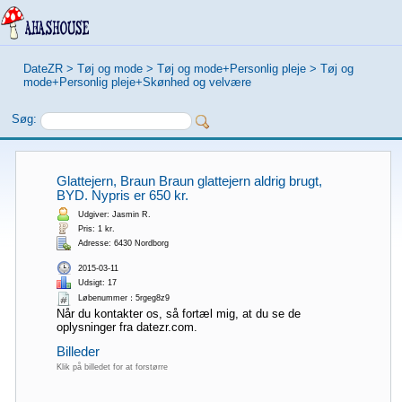
DateZR
>
Tøj og mode
>
Tøj og mode+Personlig pleje
>
Tøj og
mode+Personlig pleje+Skønhed og velvære
Søg:
Glattejern, Braun Braun glattejern aldrig brugt,
BYD. Nypris er 650 kr.
Udgiver: Jasmin R.
Pris: 1 kr.
Adresse: 6430 Nordborg
2015-03-11
Udsigt: 17
Løbenummer：5rgeg8z9
Når du kontakter os, så fortæl mig, at du se de
oplysninger fra datezr.com.
Billeder
Klik på billedet for at forstørre