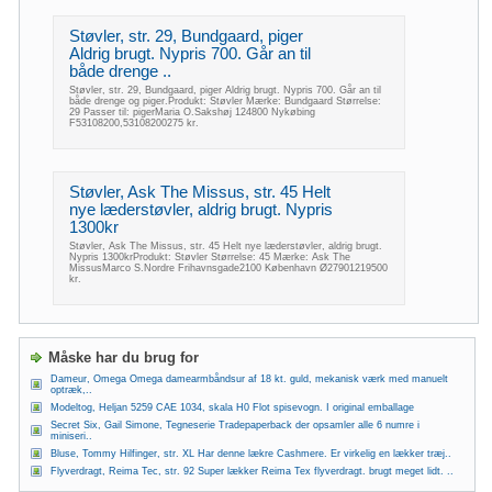
Støvler, str. 29, Bundgaard, piger
Aldrig brugt. Nypris 700. Går an til
både drenge ..
Støvler, str. 29, Bundgaard, piger Aldrig brugt. Nypris 700. Går an til
både drenge og piger.Produkt: Støvler Mærke: Bundgaard Størrelse:
29 Passer til: pigerMaria O.Sakshøj 124800 Nykøbing
F53108200,53108200275 kr.
Støvler, Ask The Missus, str. 45 Helt
nye læderstøvler, aldrig brugt. Nypris
1300kr
Støvler, Ask The Missus, str. 45 Helt nye læderstøvler, aldrig brugt.
Nypris 1300krProdukt: Støvler Størrelse: 45 Mærke: Ask The
MissusMarco S.Nordre Frihavnsgade2100 København Ø27901219500
kr.
Måske har du brug for
Dameur, Omega Omega damearmbåndsur af 18 kt. guld, mekanisk værk med manuelt
optræk,..
Modeltog, Heljan 5259 CAE 1034, skala H0 Flot spisevogn. I original emballage
Secret Six, Gail Simone, Tegneserie Tradepaperback der opsamler alle 6 numre i
miniseri..
Bluse, Tommy Hilfinger, str. XL Har denne lækre Cashmere. Er virkelig en lækker træj..
Flyverdragt, Reima Tec, str. 92 Super lækker Reima Tex flyverdragt. brugt meget lidt. ..