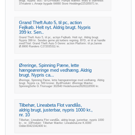
brugt. Nypris: 800.- BYDProdukt: Pumps Mærke: Mary B Størrelse:
37malene c.Arnøje bygade 64660 Store Heddinge225185071 kr.
Grand Theft Auto 5, til pc, action
Fejlkøb. Helt nyt. Aldrig brugt. Nypris
399 kr. Sen..
Grand Theft Auto 5, til pc, action Fejlkøb. Helt nyt. Aldrig brugt.
Nypris 399 kr. Sendes gerne på købers regning. BYD, er til at handle
med!Titel: Grand Theft Auto 5 Genre: action Platform: til pcJannie
Ø.8900 Randers C272035311 kr.
Øreringe, Spinning Pæne, lette
hængeøreringe med vedhæng. Aldrig
brugt. Nypris ca...
Øreringe, Spinning Pæne, lette hængeøreringe med vedhæng. Aldrig
brugt. Nypris ca. 500 kroner. BydProdukt: Øreringe Mærke:
SpinningSofie G.Thorsager 302640 Hedehusene26281116500 kr.
Tilbehør, Lineabeta Flot vandlås,
aldrig brugt, justerbar, nypris 1000 kr.,
nr. 10
Tilbehør, Lineabeta Flot vandlås, aldrig brugt, justerbar, nypris 1000
kr., nr. 10Produkt: Tilbehør Mærke: LineabetaLine K.8300
Odder30421042400 kr.