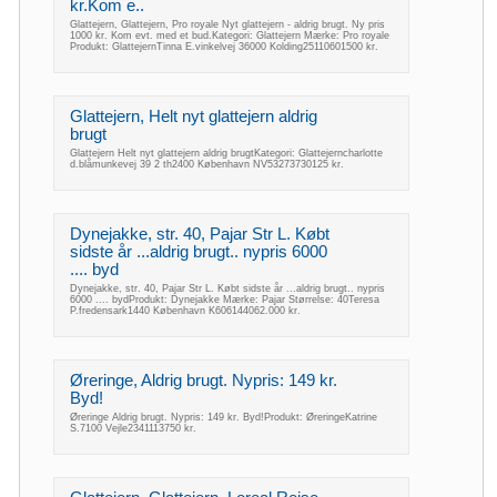
kr.Kom e..
Glattejern, Glattejern, Pro royale Nyt glattejern - aldrig brugt. Ny pris
1000 kr. Kom evt. med et bud.Kategori: Glattejern Mærke: Pro royale
Produkt: GlattejernTinna E.vinkelvej 36000 Kolding25110601500 kr.
Glattejern, Helt nyt glattejern aldrig
brugt
Glattejern Helt nyt glattejern aldrig brugtKategori: Glattejerncharlotte
d.blåmunkevej 39 2 th2400 København NV53273730125 kr.
Dynejakke, str. 40, Pajar Str L. Købt
sidste år ...aldrig brugt.. nypris 6000
.... byd
Dynejakke, str. 40, Pajar Str L. Købt sidste år ...aldrig brugt.. nypris
6000 .... bydProdukt: Dynejakke Mærke: Pajar Størrelse: 40Teresa
P.fredensark1440 København K606144062.000 kr.
Øreringe, Aldrig brugt. Nypris: 149 kr.
Byd!
Øreringe Aldrig brugt. Nypris: 149 kr. Byd!Produkt: ØreringeKatrine
S.7100 Vejle2341113750 kr.