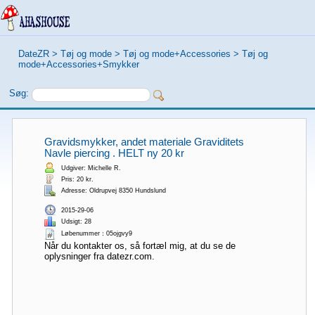
DateZR
>
Tøj og mode
>
Tøj og mode+Accessories
>
Tøj og
mode+Accessories+Smykker
Søg:
Gravidsmykker, andet materiale Graviditets
Navle piercing . HELT ny 20 kr
Udgiver: Michelle R.
Pris: 20 kr.
Adresse: Oldrupvej 8350 Hundslund
2015-29-06
Udsigt: 28
Løbenummer：05ojgvy9
Når du kontakter os, så fortæl mig, at du se de
oplysninger fra datezr.com.