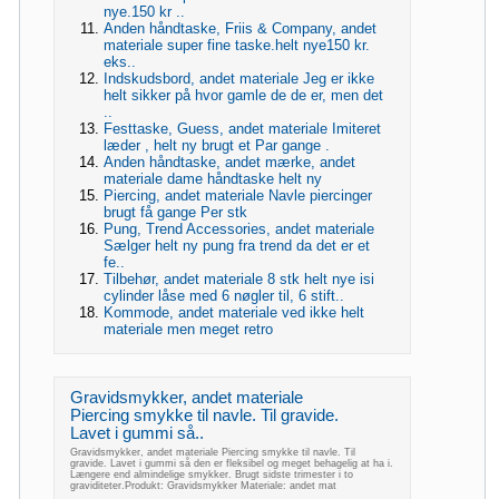
nye.150 kr ..
Anden håndtaske, Friis & Company, andet
materiale super fine taske.helt nye150 kr.
eks..
Indskudsbord, andet materiale Jeg er ikke
helt sikker på hvor gamle de de er, men det
..
Festtaske, Guess, andet materiale Imiteret
læder , helt ny brugt et Par gange .
Anden håndtaske, andet mærke, andet
materiale dame håndtaske helt ny
Piercing, andet materiale Navle piercinger
brugt få gange Per stk
Pung, Trend Accessories, andet materiale
Sælger helt ny pung fra trend da det er et
fe..
Tilbehør, andet materiale 8 stk helt nye isi
cylinder låse med 6 nøgler til, 6 stift..
Kommode, andet materiale ved ikke helt
materiale men meget retro
Gravidsmykker, andet materiale
Piercing smykke til navle. Til gravide.
Lavet i gummi så..
Gravidsmykker, andet materiale Piercing smykke til navle. Til
gravide. Lavet i gummi så den er fleksibel og meget behagelig at ha i.
Længere end almindelige smykker. Brugt sidste trimester i to
graviditeter.Produkt: Gravidsmykker Materiale: andet mat