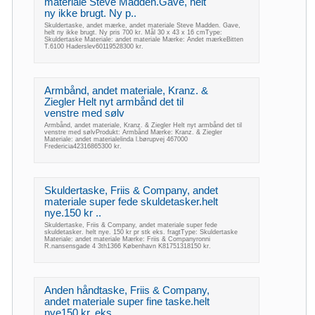
materiale Steve Madden.Gave, helt
ny ikke brugt. Ny p..
Skuldertaske, andet mærke, andet materiale Steve Madden. Gave,
helt ny ikke brugt. Ny pris 700 kr. Mål 30 x 43 x 16 cmType:
Skuldertaske Materiale: andet materiale Mærke: Andet mærkeBitten
T.6100 Haderslev60119528300 kr.
Armbånd, andet materiale, Kranz. &
Ziegler Helt nyt armbånd det til
venstre med sølv
Armbånd, andet materiale, Kranz. & Ziegler Helt nyt armbånd det til
venstre med sølvProdukt: Armbånd Mærke: Kranz. & Ziegler
Materiale: andet materialelinda l.børupvej 467000
Fredericia42316865300 kr.
Skuldertaske, Friis & Company, andet
materiale super fede skuldetasker.helt
nye.150 kr ..
Skuldertaske, Friis & Company, andet materiale super fede
skuldetasker. helt nye. 150 kr pr stk eks. fragtType: Skuldertaske
Materiale: andet materiale Mærke: Friis & Companyronni
R.nansensgade 4 3th1366 København K81751318150 kr.
Anden håndtaske, Friis & Company,
andet materiale super fine taske.helt
nye150 kr. eks..