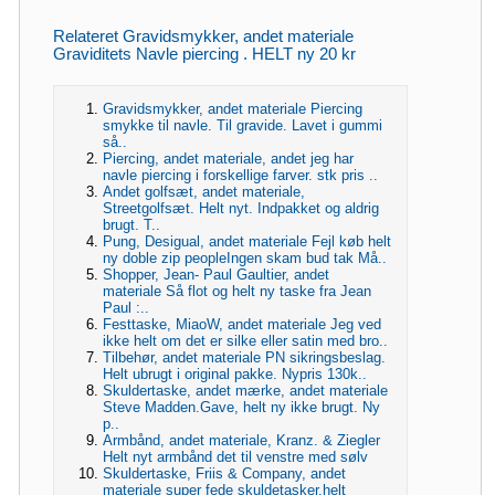
Relateret Gravidsmykker, andet materiale
Graviditets Navle piercing . HELT ny 20 kr
Gravidsmykker, andet materiale Piercing
smykke til navle. Til gravide. Lavet i gummi
så..
Piercing, andet materiale, andet jeg har
navle piercing i forskellige farver. stk pris ..
Andet golfsæt, andet materiale,
Streetgolfsæt. Helt nyt. Indpakket og aldrig
brugt. T..
Pung, Desigual, andet materiale Fejl køb helt
ny doble zip peopleIngen skam bud tak Må..
Shopper, Jean- Paul Gaultier, andet
materiale Så flot og helt ny taske fra Jean
Paul :..
Festtaske, MiaoW, andet materiale Jeg ved
ikke helt om det er silke eller satin med bro..
Tilbehør, andet materiale PN sikringsbeslag.
Helt ubrugt i original pakke. Nypris 130k..
Skuldertaske, andet mærke, andet materiale
Steve Madden.Gave, helt ny ikke brugt. Ny
p..
Armbånd, andet materiale, Kranz. & Ziegler
Helt nyt armbånd det til venstre med sølv
Skuldertaske, Friis & Company, andet
materiale super fede skuldetasker.helt