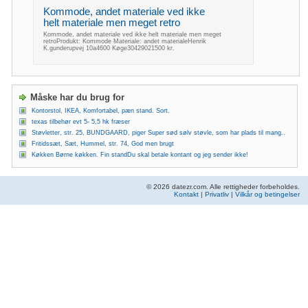
Kommode, andet materiale ved ikke
helt materiale men meget retro
Kommode, andet materiale ved ikke helt materiale men meget
retroProdukt: Kommode Materiale: andet materialeHenrik
K.gunderupvej 10a4600 Køge30429021500 kr.
Måske har du brug for
Kontorstol, IKEA, Komfortabel, pæn stand. Sort.
texas tilbehør evt 5- 5,5 hk fræser
Støvletter, str. 25, BUNDGAARD, piger Super sød sølv støvle, som har plads til mang..
Fritidssæt, Sæt, Hummel, str. 74, God men brugt
Køkken Børne køkken. Fin standDu skal betale kontant og jeg sender ikke!
© 2026 datezr.com. Alle rettigheder forbeholdes.
Kontakt
|
Privatliv
|
Vilkår og betingelser