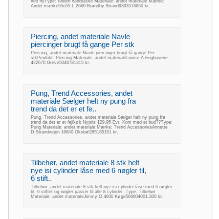
helt nyType: Anden håndtaske Materiale: andet materiale Mærke:
Andet mærke55o55 L.2660 Brøndby Strand9393518650 kr.
Piercing, andet materiale Navle
piercinger brugt få gange Per stk
Piercing, andet materiale Navle piercinger brugt få gange Per
stkProdukt: Piercing Materiale: andet materialeLouise A.Enghusene
422670 Greve5048781315 kr.
Pung, Trend Accessories, andet
materiale Sælger helt ny pung fra
trend da det er et fe..
Pung, Trend Accessories, andet materiale Sælger helt ny pung fra
trend da det er et fejlkøb Nypris 129,95 Evt. Kom med et bud??Type:
Pung Materiale: andet materiale Mærke: Trend AccessoriesAnnette
D.Strandvejen 16840 Oksbøl285185151 kr.
Tilbehør, andet materiale 8 stk helt
nye isi cylinder låse med 6 nøgler til,
6 stift..
Tilbehør, andet materiale 8 stk helt nye isi cylinder låse med 6 nøgler
til, 6 stiftet og nøgler passer til alle 8 cylinder .Type: Tilbehør
Materiale: andet materialeJimmy O.4600 Køge566604001.300 kr.