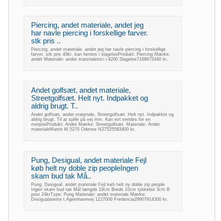
Piercing, andet materiale, andet jeg
har navle piercing i forskellige farver.
stk pris ..
Piercing, andet materiale, andet jeg har navle piercing i forskellige
farver. stk pris 40kr. kan hentes i slagelseProdukt: Piercing Mærke:
andet Materiale: andet materialeinci i.4200 Slagelse7168672440 kr.
Andet golfsæt, andet materiale,
Streetgolfsæt. Helt nyt. Indpakket og
aldrig brugt. T..
Andet golfsæt, andet materiale, Streetgolfsæt. Helt nyt. Indpakket og
aldrig brugt. Til at spille på vej mm. Kan evt sendes for en
merprisProdukt: Andet Mærke: Streetgolfsæt. Materiale: Andet
materialeMartin M.5270 Odense N27525583400 kr.
Pung, Desigual, andet materiale Fejl
køb helt ny doble zip peopleIngen
skam bud tak Må..
Pung, Desigual, andet materiale Fejl køb helt ny doble zip people
Ingen skam bud tak Mål længde 19cm Brede 10cm tykkelse 3cm B
post 24krType: Pung Materiale: andet materiale Mærke:
Desigualanette t.Agernhavevej 1227000 Fredericia29907914300 kr.