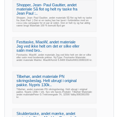
Shopper, Jean- Paul Gaultier, andet
materiale Så flot og helt ny taske fra
Jean Paul :..
Shopper, Jean- Paul Gaultier, andet materiale Så flot og helt ny taske
fra Jean Paul :) Det er en taske han har lavet i forbindelse med en
coca cola campagne for et par år siden. Den er helt ny og har aldrig
været brugt Materiale 100 % bomuld Byd ger
Festtaske, MiaoW, andet materiale
Jeg ved ikke helt om det er silke eller
satin med bro..
Festtaske, MiaoW, andet materiale Jeg ved ikke helt om det er silke
eller satin med broderede prikker. NyType: Festtaske Materiale:
andet materiale Mærke: MiaoWAstrid S.8400 Ebeltoft60133060100 kr.
Tilbehør, andet materiale PN
sikringsbeslag. Helt ubrugt i original
pakke. Nypris 130k..
Tilbehør, andet materiale PN sikringsbeslag. Helt ubrugt i original
pakke. Nypris 130kr / stk. Syv stk haves.Produkt: Tilbehør Materiale:
andet materialePeter G.Trekronergade 7A, 32500 Valby3083361050
kr.
Skuldertaske, andet mærke, andet