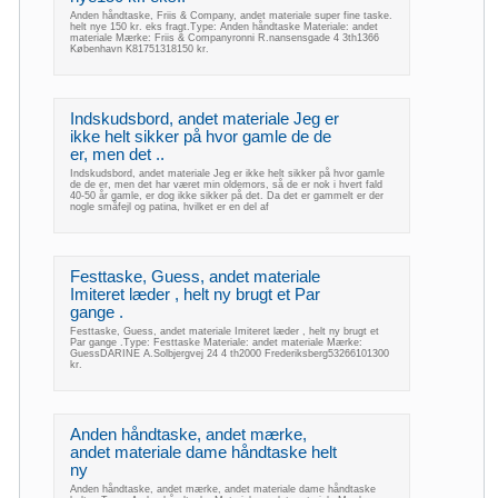
Anden håndtaske, Friis & Company, andet materiale super fine taske.
helt nye 150 kr. eks fragt.Type: Anden håndtaske Materiale: andet
materiale Mærke: Friis & Companyronni R.nansensgade 4 3th1366
København K81751318150 kr.
Indskudsbord, andet materiale Jeg er
ikke helt sikker på hvor gamle de de
er, men det ..
Indskudsbord, andet materiale Jeg er ikke helt sikker på hvor gamle
de de er, men det har været min oldemors, så de er nok i hvert fald
40-50 år gamle, er dog ikke sikker på det. Da det er gammelt er der
nogle småfejl og patina, hvilket er en del af
Festtaske, Guess, andet materiale
Imiteret læder , helt ny brugt et Par
gange .
Festtaske, Guess, andet materiale Imiteret læder , helt ny brugt et
Par gange .Type: Festtaske Materiale: andet materiale Mærke:
GuessDARINE A.Solbjergvej 24 4 th2000 Frederiksberg53266101300
kr.
Anden håndtaske, andet mærke,
andet materiale dame håndtaske helt
ny
Anden håndtaske, andet mærke, andet materiale dame håndtaske