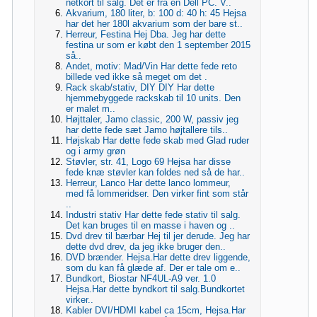
netkort til salg. Det er fra en Dell PC. V..
Akvarium, 180 liter, b: 100 d: 40 h: 45 Hejsa
har det her 180l akvarium som der bare st..
Herreur, Festina Hej Dba. Jeg har dette
festina ur som er købt den 1 september 2015
så..
Andet, motiv: Mad/Vin Har dette fede reto
billede ved ikke så meget om det .
Rack skab/stativ, DIY DIY Har dette
hjemmebyggede rackskab til 10 units. Den
er malet m..
Højttaler, Jamo classic, 200 W, passiv jeg
har dette fede sæt Jamo højtallere tils..
Højskab Har dette fede skab med Glad ruder
og i army grøn
Støvler, str. 41, Logo 69 Hejsa har disse
fede knæ støvler kan foldes ned så de har..
Herreur, Lanco Har dette lanco lommeur,
med få lommeridser. Den virker fint som står
..
Industri stativ Har dette fede stativ til salg.
Det kan bruges til en masse i haven og ..
Dvd drev til bærbar Hej til jer derude. Jeg har
dette dvd drev, da jeg ikke bruger den..
DVD brænder. Hejsa.Har dette drev liggende,
som du kan få glæde af. Der er tale om e..
Bundkort, Biostar NF4UL-A9 ver. 1.0
Hejsa.Har dette byndkort til salg.Bundkortet
virker..
Kabler DVI/HDMI kabel ca 15cm, Hejsa.Har