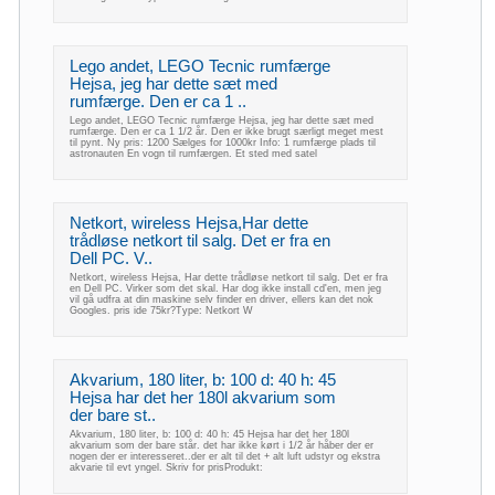
Lego andet, LEGO Tecnic rumfærge
Hejsa, jeg har dette sæt med
rumfærge. Den er ca 1 ..
Lego andet, LEGO Tecnic rumfærge Hejsa, jeg har dette sæt med
rumfærge. Den er ca 1 1/2 år. Den er ikke brugt særligt meget mest
til pynt. Ny pris: 1200 Sælges for 1000kr Info: 1 rumfærge plads til
astronauten En vogn til rumfærgen. Et sted med satel
Netkort, wireless Hejsa,Har dette
trådløse netkort til salg. Det er fra en
Dell PC. V..
Netkort, wireless Hejsa, Har dette trådløse netkort til salg. Det er fra
en Dell PC. Virker som det skal. Har dog ikke install cd'en, men jeg
vil gå udfra at din maskine selv finder en driver, ellers kan det nok
Googles. pris ide 75kr?Type: Netkort W
Akvarium, 180 liter, b: 100 d: 40 h: 45
Hejsa har det her 180l akvarium som
der bare st..
Akvarium, 180 liter, b: 100 d: 40 h: 45 Hejsa har det her 180l
akvarium som der bare står. det har ikke kørt i 1/2 år håber der er
nogen der er interesseret..der er alt til det + alt luft udstyr og ekstra
akvarie til evt yngel. Skriv for prisProdukt: