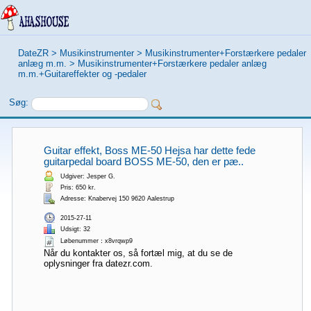
DateZR
>
Musikinstrumenter
>
Musikinstrumenter+Forstærkere pedaler
anlæg m.m.
>
Musikinstrumenter+Forstærkere pedaler anlæg
m.m.+Guitareffekter og -pedaler
Søg:
Guitar effekt, Boss ME-50 Hejsa har dette fede
guitarpedal board BOSS ME-50, den er pæ..
Udgiver: Jesper G.
Pris: 650 kr.
Adresse: Knabervej 150 9620 Aalestrup
2015-27-11
Udsigt: 32
Løbenummer：x8vrqwp9
Når du kontakter os, så fortæl mig, at du se de
oplysninger fra datezr.com.