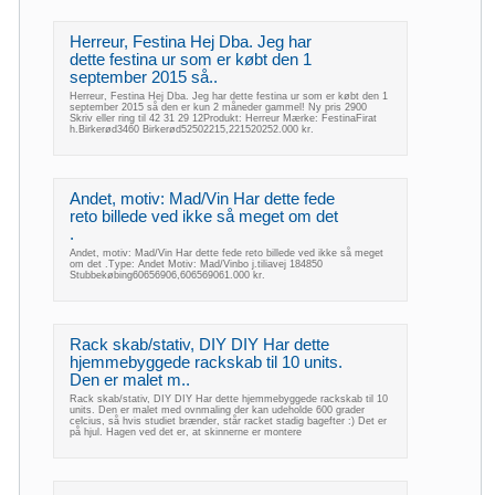
Herreur, Festina Hej Dba. Jeg har
dette festina ur som er købt den 1
september 2015 så..
Herreur, Festina Hej Dba. Jeg har dette festina ur som er købt den 1
september 2015 så den er kun 2 måneder gammel! Ny pris 2900
Skriv eller ring til 42 31 29 12Produkt: Herreur Mærke: FestinaFirat
h.Birkerød3460 Birkerød52502215,221520252.000 kr.
Andet, motiv: Mad/Vin Har dette fede
reto billede ved ikke så meget om det
.
Andet, motiv: Mad/Vin Har dette fede reto billede ved ikke så meget
om det .Type: Andet Motiv: Mad/Vinbo j.tiliavej 184850
Stubbekøbing60656906,606569061.000 kr.
Rack skab/stativ, DIY DIY Har dette
hjemmebyggede rackskab til 10 units.
Den er malet m..
Rack skab/stativ, DIY DIY Har dette hjemmebyggede rackskab til 10
units. Den er malet med ovnmaling der kan udeholde 600 grader
celcius, så hvis studiet brænder, står racket stadig bagefter :) Det er
på hjul. Hagen ved det er, at skinnerne er montere