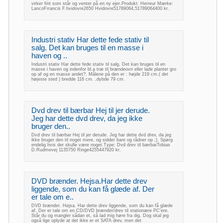
virker fint som står og venter på en ny ejer.Produkt: Herreur Mærke:
LancoFrrancis F.hvidovre2650 Hvidovre51789064,51789064400 kr.
Industri stativ Har dette fede stativ til
salg. Det kan bruges til en masse i
haven og ..
Industri stativ Har dette fede stativ til salg. Det kan bruges til en
masse i haven og indenfor bl.a træ til brændeovn eller lade planter gro
op af og en masse andet?. Målene på den er : højde 219 cm.( det
højeste sted ) bredde 116 cm. ,dybde 79 cm.
Dvd drev til bærbar Hej til jer derude.
Jeg har dette dvd drev, da jeg ikke
bruger den..
Dvd drev til bærbar Hej til jer derude. Jeg har dette dvd drev, da jeg
ikke bruger den til noget mere, og sidder bare og rådner op ;). Spørg
endelig hvis der skulle være noget.Type: Dvd drev til bærbarTobias
D.Rudmevej 1135750 Ringe4255447920 kr.
DVD brænder. Hejsa.Har dette drev
liggende, som du kan få glæde af. Der
er tale om e..
DVD brænder. Hejsa. Har dette drev liggende, som du kan få glæde
af. Der er tale om en CD/DVD brænder/drev til stationære PC'ere.
Står du og mangler sådan et, så lad mig høre fra dig. Dog skal jeg
også lige oplyde at det ikke er et SATA drev, men det