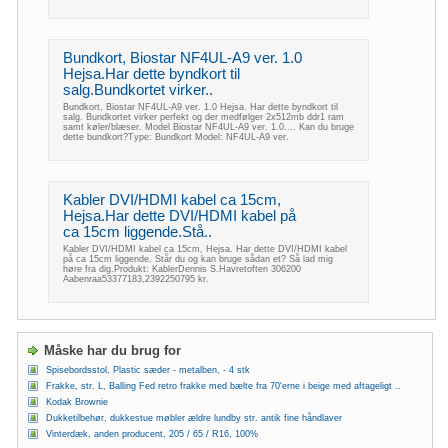
Bundkort, Biostar NF4UL-A9 ver. 1.0
Hejsa.Har dette byndkort til
salg.Bundkortet virker..
Bundkort, Biostar NF4UL-A9 ver. 1.0 Hejsa. Har dette byndkort til
salg. Bundkortet virker perfekt og der medfølger 2x512mb ddr1 ram
samt køler/blæser. Model Biostar NF4UL-A9 ver. 1.0.... Kan du bruge
dette bundkort?Type: Bundkort Model: NF4UL-A9 ver.
Kabler DVI/HDMI kabel ca 15cm,
Hejsa.Har dette DVI/HDMI kabel på
ca 15cm liggende.Stå..
Kabler DVI/HDMI kabel ca 15cm, Hejsa. Har dette DVI/HDMI kabel
på ca 15cm liggende. Står du og kan bruge sådan et? Så lad mig
høre fra dig.Produkt: KablerDennis S.Havretoften 306200
Aabenraa53377183,2392250795 kr.
Måske har du brug for
Spisebordsstol, Plastic sæder - metalben, - 4 stk
Frakke, str. L, Balling Fed retro frakke med bælte fra 70'erne i beige med aftageligt ..
Kodak Brownie
Dukketilbehør, dukkestue møbler ældre lundby str. antik fine håndlaver
Vinterdæk, anden producent, 205 / 65 / R16, 100%