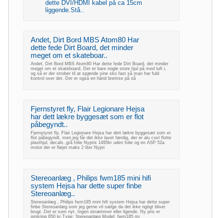
dette DVI/HDMI kabel på ca 15cm
liggende.Stå..
Andet, Dirt Bord MBS Atom80 Har
dette fede Dirt Board, det minder
meget om et skateboar..
Andet, Dirt Bord MBS Atom80 Har dette fede Dirt Board, det minder
meget om et skateboard, Der er bare nogle store hjul på med luft i,
og så er der strober til at spænde sine sko fast så man har fuld
kontrol over det. Der er også en hånd bremse på så
Fjernstyret fly, Flair Legionare Hejsa
har dett lækre byggesæt som er flot
påbegyndt..
Fjernstyret fly, Flair Legionare Hejsa har dett lækre byggesæt som er
flot påbegyndt, men jeg får det ikke lavet færdig, der er alu covl flotte
plasthjul, decals.,grå folie Nypris 1495kr uden folie og en ASP 52a
motor der er fløjet maks 2 liter Nypri
Stereoanlæg , Philips fwm185 mini hifi
system Hejsa har dette super finbe
Stereoanlæg..
Stereoanlæg , Philips fwm185 mini hifi system Hejsa har dette super
finbe Stereoanlæg som jeg gerne vil sælge da det ikke rigtigt bliver
brugt. Det er som nyt. Ingen skræmmer eller ligende. Ny pris er
omkring 650 kr.Type: Stereoanlæg Model: fwm185 mi