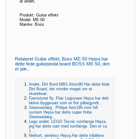
af andet,
Produkt: Guitar effekt
Model: ME-50
Mærke: Boss
Relateret Guitar effekt, Boss ME-50 Hejsa har
dette fede guitarpedal board BOSS ME-50, den
er pæ..
Andet, Dirt Bord MBS Atom80 Har dette fede
Dirt Board, det minder meget om et
skateboar..
Fjernstyret fly, Flair Legionare Hejsa har dett
lækre byggesæt som er flot påbegyndt..
Stereoanlæg , Philips fwm185 mini hifi
system Hejsa har dette super finbe
Stereoanlæg..
Lego andet, LEGO Tecnic rumfærge Hejsa,
jeg har dette sæt med rumfærge. Den er ca
1 ..
Netkort, wireless Hejsa,Har dette trådløse