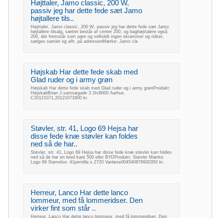
Højttaler, Jamo classic, 200 W,
passiv jeg har dette fede sæt Jamo
højtallere tils..
Højttaler, Jamo classic, 200 W, passiv jeg har dette fede sæt Jamo
højtallere tilsalg, sættet består af center 200, og baghøjttalere også
200, det fremstår som pæn og velholdt ingen skrammer og ridser,
sælges samlet og afh. på adressenMærke: Jamo cla
Højskab Har dette fede skab med
Glad ruder og i army grøn
Højskab Har dette fede skab med Glad ruder og i army grønProdukt:
HøjskabBrian J.samsøgade 3 2tv8000 Aarhus
C20121071,20121071800 kr.
Støvler, str. 41, Logo 69 Hejsa har
disse fede knæ støvler kan foldes
ned så de har..
Støvler, str. 41, Logo 69 Hejsa har disse fede knæ støvler kan foldes
ned så de har en bred kant 500 eller BYDProdukt: Støvler Mærke:
Logo 69 Størrelse: 41pernilla s.2720 Vanløse004540879930350 kr.
Herreur, Lanco Har dette lanco
lommeur, med få lommeridser. Den
virker fint som står ..
Herreur, Lanco Har dette lanco lommeur, med få lommeridser. Den