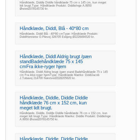
Håndklæde, Diddle Diddle håndklæde 75 cm x 145 cm, kun meget
lidt brugt.Type: Håndklæde Produkt: DiddleInge A.8950
Ørsted2078145730 kr.
Håndklæde, Diddl, Blå - 40*80 cm
Håndklæde, Diddl Blå - 40*80 cmType: Håndklæde Produkt:
DiddlHenriette O.Pilevej 326705 Esbjerg Ø2228494520 kr.
Håndklæde, Diddl Aldrig brugt /pæn
standBadehåndklæde 75 x 145
cmFra ikke-ryger hjem
Håndklæde, Diddl Aldrig brugt /pæn stand Badehåndklæde 75 x 145
cm Fra ikke-ryger hjemType: Håndklæde Mærke: DiddlJacob
J.Tubavej 214700 Næstved2028205620 kr.
Håndklæde, Diddle, Diddle Diddle
håndklæde 76 cm x 152 cm, kun
meget lidt brugt.
Håndklæde, Diddle, Diddle Diddle håndklæde 76 cm x 152 cm, kun
meget lidt brugt.Type: Håndklæde Mærke: Diddle Produkt: DiddleInge
A.8950 Ørsted2078145750 kr.
Håndklæde, Diddle, Diddle Diddle