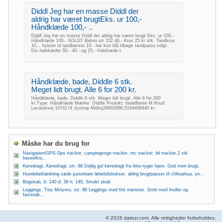
Diddl Jeg har en masse Diddl der
aldrig har været brugtEks. ur 100,-
Håndklæde 100,- ..
Diddl Jeg har en masse Diddl der aldrig har været brugt Eks. ur 100,-
Håndklæde 100,- SOLGT Bekini str 152 40,- Krus 25 kr stk. Tandkrus
10,-, hylster til tandbørste 10,- har kun blå tilbage tandpasta solgt.
Div halskæder 50,- 40,- og 25,- Halskæde t
Håndklæde, bade, Diddle 6 stk.
Meget lidt brugt. Alle 6 for 200 kr.
Håndklæde, bade, Diddle 6 stk. Meget lidt brugt. Alle 6 for 200
kr.Type: Håndklæde Mærke: Diddle Produkt: badeBente M.Knud
Lavardsvej 1074174 Jystrup Midtsj26602686,5194468440 kr.
Måske har du brug for
Navigation/GPS Gps tracker, campingvogn tracker, mc tracker, bil tracker.2 stk
havesKro..
Køredragt, Køredragt, str. 68 Dejlig gul køredragt fra ikke-ryger hjem. God men brugt.
Hundebeklædning søde justerbare løbetidsbukser. aldrig brugtpasser til chihuahua, yo..
Bogskab, b: 140 d: 36 h: 140, Smukt skab
Leggings, Tiny Minymo, str. 86 Leggings med fint mønster. Gmb med fnuller og
farvetab...
© 2026 datezr.com. Alle rettigheder forbeholdes.