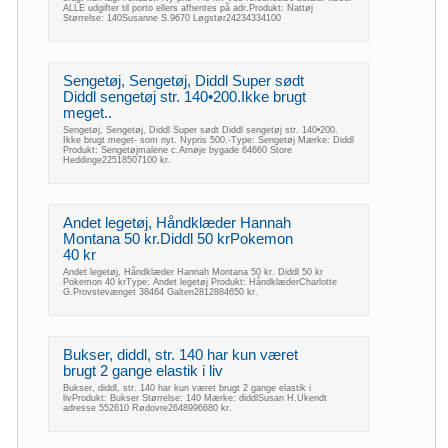
ALLE udgifter til porto ellers afhentes på adr.Produkt: Nattøj
Størrelse: 140Susanne S.9670 Løgstør24234334100
Sengetøj, Sengetøj, Diddl Super sødt
Diddl sengetøj str. 140•200.Ikke brugt
meget..
Sengetøj, Sengetøj, Diddl Super sødt Diddl sengetøj str. 140•200.
Ikke brugt meget- som nyt. Nypris 500.-Type: Sengetøj Mærke: Diddl
Produkt: Sengetøjmalene c.Arnøje bygade 64660 Store
Heddinge22518507100 kr.
Andet legetøj, Håndklæder Hannah
Montana 50 kr.Diddl 50 krPokemon
40 kr
Andet legetøj, Håndklæder Hannah Montana 50 kr. Diddl 50 kr
Pokemon 40 krType: Andet legetøj Produkt: HåndklæderCharlotte
G.Provstevænget 38464 Galten2812884650 kr.
Bukser, diddl, str. 140 har kun været
brugt 2 gange elastik i liv
Bukser, diddl, str. 140 har kun været brugt 2 gange elastik i
livProdukt: Bukser Størrelse: 140 Mærke: diddlSusan H.Ukendt
adresse 552610 Rødovre2648996680 kr.