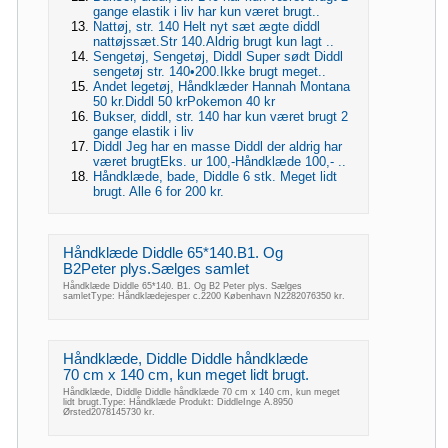
gange elastik i liv har kun været brugt..
Nattøj, str. 140 Helt nyt sæt ægte diddl
nattøjssæt.Str 140.Aldrig brugt kun lagt ..
Sengetøj, Sengetøj, Diddl Super sødt Diddl
sengetøj str. 140•200.Ikke brugt meget..
Andet legetøj, Håndklæder Hannah Montana
50 kr.Diddl 50 krPokemon 40 kr
Bukser, diddl, str. 140 har kun været brugt 2
gange elastik i liv
Diddl Jeg har en masse Diddl der aldrig har
været brugtEks. ur 100,-Håndklæde 100,- ..
Håndklæde, bade, Diddle 6 stk. Meget lidt
brugt. Alle 6 for 200 kr.
Håndklæde Diddle 65*140.B1. Og
B2Peter plys.Sælges samlet
Håndklæde Diddle 65*140. B1. Og B2 Peter plys. Sælges
samletType: Håndklædejesper c.2200 København N2282076350 kr.
Håndklæde, Diddle Diddle håndklæde
70 cm x 140 cm, kun meget lidt brugt.
Håndklæde, Diddle Diddle håndklæde 70 cm x 140 cm, kun meget
lidt brugt.Type: Håndklæde Produkt: DiddleInge A.8950
Ørsted2078145730 kr.