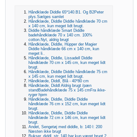
Håndklæde Diddle 65*140.B1. Og B2Peter
plys.Sælges samlet
Håndklæde, Diddle Diddle håndklæde 70 cm
x 140 cm, kun meget lidt brugt.
Diddle håndklæde Smart Diddle
badehåndklæde 70 x 140 cm. 100%
cotton.Nyt, aldrig brugt
Håndklæde, Diddle, Hüpper der Magier
Diddle håndklæde 66 cm x 140 cm, kun
meget li..
Håndklæde, Diddle, Lissadell Diddle
håndklæde 70 cm x 145 cm, kun meget lidt
brugt.
Håndklæde, Diddle Diddle håndklæde 75 cm
x 145 cm, kun meget lidt brugt.
Håndklæde, Diddl, Blå - 40*80 cm
Håndklæde, Diddl Aldrig brugt /pæn
standBadehåndklæde 75 x 145 cmFra ikke-
ryger hjem
Håndklæde, Diddle, Diddle Diddle
håndklæde 76 cm x 152 cm, kun meget lidt
brugt.
Håndklæde, Diddle, Diddle Diddle
håndklæde 72 cm x 146 cm, kun meget lidt
brugt.
Andet, Sengetøj med diddle, b: 140 l: 200
Næsten ikke brugt
Bukser, diddl, str. 140 har kun været brugt 2