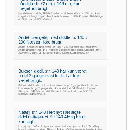
håndklæde 72 cm x 146 cm, kun
meget lidt brugt.
Håndklæde, Diddle, Diddle Diddle håndklæde 72 cm x 146 cm, kun
meget lidt brugt.Type: Håndklæde Mærke: Diddle Produkt: DiddleInge
A.8950 Ørsted2078145750 kr.
Andet, Sengetøj med diddle, b: 140 l:
200 Næsten ikke brugt
Andet, Sengetøj med diddle, b: 140 l: 200 Næsten ikke brugtType:
Andet Bredde (cm): 140 Produkt: Sengetøj med diddle Længde (cm):
200Anne-Dorthe M.Hvedevej 68560 Kolind40255606100 kr.
Bukser, diddl, str. 140 har kun været
brugt 2 gange elastik i liv har kun
været brugt..
Bukser, diddl, str. 140 har kun været brugt 2 gange elastik i liv har
kun været brugt 2 gange elastik i liv diddl st 140Produkt: Bukser
Størrelse: 140 Mærke: diddlSusan H.Ukendt adresse 552610
Rødovre2648996680 kr.
Nattøj, str. 140 Helt nyt sæt ægte
diddl nattøjssæt.Str 140.Aldrig brugt
kun lagt ..
Nattøj, str. 140 Helt nyt sæt ægte diddl nattøjssæt. Str 140. Aldrig
brugt kun lagt i skabet. Ny pris 449 kr. Ved forsendelse betaler køber