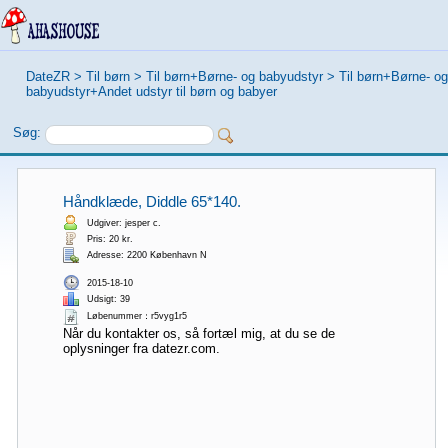
DateZR
>
Til børn
>
Til børn+Børne- og babyudstyr
>
Til børn+Børne- og
babyudstyr+Andet udstyr til børn og babyer
Søg:
Håndklæde, Diddle 65*140.
Udgiver: jesper c.
Pris: 20 kr.
Adresse: 2200 København N
2015-18-10
Udsigt: 39
Løbenummer：r5vyg1r5
Når du kontakter os, så fortæl mig, at du se de
oplysninger fra datezr.com.