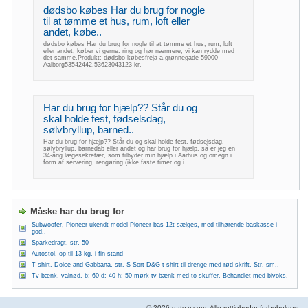
dødsbo købes Har du brug for nogle
til at tømme et hus, rum, loft eller
andet, købe..
dødsbo købes Har du brug for nogle til at tømme et hus, rum, loft
eller andet, køber vi gerne. ring og hør nærmere, vi kan rydde med
det samme.Produkt: dødsbo købesfreja a.grønnegade 59000
Aalborg53542442,53623043123 kr.
Har du brug for hjælp?? Står du og
skal holde fest, fødselsdag,
sølvbryllup, barned..
Har du brug for hjælp?? Står du og skal holde fest, fødselsdag,
sølvbryllup, barnedåb eller andet og har brug for hjælp, så er jeg en
34-årig lægesekretær, som tilbyder min hjælp i Aarhus og omegn i
form af servering, rengøring (ikke faste timer og i
Måske har du brug for
Subwoofer, Pioneer ukendt model Pioneer bas 12t sælges, med tilhørende baskasse i
god..
Sparkedragt, str. 50
Autostol, op til 13 kg, i fin stand
T-shirt, Dolce and Gabbana, str. S Sort D&G t-shirt til drenge med rød skrift. Str. sm..
Tv-bænk, valnød, b: 60 d: 40 h: 50 mørk tv-bænk med to skuffer. Behandlet med bivoks.
© 2026 datezr.com. Alle rettigheder forbeholdes.