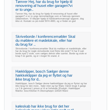
Tømrer Hej, har du brug for hjælp til
renovering af huset eller garagen?vi
er to unge..
Tømrer Hej, har du brug for hjælp til renovering af huset eller
garagen? vi er to unge tømrerlærlinge som er halvvejs igennem
uddannelsen. Vi tilbyder hjælp til håndværksmæssige opgaver, dog
ikke el. Kontakt os på mobil 5074 4683, og vi finder en god
Skriveborde / konferencemøbler Skal
du møblere et mødelokale, eller har
du brug for ..
Skriveborde / konferencemøbler Skal du møblere et mødelokale, eller
har du brug for nogle skriveborde med flotte blå stole? Vi har 9 sæt
borde med 2 stole, som sælges delvist eller samlet. Borde og stole er
knap 5 år gamle, og er i meget fin stand, d
Hækklipper, bosch Sælger denne
hækkeklipper da jeg er flyttet og har
ikke brug for d..
Hækklipper, bosch Sælger denne hækkeklipper da jeg er flyttet og har
ikke brug for den mere.. fejler intet og har Maks Været brugt 4 gange
ca 2 år gammel ( prisen er til at forhandle )Produkt: Hækklipper
Mærke: boschStefan H.Obstruphøjen 118320 Mårsl
køleskab har ikke brug for det her