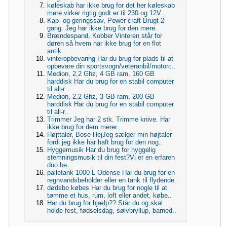
køleskab har ikke brug for det her køleskab
mere virker rigtig godt er til 230 og 12V..
Kap- og geringssav, Power craft Brugt 2
gang. Jeg har ikke brug for den mere.
Brændespand, Kobber Vinteren står for
døren så hvem har ikke brug for en flot
antik..
vinteropbevaring Har du brug for plads til at
opbevare din sportsvogn/veteranbil/motorc..
Medion, 2,2 Ghz, 4 GB ram, 160 GB
harddisk Har du brug for en stabil computer
til all-r..
Medion, 2,2 Ghz, 3 GB ram, 200 GB
harddisk Har du brug for en stabil computer
til all-r..
Trimmer Jeg har 2 stk. Trimme knive. Har
ikke brug for dem merer.
Højttaler, Bose HejJeg sælger min højtaler
fordi jeg ikke har haft brug for den nog..
Hyggemusik Har du brug for hyggelig
stemningsmusik til din fest?Vi er en erfaren
duo be..
palletank 1000 L Odense Har du brug for en
regnvandsbeholder eller en tank til flydende..
dødsbo købes Har du brug for nogle til at
tømme et hus, rum, loft eller andet, købe..
Har du brug for hjælp?? Står du og skal
holde fest, fødselsdag, sølvbryllup, barned..