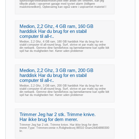
sportsvogn/veteranbil/motorcykel eller andet om vinteren, kan jeg
tilbyde plads i opvarmet garage med tyvieri alarm (tidligere
maskinsnedkeri). Opbevaring kan også være i uopvarmet materiel l
Medion, 2,2 Ghz, 4 GB ram, 160 GB
harddisk Har du brug for en stabil
computer til all-r..
Medion, 2,2 Ghz, 4 GB ram, 160 GB harddisk Har du brug for en
stabil computer til all-round brug. Surf, skrive et par mails og ordne
din netbank. Gemme dine familiefotos og børnebørnene kan spille lidt
spil har du muligheden her. Kører uden problemer
Medion, 2,2 Ghz, 3 GB ram, 200 GB
harddisk Har du brug for en stabil
computer til all-r..
Medion, 2,2 Ghz, 3 GB ram, 200 GB harddisk Har du brug for en
stabil computer til all-round brug. Surf, skrive et par mails og ordne
din netbank. Gemme dine familiefotos og børnebørnene kan spille lidt
spil har du muligheden her. Kører uden problemer
Trimmer Jeg har 2 stk. Trimme knive.
Har ikke brug for dem merer.
Trimmer Jeg har 2 stk. Trimme knive. Har ikke brug for dem
merer.Type: Trimmerconnie n.Rolighedsvej 86510 Gram24404890300
kr.