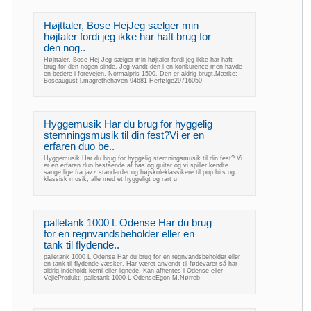
Højttaler, Bose HejJeg sælger min
højtaler fordi jeg ikke har haft brug for
den nog..
Højttaler, Bose Hej Jeg sælger min højtaler fordi jeg ikke har haft
brug for den nogen sinde. Jeg vandt den i en konkurence men havde
en bedere i forevejen. Normalpris 1500. Den er aldrig brugt.Mærke:
Boseaugust l.magrethehaven 94681 Herfølge29716050
Hyggemusik Har du brug for hyggelig
stemningsmusik til din fest?Vi er en
erfaren duo be..
Hyggemusik Har du brug for hyggelig stemningsmusik til din fest? Vi
er en erfaren duo bestående af bas og guitar og vi spiller kendte
sange lige fra jazz standarder og højskoleklassikere til pop hits og
klassisk musik, alle med et hyggeligt og rart u
palletank 1000 L Odense Har du brug
for en regnvandsbeholder eller en
tank til flydende..
palletank 1000 L Odense Har du brug for en regnvandsbeholder eller
en tank til flydende væsker. Har været anvendt til fødevarer så har
aldrig indeholdt kemi eller lignede. Kan afhentes i Odense eller
VejleProdukt: palletank 1000 L OdenseEgon M.Nørreb