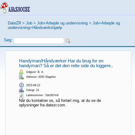
DateZR
>
Job
>
Job+Arbejde og undervisning
>
Job+Arbejde og
undervisning+Håndværkshjælp
Søg:
Handyman/Håndværker Har du brug for en
handyman? Så er det den rette side du kiggere..
Udgiver: B. A.
Adresse: 4200 Slagelse
2015-08-12
Udsigt: 21
Løbenummer：5dn367m9
Når du kontakter os, så fortæl mig, at du se de
oplysninger fra datezr.com.