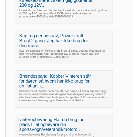
køleskab mere virker rigtig godt er til
230 og 12V..
køleskab har ikke brug for det her køleskab mere virker rigtig godt er
til 230 og 12V Lørdags tilbud 350Produkt: køleskabjørgen
n.ringeparken4000 Roskilde30494646400 kr.
Kap- og geringssav, Power craft
Brugt 2 gang. Jeg har ikke brug for
den mere.
Kap- og geringssav, Power craft Brugt 2 gang. Jeg har ikke brug for
den mere.Produkt: Kap- og geringssav Mærke: Power craftBen
M.4660 Store Heddinge28123597350 kr.
Brændespand, Kobber Vinteren står
for døren så hvem har ikke brug for
en flot antik..
Brændespand, Kobber Vinteren står for døren så hvem har ikke brug
for en flot antik kobber brændespand brændespand pæn og velholdt.
eller hvad man ellers kan finde på at bruge den til Prisen er afhentet i
Greve kontant betalingType: Brændespand Mærke
vinteropbevaring Har du brug for
plads til at opbevare din
sportsvogn/veteranbil/motorc..
vinteropbevaring Har du brug for plads til at opbevare din