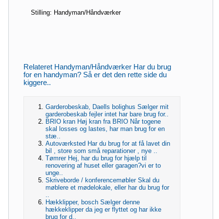
Stilling: Handyman/Håndværker
Relateret Handyman/Håndværker Har du brug
for en handyman? Så er det den rette side du
kiggere..
Garderobeskab, Daells bolighus Sælger mit
garderobeskab fejler intet har bare brug for..
BRIO kran Høj kran fra BRIO Når togene
skal losses og lastes, har man brug for en
stæ..
Autoværksted Har du brug for at få lavet din
bil , store som små reparationer , nye ..
Tømrer Hej, har du brug for hjælp til
renovering af huset eller garagen?vi er to
unge..
Skriveborde / konferencemøbler Skal du
møblere et mødelokale, eller har du brug for
..
Hækklipper, bosch Sælger denne
hækkeklipper da jeg er flyttet og har ikke
brug for d..