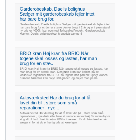
Garderobeskab, Daells bolighus
Sælger mit garderobeskab fejler intet
har bare brug for..
Garderobeskab, Daells bolighus Sælger mit garderobeskab fejler intet
har bare brug for et der er større den er brugt i 2 år og er i pæn stand
ny pris er 4000kr kan eventuel forhandlesProdukt: Garderobeskab
Mærke: Daells bolighuselvan h.egedalsvænge 4
BRIO kran Høj kran fra BRIO Når
togene skal losses og lastes, har man
brug for en stæ..
BRIO kran Høj kran fra BRIO Når togene skal losses og lastes, har
man brug for en stærk kran. Den høje kran kan kobles på de
klassiske togskinner fra BRIO, så togene kan parkere under kranen.
Kranens førerhus kan dreje 360 grader, og drejer man på hå
Autoværksted Har du brug for at få
lavet din bil , store som små
reparationer , nye ..
Autoværksted Har du brug for at få lavet din bil , store som små
reparationer , nye dæk eller bare et service så kontakt Scandiauto for
et godt til bud . fast timeløn 280 kr + moms . Er du håndværker så
sørger vi for at du er hurtig ude at køre igen