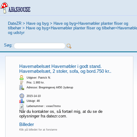
DateZR
>
Have og byg
>
Have og byg+Havemøbler planter fliser og
tilbehør
>
Have og byg+Havemøbler planter fliser og tilbehør+Havemøble
og udstyr
Søg:
Havemøbelsæt Havemøbler i godt stand.
Havemøbelsæt, 2 stoler, sofa, og bord.750 kr..
Udgiver: Patrick N.
Pris: 1.900 kr.
Adresse: Bregningevej 4450 Jyderup
2015-14-10
Udsigt: 46
Løbenummer：vxwe7mmx
Når du kontakter os, så fortæl mig, at du se de
oplysninger fra datezr.com.
Billeder
Klik på billedet for at forstørre