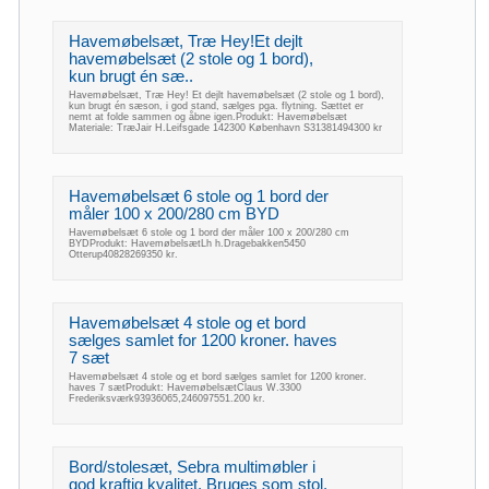
Havemøbelsæt, Træ Hey!Et dejlt
havemøbelsæt (2 stole og 1 bord),
kun brugt én sæ..
Havemøbelsæt, Træ Hey! Et dejlt havemøbelsæt (2 stole og 1 bord),
kun brugt én sæson, i god stand, sælges pga. flytning. Sættet er
nemt at folde sammen og åbne igen.Produkt: Havemøbelsæt
Materiale: TræJair H.Leifsgade 142300 København S31381494300 kr
Havemøbelsæt 6 stole og 1 bord der
måler 100 x 200/280 cm BYD
Havemøbelsæt 6 stole og 1 bord der måler 100 x 200/280 cm
BYDProdukt: HavemøbelsætLh h.Dragebakken5450
Otterup40828269350 kr.
Havemøbelsæt 4 stole og et bord
sælges samlet for 1200 kroner. haves
7 sæt
Havemøbelsæt 4 stole og et bord sælges samlet for 1200 kroner.
haves 7 sætProdukt: HavemøbelsætClaus W.3300
Frederiksværk93936065,246097551.200 kr.
Bord/stolesæt, Sebra multimøbler i
god kraftig kvalitet. Bruges som stol,