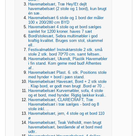
Havemøbelsæt, Træ Hey!Et dejlt
havemøbelsæt (2 stole og 1 bord), kun brugt
én sæ..
Havemøbelsæt 6 stole og 1 bord der måler
100 x 200/280 cm BYD
Havemøbelsæt 4 stole og et bord sælges
samlet for 1200 kroner. haves 7 sæt
Bord/stolesæt, Sebra multimøbler i god
kraftig kvalitet. Bruges som stol, skammel
ell..
Festivalmøbler! Instruktørstole 2 stk. små
stole 2 stk. bord 70*70 cm. samt feltsen..
Havemøbelsæt, Ukendt, Plastik Havemøbler
i fin stand. Kom gerne med bud! Afhentes
af..
Havemøbelsæt Plast. 6. stk. Positions stole
med hynder + bord i pæn stand.
Havemøbelsæt Havesæt, Bord + 2 stk stole
. Klap bord, er godt men brugt .Bord er 70 ..
Havemøbelsæt Kurvemøbler, sofa, 4 stole
og et bord, med hynder. Rigtig lækker kvali..
Havemøbelsæt, CLARECRAFT, Træ
Havemøbelsæt i træ sælges - bord og 8
stole inkl. ..
Havemøbelsæt, jern, 4 stole og et bord 110
ø
Havemøbelsæt, Teak Velholdt, men brugt
havemøbelsæt, bestående af et bord med
udtr..