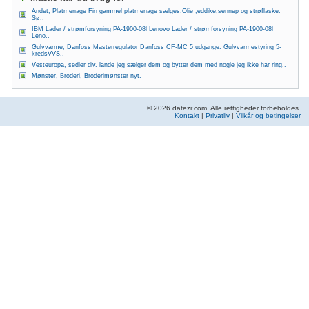
Andet, Platmenage Fin gammel platmenage sælges.Olie ,eddike,sennep og strøflaske.
Sø..
IBM Lader / strømforsyning PA-1900-08l Lenovo Lader / strømforsyning PA-1900-08l
Leno..
Gulvvarme, Danfoss Masterregulator Danfoss CF-MC 5 udgange. Gulvvarmestyring 5-
kredsVVS..
Vesteuropa, sedler div. lande jeg sælger dem og bytter dem med nogle jeg ikke har ring..
Mønster, Broderi, Broderimønster nyt.
© 2026 datezr.com. Alle rettigheder forbeholdes.
Kontakt
|
Privatliv
|
Vilkår og betingelser