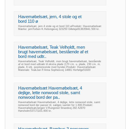
Havemøbelsæt, jern, 4 stole og et
bord 110 ø
Havemøbelsæt, jern 4 stole og et bord 110 øProdukt: Havemøbelsæt
Mærke: jernTorben K.Helsingevej 323250 Gilleleje813635841.500 kr.
Havemøbelsæt, Teak Velholdt, men
brugt havemøbelsæt, bestående af et
bord med udtr..
Havemøbelsæt, Teak Velholdt, men brugt havemøbelsæt, bestående
af et bord med udtræk til ekstra plade (170 cm. u. plade, 230 cm. m.
plade, 6 stk. positionsstole med hynder.Produkt: Havemøbelsæt
Materiale: TeakJan P.Anna Sophiesvej 14681 Herfølge51920
Havemøbelsæt Havemøbelsæt, 4
dejlige, lette nonwood stole, samt
nonwood bord der pa..
Havemøbelsæt Havemøbelsæt, 4 dejlige, lette nonwood stole, samt
nonwood bord der passer til, sælges samlet for 1.600.Produkt:
HavemøbelsætJørgen V.Rungsted Strandvej 292 A2970
Hørsholm537171101.600 kr.