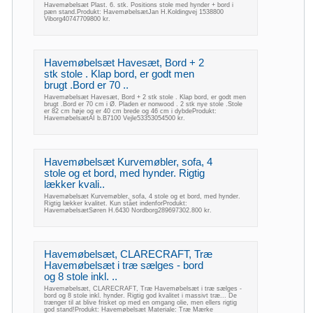
Havemøbelsæt Plast. 6. stk. Positions stole med hynder + bord i
pæn stand.Produkt: HavemøbelsætJan H.Koldingvej 1538800
Viborg40747709800 kr.
Havemøbelsæt Havesæt, Bord + 2
stk stole . Klap bord, er godt men
brugt .Bord er 70 ..
Havemøbelsæt Havesæt, Bord + 2 stk stole . Klap bord, er godt men
brugt .Bord er 70 cm i Ø. Pladen er nonwood . 2 stk nye stole .Stole
er 82 cm høje og er 40 cm brede og 46 cm i dybdeProdukt:
HavemøbelsætAI b.B7100 Vejle53353054500 kr.
Havemøbelsæt Kurvemøbler, sofa, 4
stole og et bord, med hynder. Rigtig
lækker kvali..
Havemøbelsæt Kurvemøbler, sofa, 4 stole og et bord, med hynder.
Rigtig lækker kvalitet. Kun stået indenforProdukt:
HavemøbelsætSøren H.6430 Nordborg289697302.800 kr.
Havemøbelsæt, CLARECRAFT, Træ
Havemøbelsæt i træ sælges - bord
og 8 stole inkl. ..
Havemøbelsæt, CLARECRAFT, Træ Havemøbelsæt i træ sælges -
bord og 8 stole inkl. hynder. Rigtig god kvalitet i massivt træ... De
trænger til at blive frisket op med en omgang olie, men ellers rigtig
god stand!Produkt: Havemøbelsæt Materiale: Træ Mærke