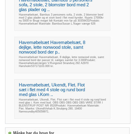
Havemøbelsæt, Bambus 3 personers
sofa, 2 stole, 2 blomster bord med 2
glas plader og ..
Havemøbelsæt, Bambus 3 personers sofa, 2 stole, 2 blomster bord
med 2 glas plader og et stort bord i flet med hynder. Nypris 17000kr
nu 5000 kr Brugt meget lidt Kontakt min far på 30359431Produkt:
Havemøbelsæt Materiale: BambusSusan L.Nager vænge 626
Havemøbelsæt Havemøbelsæt, 8
dejlige, lette nonwood stole, samt
nonwood bord der p..
Havemøbelsæt Havemøbelsæt, 8 dejlige, lette nonwood stole, samt
nonwood bord der passer til, sælges samlet for 3.000Produkt:
HavemøbelsætJørgen V.Rungsted Strandvej 292 A2970
Hørsholm537171103.000 kr.
Havemøbelsæt, Ukendt, Flet. Flot
sæt i flet med 4 stole og rund bord
med glas i.Kom ..
Havemøbelsæt, Ukendt, Flet. Flot sæt i flet med 4 stole og rund bord
med glas i. Kom med bud. OBS OBS OBS OBS OBS VARE STÅR I
BLENSTRUP POST NR 9520Produkt: Havemøbelsæt Materiale:
Flet. Mærke: UkendtVehab K.Strubjerg 280, 19400
Nørresundby405059971.
Måske har du brug for