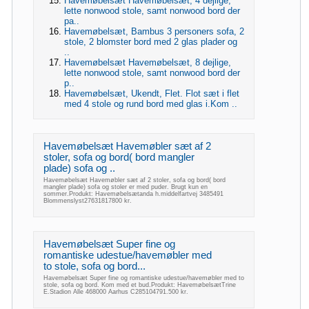
Havemøbelsæt Havemøbelsæt, 4 dejlige,
lette nonwood stole, samt nonwood bord der
pa..
Havemøbelsæt, Bambus 3 personers sofa, 2
stole, 2 blomster bord med 2 glas plader og
..
Havemøbelsæt Havemøbelsæt, 8 dejlige,
lette nonwood stole, samt nonwood bord der
p..
Havemøbelsæt, Ukendt, Flet. Flot sæt i flet
med 4 stole og rund bord med glas i.Kom ..
Havemøbelsæt Havemøbler sæt af 2
stoler, sofa og bord( bord mangler
plade) sofa og ..
Havemøbelsæt Havemøbler sæt af 2 stoler, sofa og bord( bord
mangler plade) sofa og stoler er med puder. Brugt kun en
sommer.Produkt: Havemøbelsætanda h.middelfartvej 3485491
Blommenslyst27631817800 kr.
Havemøbelsæt Super fine og
romantiske udestue/havemøbler med
to stole, sofa og bord...
Havemøbelsæt Super fine og romantiske udestue/havemøbler med to
stole, sofa og bord. Kom med et bud.Produkt: HavemøbelsætTrine
E.Stadion Alle 468000 Aarhus C285104791.500 kr.