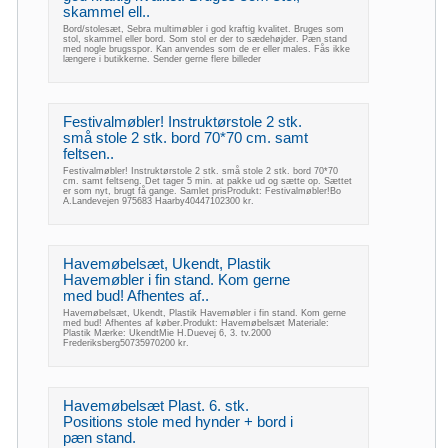
skammel ell..
Bord/stolesæt, Sebra multimøbler i god kraftig kvalitet. Bruges som
stol, skammel eller bord. Som stol er der to sædehøjder. Pæn stand
med nogle brugsspor. Kan anvendes som de er eller males. Fås ikke
længere i butikkerne. Sender gerne flere billeder
Festivalmøbler! Instruktørstole 2 stk.
små stole 2 stk. bord 70*70 cm. samt
feltsen..
Festivalmøbler! Instruktørstole 2 stk. små stole 2 stk. bord 70*70
cm. samt feltseng. Det tager 5 min. at pakke ud og sætte op. Sættet
er som nyt, brugt få gange. Samlet prisProdukt: Festivalmøbler!Bo
A.Landevejen 975683 Haarby40447102300 kr.
Havemøbelsæt, Ukendt, Plastik
Havemøbler i fin stand. Kom gerne
med bud! Afhentes af..
Havemøbelsæt, Ukendt, Plastik Havemøbler i fin stand. Kom gerne
med bud! Afhentes af køber.Produkt: Havemøbelsæt Materiale:
Plastik Mærke: UkendtMie H.Duevej 6, 3. tv.2000
Frederiksberg50735970200 kr.
Havemøbelsæt Plast. 6. stk.
Positions stole med hynder + bord i
pæn stand.