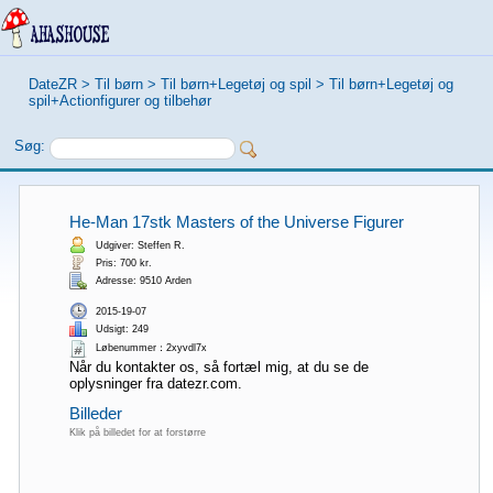
DateZR
>
Til børn
>
Til børn+Legetøj og spil
>
Til børn+Legetøj og
spil+Actionfigurer og tilbehør
Søg:
He-Man 17stk Masters of the Universe Figurer
Udgiver: Steffen R.
Pris: 700 kr.
Adresse: 9510 Arden
2015-19-07
Udsigt: 249
Løbenummer：2xyvdl7x
Når du kontakter os, så fortæl mig, at du se de
oplysninger fra datezr.com.
Billeder
Klik på billedet for at forstørre