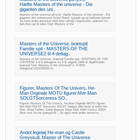
Hæfte Masters of the universe - Die
giganten des uni..
Masters of the universe på tysk, Hæfte Masters of the universe - Die
giganten des universums (tysk) Stand: rygsplit og og bukkede hjørner
Se mine andre annoncer med stort udvalg i tegneserier, plakater mv.
køb flere og få rabat.Titel: Masters of the
Masters of the Universe, brætspil
Familie spil - MASTERS OF THE
UNIVERSE2 til 4 deltag..
Masters of the Universe, brætspil Familie spil - MASTERS OF THE
UNIVERSE 2 til 4 deltagerer fra 6 år udgivet 1986 af AlgaProdukt:
brætspil Titel: Masters of the UniverseF.A. P.3550
Slangerup71819326350 kr.
Figurer, Masters Of The Univers, He-
Man Orginale MOTU figurer:Mer-Man
SOLGTSorceress SO..
Figurer, Masters Of The Univers, He-Man Orginale MOTU figurer:
Mer-Man SOLGT Sorceress SOLGT Sælges eller bytte til andet He-
Man, Ninja Turtles, Zelda Majoras Mask N64, Killer Instinct SNES
Skriv hvis du har spørgsmål .. Se også mine andre annoncer .
Andet legetøj He-man og Castle
Greyskull, Master of The Universe.