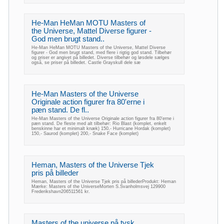
He-Man HeMan MOTU Masters of
the Universe, Mattel Diverse figurer -
God men brugt stand..
He-Man HeMan MOTU Masters of the Universe, Mattel Diverse
figurer - God men brugt stand, med flere i rigtig god stand. Tilbehør
og priser er angivet på billedet. Diverse tilbehør og løsdele sælges
også, se priser på billedet. Castle Grayskull dele sæ
He-Man Masters of the Universe
Originale action figurer fra 80'erne i
pæn stand. De fl..
He-Man Masters of the Universe Originale action figurer fra 80'erne i
pæn stand. De fleste med alt tilbehør: Rio Blast (komplet, enkelt
benskinne har et minimalt knæk) 150,- Hurricane Hordak (komplet)
150,- Saurod (komplet) 200,- Snake Face (komplet)
Heman, Masters of the Universe Tjek
pris på billeder
Heman, Masters of the Universe Tjek pris på billederProdukt: Heman
Mærke: Masters of the UniverseMorten S.Svanholmsvej 129900
Frederikshavn206511561 kr.
Masters of the universe på tysk,