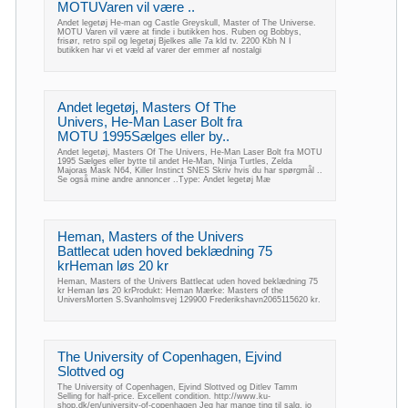
MOTUVaren vil være ..
Andet legetøj He-man og Castle Greyskull, Master of The Universe.
MOTU Varen vil være at finde i butikken hos. Ruben og Bobbys,
frisør, retro spil og legetøj Bjelkes alle 7a kld tv. 2200 Kbh N I
butikken har vi et væld af varer der emmer af nostalgi
Andet legetøj, Masters Of The
Univers, He-Man Laser Bolt fra
MOTU 1995Sælges eller by..
Andet legetøj, Masters Of The Univers, He-Man Laser Bolt fra MOTU
1995 Sælges eller bytte til andet He-Man, Ninja Turtles, Zelda
Majoras Mask N64, Killer Instinct SNES Skriv hvis du har spørgmål ..
Se også mine andre annoncer ..Type: Andet legetøj Mæ
Heman, Masters of the Univers
Battlecat uden hoved beklædning 75
krHeman løs 20 kr
Heman, Masters of the Univers Battlecat uden hoved beklædning 75
kr Heman løs 20 krProdukt: Heman Mærke: Masters of the
UniversMorten S.Svanholmsvej 129900 Frederikshavn2065115620 kr.
The University of Copenhagen, Ejvind
Slottved og
The University of Copenhagen, Ejvind Slottved og Ditlev Tamm
Selling for half-price. Excellent condition. http://www.ku-
shop.dk/en/university-of-copenhagen Jeg har mange ting til salg, jo