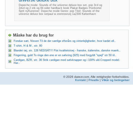
Depeche mode: Sounds of the universe deluxe box set, pop 3cd og
2dvd og 2 stk og 84 sider hardback book Plakat Badges Postkorter
Sprit nyKunstner: Depeche mode Genre: pop Titel: Sounds of the
universe deluxe box setpaul w.stenrosevej 1a2300 København
Måske har du brug for
Fondue sæt, Nissen Til de der særlige efterårs og vinterlejligheder, hvor kødet ell..
T-shirt, H & M , str. 80
Blandet tøj, str. 128 NEDSAT!!! Flot kvalitetstoej - franske, italienske, danske maerk..
Fingerring, guld To ringe den ene er en sølvring (925) med forgyldt "spejl" str 50 til..
Cardigan, BZR, str. 36 Strik cardigan med sølvknapper og i 100% uld.Cropped model.
Har..
© 2026 datezr.com. Alle rettigheder forbeholdes.
Kontakt
|
Privatliv
|
Vilkår og betingelser