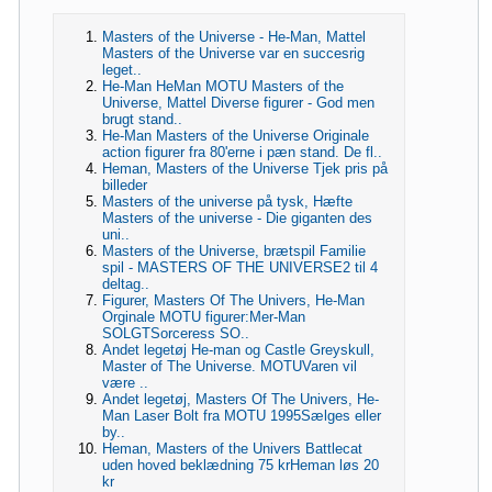
Masters of the Universe - He-Man, Mattel
Masters of the Universe var en succesrig
leget..
He-Man HeMan MOTU Masters of the
Universe, Mattel Diverse figurer - God men
brugt stand..
He-Man Masters of the Universe Originale
action figurer fra 80'erne i pæn stand. De fl..
Heman, Masters of the Universe Tjek pris på
billeder
Masters of the universe på tysk, Hæfte
Masters of the universe - Die giganten des
uni..
Masters of the Universe, brætspil Familie
spil - MASTERS OF THE UNIVERSE2 til 4
deltag..
Figurer, Masters Of The Univers, He-Man
Orginale MOTU figurer:Mer-Man
SOLGTSorceress SO..
Andet legetøj He-man og Castle Greyskull,
Master of The Universe. MOTUVaren vil
være ..
Andet legetøj, Masters Of The Univers, He-
Man Laser Bolt fra MOTU 1995Sælges eller
by..
Heman, Masters of the Univers Battlecat
uden hoved beklædning 75 krHeman løs 20
kr