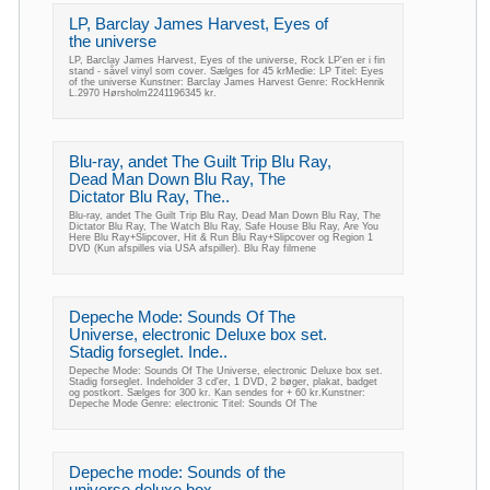
LP, Barclay James Harvest, Eyes of
the universe
LP, Barclay James Harvest, Eyes of the universe, Rock LP'en er i fin
stand - såvel vinyl som cover. Sælges for 45 krMedie: LP Titel: Eyes
of the universe Kunstner: Barclay James Harvest Genre: RockHenrik
L.2970 Hørsholm2241196345 kr.
Blu-ray, andet The Guilt Trip Blu Ray,
Dead Man Down Blu Ray, The
Dictator Blu Ray, The..
Blu-ray, andet The Guilt Trip Blu Ray, Dead Man Down Blu Ray, The
Dictator Blu Ray, The Watch Blu Ray, Safe House Blu Ray, Are You
Here Blu Ray+Slipcover, Hit & Run Blu Ray+Slipcover og Region 1
DVD (Kun afspilles via USA afspiller). Blu Ray filmene
Depeche Mode: Sounds Of The
Universe, electronic Deluxe box set.
Stadig forseglet. Inde..
Depeche Mode: Sounds Of The Universe, electronic Deluxe box set.
Stadig forseglet. Indeholder 3 cd'er, 1 DVD, 2 bøger, plakat, badget
og postkort. Sælges for 300 kr. Kan sendes for + 60 kr.Kunstner:
Depeche Mode Genre: electronic Titel: Sounds Of The
Depeche mode: Sounds of the
universe deluxe box