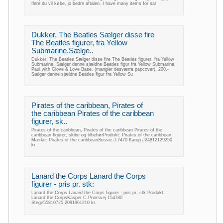
flere du vil købe, jo bedre aftalen. I have many items for sal
Dukker, The Beatles Sælger disse fire
The Beatles figurer, fra Yellow
Submarine.Sælge..
Dukker, The Beatles Sælger disse fire The Beatles figurer, fra Yellow
Submarine. Sælger denne sjældne Beatles figur fra Yellow Submarine.
Paul with Glove & Love Base. (mangler desværre papcover). 200,-
Sælger denne sjældne Beatles figur fra Yellow Su
Pirates of the caribbean, Pirates of
the caribbean Pirates of the caribbean
figurer, sk..
Pirates of the caribbean, Pirates of the caribbean Pirates of the
caribbean figurer, skibe og tilbehørProdukt: Pirates of the caribbean
Mærke: Pirates of the caribbeanSussie J.7470 Karup J24812129250
kr.
Lanard the Corps Lanard the Corps
figurer - pris pr. stk:
Lanard the Corps Lanard the Corps figurer - pris pr. stk:Produkt:
Lanard the CorpsKasper C.Priorsvej 154780
Stege55810725,2091961210 kr.