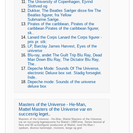
The University of Copenhagen, Ejvind
Slottved og
Dukker, The Beatles Sælger disse fire The
Beatles figurer, fra Yellow
Submarine.Sælge..
Pirates of the caribbean, Pirates of the
caribbean Pirates of the caribbean figurer,
sk..
Lanard the Corps Lanard the Corps figurer -
pris pr. stk:
LP, Barclay James Harvest, Eyes of the
universe
Blu-ray, andet The Guilt Trip Blu Ray, Dead
Man Down Blu Ray, The Dictator Blu Ray,
The..
Depeche Mode: Sounds Of The Universe,
electronic Deluxe box set. Stadig forseglet.
Inde..
Depeche mode: Sounds of the universe
deluxe box
Masters of the Universe - He-Man,
Mattel Masters of the Universe var en
succesrig leget..
Masters of the Universe - He-Man, Mattel Masters of the Universe
var en succesrig legetøjsserie fra Mattel i 1980'erne. Serien bestod af
flere end 86 actionfigurer produceret af Mattel, med He-Man i
spidsen, diverse kørertøjer, monstre, borge og grot