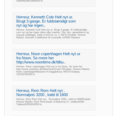
Gentofte29913944500 kr.
Herreur, Kenneth Cole Helt nyt ur.
Brugt 3 gange. Er fuldstændigt som
nyt og har ingen..
Herreur, Kenneth Cole Helt nyt ur. Brugt 3 gange. Er fuldstændigt
som nyt og har ingen ridser eller mærker. Org. box, garantibevis og
manual medfølger. Købt d 11/9 for ca. 1.700 kr.Produkt: Herreur
Mærke: Kenneth ColeMorten W.Lerstedet 1A3500 Værløse
Herreur, Noon copenhagen Helt nyt ur
fra Noon. Se mere her
http://www.noontime.dk/tilbu..
Herreur, Noon copenhagen Helt nyt ur fra Noon. Se mere her
http://www.noontime.dk/tilbud.html?color=7Produkt: Herreur Mærke:
Noon copenhagenMarianne H.Enggårdsvej 766710 Esbjerg
V22331534350 kr.
Herreur, Rem Rem Helt nyt .
Normalpris 3200 , købt til 1600
Herreur, Rem Rem Helt nyt . Normalpris 3200 , købt til 1600Produkt:
Herreur Mærke: Rem RemJesper d.Idrætsvej 27, undløse4340
Tølløse61851816350 kr.