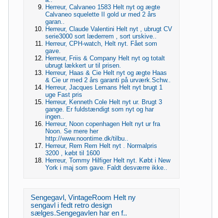
Herreur, Calvaneo 1583 Helt nyt og ægte
Calvaneo squelette II gold ur med 2 års
garan..
Herreur, Claude Valentini Helt nyt , ubrugt CV
serie3000 sort læderrem , sort urskive..
Herreur, CPH-watch, Helt nyt. Fået som
gave.
Herreur, Friis & Company Helt nyt og totalt
ubrugt lækkert ur til prisen.
Herreur, Haas & Cie Helt nyt og ægte Haas
& Cie ur med 2 års garanti på urværk.Schw..
Herreur, Jacques Lemans Helt nyt brugt 1
uge Fast pris
Herreur, Kenneth Cole Helt nyt ur. Brugt 3
gange. Er fuldstændigt som nyt og har
ingen..
Herreur, Noon copenhagen Helt nyt ur fra
Noon. Se mere her
http://www.noontime.dk/tilbu..
Herreur, Rem Rem Helt nyt . Normalpris
3200 , købt til 1600
Herreur, Tommy Hilfiger Helt nyt. Købt i New
York i maj som gave. Faldt desværre ikke..
Sengegavl, VintageRoom Helt ny
sengavl i fedt retro design
sælges.Sengegavlen har en f..