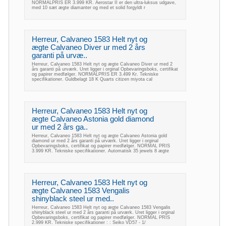
NORMALPRIS ER 3.999 KR. Aerostar II er den ultra-luksus udgave,
med 10 sæt ægte diamanter og med et solid forgyldt r
Herreur, Calvaneo 1583 Helt nyt og
ægte Calvaneo Diver ur med 2 års
garanti på urvæ..
Herreur, Calvaneo 1583 Helt nyt og ægte Calvaneo Diver ur med 2
års garanti på urværk. Uret ligger i orginal Opbevaringsboks, certifikat
og papirer medfølger. NORMALPRIS ER 3.499 Kr. Tekniske
specifikationer. Guldbelagt 18 K Quarts citizen miyota cal
Herreur, Calvaneo 1583 Helt nyt og
ægte Calvaneo Astonia gold diamond
ur med 2 års ga..
Herreur, Calvaneo 1583 Helt nyt og ægte Calvaneo Astonia gold
diamond ur med 2 års garanti på urværk. Uret ligger i orginal
Opbevaringsboks, certifikat og papirer medfølger. NORMAL PRIS
3.999 KR. Tekniske specifikationer. Automatisk 35 jewels 8 ægte
Herreur, Calvaneo 1583 Helt nyt og
ægte Calvaneo 1583 Vengalis
shinyblack steel ur med..
Herreur, Calvaneo 1583 Helt nyt og ægte Calvaneo 1583 Vengalis
shinyblack steel ur med 2 års garanti på urværk. Uret ligger i orginal
Opbevaringsboks, certifikat og papirer medfølger. NORMAL PRIS
2.999 KR. Tekniske specifikationer : : Seiko VD57 - 1/