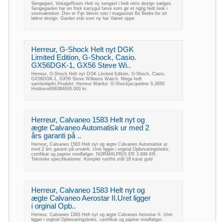
Sengegavl, VintageRoom Helt ny sengavl i fedt retro design sælges.
Sengegavlen har en frisk karrygul farve som gir et rigtig fedt look i
soveværelset. Den er Før blevet rost i magasinet Bo Bedre for sit
lækre design. Gavlen står som ny har Været oppe
Herreur, G-Shock Helt nyt DGK
Limited Edition, G-Shock, Casio.
GX56DGK-1, GX56 Steve Wi..
Herreur, G-Shock Helt nyt DGK Limited Edition, G-Shock, Casio.
GX56DGK-1, GX56 Steve Williams Watch. Mega fedt
samleobjekt.Produkt: Herreur Mærke: G-Shockjacqueline S.2650
Hvidovre606384926.000 kr.
Herreur, Calvaneo 1583 Helt nyt og
ægte Calvaneo Automatisk ur med 2
års garanti på ..
Herreur, Calvaneo 1583 Helt nyt og ægte Calvaneo Automatisk ur
med 2 års garanti på urværk. Uret ligger i orginal Opbevaringsboks,
certifikat og papirer medfølger. NORMALPRIS ER 3.699 KR.
Tekniske specifikationer. Komplet rustfrit stål 18 karat guld
Herreur, Calvaneo 1583 Helt nyt og
ægte Calvaneo Aerostar II.Uret ligger
i orginal Opb..
Herreur, Calvaneo 1583 Helt nyt og ægte Calvaneo Aerostar II. Uret
ligger i orginal Opbevaringsboks, certifikat og papirer medfølger.