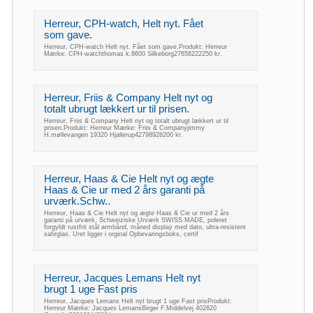
Herreur, CPH-watch, Helt nyt. Fået
som gave.
Herreur, CPH-watch Helt nyt. Fået som gave.Produkt: Herreur
Mærke: CPH-watchthomas k.8600 Silkeborg27658222250 kr.
Herreur, Friis & Company Helt nyt og
totalt ubrugt lækkert ur til prisen.
Herreur, Friis & Company Helt nyt og totalt ubrugt lækkert ur til
prisen.Produkt: Herreur Mærke: Friis & Companyjimmy
H.møllevangen 19320 Hjallerup42798928200 kr.
Herreur, Haas & Cie Helt nyt og ægte
Haas & Cie ur med 2 års garanti på
urværk.Schw..
Herreur, Haas & Cie Helt nyt og ægte Haas & Cie ur med 2 års
garanti på urværk. Schweiziske Urværk SWISS MADE, poleret
forgyldt rustfrit stål armbånd, måned display med dato, ultra-resistent
safirglas. Uret ligger i orginal Opbevaringsboks, certif
Herreur, Jacques Lemans Helt nyt
brugt 1 uge Fast pris
Herreur, Jacques Lemans Helt nyt brugt 1 uge Fast prisProdukt:
Herreur Mærke: Jacques LemansBirger F.Middelvej 402820