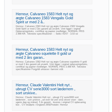
Herreur, Calvaneo 1583 Helt nyt og
ægte Calvaneo 1583 Vengalis Gold
Spirit ur med 2 å..
Herreur, Calvaneo 1583 Helt nyt og ægte Calvaneo 1583 Vengalis
Gold Spirit ur med 2 års garanti på urværk. Uret ligger i orginal
Opbevaringsboks, certifikat og papirer medfølger. NORMAL PRIS
2.999 KR. Tekniske specifikationer : : Seiko VD57 - 1/10 se
Herreur, Calvaneo 1583 Helt nyt og
ægte Calvaneo squelette II gold ur
med 2 års garan..
Herreur, Calvaneo 1583 Helt nyt og ægte Calvaneo squelette II gold
ur med 2 års garanti på urværk. Uret ligger i orginal opbevaringsboks,
certifikat og papirer medfølger. NORMAL PRIS 3.499 KR. Tekniske
specifikationer Forgyldt urkasse i børstet stål.
Herreur, Claude Valentini Helt nyt ,
ubrugt CV serie3000 sort læderrem ,
sort urskive..
Herreur, Claude Valentini Helt nyt , ubrugt CV serie3000 sort
læderrem , sort urskive , ud over tid uret små skiver viser : dato ,
ugens dag og måned. 5 år garanti , leveres i original CV opbevaring
box . CV retailpris i England 295£Produkt: Herreur