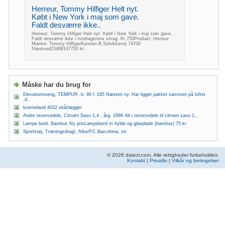
Herreur, Tommy Hilfiger Helt nyt.
Købt i New York i maj som gave.
Faldt desværre ikke..
Herreur, Tommy Hilfiger Helt nyt. Købt i New York i maj som gave.
Faldt desværre ikke i modtagerens smag. Kr 750Produkt: Herreur
Mærke: Tommy HilfigerKarsten B.Solsikkevej 74700
Næstved23488147750 kr.
Måske har du brug for
Elevationsseng, TEMPUR, b: 90 l: 185 Næsten ny. Har ligget pakket sammen på loftet
,d..
kverneland 4032 skårlægger
Andre reservedele, Citroën Saxo 1,4 , årg. 1999 Alt i reservedele til citroen saxo 1,..
Lampe bord, Bambus Ny prisLampebord m hylde og glasplade (bambus) 75 kr
Sportstøj, Træningsdragt, Nike/FC Barcelona, str.
© 2026 datezr.com. Alle rettigheder forbeholdes.
Kontakt
|
Privatliv
|
Vilkår og betingelser