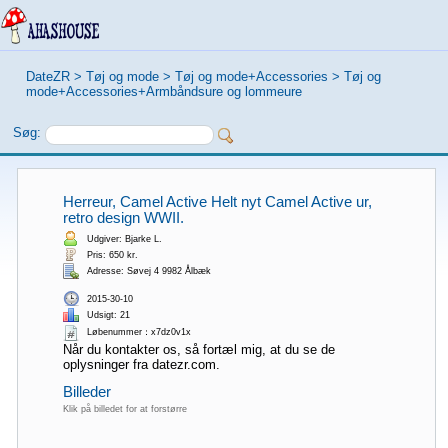
DateZR
>
Tøj og mode
>
Tøj og mode+Accessories
>
Tøj og
mode+Accessories+Armbåndsure og lommeure
Søg:
Herreur, Camel Active Helt nyt Camel Active ur,
retro design WWII.
Udgiver: Bjarke L.
Pris: 650 kr.
Adresse: Søvej 4 9982 Ålbæk
2015-30-10
Udsigt: 21
Løbenummer：x7dz0v1x
Når du kontakter os, så fortæl mig, at du se de
oplysninger fra datezr.com.
Billeder
Klik på billedet for at forstørre