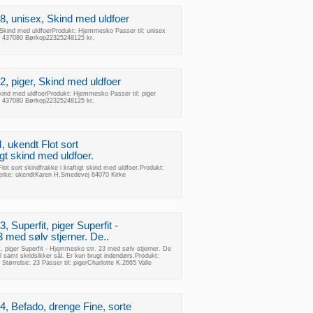
8, unisex, Skind med uldfoer
Skind med uldfoerProdukt: Hjemmesko Passer til: unisex
d 437080 Børkop22325248125 kr.
, piger, Skind med uldfoer
kind med uldfoerProdukt: Hjemmesko Passer til: piger
d 437080 Børkop22325248125 kr.
, ukendt Flot sort
igt skind med uldfoer.
lot sort skindfrakke i kraftigt skind med uldfoer.Produkt:
ærke: ukendtKaren H.Smedevej 64070 Kirke
 Superfit, piger Superfit -
 med sølv stjerner. De..
, piger Superfit - Hjemmesko str. 23 med sølv stjerner. De
l samt skridsikker sål. Er kun brugt indendørs.Produkt:
ørrelse: 23 Passer til: pigerCharlotte K.2665 Valle
4, Befado, drenge Fine, sorte