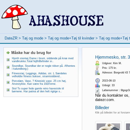
DateZR
>
Tøj og mode
>
Tøj og mode+Tøj til kvinder
>
Tøj og mode+Tøj t
Måske har du brug for
Hjemmesko, str. 36
Hjorth stentøj Dame i brunt, siddende på knæ med
vandkrukke.Total fejlfriBefinder si..
Udgiver: Kim M.
Soundbar, Soundbar der er nogle ridser på. Afhentes
Pris: 175 kr.
i kalundborg:)
Adresse: Borgvold 43 
Fitnesstøj, Leggings, Adidas, str. L Særdeles
velholdte fitness bukser, stramtsiddend..
2015-06-10
Porcelæn, Vase, ? Kinesisk vase. 25 cm høj.
Arvestykke. Kan være fra 1920'erne.
Udsigt: 33
Stol To super fede gamle retro havestole til
Løbenummer：9lgogr3
børnene. Har patina af den helt rigtige s..
Når du kontakter os,
datezr.com.
Billeder
Klik på billedet for at forstør