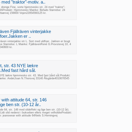
med "traktor"-motiv. a..
 drenge Fine, sorte hjemmesko str. 24 med "traktor"-
SNProdukt: Hjemmesko Mærke: Befado Størrelse: 24
orbærvej 156600 Vejen22954560125 kr.
lräven Fjällräven vinterjakke
foer.Jakken er ..
llräven vinterjakke str L. Sort med uldfoer. Jakken er brugt
kke Størrelse: L Mærke: FjällrävenRené G.Provstevej 10, 4
40600 kr.
, str. 43 NYE lækre
.Med fast hård sål.
YE lækre hjemmesko str. 43. Med fast hård sål.Produkt:
ærke: AndetJoan N.Thorsvej 33140 Ålsgårde4010676545
with attitude 64, str. 146
ige ben str. (10-12 år..
de 64, str. 146 med slideffekt og lige ben str. (10-12 år).
Lidt slid nederst i bukseben ellers meget velholdteProdukt:
: jeanswear with attitude 64Niels S.Herningvej