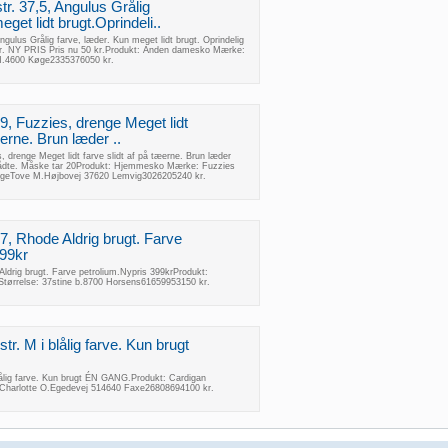
r. 37,5, Angulus Grålig
get lidt brugt.Oprindeli..
gulus Grålig farve, læder. Kun meget lidt brugt. Oprindelig
 kr. NY PRIS Pris nu 50 kr.Produkt: Anden damesko Mærke:
 M.4600 Køge2335376050 kr.
9, Fuzzies, drenge Meget lidt
æerne. Brun læder ..
 drenge Meget lidt farve slidt af på tæerne. Brun læder
trådte. Måske tar 20Produkt: Hjemmesko Mærke: Fuzzies
rengeTove M.Højbovej 37620 Lemvig3026205240 kr.
7, Rhode Aldrig brugt. Farve
399kr
ldrig brugt. Farve petrolium.Nypris 399krProdukt:
ørrelse: 37stine b.8700 Horsens61659953150 kr.
r. M i blålig farve. Kun brugt
lålig farve. Kun brugt ÉN GANG.Produkt: Cardigan
Charlotte O.Egedevej 514640 Faxe26808694100 kr.