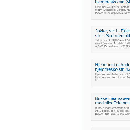
hjemmesko str. 24 
Hjemmesko, str. 24, Befado,
motiv. af mærket Befado. N
Passer til: drengeLinda T.M
Jakke, str. L, Fjäl
str L. Sort med uld
Jakke, str. L, Fjällräven Fjä
men i fin stand.Produkt: Ja
tv2400 København NV533750
Hjemmesko, Andet
hjemmesko str. 43
Hjemmesko, Andet, str. 43 N
Hjemmesko Størrelse: 43 M
kr.
Bukser, jeanswear 
med slideffekt og l
Bukser, jeanswear with attitu
95 % cotton og 5 % elastan. 
Bukser Størrelse: 146 Mærke