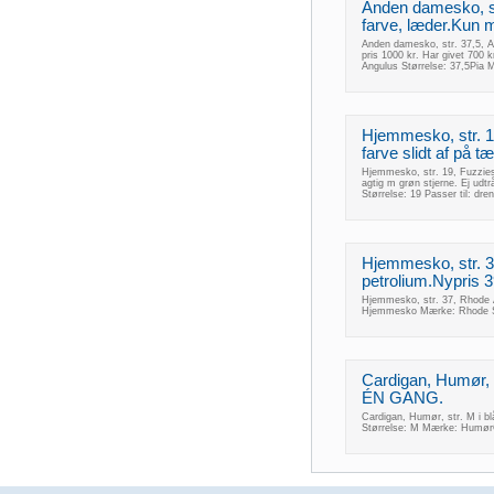
Anden damesko, st
farve, læder.Kun me
Anden damesko, str. 37,5, An
pris 1000 kr. Har givet 700
Angulus Størrelse: 37,5Pia
Hjemmesko, str. 1
farve slidt af på t
Hjemmesko, str. 19, Fuzzies,
agtig m grøn stjerne. Ej ud
Størrelse: 19 Passer til: d
Hjemmesko, str. 3
petrolium.Nypris 
Hjemmesko, str. 37, Rhode A
Hjemmesko Mærke: Rhode St
Cardigan, Humør, st
ÉN GANG.
Cardigan, Humør, str. M i b
Størrelse: M Mærke: Humør