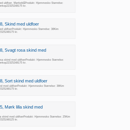
ed uldfoer. MørkeblåProdukt: Hjemmesko Størrelse:
ørkop22325248175 kr.
8, Skind med uldfoer
ed uldfoerProdukt: Hjemmesko Størrelse: 38Kim
2325248175 kr.
8, Svagt rosa skind med
osa skind med uldfoerProdukt: Hjemmesko Størrelse:
ørkop22325248175 kr.
8, Sort skind med uldfoer
ind med uldfoerProdukt: Hjemmesko Størrelse: 38Kim
2325248175 kr.
5, Mørk lilla skind med
la skind med uldfoerProdukt: Hjemmesko Størrelse: 25Kim
2325248125 kr.