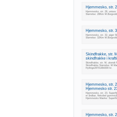
Hjemmesko, str. 2
Hjemmesko, str. 28, unisex 
Størrelse: 28Kim M.Borgvol
Hjemmesko, str. 32
Hjemmesko, str. 32, piger S
Størrelse: 32Kim M.Borgvol
Skindfrakke, str. M
skindfrakke i kraft
Skindfrakke, str. M, ukendt F
Skindfrakke Størrelse: M M
Hyllinge28701484300 kr.
Hjemmesko, str. 23,
Hjemmesko str. 23
Hjemmesko, str. 23, Superfit
er åndbar, fleksibel gummiså
Hjemmesko Mærke: Superfit St
Hjemmesko, str. 2