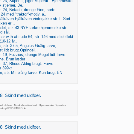
 23, Superfit, piger Superfit - Hjemmesko
 stjerner. De..
 24, Befado, drenge Fine, sorte
24 med "traktor"-motiv. a..
jällräven Fjällräven vinterjakke str L. Sort
ken er ..
et, str. 43 NYE lækre hjemmesko str.
d sål.
ar with attitude 64, str. 146 med slideffekt
(10-12 år..
str. 37,5, Angulus Grålig farve,
 lidt brugt.Oprindeli..
 19, Fuzzies, drenge Meget lidt farve
rne. Brun læder ..
 37, Rhode Aldrig brugt. Farve
s 399kr
, str. M i blålig farve. Kun brugt ÉN
8, Skind med uldfoer.
ed uldfoer. MørkebrunProdukt: Hjemmesko Størrelse:
ørkop22325248175 kr.
8, Skind med uldfoer.