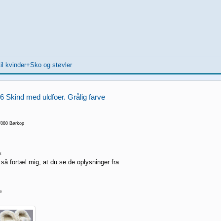
il kvinder+Sko og støvler
 Skind med uldfoer. Grålig farve
7080 Børkop
x
 så fortæl mig, at du se de oplysninger fra
re