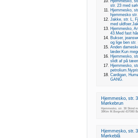
Hjemmesko, str.
str. 23 med sølv
Hjemmesko, str.
hjemmesko str. 
Jakke, str. L, F
med uldfoer.Jak
Hjemmesko, And
43.Med fast hår
Bukser, jeanswe
og lige ben str. 
Anden damesko, 
læder.Kun meget
Hjemmesko, str.
slidt af på tæe
Hjemmesko, str.
petrolium.Nypri
Cardigan, Humør
GANG.
Hjemmesko, str. 3
Mørkebrun
Hjemmesko, str. 38 Skind m
38Kim M.Borgvold 437080 B
Hjemmesko, str. 3
Mørkeblå