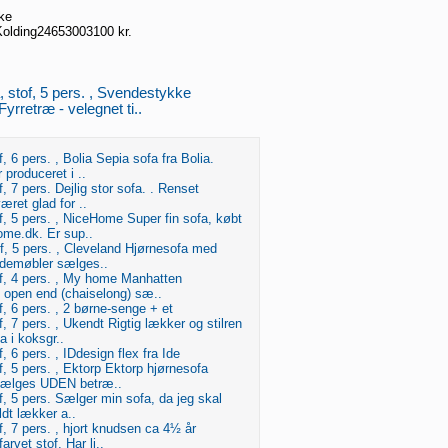
ke
olding
24653003
100 kr.
, stof, 5 pers. , Svendestykke
Fyrretræ - velegnet ti..
, 6 pers. , Bolia Sepia sofa fra Bolia.
 produceret i ..
, 7 pers. Dejlig stor sofa. . Renset
været glad for ..
f, 5 pers. , NiceHome Super fin sofa, købt
me.dk. Er sup..
f, 5 pers. , Cleveland Hjørnesofa med
Idemøbler sælges..
of, 4 pers. , My home Manhatten
 open end (chaiselong) sæ..
f, 6 pers. , 2 børne-senge + et
f, 7 pers. , Ukendt Rigtig lækker og stilren
a i koksgr..
, 6 pers. , IDdesign flex fra Ide
f, 5 pers. , Ektorp Ektorp hjørnesofa
ælges UDEN betræ..
f, 5 pers. Sælger min sofa, da jeg skal
ildt lækker a..
f, 7 pers. , hjort knudsen ca 4½ år
rvet stof. Har li..