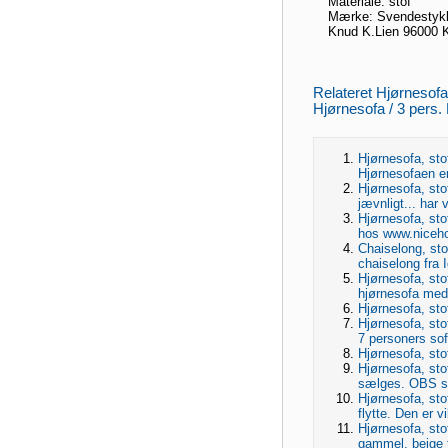
Materiale: stof
Mærke: Svendestyk
Knud K.
Lien 9
6000 K
Relateret Hjørnesofa
Hjørnesofa / 3 pers. 
Hjørnesofa, stof
Hjørnesofaen er
Hjørnesofa, stof
jævnligt... har 
Hjørnesofa, sto
hos www.niceho
Chaiselong, sto
chaiselong fra 
Hjørnesofa, st
hjørnesofa med
Hjørnesofa, sto
Hjørnesofa, sto
7 personers sof
Hjørnesofa, stof
Hjørnesofa, sto
sælges. OBS s
Hjørnesofa, sto
flytte. Den er v
Hjørnesofa, sto
gammel. beige fa