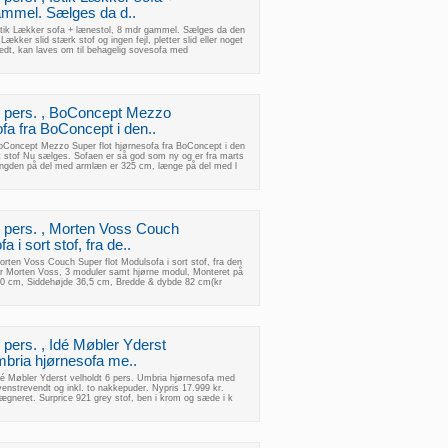
ammel. Sælges da d..
 Istik Lækker sofa + lænestol, 8 mdr gammel. Sælges da den
Lækker slid stærk stof og ingen fejl, pletter slid eller noget
ædt, kan laves om til behagelig sovesofa med
 9 pers. , BoConcept Mezzo
ofa fra BoConcept i den..
 BoConcept Mezzo Super flot hjørnesofa fra BoConcept i den
 stof Nu sælges. Sofaen er så god som ny og er fra marts
ængden på del med armlæn er 325 cm, længe på del med l
5 pers. , Morten Voss Couch
 i sort stof, fra de..
Morten Voss Couch Super flot Modulsofa i sort stof, fra den
r Morten Voss, 3 moduler samt hjørne modul, Monteret på
e 70 cm, Siddehøjde 36,5 cm, Bredde & dybde 82 cm(kr
6 pers. , Idé Møbler Yderst
mbria hjørnesofa me..
Idé Møbler Yderst velholdt 6 pers. Umbria hjørnesofa med
enstrevendt og inkl. to nakkepuder. Nypris 17.999 kr.
ægneret. Surprice 921 grey stof, ben i krom og sæde i k