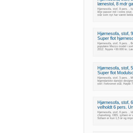
lænestol, 8 mdr g
Hjørnesofa, stof, 8 pers. ,
ikke passer ind i vores stue. 
står som nyt har været bekl
Hjørnesofa, stof,
Super flot hjørnes
Hjørnesofa, stof, 9 pers. ,
populære Mezzo model i sort
2012. Nypris +30.000 kr. L
Hjørnesofa, stof, 
Super flot Modulsofa
Hjørnesofa, stof, 5 pers. , 
legendariske danske designe
stel i forkromet stål, Højd
Hjørnesofa, stof, 
velholdt 6 pers. U
Hjørnesofa, stof, 6 pers. , 
chaiselong. OBS. sofaen er v
Sofaen er kun 1,5 år og impr