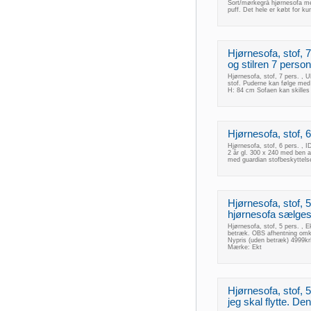
Sort/mørkegrå hjørnesofa med
puff. Det hele er købt for k
Hjørnesofa, stof, 
og stilren 7 person
Hjørnesofa, stof, 7 pers. , U
stof. Puderne kan følge med 
H: 84 cm Sofaen kan skilles 
Hjørnesofa, stof, 6
Hjørnesofa, stof, 6 pers. , I
2 år gl. 300 x 240 med ben af
med guardian stofbeskyttelse
Hjørnesofa, stof, 
hjørnesofa sælge
Hjørnesofa, stof, 5 pers. ,
betræk. OBS afhentning omkri
Nypris (uden betræk) 4999krP
Mærke: Ekt
Hjørnesofa, stof, 
jeg skal flytte. Den