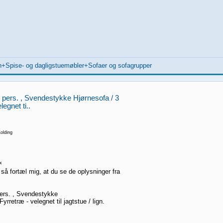
en+Spise- og dagligstuemøbler+Sofaer og sofagrupper
5 pers. , Svendestykke Hjørnesofa / 3
legnet ti..
olding
x
 så fortæl mig, at du se de oplysninger fra
pers. , Svendestykke
yrretræ - velegnet til jagtstue / lign.