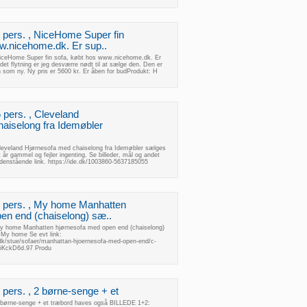
5 pers. , NiceHome Super fin
w.nicehome.dk. Er sup..
 NiceHome Super fin sofa, købt hos www.nicehome.dk. Er
det flytning er jeg desværre nødt til at sælge den. Den er
 som ny. Ny pris er 5600 kr. Er åben for budProdukt: H
5 pers. , Cleveland
aiselong fra Idemøbler
 Cleveland Hjørnesofa med chaiselong fra Idemøbler sælges
t år gammel og fejler ingenting. Se billeder, mål og andet
denstående link. https://ide.dk/1003860-5637185055
 4 pers. , My home Manhatten
en end (chaiselong) sæ..
 My home Manhatten hjørnesofa med open end (chaiselong)
 My home Se evt link:
/stue/sofaer/manhattan-hjoernesofa-med-open-end/c-
ciKckD6d.97 Produ
6 pers. , 2 børne-senge + et
 2 børne-senge + et træbord haves også BILLEDE 1+2: