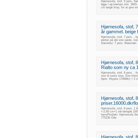
Hjørnesofa, stof, 5 pers. Sæl
ligge i og kæmpe stor. SMS 
cm lange krop, for at give e
Hjørnesofa, stof, 
år gammel. beige fa
Hjørnesofa, stof, 7 pers. , h
pletter på det ene sæde, men
Størrelse: 7 pers. Material
Hjørnesofa, stof, 8 
Rialto som ny ca 
Hjørnesofa, stof, 8 pers. , 
stor til vores stue. Den fre
hjem. (Nypris 17999kr) + 2 
Hjørnesofa, stof, 
priser.16000.dkrfl
Hjørnesofa, stof, 8 pers. 1 
+-2,60 cm+1 stk-længde.100
farveProdukt: Hjørnesofa Stø
775230 Ode
Hjørnesofa, stof, 8