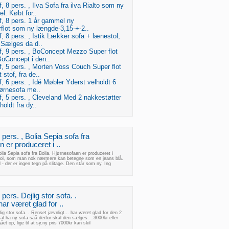
, 8 pers. , Ilva Sofa fra ilva Rialto som ny
. Købt for..
f, 8 pers. 1 år gammel ny
rflot som ny længde-3,15-+-2..
f, 8 pers. , Istik Lækker sofa + lænestol,
Sælges da d..
f, 9 pers. , BoConcept Mezzo Super flot
BoConcept i den..
f, 5 pers. , Morten Voss Couch Super flot
 stof, fra de..
f, 6 pers. , Idé Møbler Yderst velholdt 6
jørnesofa me..
f, 5 pers. , Cleveland Med 2 nakkestøtter
oldt fra dy..
 pers. , Bolia Sepia sofa fra
 er produceret i ..
olia Sepia sofa fra Bolia. Hjørnesofaen er produceret i
petrol, som man nok nærmere kan betegne som en jeans blå.
- der er ingen tegn på slitage. Den står som ny. Ing
pers. Dejlig stor sofa. .
har været glad for ..
lig stor sofa. . Renset jævnligt... har været glad for den 2
al ha ny sofa såå derfor skal den sælges. ..3000kr eller
et op, lige til at sy.ny pris 7000kr kan skil