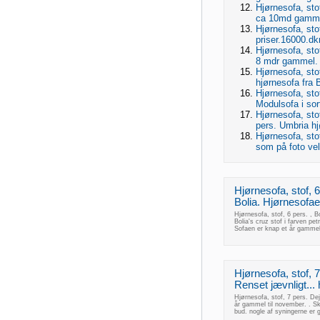
Hjørnesofa, stof
ca 10md gammel
Hjørnesofa, sto
priser.16000.dk
Hjørnesofa, sto
8 mdr gammel. 
Hjørnesofa, sto
hjørnesofa fra 
Hjørnesofa, sto
Modulsofa i sort
Hjørnesofa, sto
pers. Umbria h
Hjørnesofa, sto
som på foto velh
Hjørnesofa, stof, 6
Bolia. Hjørnesofaen
Hjørnesofa, stof, 6 pers. , B
Bolia's cruz stof i farven 
Sofaen er knap et år gammel 
Hjørnesofa, stof, 7 
Renset jævnligt... 
Hjørnesofa, stof, 7 pers. Dej
år gammel til november. . Sk
bud. nogle af syningerne er gå