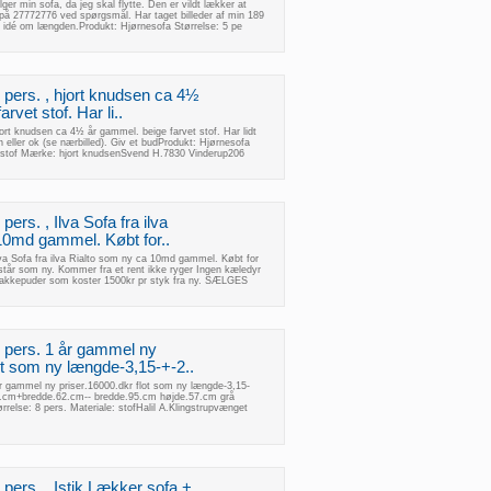
ger min sofa, da jeg skal flytte. Den er vildt lækker at
på 27772776 ved spørgsmål. Har taget billeder af min 189
n idé om længden.Produkt: Hjørnesofa Størrelse: 5 pe
7 pers. , hjort knudsen ca 4½
rvet stof. Har li..
jort knudsen ca 4½ år gammel. beige farvet stof. Har lidt
 eller ok (se nærbilled). Giv et budProdukt: Hjørnesofa
e: stof Mærke: hjort knudsenSvend H.7830 Vinderup206
pers. , Ilva Sofa fra ilva
10md gammel. Købt for..
Ilva Sofa fra ilva Rialto som ny ca 10md gammel. Købt for
mstår som ny. Kommer fra et rent ikke ryger Ingen kæledyr
nakkepuder som koster 1500kr pr styk fra ny. SÆLGES
8 pers. 1 år gammel ny
ot som ny længde-3,15-+-2..
år gammel ny priser.16000.dkr flot som ny længde-3,15-
.cm+bredde.62.cm-- bredde.95.cm højde.57.cm grå
rrelse: 8 pers. Materiale: stofHalil A.Klingstrupvænget
 pers. , Istik Lækker sofa +