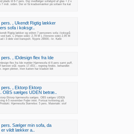
 plads til 6-7 pers. Der medfølger sofabord af glas + 2 x
un 7 mdr. siden. Der er få kradsemærker på sofaen fra kat
7 pers. , Ukendt Rigtig lækker
ers sofa i koksgr..
kendt Rigtig lækker og stilren 7 personers sofa i koksgrå
ved køb. L (Højre side): 2,78 M L (Venstre side) 2,95 M
ad i 3 dele ved transport. Nypris 29000,- kr. Købt
 pers. , IDdesign flex fra Ide
Ddesign flex fra Ide møbler Hjørnesofa til 6 pers samt puff,
 børstet stål. nypris 17.453,-, regning findes. behandlet
. ingen pletter, men katten har kradset lidt
5 pers. , Ektorp Ektorp
s. OBS sælges UDEN betræ..
 Ektorp Ektorp hjørnesofa sælges. OBS sælges UDEN
ng 4-5 november Fejler intet. Fortsat kvittering på.
rodukt: Hjørnesofa Størrelse: 5 pers. Materiale: stof
5 pers. Sælger min sofa, da
 er vildt lækker a..