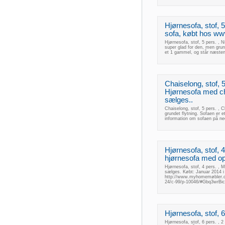
Hjørnesofa, stof, 
sofa, købt hos ww
Hjørnesofa, stof, 5 pers. ,
super glad for den, men grun
et 1 gammel, og står næsten
Chaiselong, stof, 
Hjørnesofa med ch
sælges..
Chaiselong, stof, 5 pers. ,
grundet flytning. Sofaen er e
information om sofaen på ne
Hjørnesofa, stof,
hjørnesofa med op
Hjørnesofa, stof, 4 pers. ,
sælges. Købt: Januar 2014 i
http://www.myhomemøbler.dk
24/c-99/p-10046/#Gbq3wrBi
Hjørnesofa, stof, 
Hjørnesofa, stof, 6 pers. ,