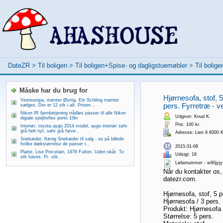
DateZR
>
Til boligen
>
Til boligen+Spise- og dagligstuemøbler
>
Til bolig
Måske har du brug for
Hjørnesofa, stof, 
Vesteuropa, mønter Østrig. Ein Schiling mønter
pers. Fyrretræ - ve
sælges. Der er 12 stk i alt. Prisen ..
Nikon IR fjernbetjening trådløs passer til alle Nikon
Udgiver: Knud K.
digiale spejlreflex porto 10kr
Pris: 100 kr.
Interiør, toyota aygo 2014 model, aygo interiør sølv
grå helt nyt, sølv grå farve..
Adresse: Lien 9 6000 K
Snekæder, Kønig Snekæder til salg - se på billede
hvilke dækstørrelse de passer t..
2015-31-08
Platte, Lise Porcelain, 1976 Fulton. Uden skår. To
Udsigt: 18
stk haves. Pr. stk.
Løbenummer：w90jyjy
Når du kontakter os,
datezr.com.
Hjørnesofa, stof, 5 
Hjørnesofa / 3 pers. F
Produkt: Hjørnesofa
Størrelse: 5 pers.