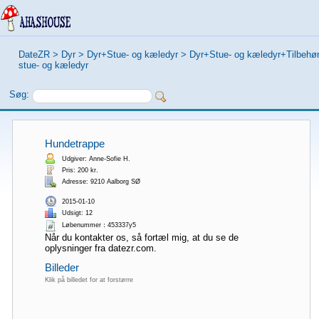
DateZR
>
Dyr
>
Dyr+Stue- og kæledyr
>
Dyr+Stue- og kæledyr+Tilbehør 
stue- og kæledyr
Søg:
Hundetrappe
Udgiver: Anne-Sofie H.
Pris: 200 kr.
Adresse: 9210 Aalborg SØ
2015-01-10
Udsigt: 12
Løbenummer：453337y5
Når du kontakter os, så fortæl mig, at du se de
oplysninger fra datezr.com.
Billeder
Klik på billedet for at forstørre