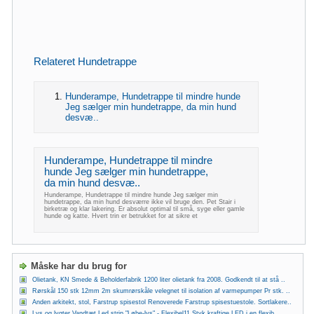
Relateret Hundetrappe
Hunderampe, Hundetrappe til mindre hunde
Jeg sælger min hundetrappe, da min hund
desvæ..
Hunderampe, Hundetrappe til mindre
hunde Jeg sælger min hundetrappe,
da min hund desvæ..
Hunderampe, Hundetrappe til mindre hunde Jeg sælger min
hundetrappe, da min hund desværre ikke vil bruge den. Pet Stair i
birketræ og klar lakering. Er absolut optimal til små, syge eller gamle
hunde og katte. Hvert trin er betrukket for at sikre et
Måske har du brug for
Olietank, KN Smede & Beholderfabrik 1200 liter olietank fra 2008. Godkendt til at stå ..
Rørskål 150 stk 12mm 2m skumrørskåle velegnet til isolation af varmepumper Pr stk. ..
Anden arkitekt, stol, Farstrup spisestol Renoverede Farstrup spisestuestole. Sortlakere..
Lys og lygter Vandtæt Led strip "Løbe-lys" - Flexibel11 Styk kraftige LED i en flexib..