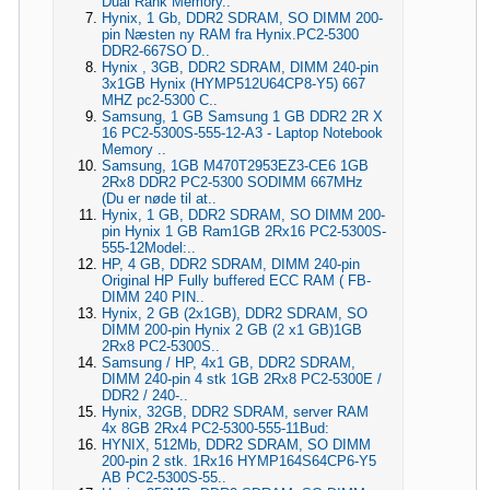
Dual Rank Memory..
Hynix, 1 Gb, DDR2 SDRAM, SO DIMM 200-
pin Næsten ny RAM fra Hynix.PC2-5300
DDR2-667SO D..
Hynix , 3GB, DDR2 SDRAM, DIMM 240-pin
3x1GB Hynix (HYMP512U64CP8-Y5) 667
MHZ pc2-5300 C..
Samsung, 1 GB Samsung 1 GB DDR2 2R X
16 PC2-5300S-555-12-A3 - Laptop Notebook
Memory ..
Samsung, 1GB M470T2953EZ3-CE6 1GB
2Rx8 DDR2 PC2-5300 SODIMM 667MHz
(Du er nøde til at..
Hynix, 1 GB, DDR2 SDRAM, SO DIMM 200-
pin Hynix 1 GB Ram1GB 2Rx16 PC2-5300S-
555-12Model:..
HP, 4 GB, DDR2 SDRAM, DIMM 240-pin
Original HP Fully buffered ECC RAM ( FB-
DIMM 240 PIN..
Hynix, 2 GB (2x1GB), DDR2 SDRAM, SO
DIMM 200-pin Hynix 2 GB (2 x1 GB)1GB
2Rx8 PC2-5300S..
Samsung / HP, 4x1 GB, DDR2 SDRAM,
DIMM 240-pin 4 stk 1GB 2Rx8 PC2-5300E /
DDR2 / 240-..
Hynix, 32GB, DDR2 SDRAM, server RAM
4x 8GB 2Rx4 PC2-5300-555-11Bud:
HYNIX, 512Mb, DDR2 SDRAM, SO DIMM
200-pin 2 stk. 1Rx16 HYMP164S64CP6-Y5
AB PC2-5300S-55..