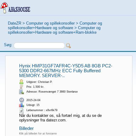
DateZR
>
Computer og spillekonsoller
>
Computer og
spillekonsoller+Hardware og software
>
Computer og
spillekonsoller+Hardware og software+Ram-blokke
Søg:
Hynix HMP31GF7AFR4C-Y5D5 AB 8GB PC2-
5300 DDR2-667MHz ECC Fully Buffered
MEMORY. SERVER-..
Udgiver: Christian P.
Pris: 1.500 kr.
Adresse: Rosenvænget 7 3660 Stenløse
2015-24-04
Udsigt: 15
Løbenummer：x8vr6k79
Når du kontakter os, så fortæl mig, at du se de
oplysninger fra datezr.com.
Billeder
Klik på billedet for at forstørre