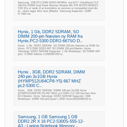
Samsung, 1GB PC2-5300 DDR2-667MHz non-ECC Unbuffered CL5
240-Pin DIMM Dual Rank Memory Module Mfr P/N M378T2953EZ3-
CE6 (Du er nøde til at kontrollere at rammen er kompatibel med din
pc, varen tages ikke retur.)Mærke: Samsung Kapacitet: 1GBP
H.7400 He
Hynix, 1 Gb, DDR2 SDRAM, SO
DIMM 200-pin Næsten ny RAM fra
Hynix.PC2-5300 DDR2-667SO D..
Hynix, 1 Gb, DDR2 SDRAM, SO DIMM 200-pin Næsten ny RAM fra
Hynix. PC2-5300 DDR2-667 SO DIMM 200-pol.Mærke: Hynix
Teknologi: DDR2 SDRAM Kapacitet: 1 Gb Modeltype: SO DIMM 200-
pinJ. S.5000 Odense C2560087250 kr.
Hynix , 3GB, DDR2 SDRAM, DIMM
240-pin 3x1GB Hynix
(HYMP512U64CP8-Y5) 667 MHZ
pc2-5300 C..
Hynix , 3GB, DDR2 SDRAM, DIMM 240-pin 3x1GB Hynix
(HYMP512U64CP8-Y5) 667 MHZ pc2-5300 CL5 240 broches Non-
ECCMærke: Hynix Teknologi: DDR2 SDRAM Kapacitet: 3GB
Modeltype: DIMM 240-pinCiprian I.2830 Virum29229399150 kr.
Samsung, 1 GB Samsung 1 GB
DDR2 2R X 16 PC2-5300S-555-12-
A3 - Laptop Notebook Memory ..