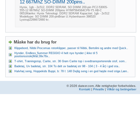
12 667MhZ SO-DIMM 200pins..
Hynix, 1gb - 2x512, DDR2 SDRAM, SO DIMM 200-pin PC2-5300S-
555-12 667MhZ SO-DIMM 200pins HYMP564S64CP6-Y5 AB-C
0651Mærke: Hynix Teknologi: DDR2 SDRAM Kapacitet: 1gb - 2x512
Modeltype: SO DIMM 200-pinBrian U.Hybenhaven 398520
Lystrup2266672660 kr.
Måske har du brug for
Klippebord, Nibbi Procomas rotorklipper, passer til Nibbi, Bertolini og andre med Quick..
Hynder, Endless Summer REGGIO 4 helt nye hynder ( ikke til 5
positionsstole)Mål;39x76x..
T-shirt, Træningstop, Carite, str. 36 Grøn Carite top i svedtransporterende stof, som..
Badetøj, Uv badetøj, str. 104 To delt uv badetøj str 98 - 104 ( 3 - 4 år) i god sta..
Halvhøj seng, Hoppekids Buppi, b: 78 l: 148 Dejlig seng i en god højde med stige.Læn..
© 2026 datezr.com. Alle rettigheder forbeholdes.
Kontakt
|
Privatliv
|
Vilkår og betingelser