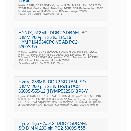
11Bud:
Hynix, 32GB, DDR2 SDRAM, server RAM 4x 8GB 2Rx4 PC2-5300-
555-11 Bud:Mærke: Hynix Teknologi: DDR2 SDRAM Kapacitet: 32GB
Modeltype: server RAMChristian P.Rosenvænget 73660
Stenløse30498999,337945601.800 kr.
HYNIX, 512Mb, DDR2 SDRAM, SO
DIMM 200-pin 2 stk. 1Rx16
HYMP164S64CP6-Y5 AB PC2-
5300S-55..
HYNIX, 512Mb, DDR2 SDRAM, SO DIMM 200-pin 2 stk. 1Rx16
HYMP164S64CP6-Y5 AB PC2-5300S-555-12Mærke: HYNIX
Teknologi: DDR2 SDRAM Kapacitet: 512Mb Modeltype: SO DIMM
200-pinLars J.Strammelse Gade 44A5700
Svendborg62541188,20201996100 kr.
Hynix, 256MB, DDR2 SDRAM, SO
DIMM 200-pin 2 stk 1Rx16 PC2-
5300S-555-12 (HYMP532S64BP6-Y..
Hynix, 256MB, DDR2 SDRAM, SO DIMM 200-pin 2 stk 1Rx16 PC2-
5300S-555-12 (HYMP532S64BP6-Y5 AA)Mærke: Hynix Teknologi:
DDR2 SDRAM Kapacitet: 256MB Modeltype: SO DIMM 200-pinLars
J.Strammelse Gade 44A5700 Svendborg62541188,2020199650 kr.
Hynix, 1gb - 2x512, DDR2 SDRAM,
SO DIMM 200-pin PC2-5300S-555-