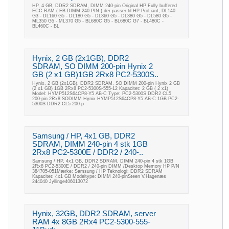
HP, 4 GB, DDR2 SDRAM, DIMM 240-pin Original HP Fully buffered
ECC RAM ( FB-DIMM 240 PIN ) der passer til HP ProLiant, DL140
G3 - DL160 G5 - DL180 G5 - DL360 G5 - DL380 G5 - DL580 G5 -
ML350 G5 - ML370 G5 - BL680C G5 - BL680C G7 - BL480C -
BL460C - BL
Hynix, 2 GB (2x1GB), DDR2
SDRAM, SO DIMM 200-pin Hynix 2
GB (2 x1 GB)1GB 2Rx8 PC2-5300S..
Hynix, 2 GB (2x1GB), DDR2 SDRAM, SO DIMM 200-pin Hynix 2 GB
(2 x1 GB) 1GB 2Rx8 PC2-5300S-555-12 Kapacitet: 2 GB ( 2 x1)
Model: HYMP512S64CP8-Y5 AB-C Type: PC2-5300S DDR2 CL5
200-pin 2Rx8 SODIMM Hynix HYMP512S64CP8-Y5 AB-C 1GB PC2-
5300S DDR2 CL5 200-p
Samsung / HP, 4x1 GB, DDR2
SDRAM, DIMM 240-pin 4 stk 1GB
2Rx8 PC2-5300E / DDR2 / 240-..
Samsung / HP, 4x1 GB, DDR2 SDRAM, DIMM 240-pin 4 stk 1GB
2Rx8 PC2-5300E / DDR2 / 240-pin DIMM /Desktop Memory HP P/N
384705-051Mærke: Samsung / HP Teknologi: DDR2 SDRAM
Kapacitet: 4x1 GB Modeltype: DIMM 240-pinSteen V.Hagenæs
244040 Jyllinge406013072
Hynix, 32GB, DDR2 SDRAM, server
RAM 4x 8GB 2Rx4 PC2-5300-555-