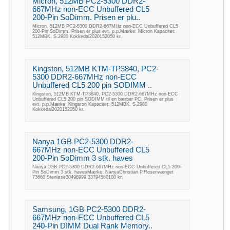
Micron, 512MB PC2-5300 DDR2-
667MHz non-ECC Unbuffered CL5
200-Pin SoDimm. Prisen er plu..
Micron, 512MB PC2-5300 DDR2-667MHz non-ECC Unbuffered CL5
200-Pin SoDimm. Prisen er plus evt. p.p.Mærke: Micron Kapacitet:
512MBK. S.2980 Kokkedal2020152050 kr.
Kingston, 512MB KTM-TP3840, PC2-
5300 DDR2-667MHz non-ECC
Unbuffered CL5 200 pin SODIMM ..
Kingston, 512MB KTM-TP3840, PC2-5300 DDR2-667MHz non-ECC
Unbuffered CL5 200 pin SODIMM til en bærbar PC. Prisen er plus
evt. p.p.Mærke: Kingston Kapacitet: 512MBK. S.2980
Kokkedal2020152050 kr.
Nanya 1GB PC2-5300 DDR2-
667MHz non-ECC Unbuffered CL5
200-Pin SoDimm 3 stk. haves
Nanya 1GB PC2-5300 DDR2-667MHz non-ECC Unbuffered CL5 200-
Pin SoDimm 3 stk. havesMærke: NanyaChristian P.Rosenvænget
73660 Stenløse30498999,33794560100 kr.
Samsung, 1GB PC2-5300 DDR2-
667MHz non-ECC Unbuffered CL5
240-Pin DIMM Dual Rank Memory..