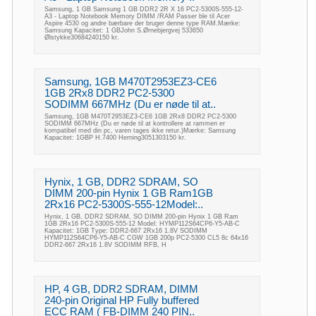
Samsung, 1 GB Samsung 1 GB DDR2 2R X 16 PC2-5300S-555-12-
A3 - Laptop Notebook Memory DIMM /RAM Passer ble til Acer
Aspire 4530 og andre bærbare der bruger denne type RAM.Mærke:
Samsung Kapacitet: 1 GBJohn S.Ørnebjergvej 533650
Ølstykke30684240150 kr.
Samsung, 1GB M470T2953EZ3-CE6
1GB 2Rx8 DDR2 PC2-5300
SODIMM 667MHz (Du er nøde til at..
Samsung, 1GB M470T2953EZ3-CE6 1GB 2Rx8 DDR2 PC2-5300
SODIMM 667MHz (Du er nøde til at kontrollere at rammen er
kompatibel med din pc, varen tages ikke retur.)Mærke: Samsung
Kapacitet: 1GBP H.7400 Herning3051303150 kr.
Hynix, 1 GB, DDR2 SDRAM, SO
DIMM 200-pin Hynix 1 GB Ram1GB
2Rx16 PC2-5300S-555-12Model:..
Hynix, 1 GB, DDR2 SDRAM, SO DIMM 200-pin Hynix 1 GB Ram
1GB 2Rx16 PC2-5300S-555-12 Model: HYMP112S64CP6-Y5-AB-C
Kapacitet: 1GB Type: DDR2-667 2Rx16 1.8V SODIMM
HYMP112S64CP6-Y5-AB-C CGW 1GB 200p PC2-5300 CL5 8c 64x16
DDR2-667 2Rx16 1.8V SODIMM RFB, H
HP, 4 GB, DDR2 SDRAM, DIMM
240-pin Original HP Fully buffered
ECC RAM ( FB-DIMM 240 PIN..