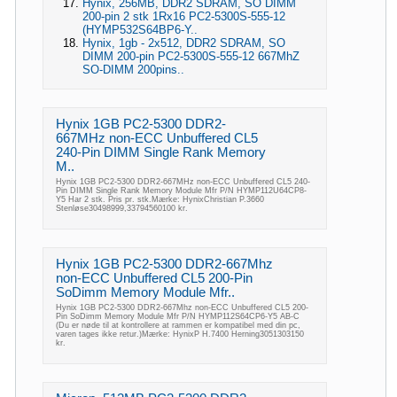
Hynix, 256MB, DDR2 SDRAM, SO DIMM
200-pin 2 stk 1Rx16 PC2-5300S-555-12
(HYMP532S64BP6-Y..
Hynix, 1gb - 2x512, DDR2 SDRAM, SO
DIMM 200-pin PC2-5300S-555-12 667MhZ
SO-DIMM 200pins..
Hynix 1GB PC2-5300 DDR2-
667MHz non-ECC Unbuffered CL5
240-Pin DIMM Single Rank Memory
M..
Hynix 1GB PC2-5300 DDR2-667MHz non-ECC Unbuffered CL5 240-
Pin DIMM Single Rank Memory Module Mfr P/N HYMP112U64CP8-
Y5 Har 2 stk. Pris pr. stk.Mærke: HynixChristian P.3660
Stenløse30498999,33794560100 kr.
Hynix 1GB PC2-5300 DDR2-667Mhz
non-ECC Unbuffered CL5 200-Pin
SoDimm Memory Module Mfr..
Hynix 1GB PC2-5300 DDR2-667Mhz non-ECC Unbuffered CL5 200-
Pin SoDimm Memory Module Mfr P/N HYMP112S64CP6-Y5 AB-C
(Du er nøde til at kontrollere at rammen er kompatibel med din pc,
varen tages ikke retur.)Mærke: HynixP H.7400 Herning3051303150
kr.