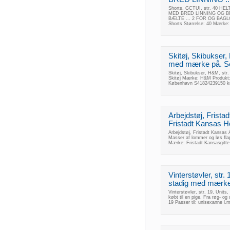
Shorts, GCTUI, str. 40 
MED BRED LINNING OG 
BÆLTE ... 2 FOR OG BAG
Shorts Størrelse: 40 Mærke
Skitøj, Skibukser,
med mærke på. Se
Skitøj, Skibukser, H&M, str
Skitøj Mærke: H&M Produkt:
København S41824239150 k
Arbejdstøj, Frista
Fristadt Kansas He
Arbejdstøj, Fristadt Kansas 
Masser af lommer og løs flap 
Mærke: Fristadt Kansasgitte
Vinterstøvler, str.
stadig med mærke. 
Vinterstøvler, str. 19, Unit
købt til en pige. Fra røg- og
19 Passer til: unisexanne l