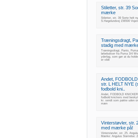
Stiletter, str. 39 
mærke
Stiletter, str. 39 Sorte helt
S.Høgelundvej 156500 Voje
Træningsdragt, Pan
stadig med mærke.
Træningsdragt, Pants, Puma,
løbebukser fra Puma 3/4 Wo
yderlag, som gør at du holde
er vildt
Andet, FODBOL
str. L HELT NYE 
fodbold kni..
Andet, FODBOLD KNICKERS,
fodbold knickers med beskytt
kr. sendt som pakke uden omd
mæn
Vinterstøvler, str.
med mærke på!
Vinterstøvler, str. 25, Angu
Mærke: Angulus Størrelse: 