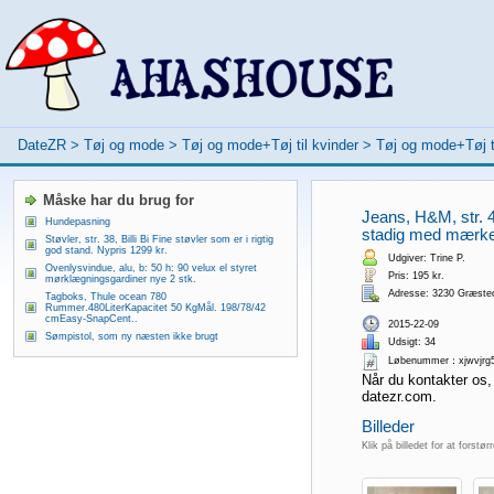
DateZR
>
Tøj og mode
>
Tøj og mode+Tøj til kvinder
>
Tøj og mode+Tøj t
Måske har du brug for
Jeans, H&M, str. 4
Hundepasning
stadig med mærke.
Støvler, str. 38, Billi Bi Fine støvler som er i rigtig
god stand. Nypris 1299 kr.
Udgiver: Trine P.
Ovenlysvindue, alu, b: 50 h: 90 velux el styret
Pris: 195 kr.
mørklægningsgardiner nye 2 stk.
Adresse: 3230 Græste
Tagboks, Thule ocean 780
Rummer.480LiterKapacitet 50 KgMål. 198/78/42
cmEasy-SnapCent..
2015-22-09
Sømpistol, som ny næsten ikke brugt
Udsigt: 34
Løbenummer：xjwvjrg
Når du kontakter os,
datezr.com.
Billeder
Klik på billedet for at forstør