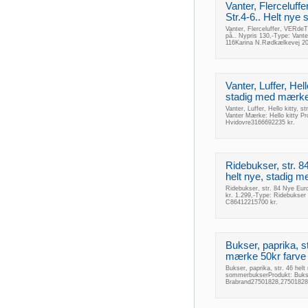
Vanter, Flerceluf
Str.4-6.. Helt nye
Vanter, Flerceluffer, VERde
på.. Nypris 130,-Type: Vant
116Karina N.Rødkælkevej 20
Vanter, Luffer, Hell
stadig med mærke.
Vanter, Luffer, Hello kitty, 
Vanter Mærke: Hello kitty Pr
Hvidovre3166692235 kr.
Ridebukser, str. 8
helt nye, stadig m
Ridebukser, str. 84 Nye Euro
kr. 1.299,-Type: Ridebukse
C86412215700 kr.
Bukser, paprika, s
mærke 50kr farve
Bukser, paprika, str. 46 hel
sommerbukserProdukt: Bukse
Brabrand27501828,27501828