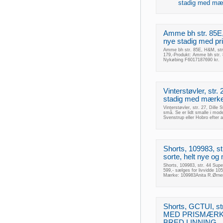
stadig med mærk
Amme bh str. 85E, 
nye stadig med pr
Amme bh str. 85E, H&M, str.
179,-Produkt: Amme bh str.
Nykøbing F6017187690 kr.
Vinterstøvler, str. 
stadig med mærke.
Vinterstøvler, str. 27, Dille
små. Se er lidt smalle i mode
Svenstrup eller Hobro efter 
Shorts, 109983, str
sorte, helt nye og
Shorts, 109983, str. 44 Supe
599,- sælges for livvidde 1
Mærke: 109983Anita R.Ørnen
Shorts, GCTUI, s
MED PRISMÆRK
BRED LINNING ..