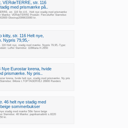
fer, VERdeTERRE, str. 116
 stadig med prismærke på..
TERRE, str. 116 Str.4-6.. Helt nye stadig med prismærke
er Mærke: VERdeTERRE Produkt: Flerceluffer Størrelse:
02600 Glostrup2099633080 kr.
o kitty, str. 116 Helt nye,
 Nypris 79,95,-
str. 116 Helt nye, stadig med mærke. Nypris 79,95,-Type:
odukt: Luffer Størrelse: 116Maria H.2650
4 Nye Eurostar lorena, hvide
ed prismærke. Ny pris..
star lorena, hvide helt nye, stadig med prismærke. Ny pris
r Størrelse: 84lone t.TOFTAGERVEJ 28900 Randers
tr. 46 helt nye stadig med
 beige sommerbukser
t nye stadig med mærke 50kr farve beige
r Størrelse: 46 Mærke: paprikamaibritt s.8220
50 kr.