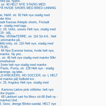
ke på, nypris..
, str. 40 HELT NYE STADIG MED
Å HVIDE SHORS MED BRED LINNING
er, H&M, str. 92 Helt nye stadig med
er ikke.
stadt Kansas Arbejds shorts, Fristadt
 - stadig med tags..
tr. 19, Units, unisex Helt nye, stadig med
9 - blå, ..
uffer, VERdeTERRE, str. 116 Str.4-6.. Helt
 prismærke på..
Hello kitty, str. 116 Helt nye, stadig med
79,95,-
. 84 Nye Eurostar lorena, hvide helt nye,
smærke. Ny pris..
, str. 46 helt nye stadig med mærke 50kr
mmerbukser
 39 Sorte helt nye stadig med mærke
Pants, Puma, str. 128 Helt nye - stadig
nings- og løbe..
LD KNICKERS, HO SOCCER, str. L HELT
d mærke på) fodbold kni..
str. 25, Angulus Helt nye, stadig med
39, Karisma Lækre pink stilletter, helt nye
ke (nypris ..
 68 Lækkert sæt fra Mexx str.68 (helt ny -
smærke).Und..
28, Geox, drenge Blinke-sandal, HELT nye