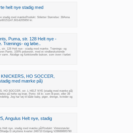
Sorte helt nye stadig med
 nye stadig med mærkeProdukt: Stiletter Størrelse: 39Anna
ns60151147,6014205950 kr.
ts, Puma, str. 128 Helt nye -
 Trænings- og løbe..
 str. 128 Helt nye - stadig med mærke. Trænings- og
ven Pants. 100% polyester, med et vindbeskyttende
r varm. Alsidige og funktionelle bukser, som oven i købet
D KNICKERS, HO SOCCER,
(stadig med mærke på)
 HO SOCCER, str. L HELT NYE (stadig med mærke på)
else på hofte og knæ. Porto: 44 kr. som B-post, eller 39
eling. Jeg har tøj til både baby, piger, drenge, kvinder og
 25, Angulus Helt nye, stadig
lus Helt nye, stadig med mærke på!Produkt: Vinterstøvler
25Nadja D.skyttens kvarter 246710 Esbjerg V28689895790