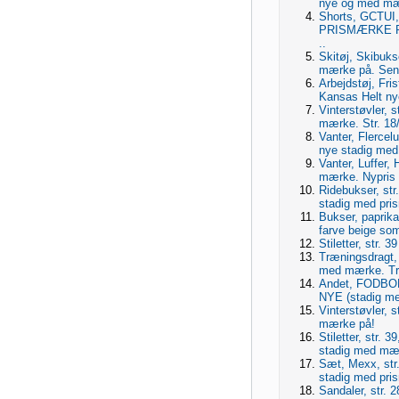
nye og med mær
Shorts, GCTUI
PRISMÆRKE P
..
Skitøj, Skibuks
mærke på. Send
Arbejdstøj, Fri
Kansas Helt nye
Vinterstøvler, s
mærke. Str. 18/1
Vanter, Flercel
nye stadig med
Vanter, Luffer, 
mærke. Nypris 
Ridebukser, str
stadig med pri
Bukser, paprika
farve beige so
Stiletter, str.
Træningsdragt, 
med mærke. Træ
Andet, FODBO
NYE (stadig me
Vinterstøvler, 
mærke på!
Stiletter, str. 
stadig med mær
Sæt, Mexx, str.
stadig med pri
Sandaler, str. 