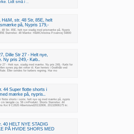
e. Lidt små i ..
H&M, str. 48 Str, 85E, helt
ismærke på, Nypris 179,-
 48 Str, 85E, helt nye stadig med prismærke på, Nypris
 85E Størrelse: 48 Mærke: H&MChristina P.tværvej 54800
27, Dille Str 27 - Helt nye,
 Ny pris 249,- Køb..
 Str 27 - Helt nye, stadig med mærke. Ny pris 249,- Købt for
llen synes jeg det virker til. Kan hentes i Godthåb ved
aftale. Eller sendes for købers regning. Har mo
. 44 Super flotte shorts i
 med mærke på, nypris..
r flotte shorts i sorte, helt nye og med mærke på, nypris
05 cm længde ca. 56 cmProdukt: Shorts Størrelse: 44
s Kvt 9 C2620 Albertslund20132806, 20132806175 kr.
tr. 40 HELT NYE STADIG
E PÅ HVIDE SHORS MED