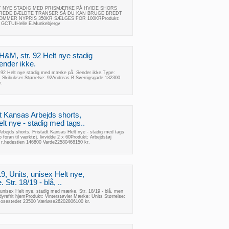
HELT NYE STADIG MED PRISMÆRKE PÅ HVIDE SHORS
BREDE BÆLDTE TRANSER SÅ DU KAN BRUGE BREDT
LOMMER NYPRIS 350KR SÆLGES FOR 100KRProdukt:
: GCTUIHelle E.Munkebjergv
 H&M, str. 92 Helt nye stadig
nder ikke.
. 92 Helt nye stadig med mærke på. Sender ikke.Type:
 Skibukser Størrelse: 92Andreas B.Sverrigsgade 132300
r.
dt Kansas Arbejds shorts,
lt nye - stadig med tags..
Arbejds shorts, Fristadt Kansas Helt nye - stadig med tags
foran til værktøj. livvidde 2 x 60Produkt: Arbejdstøj
 r.hedestien 146800 Varde22580468150 kr.
 19, Units, unisex Helt nye,
Str. 18/19 - blå, ..
s, unisex Helt nye, stadig med mærke. Str. 18/19 - blå, men
 dyrefrit hjemProdukt: Vinterstøvler Mærke: Units Størrelse:
.mosestedet 23500 Værløse26202806100 kr.