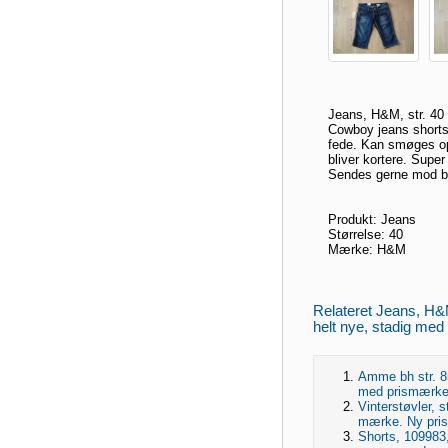
Jeans, H&M, str. 40
Cowboy jeans shorts
fede. Kan smøges op
bliver kortere. Super
Sendes gerne mod bet
Produkt: Jeans
Størrelse: 40
Mærke: H&M
Relateret Jeans, H&M
helt nye, stadig med
Amme bh str. 85
med prismærke 
Vinterstøvler, s
mærke. Ny pris
Shorts, 109983, 