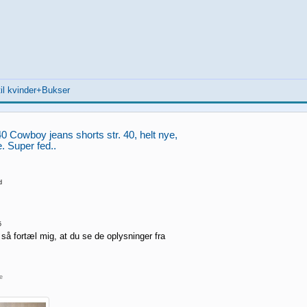
il kvinder+Bukser
0 Cowboy jeans shorts str. 40, helt nye,
 Super fed..
d
5
 så fortæl mig, at du se de oplysninger fra
re