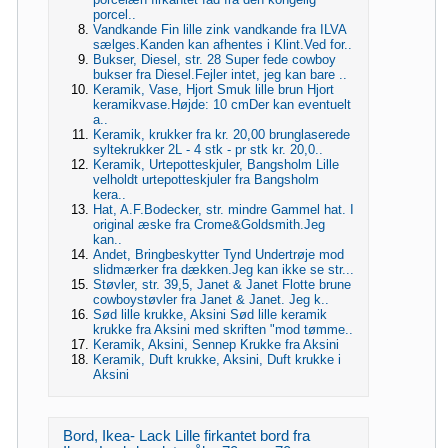
porcel..
Vandkande Fin lille zink vandkande fra ILVA
sælges.Kanden kan afhentes i Klint.Ved for..
Bukser, Diesel, str. 28 Super fede cowboy
bukser fra Diesel.Fejler intet, jeg kan bare ..
Keramik, Vase, Hjort Smuk lille brun Hjort
keramikvase.Højde: 10 cmDer kan eventuelt
a..
Keramik, krukker fra kr. 20,00 brunglaserede
syltekrukker 2L - 4 stk - pr stk kr. 20,0..
Keramik, Urtepotteskjuler, Bangsholm Lille
velholdt urtepotteskjuler fra Bangsholm
kera..
Hat, A.F.Bodecker, str. mindre Gammel hat. I
original æske fra Crome&Goldsmith.Jeg
kan..
Andet, Bringbeskytter Tynd Undertrøje mod
slidmærker fra dækken.Jeg kan ikke se str...
Støvler, str. 39,5, Janet & Janet Flotte brune
cowboystøvler fra Janet & Janet. Jeg k..
Sød lille krukke, Aksini Sød lille keramik
krukke fra Aksini med skriften "mod tømme..
Keramik, Aksini, Sennep Krukke fra Aksini
Keramik, Duft krukke, Aksini, Duft krukke i
Aksini
Bord, Ikea- Lack Lille firkantet bord fra