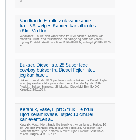
kr.
Vandkande Fin lille zink vandkande
fra ILVA sælges.Kanden kan afhentes
i Klint.Ved for..
Vandkande Fin lille zink vandkande fra ILVA sælges. Kanden kan
afhentes i Klint. Ved forsendelse: emballage og porto for købers
regning.Produkt: VandkandeBrian K.Klint4500 Nykøbing Sj2181538575
kr.
Bukser, Diesel, str. 28 Super fede
cowboy bukser fra Diesel.Fejler intet,
jeg kan bare ..
Bukser, Diesel, str. 28 Super fede cowboy bukser fra Diesel. Fejler
intet, jeg kan bare ikke passe dem mere. Lavtalje Nypris 1299,-
Produkt: Bukser Størrelse: 28 Mærke: DieselMaj-Britt B.4600
Køge21633911150 kr.
Keramik, Vase, Hjort Smuk lille brun
Hjort keramikvase.Højde: 10 cmDer
kan eventuelt a..
Keramik, Vase, Hjort Smuk lille brun Hjort keramikvase. Højde: 10
cm Der kan eventuelt aftales levering i Hillerød, Køgebugt eller
Storkøbenhavn.Type: Keramik Mærke: Hjort Produkt: VaseKlavs
M.4600 Køge4040611175 kr.