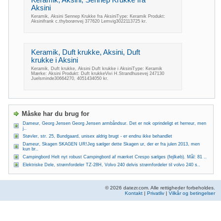
Keramik, Aksini, Sennep Krukke fra
Aksini
Keramik, Aksini Sennep Krukke fra AksiniType: Keramik Produkt:
Aksinifrank c.thyborønvej 377620 Lemvig3022113725 kr.
Keramik, Duft krukke, Aksini, Duft
krukke i Aksini
Keramik, Duft krukke, Aksini Duft krukke i AksiniType: Keramik
Mærke: Aksini Produkt: Duft krukkeVivi H.Strandhusevej 247130
Juelsminde30664270, 4051434050 kr.
Måske har du brug for
Dameur, Georg Jensen Georg Jensen armbåndsur. Det er nok oprindeligt et herreur, men
j..
Støvler, str. 25, Bundgaard, unisex aldrig brugt - er endnu ikke behandlet
Dameur, Skagen SKAGEN UR!Jeg sælger dette Skagen ur, der er fra julen 2013, men
kun br..
Campingbord Helt nyt robust Campingbord af mærket Crespo sælges (fejlkøb). Mål: 81 ..
Elektriske Dele, strømfordeler TZ-28H, Volvo 240 delvis strømfordeler til volvo 240 s..
© 2026 datezr.com. Alle rettigheder forbeholdes.
Kontakt
|
Privatliv
|
Vilkår og betingelser