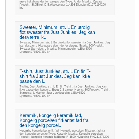
mere i skabene der for sælges den.Type: Andet Mærke: Opsats
Produkt: SkålBirgit D.Bakkevænget 114293 Dianalund51272194200
kr.
Sweater, Minimum, str. L En utrolig
flot sweater fra Just Junkies. Jeg kan
desværre ik..
Sweater, Minimum, str. L En utrolig flot sweater fra Just Junkies. Jeg
kan desværre ikke passe den - derfor ubrugt. Nypris: 900Produkt:
Sweater Størrelse: L Mærke: Minimumselim e.Elev8520
Lystrup42765997450 kr.
T-shirt, Just Junkies, str. L En fin T-
shirt fra Just Junkies. Jeg kan ikke
passe den l..
T-shirt, Just Junkies, str. L En fin T-shirt fra Just Junkies. Jeg kan
ikke passe den længere. Brugt 2-3 gange. Nypris: 300Produkt: T-shirt
Størrelse: L Mærke: Just Junkiesselim e.Elev8520
Lystrup42765997100 kr.
Keramik, kongelig keramik fad,
Kongelig porcelæn firkantet fad fra
den kongelig porcel..
Keramik, kongelig keramik fad, Kongelig porcelæn firkantet fad fra
den kongelig porcelænType: Keramik Mærke: Kongelig porcelæn
Produkt: kongelig keramik fadBente R.4800 Nykøbing F40241876200