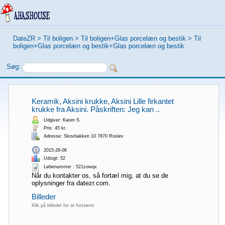
DateZR
>
Til boligen
>
Til boligen+Glas porcelæn og bestik
>
Til
boligen+Glas porcelæn og bestik+Glas porcelæn og bestik
Søg:
Keramik, Aksini krukke, Aksini Lille firkantet
krukke fra Aksini. Påskriften: Jeg kan ..
Udgiver: Karen S.
Pris: 45 kr.
Adresse: Skovbakken 10 7870 Roslev
2015-28-06
Udsigt: 52
Løbenummer：521zowqx
Når du kontakter os, så fortæl mig, at du se de
oplysninger fra datezr.com.
Billeder
Klik på billedet for at forstørre