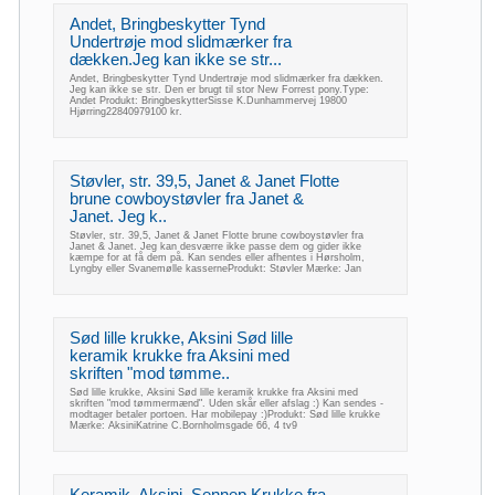
Andet, Bringbeskytter Tynd
Undertrøje mod slidmærker fra
dækken.Jeg kan ikke se str...
Andet, Bringbeskytter Tynd Undertrøje mod slidmærker fra dækken.
Jeg kan ikke se str. Den er brugt til stor New Forrest pony.Type:
Andet Produkt: BringbeskytterSisse K.Dunhammervej 19800
Hjørring22840979100 kr.
Støvler, str. 39,5, Janet & Janet Flotte
brune cowboystøvler fra Janet &
Janet. Jeg k..
Støvler, str. 39,5, Janet & Janet Flotte brune cowboystøvler fra
Janet & Janet. Jeg kan desværre ikke passe dem og gider ikke
kæmpe for at få dem på. Kan sendes eller afhentes i Hørsholm,
Lyngby eller Svanemølle kasserneProdukt: Støvler Mærke: Jan
Sød lille krukke, Aksini Sød lille
keramik krukke fra Aksini med
skriften "mod tømme..
Sød lille krukke, Aksini Sød lille keramik krukke fra Aksini med
skriften "mod tømmermænd". Uden skår eller afslag :) Kan sendes -
modtager betaler portoen. Har mobilepay :)Produkt: Sød lille krukke
Mærke: AksiniKatrine C.Bornholmsgade 66, 4 tv9