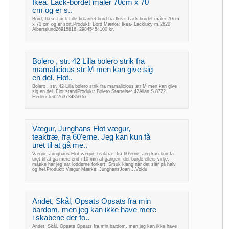
Ikea. Lack-bordet måler 70cm x 70
cm og er s..
Bord, Ikea- Lack Lille firkantet bord fra Ikea. Lack-bordet måler 70cm
x 70 cm og er sort.Produkt: Bord Mærke: Ikea- Lackluky m.2620
Albertslund26915816, 29845454100 kr.
Bolero , str. 42 Lilla bolero strik fra
mamalicious str M men kan give sig
en del. Flot..
Bolero , str. 42 Lilla bolero strik fra mamalicious str M men kan give
sig en del. Flot standProdukt: Bolero Størrelse: 42Allan S.8722
Hedensted2763734350 kr.
Vægur, Junghans Flot vægur,
teaktræ, fra 60'erne. Jeg kan kun få
uret til at gå me..
Vægur, Junghans Flot vægur, teaktræ, fra 60'erne. Jeg kan kun få
uret til at gå mere end i 10 min af gangen; det burde ellers virke,
måske har jeg sat lodderne forkert. Smuk klang når det slår på halv
og hel.Produkt: Vægur Mærke: JunghansJoan J.Voldu
Andet, Skål, Opsats Opsats fra min
bardom, men jeg kan ikke have mere
i skabene der fo..
Andet, Skål, Opsats Opsats fra min bardom, men jeg kan ikke have