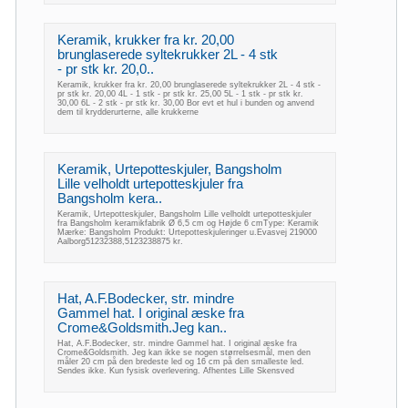
Keramik, krukker fra kr. 20,00
brunglaserede syltekrukker 2L - 4 stk
- pr stk kr. 20,0..
Keramik, krukker fra kr. 20,00 brunglaserede syltekrukker 2L - 4 stk -
pr stk kr. 20,00 4L - 1 stk - pr stk kr. 25,00 5L - 1 stk - pr stk kr.
30,00 6L - 2 stk - pr stk kr. 30,00 Bor evt et hul i bunden og anvend
dem til krydderurterne, alle krukkerne
Keramik, Urtepotteskjuler, Bangsholm
Lille velholdt urtepotteskjuler fra
Bangsholm kera..
Keramik, Urtepotteskjuler, Bangsholm Lille velholdt urtepotteskjuler
fra Bangsholm keramikfabrik Ø 6,5 cm og Højde 6 cmType: Keramik
Mærke: Bangsholm Produkt: Urtepotteskjuleringer u.Evasvej 219000
Aalborg51232388,5123238875 kr.
Hat, A.F.Bodecker, str. mindre
Gammel hat. I original æske fra
Crome&Goldsmith.Jeg kan..
Hat, A.F.Bodecker, str. mindre Gammel hat. I original æske fra
Crome&Goldsmith. Jeg kan ikke se nogen størrelsesmål, men den
måler 20 cm på den bredeste led og 16 cm på den smalleste led.
Sendes ikke. Kun fysisk overlevering. Afhentes Lille Skensved