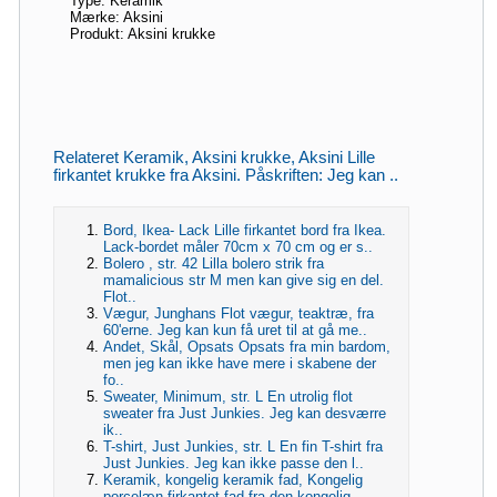
Type: Keramik
Mærke: Aksini
Produkt: Aksini krukke
Relateret Keramik, Aksini krukke, Aksini Lille
firkantet krukke fra Aksini. Påskriften: Jeg kan ..
Bord, Ikea- Lack Lille firkantet bord fra Ikea.
Lack-bordet måler 70cm x 70 cm og er s..
Bolero , str. 42 Lilla bolero strik fra
mamalicious str M men kan give sig en del.
Flot..
Vægur, Junghans Flot vægur, teaktræ, fra
60'erne. Jeg kan kun få uret til at gå me..
Andet, Skål, Opsats Opsats fra min bardom,
men jeg kan ikke have mere i skabene der
fo..
Sweater, Minimum, str. L En utrolig flot
sweater fra Just Junkies. Jeg kan desværre
ik..
T-shirt, Just Junkies, str. L En fin T-shirt fra
Just Junkies. Jeg kan ikke passe den l..
Keramik, kongelig keramik fad, Kongelig
porcelæn firkantet fad fra den kongelig