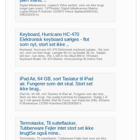
pæn stand, ..
Digital billederamme, Logitech Virker perfekt, stort set ikke brugt,
meget pæn stand, 7-8"Produkt: Digital billederamme Mærke:
LogitechRené R.Katholm 1033670 Veksø Sjælland26810191,
2681019150 kr.
Keyboard, Hurricano HC-470
Elektronisk keyboard sælges - flot
som nyt, stort set ikke ..
Keyboard, Hurricano HC-470 Elektronisk keyboard sælges - flot som
nyt, stort set ikke brugt. Længde 94 cm og bredde 36 cm. Sælges
inkl ben - kan deles. Pris 1.100 kr Nu tilbud 900 kr !!Produkt:
Keyboard Model: HC-470 Mærke: HurricanoAnja W.Holme Park
iPad Air, 64 GB, sort Tastatur til iPad
air. Fungerer som det skal. Stort set
ikke brug..
iPad Air, 64 GB, sort Tastatur til iPad air. Fungerer som det skal.
Stort set ikke brugt. Har stadig kvittering fra Elgiganten. Stadig 1 år
og 2 mdr garanti.Model: iPad Air Farve: sort Kapacitet (GB): 64Janne
H.Munkebuen 137500 Holstebro23623530500 k
Termotaske, Til sutteflasker,
Tubberware Fejler intet stort set ikke
brugtSe også mine..
Termotaske, Til sutteflasker, Tubberware Fejler intet stort set ikke