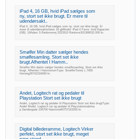
iPad 4, 16 GB, hvid iPad sælges som
ny, stort set ikke brugt. Er mere til
udendørsakt..
iPad 4, 16 GB, hvid iPad sælges som ny, stort set ikke brugt. Er
mere til udendørsaktiviteter 16 gbModel: iPad 4 Farve: hvid Kapacitet
(GB): 16Adam S.Rødovrevej 2022610 Rødovre301368032.000 kr.
Smølfer Min datter sælger hendes
smølfesamling. Stort set ikke
brugt.Afhentet I Hamm..
Smølfer Min datter sælger hendes smølfesamling. Stort set ikke
brugt. Afhentet I HammerumType: SmølferTonny L.7400
Herning28742316400 kr.
Andet, Logitech rat og pedaler til
Playstation Stort set ikke brugt
Andet, Logitech rat og pedaler til Playstation Stort set ikke brugtType:
Andet Model: Logitech rat og pedaler til Playstationsabrina
p.Søndergade 234700 Næstved40757163200 kr.
Digital billederamme, Logitech Virker
perfekt, stort set ikke brugt, meget