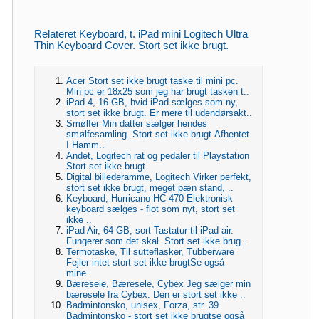
Relateret Keyboard, t. iPad mini Logitech Ultra
Thin Keyboard Cover. Stort set ikke brugt.
Acer Stort set ikke brugt taske til mini pc.
Min pc er 18x25 som jeg har brugt tasken t..
iPad 4, 16 GB, hvid iPad sælges som ny,
stort set ikke brugt. Er mere til udendørsakt..
Smølfer Min datter sælger hendes
smølfesamling. Stort set ikke brugt.Afhentet
I Hamm..
Andet, Logitech rat og pedaler til Playstation
Stort set ikke brugt
Digital billederamme, Logitech Virker perfekt,
stort set ikke brugt, meget pæn stand, ..
Keyboard, Hurricano HC-470 Elektronisk
keyboard sælges - flot som nyt, stort set
ikke ..
iPad Air, 64 GB, sort Tastatur til iPad air.
Fungerer som det skal. Stort set ikke brug..
Termotaske, Til sutteflasker, Tubberware
Fejler intet stort set ikke brugtSe også
mine..
Bæresele, Bæresele, Cybex Jeg sælger min
bæresele fra Cybex. Den er stort set ikke ..
Badmintonsko, unisex, Forza, str. 39
Badmintonsko - stort set ikke brugtse også