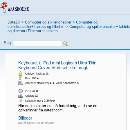
DateZR
>
Computer og spillekonsoller
>
Computer og
spillekonsoller+Tablets og tilbehør
>
Computer og spillekonsoller+Tablet
og tilbehør+Tilbehør til tablets
Søg:
Keyboard, t. iPad mini Logitech Ultra Thin
Keyboard Cover. Stort set ikke brugt.
Udgiver: Nicklas S.
Pris: 200 kr.
Adresse: Neapelvej 4, 1. 2300 København S
2015-28-11
Udsigt: 32
Løbenummer：91864eqx
Når du kontakter os, så fortæl mig, at du se de
oplysninger fra datezr.com.
Billeder
Klik på billedet for at forstørre