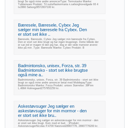
brugt Se også mine andre annoncerType: Termotaske Mærke:
Tubberware Produkt: Til sutteflaskermaria n.søborghovedgade 93 4
tv2860 Søborg28572837100 kr.
Bæresele, Bæresele, Cybex Jeg
sælger min bæresele fra Cybex. Den
er stort set ikke ..
Bæresele, Bæresele, Cybex Jeg sælger min bæresele fra Cybex.
Den er stort set ikke brugt og har ingen brugstegn. Dette billede der
er sat ind er magen til den jeg har, dog er det røde mønster øverst
ikke på min .Type: Bæresele Mærke: Cybex Produkt: B
Badmintonsko, unisex, Forza, str. 39
Badmintonsko - stort set ikke brugtse
også mine a..
Badmintonsko, unisex, Forza, str. 39 Badmintonsko - stort set ikke
brugt se også mine andre annoncer betal med MobilepayType:
Badmintonsko Mærke: Forza Produkt: unisex Størrelse: 39Finn
L.4684 Holmegaard2757852250 kr.
Askestøvsuger Jeg sælger en
askestøvsuger for min mormor - den
er stort set ikke bru..
Askestøvsuger Jeg sælger en askestøvsuger for min mormor - den
er stort set ikke brugt. Kom med et bud. : )Produkt:
AskestøvsugerNicolas P.4700 Næstved28907776, 28907776200 kr.