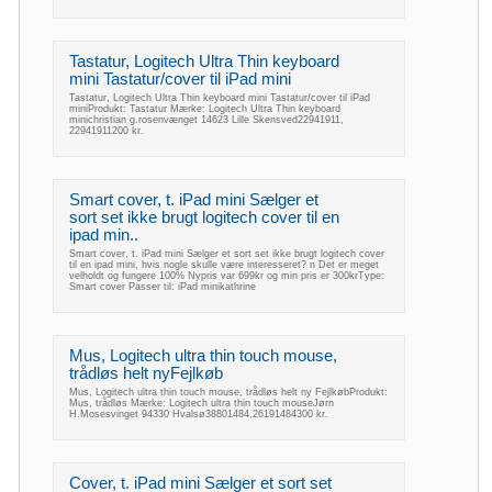
Tastatur, Logitech Ultra Thin keyboard
mini Tastatur/cover til iPad mini
Tastatur, Logitech Ultra Thin keyboard mini Tastatur/cover til iPad
miniProdukt: Tastatur Mærke: Logitech Ultra Thin keyboard
minichristian g.rosenvænget 14623 Lille Skensved22941911,
22941911200 kr.
Smart cover, t. iPad mini Sælger et
sort set ikke brugt logitech cover til en
ipad min..
Smart cover, t. iPad mini Sælger et sort set ikke brugt logitech cover
til en ipad mini, hvis nogle skulle være interesseret? n Det er meget
velholdt og fungere 100% Nypris var 699kr og min pris er 300krType:
Smart cover Passer til: iPad minikathrine
Mus, Logitech ultra thin touch mouse,
trådløs helt nyFejlkøb
Mus, Logitech ultra thin touch mouse, trådløs helt ny FejlkøbProdukt:
Mus, trådløs Mærke: Logitech ultra thin touch mouseJørn
H.Mosesvinget 94330 Hvalsø38801484,26191484300 kr.
Cover, t. iPad mini Sælger et sort set