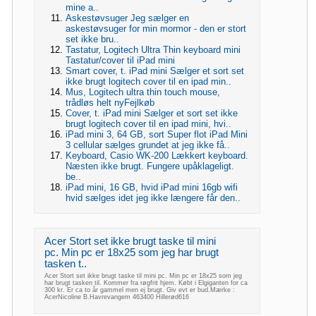
mine a..
Askestøvsuger Jeg sælger en
askestøvsuger for min mormor - den er stort
set ikke bru..
Tastatur, Logitech Ultra Thin keyboard mini
Tastatur/cover til iPad mini
Smart cover, t. iPad mini Sælger et sort set
ikke brugt logitech cover til en ipad min..
Mus, Logitech ultra thin touch mouse,
trådløs helt nyFejlkøb
Cover, t. iPad mini Sælger et sort set ikke
brugt logitech cover til en ipad mini, hvi..
iPad mini 3, 64 GB, sort Super flot iPad Mini
3 cellular sælges grundet at jeg ikke få..
Keyboard, Casio WK-200 Lækkert keyboard.
Næsten ikke brugt. Fungere upåklageligt.
be..
iPad mini, 16 GB, hvid iPad mini 16gb wifi
hvid sælges idet jeg ikke længere får den..
Acer Stort set ikke brugt taske til mini
pc. Min pc er 18x25 som jeg har brugt
tasken t..
Acer Stort set ikke brugt taske til mini pc. Min pc er 18x25 som jeg
har brugt tasken til. Kommer fra røgfrit hjem. Købt i Elgiganten for ca
300 kr. Er ca to år gammel men ej brugt. Giv evt er bud.Mærke :
AcerNicoline B.Havrevangem 463400 Hillerød616