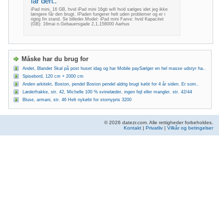
får den..
iPad mini, 16 GB, hvid iPad mini 16gb wifi hvid sælges idet jeg ikke
længere får den brugt. IPaden fungerer helt uden problemer og er i
rigtig fin stand. Se billeder.Model: iPad mini Farve: hvid Kapacitet
(GB): 16mai n.Gebauersgade 2,1,158000 Aarhus
Måske har du brug for
Andet, Blandet Skal på post huset idag og har Mobile paySælger en hel masse udstyr ha..
Spisebord, 120 cm + 2000 cm
Anden arkitekt, Boston, pendel Boston pendel aldrig brugt købt for 4 år siden. Er som..
Læderfrakke, str. 42, Michelle 100 % svinelæder, ingen fejl eller mangler. str. 42/44
Bluse, armani, str. 46 Helt nykøbt for stornypris 3200
© 2026 datezr.com. Alle rettigheder forbeholdes.
Kontakt
|
Privatliv
|
Vilkår og betingelser